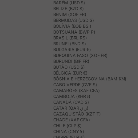
BARÉM (USD $)
BELIZE (BZD $)
BENIM (XOF FR)
BERMUDAS (USD $)
BOLÍVIA (BOB BS.)
BOTSUANA (BWP P)
BRASIL (BRL R$)
BRUNEI (BND $)
BULGÁRIA (EUR €)
BURQUINA FASO (XOF FR)
BURUNDI (BIF FR)
BUTÃO (USD $)
BÉLGICA (EUR €)
BÓSNIA E HERZEGOVINA (BAM КМ)
CABO VERDE (CVE $)
CAMARÕES (XAF CFA)
CAMBOJA (KHR ៛)
CANADÁ (CAD $)
CATAR (QAR ر.ق)
CAZAQUISTÃO (KZT ₸)
CHADE (XAF CFA)
CHILE (CLP $)
CHINA (CNY ¥)
CHIPRE (EUR €)