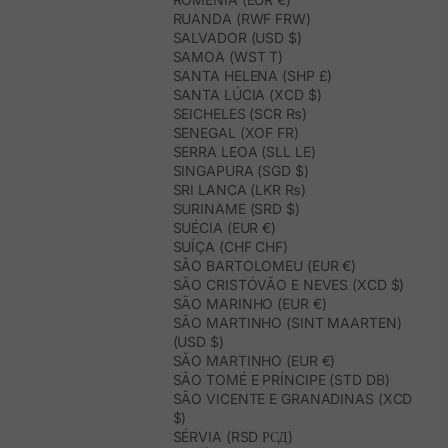
RUANDA (RWF FRW)
SALVADOR (USD $)
SAMOA (WST T)
SANTA HELENA (SHP £)
SANTA LÚCIA (XCD $)
SEICHELES (SCR ₨)
SENEGAL (XOF FR)
SERRA LEOA (SLL LE)
SINGAPURA (SGD $)
SRI LANCA (LKR ₨)
SURINAME (SRD $)
SUÉCIA (EUR €)
SUÍÇA (CHF CHF)
SÃO BARTOLOMEU (EUR €)
SÃO CRISTÓVÃO E NEVES (XCD $)
SÃO MARINHO (EUR €)
SÃO MARTINHO (SINT MAARTEN)
(USD $)
SÃO MARTINHO (EUR €)
SÃO TOMÉ E PRÍNCIPE (STD DB)
SÃO VICENTE E GRANADINAS (XCD
$)
SÉRVIA (RSD РСД)