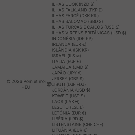
ILHAS COOK (NZD $)
ILHAS FALKLAND (FKP £)
ILHAS FAROÉ (DKK KR.)
ILHAS SALOMÃO (SBD $)
ILHAS TURCAS E CAICOS (USD $)
ILHAS VIRGENS BRITÂNICAS (USD $)
INDONÉSIA (IDR RP)
IRLANDA (EUR €)
ISLÂNDIA (ISK KR)
ISRAEL (ILS ₪)
ITÁLIA (EUR €)
JAMAICA (JMD $)
JAPÃO (JPY ¥)
JERSEY (GBP £)
© 2026 Polín et moi
JIBUTI (DJF FDJ)
- EU
JORDÂNIA (USD $)
KOWEIT (USD $)
LAOS (LAK ₭)
LESOTO (LSL L)
LETÓNIA (EUR €)
LIBÉRIA (LRD $)
LISTENSTAINE (CHF CHF)
LITUÂNIA (EUR €)