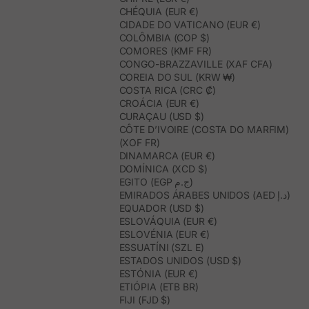
CHÉQUIA (EUR €)
CIDADE DO VATICANO (EUR €)
COLÔMBIA (COP $)
COMORES (KMF FR)
CONGO-BRAZZAVILLE (XAF CFA)
COREIA DO SUL (KRW ₩)
COSTA RICA (CRC ₡)
CROÁCIA (EUR €)
CURAÇAU (USD $)
CÔTE D’IVOIRE (COSTA DO MARFIM)
(XOF FR)
DINAMARCA (EUR €)
DOMÍNICA (XCD $)
EGITO (EGP ج.م)
EMIRADOS ÁRABES UNIDOS (AED د.إ)
EQUADOR (USD $)
ESLOVÁQUIA (EUR €)
ESLOVÉNIA (EUR €)
ESSUATÍNI (SZL E)
ESTADOS UNIDOS (USD $)
ESTÓNIA (EUR €)
ETIÓPIA (ETB BR)
FIJI (FJD $)