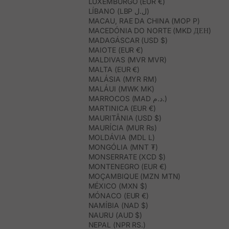
LUXEMBURGO (EUR €)
LÍBANO (LBP ل.ل)
MACAU, RAE DA CHINA (MOP P)
MACEDÓNIA DO NORTE (MKD ДЕН)
MADAGÁSCAR (USD $)
MAIOTE (EUR €)
MALDIVAS (MVR MVR)
MALTA (EUR €)
MALÁSIA (MYR RM)
MALÁUI (MWK MK)
MARROCOS (MAD د.م.)
MARTINICA (EUR €)
MAURITÂNIA (USD $)
MAURÍCIA (MUR ₨)
MOLDÁVIA (MDL L)
MONGÓLIA (MNT ₮)
MONSERRATE (XCD $)
MONTENEGRO (EUR €)
MOÇAMBIQUE (MZN MTN)
MÉXICO (MXN $)
MÓNACO (EUR €)
NAMÍBIA (NAD $)
NAURU (AUD $)
NEPAL (NPR RS.)