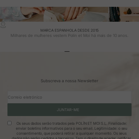
MARCA ESPANHOLA DESDE 2015
Milhares de mulheres vestem Polin et Moi há mais de 10 anos.
Ir para o artigo 1
Ir para o artigo 2
Ir para o artigo 3
Subscreva a nossa Newsletter
Correio eletrónico
JUNTAR-ME
Os seus dados serão tratados pela POLÍN ET MOI S.L. Finalidade:
enviar boletins informativos para o seu email. Legitimidade: o seu
consentimento, que poderá retirar a qualquer momento. Os seus
dados não serão cedidos a terceiros. Tem o direito de aceder, retificar