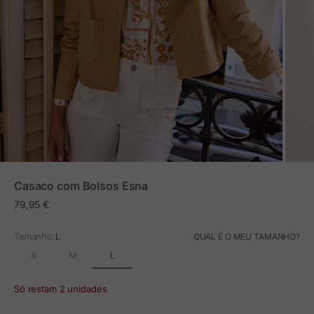
ZOOM
Casaco com Bolsos Esna
Preço em promoção
79,95 €
Tamanho:
L
QUAL É O MEU TAMANHO?
L
S
M
Só restam 2 unidades