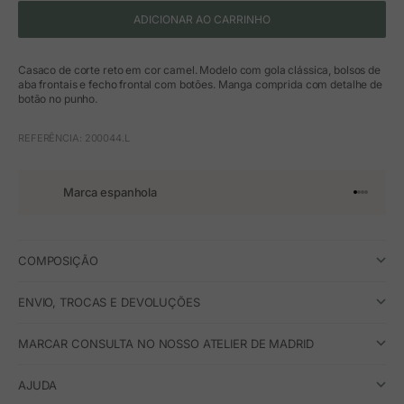
ADICIONAR AO CARRINHO
Casaco de corte reto em cor camel. Modelo com gola clássica, bolsos de
aba frontais e fecho frontal com botões. Manga comprida com detalhe de
botão no punho.
REFERÊNCIA: 200044.L
Marca espanhola
Ir para o 
Ir para o
Ir para 
Ir para
COMPOSIÇÃO
ENVIO, TROCAS E DEVOLUÇÕES
MARCAR CONSULTA NO NOSSO ATELIER DE MADRID
AJUDA