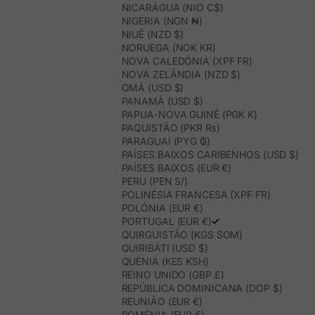
NICARÁGUA (NIO C$)
NIGÉRIA (NGN ₦)
NIUÊ (NZD $)
NORUEGA (NOK KR)
NOVA CALEDÓNIA (XPF FR)
NOVA ZELÂNDIA (NZD $)
OMÃ (USD $)
PANAMÁ (USD $)
PAPUA-NOVA GUINÉ (PGK K)
PAQUISTÃO (PKR ₨)
PARAGUAI (PYG ₲)
PAÍSES BAIXOS CARIBENHOS (USD $)
PAÍSES BAIXOS (EUR €)
PERU (PEN S/)
POLINÉSIA FRANCESA (XPF FR)
POLÓNIA (EUR €)
PORTUGAL (EUR €)
QUIRGUISTÃO (KGS SOM)
QUIRIBÁTI (USD $)
QUÉNIA (KES KSH)
REINO UNIDO (GBP £)
REPÚBLICA DOMINICANA (DOP $)
REUNIÃO (EUR €)
ROMÉNIA (EUR €)