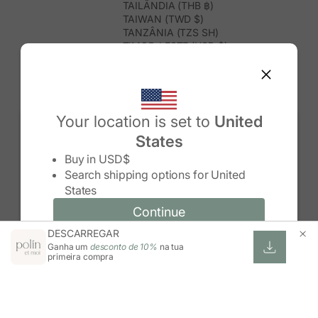
TAILÂNDIA (THB ฿)
TAIWAN (TWD $)
TANZÂNIA (TZS SH)
TIMOR-LESTE (USD $)
TOGO (XOF FR)
TONGA (TOP T$)
TRINDADE E TOBAGO (TTD $)
TUNÍSIA (USD $)
TURQUEMENISTÃO (USD $)
Your location is set to
United
TURQUIA (TRY ₺)
States
TUVALU (AUD $)
Change country/region
UGANDA (UGX USH)
Buy in
USD$
URUGUAI (UYU $U)
Search shipping options for
United
USBEQUISTÃO (UZS SO'M)
States
VANUATU (VUV VT)
VENEZUELA (USD $)
Continue
Continue
VIETNAME (VND ₫)
DESCARREGAR
Change country/region and language
Cancel
WALLIS E FUTUNA (XPF FR)
Ganha um
desconto de 10%
na tua
ZIMBABUÉ (USD $)
primeira compra
ZÂMBIA (ZMW K)
ÁFRICA DO SUL (ZAR R)
ÁUSTRIA (EUR €)
ÍNDIA (INR ₹)