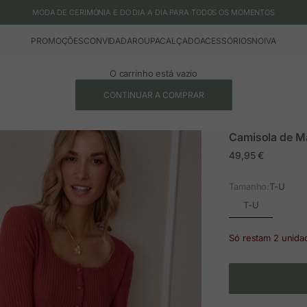
MODA DE CERIMÓNIA E DO DIA A DIA PARA TODOS OS MOMENTOS
PROMOÇÕES
CONVIDADA
ROUPA
CALÇADO
ACESSÓRIOS
NOIVA
O carrinho está vazio
CONTINUAR A COMPRAR
Camisola de M
Preço em promoç
49,95 €
Tamanho:
T-U
T-U
Só restam 2 unida