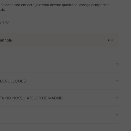
ina canelada em cor tijolo com decote quadrado, manga comprida e
ais.
9.T-U
anhola
Ir para o arti
Ir para o art
Ir para o ar
Ir para o a
E DEVOLUÇÕES
A NO NOSSO ATELIER DE MADRID