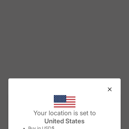
Change country/region
Your location is set to
United States
Buy in
USD$