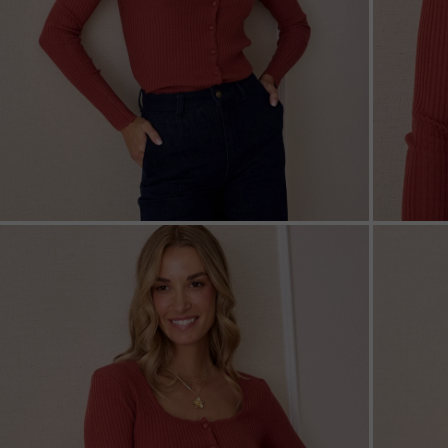
ZOOM
ZOO