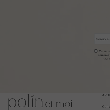
Correio el
Os seus 
seu emai
não s
APOI
Cont