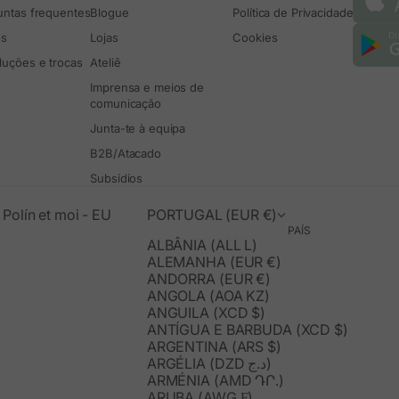
untas frequentes
Blogue
Política de Privacidade
os
Lojas
Cookies
luções e trocas
Ateliê
Imprensa e meios de
comunicação
Junta-te à equipa
B2B/Atacado
Subsídios
Polín et moi - EU
PORTUGAL (EUR €)
PAÍS
ALBÂNIA (ALL L)
ALEMANHA (EUR €)
ANDORRA (EUR €)
ANGOLA (AOA KZ)
ANGUILA (XCD $)
ANTÍGUA E BARBUDA (XCD $)
ARGENTINA (ARS $)
ARGÉLIA (DZD د.ج)
ARMÉNIA (AMD ԴՐ.)
ARUBA (AWG Ƒ)