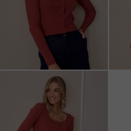
ZOOM
ZOO