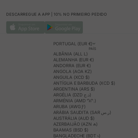
DESCARREGUE A APP | 10% NO PRIMEIRO PEDIDO
PORTUGAL (EUR €)
PAÍS
ALBÂNIA (ALL L)
ALEMANHA (EUR €)
ANDORRA (EUR €)
ANGOLA (AOA KZ)
ANGUILA (XCD $)
ANTÍGUA E BARBUDA (XCD $)
ARGENTINA (ARS $)
ARGÉLIA (DZD د.ج)
ARMÉNIA (AMD ԴՐ.)
ARUBA (AWG Ƒ)
ARÁBIA SAUDITA (SAR ر.س)
AUSTRÁLIA (AUD $)
AZERBAIJÃO (AZN ₼)
BAAMAS (BSD $)
BANGLADECHE (BDT ৳)