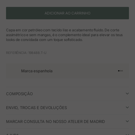
ADICIONAR AO CARRINHO
Capa em cor petróleo com tecido liso e acabamento fluido. De corte
assimétrico e sem mangas, é o complemento ideal para elevar os teus
looks de convidada com um toque sofisticado.
REFERÊNCIA: 198488.T-U
Marca espanhola
Ir para o 
Ir para o
Ir para 
Ir para
COMPOSIÇÃO
ENVIO, TROCAS E DEVOLUÇÕES
MARCAR CONSULTA NO NOSSO ATELIER DE MADRID