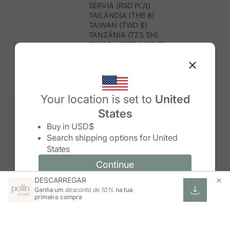
SÉRVIA (RSD РСД)
TAILÂNDIA (THB ฿)
TAIWAN (TWD $)
TANZÂNIA (TZS SH)
TIMOR-LESTE (USD $)
TOGO (XOF FR)
TONGA (TOP T$)
TRINDADE E TOBAGO (TTD $)
TUNÍSIA (USD $)
TURQUEMENISTÃO (USD $)
Your location is set to
United
TURQUIA (TRY ₺)
States
TUVALU (AUD $)
Change country/region
UGANDA (UGX USH)
Buy in
USD$
URUGUAI (UYU $U)
Search shipping options for
United
USBEQUISTÃO (UZS SO'M)
States
VANUATU (VUV VT)
VENEZUELA (USD $)
Continue
Continue
VIETNAME (VND ₫)
DESCARREGAR
Change country/region and language
Cancel
WALLIS E FUTUNA (XPF FR)
Ganha um
desconto de 10%
na tua
ZIMBABUÉ (USD $)
primeira compra
ZÂMBIA (ZMW K)
ÁFRICA DO SUL (ZAR R)
ÁUSTRIA (EUR €)
ÍNDIA (INR ₹)