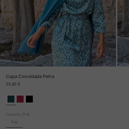
ZOOM
Capa Convidada Petra
Preço em promoção
35,95 €
Tamanho:
T-U
T-U