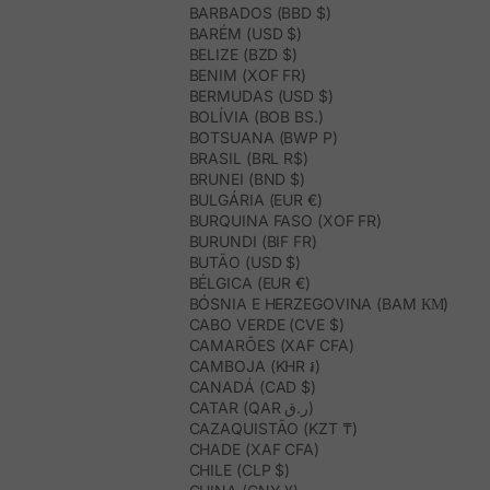
BARBADOS (BBD $)
BARÉM (USD $)
BELIZE (BZD $)
BENIM (XOF FR)
BERMUDAS (USD $)
BOLÍVIA (BOB BS.)
BOTSUANA (BWP P)
BRASIL (BRL R$)
BRUNEI (BND $)
BULGÁRIA (EUR €)
BURQUINA FASO (XOF FR)
BURUNDI (BIF FR)
BUTÃO (USD $)
BÉLGICA (EUR €)
BÓSNIA E HERZEGOVINA (BAM КМ)
CABO VERDE (CVE $)
CAMARÕES (XAF CFA)
CAMBOJA (KHR ៛)
CANADÁ (CAD $)
CATAR (QAR ر.ق)
CAZAQUISTÃO (KZT ₸)
CHADE (XAF CFA)
CHILE (CLP $)