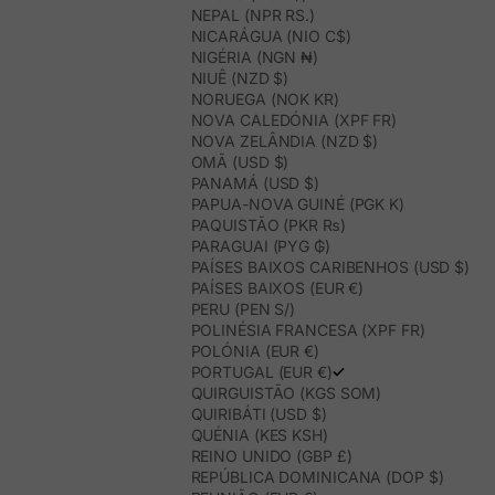
NEPAL (NPR RS.)
NICARÁGUA (NIO C$)
NIGÉRIA (NGN ₦)
NIUÊ (NZD $)
NORUEGA (NOK KR)
NOVA CALEDÓNIA (XPF FR)
NOVA ZELÂNDIA (NZD $)
OMÃ (USD $)
PANAMÁ (USD $)
PAPUA-NOVA GUINÉ (PGK K)
PAQUISTÃO (PKR ₨)
PARAGUAI (PYG ₲)
PAÍSES BAIXOS CARIBENHOS (USD $)
PAÍSES BAIXOS (EUR €)
PERU (PEN S/)
POLINÉSIA FRANCESA (XPF FR)
POLÓNIA (EUR €)
PORTUGAL (EUR €)
QUIRGUISTÃO (KGS SOM)
QUIRIBÁTI (USD $)
QUÉNIA (KES KSH)
REINO UNIDO (GBP £)
REPÚBLICA DOMINICANA (DOP $)