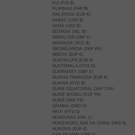
FIJI (FJD $)
FILIPINAS (PHP ₱)
FINLÂNDIA (EUR €)
GABÃO (USD $)
GANA (USD $)
GEÓRGIA (GEL ₾)
GIBRALTAR (GBP £)
GRANADA (XCD $)
GRONELÂNDIA (DKK KR.)
GRÉCIA (EUR €)
GUADALUPE (EUR €)
GUATEMALA (GTQ Q)
GUERNESEY (GBP £)
GUIANA FRANCESA (EUR €)
GUIANA (GYD $)
GUINÉ EQUATORIAL (XAF CFA)
GUINÉ-BISSAU (XOF FR)
GUINÉ (GNF FR)
GÂMBIA (GMD D)
HAITI (HTG G)
HONDURAS (HNL L)
HONG KONG, RAE DA CHINA (HKD $)
HUNGRIA (EUR €)
ILHA DE MAN (GBP £)