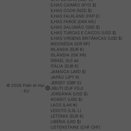
ILHAS CAIMÃO (KYD $)
ILHAS COOK (NZD $)
ILHAS FALKLAND (FKP £)
ILHAS FAROÉ (DKK KR.)
ILHAS SALOMÃO (SBD $)
ILHAS TURCAS E CAICOS (USD $)
ILHAS VIRGENS BRITÂNICAS (USD $)
INDONÉSIA (IDR RP)
IRLANDA (EUR €)
ISLÂNDIA (ISK KR)
ISRAEL (ILS ₪)
ITÁLIA (EUR €)
JAMAICA (JMD $)
JAPÃO (JPY ¥)
JERSEY (GBP £)
© 2026 Polín et moi
JIBUTI (DJF FDJ)
- EU
JORDÂNIA (USD $)
KOWEIT (USD $)
LAOS (LAK ₭)
LESOTO (LSL L)
LETÓNIA (EUR €)
LIBÉRIA (LRD $)
LISTENSTAINE (CHF CHF)