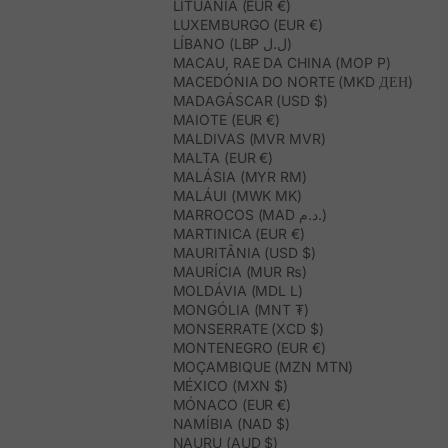
LITUÂNIA (EUR €)
LUXEMBURGO (EUR €)
LÍBANO (LBP ل.ل)
MACAU, RAE DA CHINA (MOP P)
MACEDÓNIA DO NORTE (MKD ДЕН)
MADAGÁSCAR (USD $)
MAIOTE (EUR €)
MALDIVAS (MVR MVR)
MALTA (EUR €)
MALÁSIA (MYR RM)
MALÁUI (MWK MK)
MARROCOS (MAD د.م.)
MARTINICA (EUR €)
MAURITÂNIA (USD $)
MAURÍCIA (MUR ₨)
MOLDÁVIA (MDL L)
MONGÓLIA (MNT ₮)
MONSERRATE (XCD $)
MONTENEGRO (EUR €)
MOÇAMBIQUE (MZN MTN)
MÉXICO (MXN $)
MÓNACO (EUR €)
NAMÍBIA (NAD $)
NAURU (AUD $)