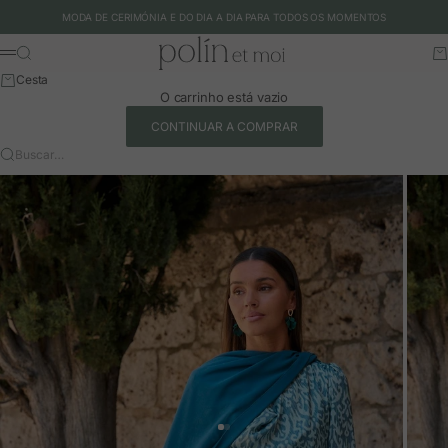
Ir para o conteúdo
MODA DE CERIMÓNIA E DO DIA A DIA PARA TODOS OS MOMENTOS
Polín et moi - EU
Buscar
Ca
Menu
Cesta
O carrinho está vazio
CONTINUAR A COMPRAR
Buscar…
Ir para o artigo 1
Ir para o artigo 2