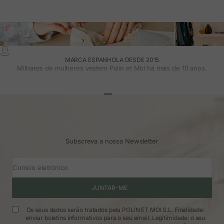
MARCA ESPANHOLA DESDE 2015
Milhares de mulheres vestem Polin et Moi há mais de 10 anos.
Ir para o artigo 1
Ir para o artigo 2
Ir para o artigo 3
Subscreva a nossa Newsletter
Correio eletrónico
JUNTAR-ME
Os seus dados serão tratados pela POLÍN ET MOI S.L. Finalidade:
enviar boletins informativos para o seu email. Legitimidade: o seu