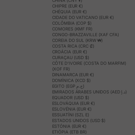
CHINA (CNY ¥)
CHIPRE (EUR €)
CHÉQUIA (EUR €)
CIDADE DO VATICANO (EUR €)
COLÔMBIA (COP $)
COMORES (KMF FR)
CONGO-BRAZZAVILLE (XAF CFA)
COREIA DO SUL (KRW ₩)
COSTA RICA (CRC ₡)
CROÁCIA (EUR €)
CURAÇAU (USD $)
CÔTE D’IVOIRE (COSTA DO MARFIM)
(XOF FR)
DINAMARCA (EUR €)
DOMÍNICA (XCD $)
EGITO (EGP ج.م)
EMIRADOS ÁRABES UNIDOS (AED د.إ)
EQUADOR (USD $)
ESLOVÁQUIA (EUR €)
ESLOVÉNIA (EUR €)
ESSUATÍNI (SZL E)
ESTADOS UNIDOS (USD $)
ESTÓNIA (EUR €)
ETIÓPIA (ETB BR)