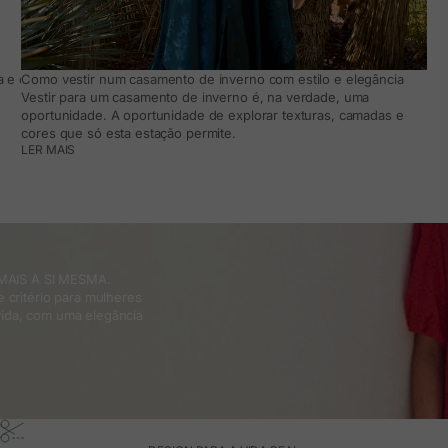
 e como adaptá-lo ao teu dia a dia
Como vestir num casamento de inverno com estilo e elegância
Vestir para um casamento de inverno é, na verdade, uma
oportunidade. A oportunidade de explorar texturas, camadas e
cores que só esta estação permite.
LER MAIS
MAIS A SI MESMA.
 critério para mulheres
ida, com uma elegância