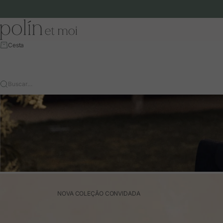
Ir para o conteúdo
Polín et moi - EU
Cesta
Buscar…
NOVA COLEÇÃO CONVIDADA