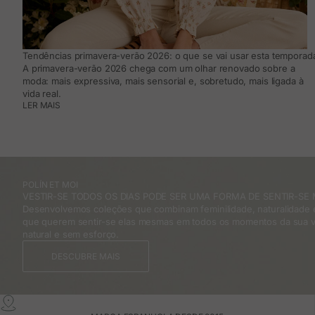
Tendências primavera-verão 2026: o que se vai usar esta temporada
A primavera-verão 2026 chega com um olhar renovado sobre a
moda: mais expressiva, mais sensorial e, sobretudo, mais ligada à
vida real.
LER MAIS
POLÍN ET MOI
VESTIR-SE TODOS OS DIAS PODE SER UMA FORMA DE SENTIR-SE 
Desenvolvemos coleções que combinam feminilidade, naturalidade e
que querem sentir-se elas mesmas em todos os momentos da sua v
natural e sem esforço.
DESCUBRE MAIS