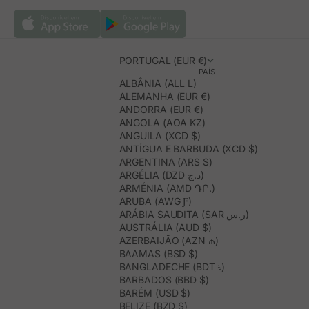
PORTUGAL (EUR €)
PAÍS
ALBÂNIA (ALL L)
ALEMANHA (EUR €)
ANDORRA (EUR €)
ANGOLA (AOA KZ)
ANGUILA (XCD $)
ANTÍGUA E BARBUDA (XCD $)
ARGENTINA (ARS $)
ARGÉLIA (DZD د.ج)
ARMÉNIA (AMD ԴՐ.)
ARUBA (AWG Ƒ)
ARÁBIA SAUDITA (SAR ر.س)
AUSTRÁLIA (AUD $)
AZERBAIJÃO (AZN ₼)
BAAMAS (BSD $)
BANGLADECHE (BDT ৳)
BARBADOS (BBD $)
BARÉM (USD $)
BELIZE (BZD $)