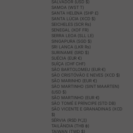
SALVADOR (USD $)
SAMOA (WST T)
SANTA HELENA (SHP £)
SANTA LÚCIA (XCD $)
SEICHELES (SCR ₨)
SENEGAL (XOF FR)
SERRA LEOA (SLL LE)
SINGAPURA (SGD $)
SRI LANCA (LKR ₨)
SURINAME (SRD $)
SUÉCIA (EUR €)
SUÍÇA (CHF CHF)
SÃO BARTOLOMEU (EUR €)
SÃO CRISTÓVÃO E NEVES (XCD $)
SÃO MARINHO (EUR €)
SÃO MARTINHO (SINT MAARTEN)
(USD $)
SÃO MARTINHO (EUR €)
SÃO TOMÉ E PRÍNCIPE (STD DB)
SÃO VICENTE E GRANADINAS (XCD
$)
SÉRVIA (RSD РСД)
TAILÂNDIA (THB ฿)
TAIWAN (TWD $)