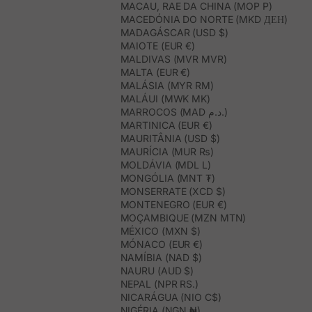
MACAU, RAE DA CHINA (MOP P)
MACEDÓNIA DO NORTE (MKD ДЕН)
MADAGÁSCAR (USD $)
MAIOTE (EUR €)
MALDIVAS (MVR MVR)
MALTA (EUR €)
MALÁSIA (MYR RM)
MALÁUI (MWK MK)
MARROCOS (MAD د.م.)
MARTINICA (EUR €)
MAURITÂNIA (USD $)
MAURÍCIA (MUR ₨)
MOLDÁVIA (MDL L)
MONGÓLIA (MNT ₮)
MONSERRATE (XCD $)
MONTENEGRO (EUR €)
MOÇAMBIQUE (MZN MTN)
MÉXICO (MXN $)
MÓNACO (EUR €)
NAMÍBIA (NAD $)
NAURU (AUD $)
NEPAL (NPR RS.)
NICARÁGUA (NIO C$)
NIGÉRIA (NGN ₦)