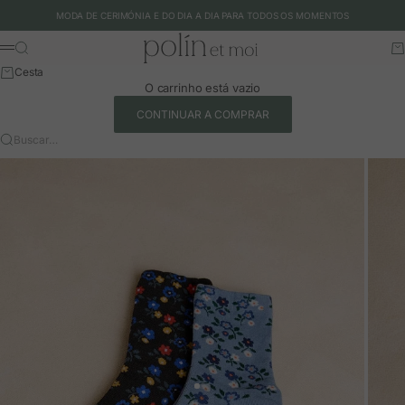
Ir para o conteúdo
MODA DE CERIMÓNIA E DO DIA A DIA PARA TODOS OS MOMENTOS
Polín et moi - EU
Buscar
Ca
Menu
Cesta
O carrinho está vazio
CONTINUAR A COMPRAR
Buscar…
Ir para o artigo 1
Ir para o artigo 2
Ir para o artigo 3