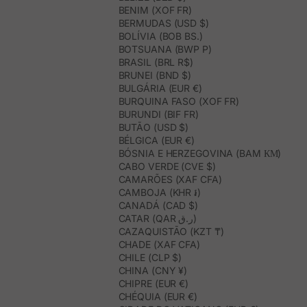
BENIM (XOF FR)
BERMUDAS (USD $)
BOLÍVIA (BOB BS.)
BOTSUANA (BWP P)
BRASIL (BRL R$)
BRUNEI (BND $)
BULGÁRIA (EUR €)
BURQUINA FASO (XOF FR)
BURUNDI (BIF FR)
BUTÃO (USD $)
BÉLGICA (EUR €)
BÓSNIA E HERZEGOVINA (BAM КМ)
CABO VERDE (CVE $)
CAMARÕES (XAF CFA)
CAMBOJA (KHR ៛)
CANADÁ (CAD $)
CATAR (QAR ر.ق)
CAZAQUISTÃO (KZT ₸)
CHADE (XAF CFA)
CHILE (CLP $)
CHINA (CNY ¥)
CHIPRE (EUR €)
CHÉQUIA (EUR €)