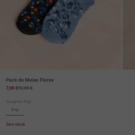
ZOOM
Pack de Meias Flores
Preço em promoção
Preço normal
7,99 €
15,99 €
Tamanho:
T-U
T-U
Sem stock