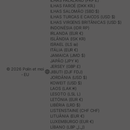
ILHAS FALKLAND (FKP £)
ILHAS FAROÉ (DKK KR.)
ILHAS SALOMÃO (SBD $)
ILHAS TURCAS E CAICOS (USD $)
ILHAS VIRGENS BRITÂNICAS (USD $)
INDONÉSIA (IDR RP)
IRLANDA (EUR €)
ISLÂNDIA (ISK KR)
ISRAEL (ILS ₪)
ITÁLIA (EUR €)
JAMAICA (JMD $)
JAPÃO (JPY ¥)
JERSEY (GBP £)
© 2026 Polín et moi
JIBUTI (DJF FDJ)
- EU
JORDÂNIA (USD $)
KOWEIT (USD $)
LAOS (LAK ₭)
LESOTO (LSL L)
LETÓNIA (EUR €)
LIBÉRIA (LRD $)
LISTENSTAINE (CHF CHF)
LITUÂNIA (EUR €)
LUXEMBURGO (EUR €)
LÍBANO (LBP ل.ل)