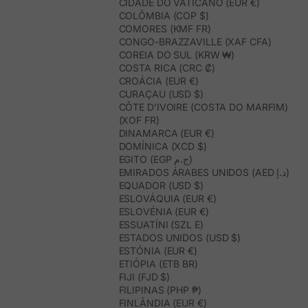
CIDADE DO VATICANO (EUR €)
COLÔMBIA (COP $)
COMORES (KMF FR)
CONGO-BRAZZAVILLE (XAF CFA)
COREIA DO SUL (KRW ₩)
COSTA RICA (CRC ₡)
CROÁCIA (EUR €)
CURAÇAU (USD $)
CÔTE D’IVOIRE (COSTA DO MARFIM)
(XOF FR)
DINAMARCA (EUR €)
DOMÍNICA (XCD $)
EGITO (EGP ج.م)
EMIRADOS ÁRABES UNIDOS (AED د.إ)
EQUADOR (USD $)
ESLOVÁQUIA (EUR €)
ESLOVÉNIA (EUR €)
ESSUATÍNI (SZL E)
ESTADOS UNIDOS (USD $)
ESTÓNIA (EUR €)
ETIÓPIA (ETB BR)
FIJI (FJD $)
FILIPINAS (PHP ₱)
FINLÂNDIA (EUR €)