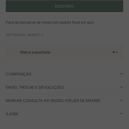
ESGOTADO
Pack de dois pares de meias com padrão floral em azul.
REFERÊNCIA: 192881.T-U
Marca espanhola
Ir para o 
Ir para o
Ir para 
Ir para
COMPOSIÇÃO
ENVIO, TROCAS E DEVOLUÇÕES
MARCAR CONSULTA NO NOSSO ATELIER DE MADRID
AJUDA