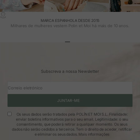
MARCA ESPANHOLA DESDE 2015
Milhares de mulheres vestem Polin et Moi há mais de 10 anos.
Ir para o artigo 1
Ir para o artigo 2
Ir para o artigo 3
Subscreva a nossa Newsletter
Correio eletrónico
JUNTAR-ME
Os seus dados serão tratados pela POLÍN ET MOI S.L. Finalidade:
enviar boletins informativos para o seu email. Legitimidade: o seu
consentimento, que poderá retirar a qualquer momento. Os seus
dados não serão cedidos a terceiros. Tem o direito de aceder, retificar
e eliminar os seus dados.
Mais informações