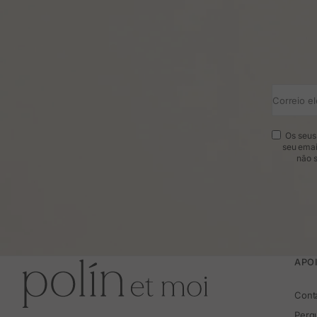
Correio el
Os seus 
seu emai
não s
APOI
Cont
Perg