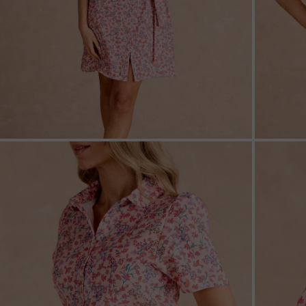
ZOOM
ZOO