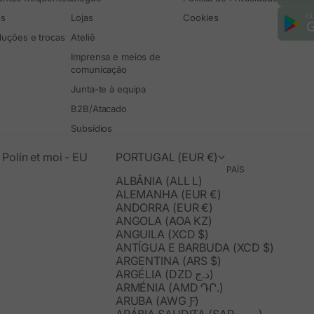
os
Lojas
Cookies
luções e trocas
Ateliê
Imprensa e meios de
comunicação
Junta-te à equipa
B2B/Atacado
Subsídios
Polín et moi - EU
PORTUGAL (EUR €)
PAÍS
ALBÂNIA (ALL L)
ALEMANHA (EUR €)
ANDORRA (EUR €)
ANGOLA (AOA KZ)
ANGUILA (XCD $)
ANTÍGUA E BARBUDA (XCD $)
ARGENTINA (ARS $)
ARGÉLIA (DZD د.ج)
ARMÉNIA (AMD ԴՐ.)
ARUBA (AWG Ƒ)