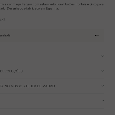
amisa cor maquilhagem com estampado floral, botões frontais e cinto para
zado. Desenhado e fabricado em Espanha.
3.XS
anhola
Ir para o arti
Ir para o art
Ir para o ar
Ir para o a
E DEVOLUÇÕES
A NO NOSSO ATELIER DE MADRID