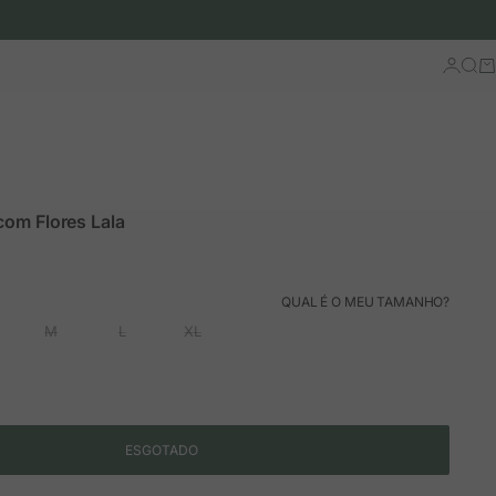
Iniciar 
Busc
Ca
com Flores Lala
ão
rmal
QUAL É O MEU TAMANHO?
M
L
XL
ESGOTADO