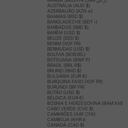
ARÁBIA SAUDITA (SAR ر.س)
AUSTRÁLIA (AUD $)
AZERBAIJÃO (AZN ₼)
BAAMAS (BSD $)
BANGLADECHE (BDT ৳)
BARBADOS (BBD $)
BARÉM (USD $)
BELIZE (BZD $)
BENIM (XOF FR)
BERMUDAS (USD $)
BOLÍVIA (BOB BS.)
BOTSUANA (BWP P)
BRASIL (BRL R$)
BRUNEI (BND $)
BULGÁRIA (EUR €)
BURQUINA FASO (XOF FR)
BURUNDI (BIF FR)
BUTÃO (USD $)
BÉLGICA (EUR €)
BÓSNIA E HERZEGOVINA (BAM КМ)
CABO VERDE (CVE $)
CAMARÕES (XAF CFA)
CAMBOJA (KHR ៛)
CANADÁ (CAD $)