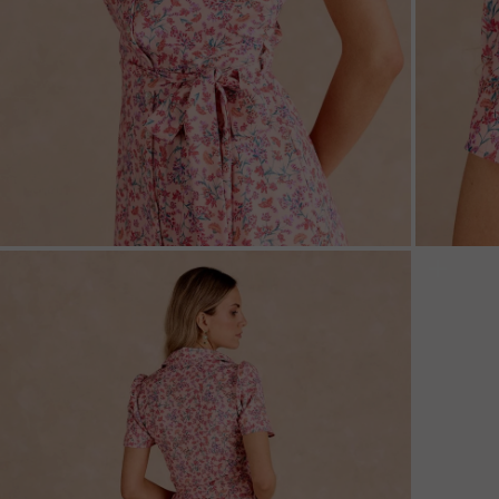
ZOOM
ZOO