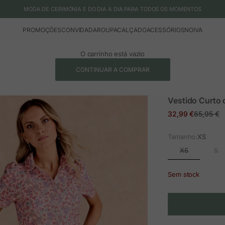
MODA DE CERIMÓNIA E DO DIA A DIA PARA TODOS OS MOMENTOS
PROMOÇÕES
CONVIDADA
ROUPA
CALÇADO
ACESSÓRIOS
NOIVA
O carrinho está vazio
CONTINUAR A COMPRAR
Vestido Curto 
Preço em promoç
Preço no
32,99 €
65,95 €
Tamanho:
XS
XS
S
Sem stock