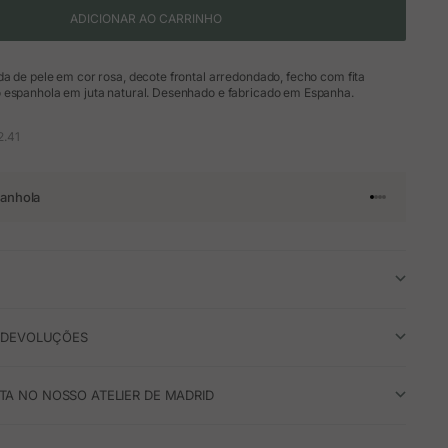
ADICIONAR AO CARRINHO
a de pele em cor rosa, decote frontal arredondado, fecho com fita
 espanhola em juta natural. Desenhado e fabricado em Espanha.
2.41
anhola
Ir para o arti
Ir para o art
Ir para o ar
Ir para o a
E DEVOLUÇÕES
A NO NOSSO ATELIER DE MADRID