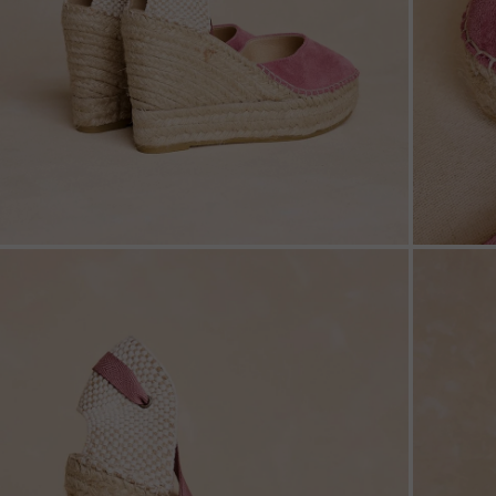
ZOOM
ZOO