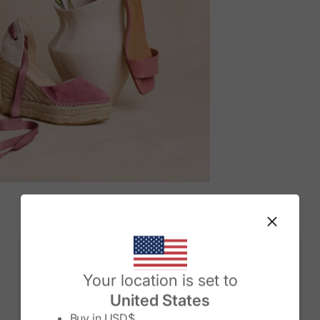
M
Change country/region
Your location is set to
United States
Buy in
USD$