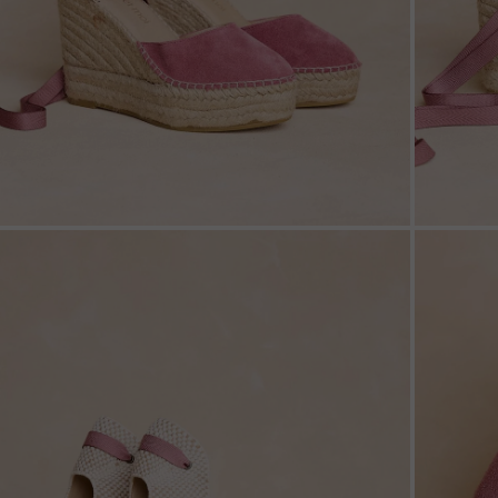
ZOOM
ZOO