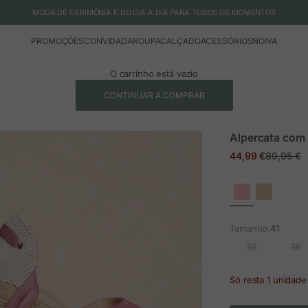
MODA DE CERIMÓNIA E DO DIA A DIA PARA TODOS OS MOMENTOS
PROMOÇÕES
CONVIDADA
ROUPA
CALÇADO
ACESSÓRIOS
NOIVA
O carrinho está vazio
CONTINUAR A COMPRAR
Alpercata com
Preço em promoç
Preço no
44,99 €
89,95 €
Tamanho:
41
35
36
Só resta 1 unidade