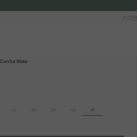
Iniciar 
Busc
Ca
 Cunha Maia
ão
rmal
41
37
38
39
40