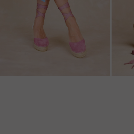
ZOOM
ZOO