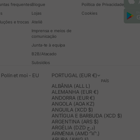
untas frequentes
Blogue
Política de Privacidade
os
Lojas
Cookies
luções e trocas
Ateliê
Imprensa e meios de
comunicação
Junta-te à equipa
B2B/Atacado
Subsídios
Polín et moi - EU
PORTUGAL (EUR €)
PAÍS
ALBÂNIA (ALL L)
ALEMANHA (EUR €)
ANDORRA (EUR €)
ANGOLA (AOA KZ)
ANGUILA (XCD $)
ANTÍGUA E BARBUDA (XCD $)
ARGENTINA (ARS $)
ARGÉLIA (DZD د.ج)
ARMÉNIA (AMD ԴՐ.)
ARUBA (AWG Ƒ)