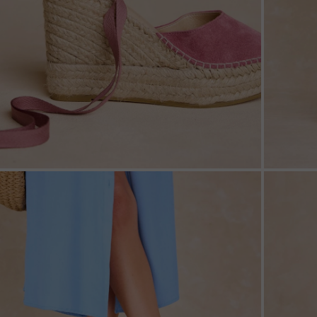
ZOOM
ZOO