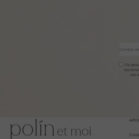
Correio el
Os seus 
seu emai
não s
APOI
Cont