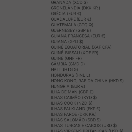
GRANADA (XCD $)
GRONELÂNDIA (DKK KR.)
GRÉCIA (EUR €)
GUADALUPE (EUR €)
GUATEMALA (GTQ Q)
GUERNESEY (GBP £)
GUIANA FRANCESA (EUR €)
GUIANA (GYD $)
GUINÉ EQUATORIAL (XAF CFA)
GUINÉ-BISSAU (XOF FR)
GUINÉ (GNF FR)
GÂMBIA (GMD D)
HAITI (HTG G)
HONDURAS (HNL L)
HONG KONG, RAE DA CHINA (HKD $)
HUNGRIA (EUR €)
ILHA DE MAN (GBP £)
ILHAS CAIMÃO (KYD $)
ILHAS COOK (NZD $)
ILHAS FALKLAND (FKP £)
ILHAS FAROÉ (DKK KR.)
ILHAS SALOMÃO (SBD $)
ILHAS TURCAS E CAICOS (USD $)
ILHAS VIRGENS BRITÂNICAS (USD $)