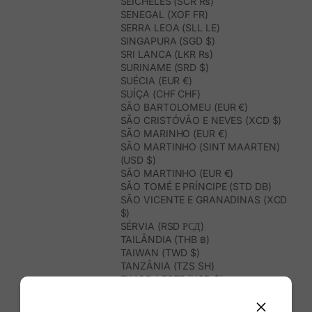
SEICHELES (SCR ₨)
SENEGAL (XOF FR)
SERRA LEOA (SLL LE)
SINGAPURA (SGD $)
SRI LANCA (LKR ₨)
SURINAME (SRD $)
SUÉCIA (EUR €)
SUÍÇA (CHF CHF)
SÃO BARTOLOMEU (EUR €)
SÃO CRISTÓVÃO E NEVES (XCD $)
SÃO MARINHO (EUR €)
SÃO MARTINHO (SINT MAARTEN)
(USD $)
SÃO MARTINHO (EUR €)
SÃO TOMÉ E PRÍNCIPE (STD DB)
SÃO VICENTE E GRANADINAS (XCD
$)
SÉRVIA (RSD РСД)
TAILÂNDIA (THB ฿)
TAIWAN (TWD $)
TANZÂNIA (TZS SH)
TIMOR-LESTE (USD $)
TOGO (XOF FR)
TONGA (TOP T$)