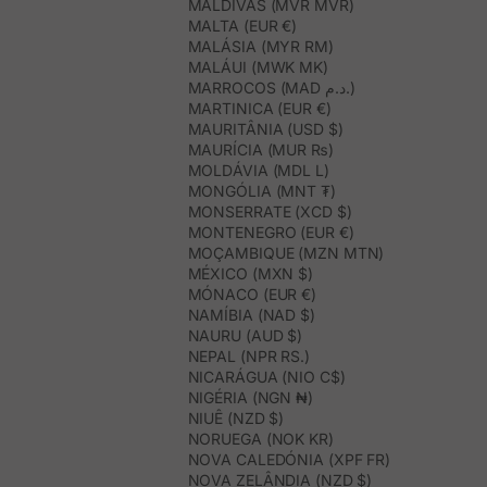
MALDIVAS (MVR MVR)
MALTA (EUR €)
MALÁSIA (MYR RM)
MALÁUI (MWK MK)
MARROCOS (MAD د.م.)
MARTINICA (EUR €)
MAURITÂNIA (USD $)
MAURÍCIA (MUR ₨)
MOLDÁVIA (MDL L)
MONGÓLIA (MNT ₮)
MONSERRATE (XCD $)
MONTENEGRO (EUR €)
MOÇAMBIQUE (MZN MTN)
MÉXICO (MXN $)
MÓNACO (EUR €)
NAMÍBIA (NAD $)
NAURU (AUD $)
NEPAL (NPR RS.)
NICARÁGUA (NIO C$)
NIGÉRIA (NGN ₦)
NIUÊ (NZD $)
NORUEGA (NOK KR)
NOVA CALEDÓNIA (XPF FR)
NOVA ZELÂNDIA (NZD $)