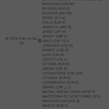
INDONÉSIA (IDR RP)
IRLANDA (EUR €)
ISLÂNDIA (ISK KR)
ISRAEL (ILS ₪)
ITÁLIA (EUR €)
JAMAICA (JMD $)
JAPÃO (JPY ¥)
JERSEY (GBP £)
© 2026 Polín et moi
JIBUTI (DJF FDJ)
- EU
JORDÂNIA (USD $)
KOWEIT (USD $)
LAOS (LAK ₭)
LESOTO (LSL L)
LETÓNIA (EUR €)
LIBÉRIA (LRD $)
LISTENSTAINE (CHF CHF)
LITUÂNIA (EUR €)
LUXEMBURGO (EUR €)
LÍBANO (LBP ل.ل)
MACAU, RAE DA CHINA (MOP P)
MACEDÓNIA DO NORTE (MKD ДЕН)
MADAGÁSCAR (USD $)
MAIOTE (EUR €)