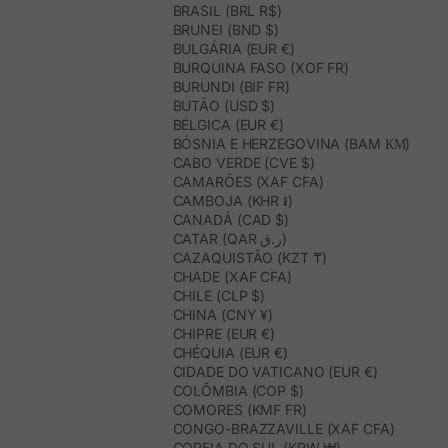
BRASIL (BRL R$)
BRUNEI (BND $)
BULGÁRIA (EUR €)
BURQUINA FASO (XOF FR)
BURUNDI (BIF FR)
BUTÃO (USD $)
BÉLGICA (EUR €)
BÓSNIA E HERZEGOVINA (BAM КМ)
CABO VERDE (CVE $)
CAMARÕES (XAF CFA)
CAMBOJA (KHR ៛)
CANADÁ (CAD $)
CATAR (QAR ر.ق)
CAZAQUISTÃO (KZT ₸)
CHADE (XAF CFA)
CHILE (CLP $)
CHINA (CNY ¥)
CHIPRE (EUR €)
CHÉQUIA (EUR €)
CIDADE DO VATICANO (EUR €)
COLÔMBIA (COP $)
COMORES (KMF FR)
CONGO-BRAZZAVILLE (XAF CFA)
COREIA DO SUL (KRW ₩)