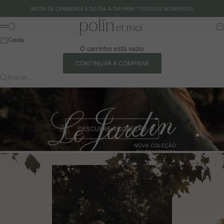
Ir para o conteúdo
MODA DE CERIMÓNIA E DO DIA A DIA PARA TODOS OS MOMENTOS
Polín et moi - EU
Buscar
Ca
Menu
Cesta
O carrinho está vazio
CONTINUAR A COMPRAR
Buscar…
DESCUBRE A COLEÇÃO
Ir para o 
Ir para o