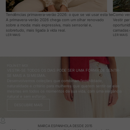
Tendências primavera-verão 2026: o que se vai usar esta temporada e
Como vest
A primavera-verão 2026 chega com um olhar renovado
Vestir pa
sobre a moda: mais expressiva, mais sensorial e,
oportunid
sobretudo, mais ligada à vida real.
camadas e
LER MAIS
LER MAIS
POLÍN ET MOI
VESTIR-SE TODOS OS DIAS PODE SER UMA FORMA DE SENTIR-
SE MAIS A SI MESMA.
Desenvolvemos coleções que combinam feminilidade,
naturalidade e critério para mulheres que querem sentir-se elas
mesmas em todos os momentos da sua vida, com uma elegância
natural e sem esforço.
DESCUBRE MAIS
MARCA ESPANHOLA DESDE 2015