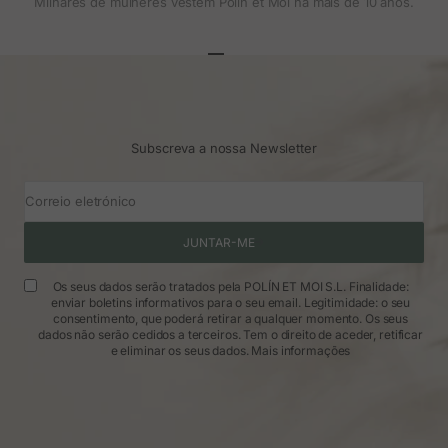
Milhares de mulheres vestem Polin et Moi há mais de 10 anos.
Ir para o artigo 1
Ir para o artigo 2
Ir para o artigo 3
Subscreva a nossa Newsletter
Correio eletrónico
JUNTAR-ME
Os seus dados serão tratados pela POLÍN ET MOI S.L. Finalidade:
enviar boletins informativos para o seu email. Legitimidade: o seu
consentimento, que poderá retirar a qualquer momento. Os seus
dados não serão cedidos a terceiros. Tem o direito de aceder, retificar
e eliminar os seus dados.
Mais informações