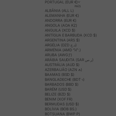
PORTUGAL (EUR €)
PAÍS
ALBÂNIA (ALL L)
ALEMANHA (EUR €)
ANDORRA (EUR €)
ANGOLA (AOA KZ)
ANGUILA (XCD $)
ANTÍGUA E BARBUDA (XCD $)
ARGENTINA (ARS $)
ARGÉLIA (DZD د.ج)
ARMÉNIA (AMD ԴՐ.)
ARUBA (AWG Ƒ)
ARÁBIA SAUDITA (SAR ر.س)
AUSTRÁLIA (AUD $)
AZERBAIJÃO (AZN ₼)
BAAMAS (BSD $)
BANGLADECHE (BDT ৳)
BARBADOS (BBD $)
BARÉM (USD $)
BELIZE (BZD $)
BENIM (XOF FR)
BERMUDAS (USD $)
BOLÍVIA (BOB BS.)
BOTSUANA (BWP P)