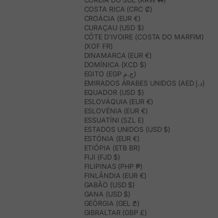
COSTA RICA (CRC ₡)
CROÁCIA (EUR €)
CURAÇAU (USD $)
CÔTE D’IVOIRE (COSTA DO MARFIM)
(XOF FR)
DINAMARCA (EUR €)
DOMÍNICA (XCD $)
EGITO (EGP ج.م)
EMIRADOS ÁRABES UNIDOS (AED د.إ)
EQUADOR (USD $)
ESLOVÁQUIA (EUR €)
ESLOVÉNIA (EUR €)
ESSUATÍNI (SZL E)
ESTADOS UNIDOS (USD $)
ESTÓNIA (EUR €)
ETIÓPIA (ETB BR)
FIJI (FJD $)
FILIPINAS (PHP ₱)
FINLÂNDIA (EUR €)
GABÃO (USD $)
GANA (USD $)
GEÓRGIA (GEL ₾)
GIBRALTAR (GBP £)