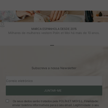
MARCA ESPANHOLA DESDE 2015
Milhares de mulheres vestem Polin et Moi há mais de 10 anos.
Ir para o artigo 1
Ir para o artigo 2
Ir para o artigo 3
Subscreva a nossa Newsletter
Correio eletrónico
JUNTAR-ME
Os seus dados serão tratados pela POLÍN ET MOI S.L. Finalidade:
enviar boletins informativos para o seu email. Legitimidade: o seu