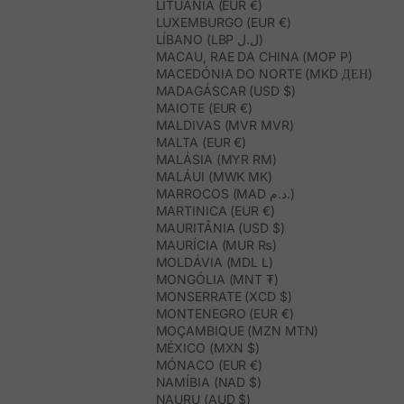
LITUÂNIA (EUR €)
LUXEMBURGO (EUR €)
LÍBANO (LBP ل.ل)
MACAU, RAE DA CHINA (MOP P)
MACEDÓNIA DO NORTE (MKD ДЕН)
MADAGÁSCAR (USD $)
MAIOTE (EUR €)
MALDIVAS (MVR MVR)
MALTA (EUR €)
MALÁSIA (MYR RM)
MALÁUI (MWK MK)
MARROCOS (MAD د.م.)
MARTINICA (EUR €)
MAURITÂNIA (USD $)
MAURÍCIA (MUR ₨)
MOLDÁVIA (MDL L)
MONGÓLIA (MNT ₮)
MONSERRATE (XCD $)
MONTENEGRO (EUR €)
MOÇAMBIQUE (MZN MTN)
MÉXICO (MXN $)
MÓNACO (EUR €)
NAMÍBIA (NAD $)
NAURU (AUD $)