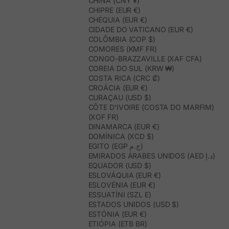
CHINA (CNY ¥)
CHIPRE (EUR €)
CHÉQUIA (EUR €)
CIDADE DO VATICANO (EUR €)
COLÔMBIA (COP $)
COMORES (KMF FR)
CONGO-BRAZZAVILLE (XAF CFA)
COREIA DO SUL (KRW ₩)
COSTA RICA (CRC ₡)
CROÁCIA (EUR €)
CURAÇAU (USD $)
CÔTE D’IVOIRE (COSTA DO MARFIM)
(XOF FR)
DINAMARCA (EUR €)
DOMÍNICA (XCD $)
EGITO (EGP ج.م)
EMIRADOS ÁRABES UNIDOS (AED د.إ)
EQUADOR (USD $)
ESLOVÁQUIA (EUR €)
ESLOVÉNIA (EUR €)
ESSUATÍNI (SZL E)
ESTADOS UNIDOS (USD $)
ESTÓNIA (EUR €)
ETIÓPIA (ETB BR)