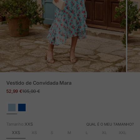
ZOOM
Vestido de Convidada Mara
Preço em promoção
Preço normal
52,99 €
105,00 €
Tamanho:
XXS
QUAL É O MEU TAMANHO?
XXS
XS
S
M
L
XL
XXL