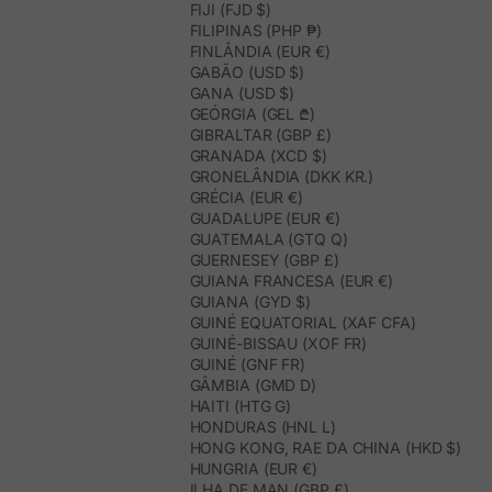
FIJI (FJD $)
FILIPINAS (PHP ₱)
FINLÂNDIA (EUR €)
GABÃO (USD $)
GANA (USD $)
GEÓRGIA (GEL ₾)
GIBRALTAR (GBP £)
GRANADA (XCD $)
GRONELÂNDIA (DKK KR.)
GRÉCIA (EUR €)
GUADALUPE (EUR €)
GUATEMALA (GTQ Q)
GUERNESEY (GBP £)
GUIANA FRANCESA (EUR €)
GUIANA (GYD $)
GUINÉ EQUATORIAL (XAF CFA)
GUINÉ-BISSAU (XOF FR)
GUINÉ (GNF FR)
GÂMBIA (GMD D)
HAITI (HTG G)
HONDURAS (HNL L)
HONG KONG, RAE DA CHINA (HKD $)
HUNGRIA (EUR €)
ILHA DE MAN (GBP £)