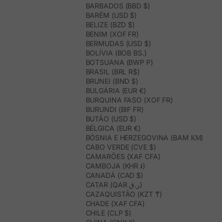
BARBADOS (BBD $)
BARÉM (USD $)
BELIZE (BZD $)
BENIM (XOF FR)
BERMUDAS (USD $)
BOLÍVIA (BOB BS.)
BOTSUANA (BWP P)
BRASIL (BRL R$)
BRUNEI (BND $)
BULGÁRIA (EUR €)
BURQUINA FASO (XOF FR)
BURUNDI (BIF FR)
BUTÃO (USD $)
BÉLGICA (EUR €)
BÓSNIA E HERZEGOVINA (BAM КМ)
CABO VERDE (CVE $)
CAMARÕES (XAF CFA)
CAMBOJA (KHR ៛)
CANADÁ (CAD $)
CATAR (QAR ر.ق)
CAZAQUISTÃO (KZT ₸)
CHADE (XAF CFA)
CHILE (CLP $)