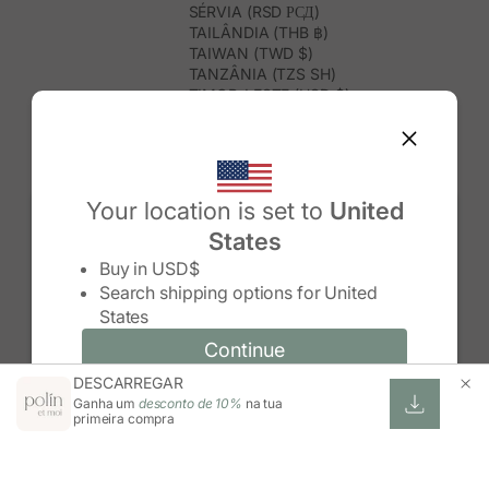
SÉRVIA (RSD РСД)
TAILÂNDIA (THB ฿)
TAIWAN (TWD $)
TANZÂNIA (TZS SH)
TIMOR-LESTE (USD $)
TOGO (XOF FR)
TONGA (TOP T$)
TRINDADE E TOBAGO (TTD $)
TUNÍSIA (USD $)
TURQUEMENISTÃO (USD $)
Your location is set to
United
TURQUIA (TRY ₺)
States
TUVALU (AUD $)
Change country/region
UGANDA (UGX USH)
Buy in
USD$
URUGUAI (UYU $U)
Search shipping options for
United
USBEQUISTÃO (UZS SO'M)
States
VANUATU (VUV VT)
VENEZUELA (USD $)
Continue
Continue
VIETNAME (VND ₫)
DESCARREGAR
Change country/region and language
Cancel
WALLIS E FUTUNA (XPF FR)
Ganha um
desconto de 10%
na tua
ZIMBABUÉ (USD $)
primeira compra
ZÂMBIA (ZMW K)
ÁFRICA DO SUL (ZAR R)
ÁUSTRIA (EUR €)
ÍNDIA (INR ₹)