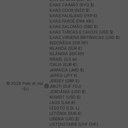
ILHAS CAIMÃO (KYD $)
ILHAS COOK (NZD $)
ILHAS FALKLAND (FKP £)
ILHAS FAROÉ (DKK KR.)
ILHAS SALOMÃO (SBD $)
ILHAS TURCAS E CAICOS (USD $)
ILHAS VIRGENS BRITÂNICAS (USD $)
INDONÉSIA (IDR RP)
IRLANDA (EUR €)
ISLÂNDIA (ISK KR)
ISRAEL (ILS ₪)
ITÁLIA (EUR €)
JAMAICA (JMD $)
JAPÃO (JPY ¥)
JERSEY (GBP £)
© 2026 Polín et moi
JIBUTI (DJF FDJ)
- EU
JORDÂNIA (USD $)
KOWEIT (USD $)
LAOS (LAK ₭)
LESOTO (LSL L)
LETÓNIA (EUR €)
LIBÉRIA (LRD $)
LISTENSTAINE (CHF CHF)