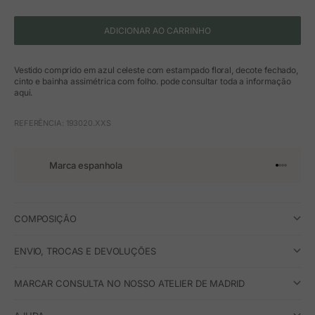
ADICIONAR AO CARRINHO
Vestido comprido em azul celeste com estampado floral, decote fechado,
cinto e bainha assimétrica com folho. pode consultar toda a informação
aqui.
REFERÊNCIA: 193020.XXS
Marca espanhola
Ir para o 
Ir para o
Ir para 
Ir para
COMPOSIÇÃO
ENVIO, TROCAS E DEVOLUÇÕES
MARCAR CONSULTA NO NOSSO ATELIER DE MADRID