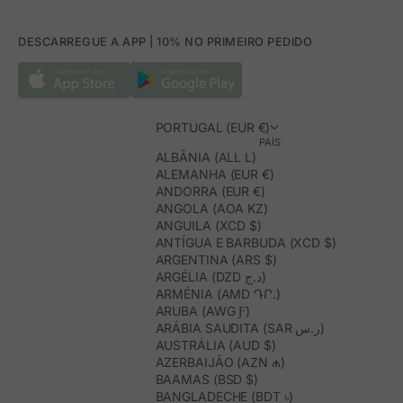
DESCARREGUE A APP | 10% NO PRIMEIRO PEDIDO
PORTUGAL (EUR €)
PAÍS
ALBÂNIA (ALL L)
ALEMANHA (EUR €)
ANDORRA (EUR €)
ANGOLA (AOA KZ)
ANGUILA (XCD $)
ANTÍGUA E BARBUDA (XCD $)
ARGENTINA (ARS $)
ARGÉLIA (DZD د.ج)
ARMÉNIA (AMD ԴՐ.)
ARUBA (AWG Ƒ)
ARÁBIA SAUDITA (SAR ر.س)
AUSTRÁLIA (AUD $)
AZERBAIJÃO (AZN ₼)
BAAMAS (BSD $)
BANGLADECHE (BDT ৳)