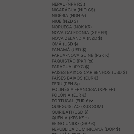
NEPAL (NPR RS.)
NICARÁGUA (NIO C$)
NIGÉRIA (NGN ₦)
NIUÊ (NZD $)
NORUEGA (NOK KR)
NOVA CALEDÓNIA (XPF FR)
NOVA ZELÂNDIA (NZD $)
OMÃ (USD $)
PANAMÁ (USD $)
PAPUA-NOVA GUINÉ (PGK K)
PAQUISTÃO (PKR ₨)
PARAGUAI (PYG ₲)
PAÍSES BAIXOS CARIBENHOS (USD $)
PAÍSES BAIXOS (EUR €)
PERU (PEN S/)
POLINÉSIA FRANCESA (XPF FR)
POLÓNIA (EUR €)
PORTUGAL (EUR €)
QUIRGUISTÃO (KGS SOM)
QUIRIBÁTI (USD $)
QUÉNIA (KES KSH)
REINO UNIDO (GBP £)
REPÚBLICA DOMINICANA (DOP $)