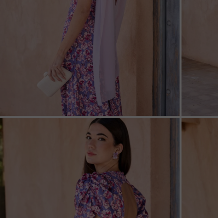
ZOOM
ZOO