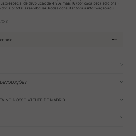
sto especial de devolução de 4,95€ mais 1€ (por cada peça adicional)
do valor total a reembolsar. Podes consultar toda a informação aqui.
1.XXS
anhola
Ir para o arti
Ir para o art
Ir para o ar
Ir para o a
E DEVOLUÇÕES
A NO NOSSO ATELIER DE MADRID