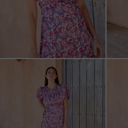
ZOOM
ZOO