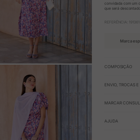
convidada com um cu
que será descontado 
REFERÊNCIA: 19136
Marca esp
COMPOSIÇÃO
M
ENVIO, TROCAS 
MARCAR CONSULT
AJUDA