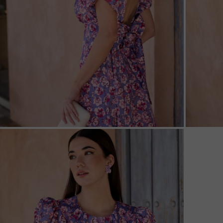
ZOOM
ZOO