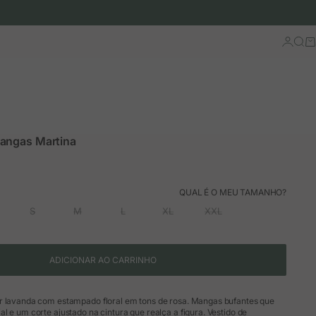
Iniciar 
Busc
Ca
angas Martina
ão
rmal
QUAL É O MEU TAMANHO?
S
M
L
XL
XXL
ADICIONAR AO CARRINHO
r lavanda com estampado floral em tons de rosa. Mangas bufantes que
l e um corte ajustado na cintura que realça a figura. Vestido de