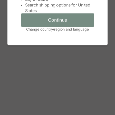
Search shipping options for
United
Continue
States
Cancel
Continue
Change country/region and language