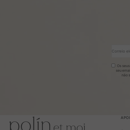
Correio el
Os seus 
seu emai
não s
APOI