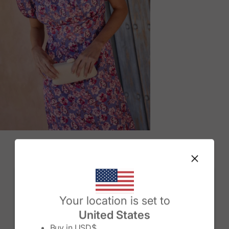
M
Change country/region
Your location is set to
United States
Buy in
USD$