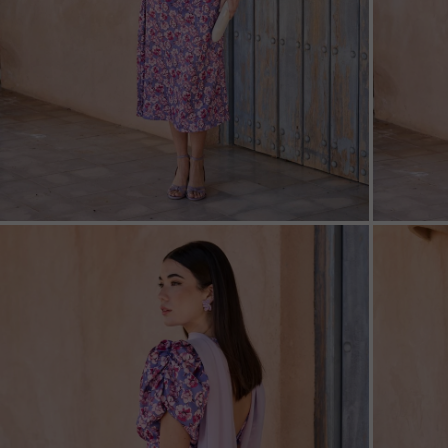
ZOOM
ZOO