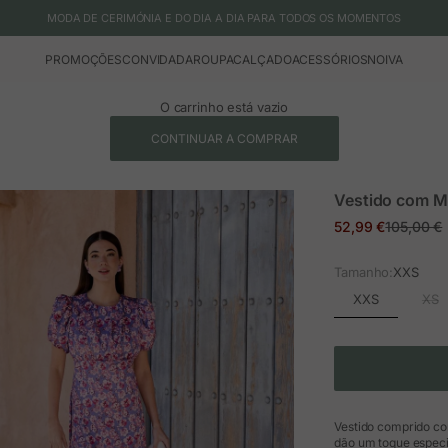
MODA DE CERIMÓNIA E DO DIA A DIA PARA TODOS OS MOMENTOS
PROMOÇÕES
CONVIDADA
ROUPA
CALÇADO
ACESSÓRIOS
NOIVA
O carrinho está vazio
CONTINUAR A COMPRAR
Vestido com M
Preço em promoç
Preço no
52,99 €
105,00 €
Tamanho:
XXS
XXS
XS
Vestido comprido co
dão um toque especia