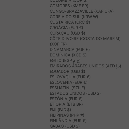
COLÔMBIA (COP $)
COMORES (KMF FR)
CONGO-BRAZZAVILLE (XAF CFA)
COREIA DO SUL (KRW ₩)
COSTA RICA (CRC ₡)
CROÁCIA (EUR €)
CURAÇAU (USD $)
CÔTE D’IVOIRE (COSTA DO MARFIM)
(XOF FR)
DINAMARCA (EUR €)
DOMÍNICA (XCD $)
EGITO (EGP ج.م)
EMIRADOS ÁRABES UNIDOS (AED د.إ)
EQUADOR (USD $)
ESLOVÁQUIA (EUR €)
ESLOVÉNIA (EUR €)
ESSUATÍNI (SZL E)
ESTADOS UNIDOS (USD $)
ESTÓNIA (EUR €)
ETIÓPIA (ETB BR)
FIJI (FJD $)
FILIPINAS (PHP ₱)
FINLÂNDIA (EUR €)
GABÃO (USD $)