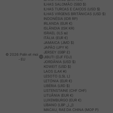
ILHAS SALOMÃO (SBD $)
ILHAS TURCAS E CAICOS (USD $)
ILHAS VIRGENS BRITÂNICAS (USD $)
INDONÉSIA (IDR RP)
IRLANDA (EUR €)
ISLÂNDIA (ISK KR)
ISRAEL (ILS ₪)
ITÁLIA (EUR €)
JAMAICA (JMD $)
JAPÃO (JPY ¥)
JERSEY (GBP £)
© 2026 Polín et moi
JIBUTI (DJF FDJ)
- EU
JORDÂNIA (USD $)
KOWEIT (USD $)
LAOS (LAK ₭)
LESOTO (LSL L)
LETÓNIA (EUR €)
LIBÉRIA (LRD $)
LISTENSTAINE (CHF CHF)
LITUÂNIA (EUR €)
LUXEMBURGO (EUR €)
LÍBANO (LBP ل.ل)
MACAU, RAE DA CHINA (MOP P)