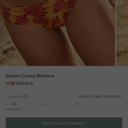
ZOOM
Biquíni Cueca Médana
Preço em promoção
Preço normal
17,99 €
35,95 €
Tamanho:
XS
QUAL É O MEU TAMANHO?
XS
S
M
L
XL
ADICIONAR AO CARRINHO