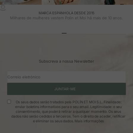
MARCA ESPANHOLA DESDE 2015
Milhares de mulheres vestem Polin et Moi há mais de 10 anos.
Ir para o artigo 1
Ir para o artigo 2
Ir para o artigo 3
Subscreva a nossa Newsletter
Correio eletrónico
JUNTAR-ME
Os seus dados serão tratados pela POLÍN ET MOI S.L. Finalidade:
enviar boletins informativos para o seu email. Legitimidade: o seu
consentimento, que poderá retirar a qualquer momento. Os seus
dados não serão cedidos a terceiros. Tem o direito de aceder, retificar
e eliminar os seus dados.
Mais informações