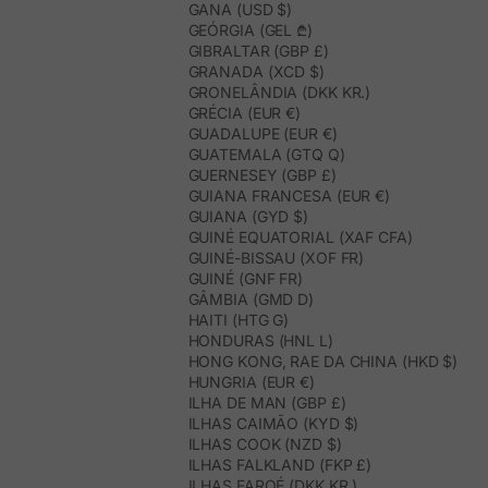
GANA (USD $)
GEÓRGIA (GEL ₾)
GIBRALTAR (GBP £)
GRANADA (XCD $)
GRONELÂNDIA (DKK KR.)
GRÉCIA (EUR €)
GUADALUPE (EUR €)
GUATEMALA (GTQ Q)
GUERNESEY (GBP £)
GUIANA FRANCESA (EUR €)
GUIANA (GYD $)
GUINÉ EQUATORIAL (XAF CFA)
GUINÉ-BISSAU (XOF FR)
GUINÉ (GNF FR)
GÂMBIA (GMD D)
HAITI (HTG G)
HONDURAS (HNL L)
HONG KONG, RAE DA CHINA (HKD $)
HUNGRIA (EUR €)
ILHA DE MAN (GBP £)
ILHAS CAIMÃO (KYD $)
ILHAS COOK (NZD $)
ILHAS FALKLAND (FKP £)
ILHAS FAROÉ (DKK KR.)