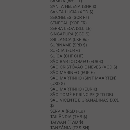
SAMOA (WST T)
SANTA HELENA (SHP £)
SANTA LÚCIA (XCD $)
SEICHELES (SCR ₨)
SENEGAL (XOF FR)
SERRA LEOA (SLL LE)
SINGAPURA (SGD $)
SRI LANCA (LKR ₨)
SURINAME (SRD $)
SUÉCIA (EUR €)
SUÍÇA (CHF CHF)
SÃO BARTOLOMEU (EUR €)
SÃO CRISTÓVÃO E NEVES (XCD $)
SÃO MARINHO (EUR €)
SÃO MARTINHO (SINT MAARTEN)
(USD $)
SÃO MARTINHO (EUR €)
SÃO TOMÉ E PRÍNCIPE (STD DB)
SÃO VICENTE E GRANADINAS (XCD
$)
SÉRVIA (RSD РСД)
TAILÂNDIA (THB ฿)
TAIWAN (TWD $)
TANZÂNIA (TZS SH)