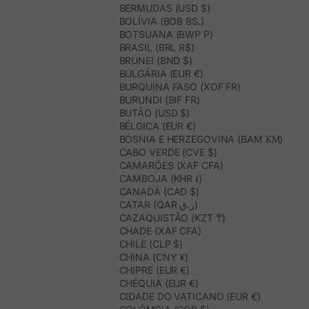
BERMUDAS (USD $)
BOLÍVIA (BOB BS.)
BOTSUANA (BWP P)
BRASIL (BRL R$)
BRUNEI (BND $)
BULGÁRIA (EUR €)
BURQUINA FASO (XOF FR)
BURUNDI (BIF FR)
BUTÃO (USD $)
BÉLGICA (EUR €)
BÓSNIA E HERZEGOVINA (BAM КМ)
CABO VERDE (CVE $)
CAMARÕES (XAF CFA)
CAMBOJA (KHR ៛)
CANADÁ (CAD $)
CATAR (QAR ر.ق)
CAZAQUISTÃO (KZT ₸)
CHADE (XAF CFA)
CHILE (CLP $)
CHINA (CNY ¥)
CHIPRE (EUR €)
CHÉQUIA (EUR €)
CIDADE DO VATICANO (EUR €)