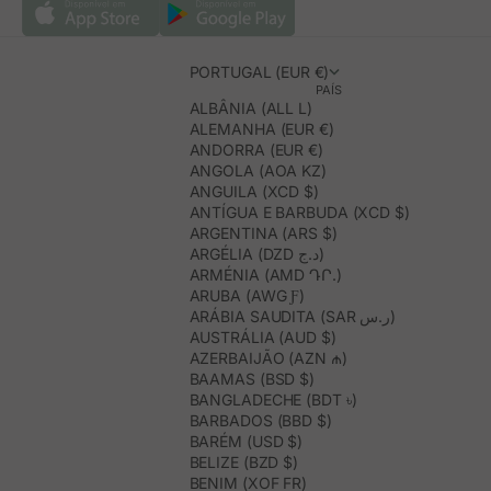
PORTUGAL (EUR €)
PAÍS
ALBÂNIA (ALL L)
ALEMANHA (EUR €)
ANDORRA (EUR €)
ANGOLA (AOA KZ)
ANGUILA (XCD $)
ANTÍGUA E BARBUDA (XCD $)
ARGENTINA (ARS $)
ARGÉLIA (DZD د.ج)
ARMÉNIA (AMD ԴՐ.)
ARUBA (AWG Ƒ)
ARÁBIA SAUDITA (SAR ر.س)
AUSTRÁLIA (AUD $)
AZERBAIJÃO (AZN ₼)
BAAMAS (BSD $)
BANGLADECHE (BDT ৳)
BARBADOS (BBD $)
BARÉM (USD $)
BELIZE (BZD $)
BENIM (XOF FR)