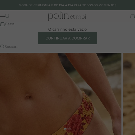
Ir para o conteúdo
MODA DE CERIMÓNIA E DO DIA A DIA PARA TODOS OS MOMENTOS
Polín et moi - EU
Buscar
Ca
Menu
Cesta
O carrinho está vazio
CONTINUAR A COMPRAR
Buscar…
Ir para o artigo 1
Ir para o artigo 2
Ir para o artigo 3
Ir para o artigo 4