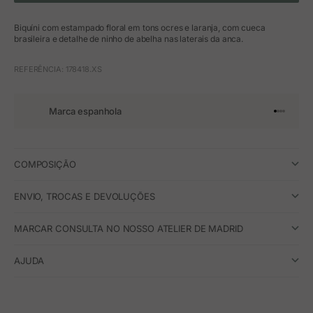
Biquíni com estampado floral em tons ocres e laranja, com cueca
brasileira e detalhe de ninho de abelha nas laterais da anca.
REFERÊNCIA: 178418.XS
Marca espanhola
Ir para o 
Ir para o
Ir para 
Ir para
COMPOSIÇÃO
ENVIO, TROCAS E DEVOLUÇÕES
MARCAR CONSULTA NO NOSSO ATELIER DE MADRID
AJUDA