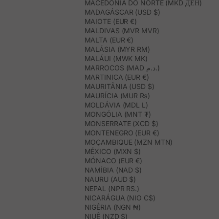
MACEDÓNIA DO NORTE (MKD ДЕН)
MADAGÁSCAR (USD $)
MAIOTE (EUR €)
MALDIVAS (MVR MVR)
MALTA (EUR €)
MALÁSIA (MYR RM)
MALÁUI (MWK MK)
MARROCOS (MAD د.م.)
MARTINICA (EUR €)
MAURITÂNIA (USD $)
MAURÍCIA (MUR ₨)
MOLDÁVIA (MDL L)
MONGÓLIA (MNT ₮)
MONSERRATE (XCD $)
MONTENEGRO (EUR €)
MOÇAMBIQUE (MZN MTN)
MÉXICO (MXN $)
MÓNACO (EUR €)
NAMÍBIA (NAD $)
NAURU (AUD $)
NEPAL (NPR RS.)
NICARÁGUA (NIO C$)
NIGÉRIA (NGN ₦)
NIUÊ (NZD $)