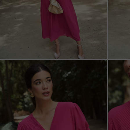
ZOOM
ZOO