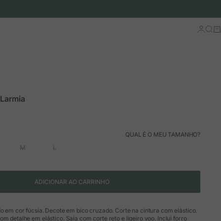
Iniciar 
Busc
Ca
 Larmia
ão
rmal
QUAL É O MEU TAMANHO?
M
L
ADICIONAR AO CARRINHO
do em cor fúcsia. Decote em bico cruzado. Corte na cintura com elástico.
m detalhe em elástico. Saia com corte reto e ligeiro voo. Inclui forro