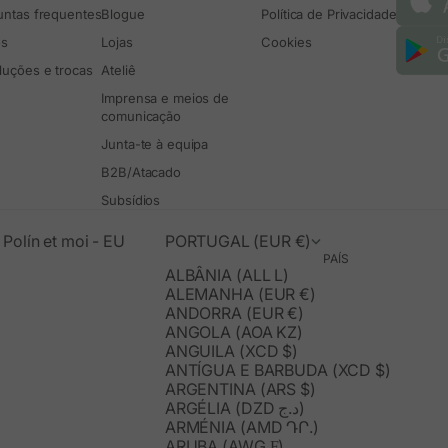
untas frequentes
Blogue
Política de Privacidade
os
Lojas
Cookies
luções e trocas
Ateliê
Imprensa e meios de
comunicação
Junta-te à equipa
B2B/Atacado
Subsídios
Polín et moi - EU
PORTUGAL (EUR €)
PAÍS
ALBÂNIA (ALL L)
ALEMANHA (EUR €)
ANDORRA (EUR €)
ANGOLA (AOA KZ)
ANGUILA (XCD $)
ANTÍGUA E BARBUDA (XCD $)
ARGENTINA (ARS $)
ARGÉLIA (DZD د.ج)
ARMÉNIA (AMD ԴՐ.)
ARUBA (AWG Ƒ)