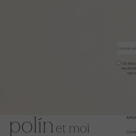
Correio el
Os seus 
seu emai
não s
APOI
Cont