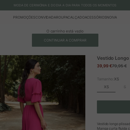
MODA DE CERIMÓNIA E DO DIA A DIA PARA TODOS OS MOMENTOS
PROMOÇÕES
CONVIDADA
ROUPA
CALÇADO
ACESSÓRIOS
NOIVA
O carrinho está vazio
CONTINUAR A COMPRAR
Vestido Longo
Preço em promoç
Preço no
39,99 €
79,95 €
Tamanho:
XS
XS
S
Vestido longo plissa
Manga curta fluida co