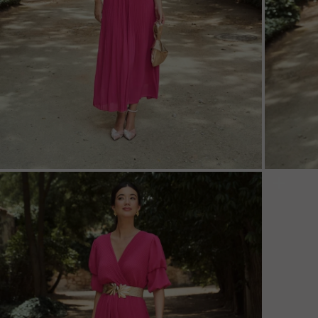
ZOOM
ZOO