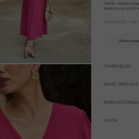
interior. Vestido el
ideal para gravid
REFERÊNCIA: 17990
Marca esp
COMPOSIÇÃO
M
ENVIO, TROCAS 
MARCAR CONSULT
AJUDA