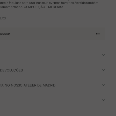
egante e fabuloso para usar nos teus eventos favoritos. Vestido também
ez e amamentação. COMPOSIÇÃO E MEDIDAS:
3.XS
anhola
Ir para o arti
Ir para o art
Ir para o ar
Ir para o a
E DEVOLUÇÕES
A NO NOSSO ATELIER DE MADRID