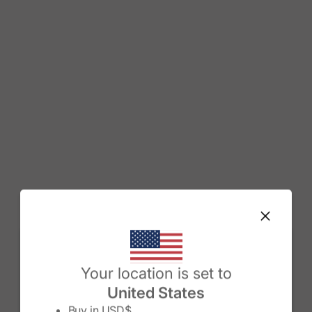
Change country/region
Your location is set to
United States
Buy in
USD$