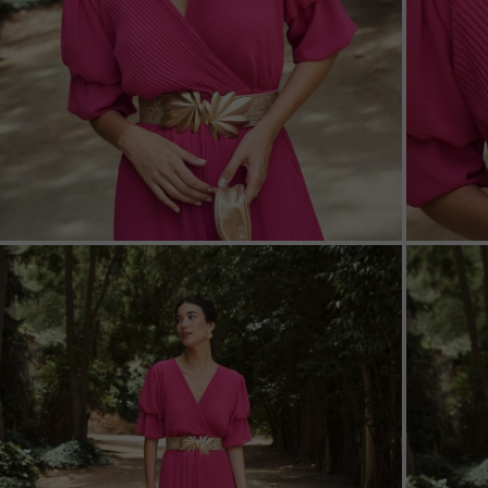
ZOOM
ZOO