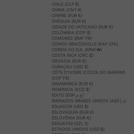
CHILE (CLP $)
CHINA (CNY ¥)
CHIPRE (EUR €)
CHÉQUIA (EUR €)
CIDADE DO VATICANO (EUR €)
COLÔMBIA (COP $)
COMORES (KMF FR)
CONGO-BRAZZAVILLE (XAF CFA)
COREIA DO SUL (KRW ₩)
COSTA RICA (CRC ₡)
CROÁCIA (EUR €)
CURAÇAU (USD $)
CÔTE D’IVOIRE (COSTA DO MARFIM)
(XOF FR)
DINAMARCA (EUR €)
DOMÍNICA (XCD $)
EGITO (EGP ج.م)
EMIRADOS ÁRABES UNIDOS (AED د.إ)
EQUADOR (USD $)
ESLOVÁQUIA (EUR €)
ESLOVÉNIA (EUR €)
ESSUATÍNI (SZL E)
ESTADOS UNIDOS (USD $)