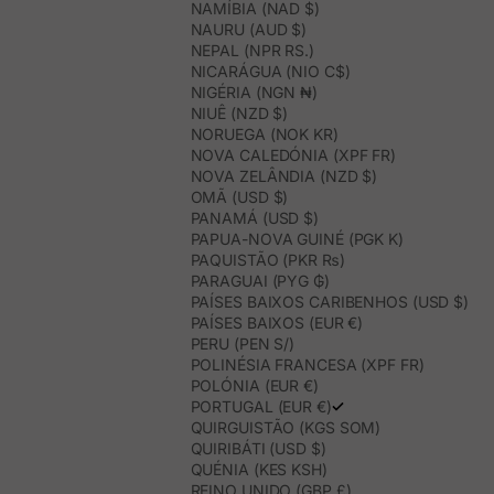
NAMÍBIA (NAD $)
NAURU (AUD $)
NEPAL (NPR RS.)
NICARÁGUA (NIO C$)
NIGÉRIA (NGN ₦)
NIUÊ (NZD $)
NORUEGA (NOK KR)
NOVA CALEDÓNIA (XPF FR)
NOVA ZELÂNDIA (NZD $)
OMÃ (USD $)
PANAMÁ (USD $)
PAPUA-NOVA GUINÉ (PGK K)
PAQUISTÃO (PKR ₨)
PARAGUAI (PYG ₲)
PAÍSES BAIXOS CARIBENHOS (USD $)
PAÍSES BAIXOS (EUR €)
PERU (PEN S/)
POLINÉSIA FRANCESA (XPF FR)
POLÓNIA (EUR €)
PORTUGAL (EUR €)
QUIRGUISTÃO (KGS SOM)
QUIRIBÁTI (USD $)
QUÉNIA (KES KSH)
REINO UNIDO (GBP £)