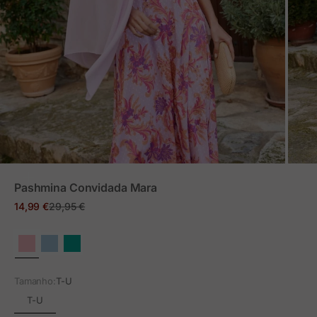
ZOOM
Pashmina Convidada Mara
Preço em promoção
Preço normal
14,99 €
29,95 €
Tamanho:
T-U
T-U