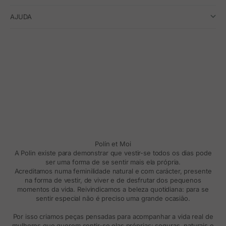
AJUDA
Polín et Moi
A Polin existe para demonstrar que vestir-se todos os dias pode
ser uma forma de se sentir mais ela própria.
Acreditamos numa feminilidade natural e com carácter, presente
na forma de vestir, de viver e de desfrutar dos pequenos
momentos da vida. Reivindicamos a beleza quotidiana: para se
sentir especial não é preciso uma grande ocasião.
Por isso criamos peças pensadas para acompanhar a vida real de
mulheres que querem sentir-se elas próprias: seguras, naturais e