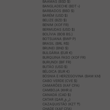
BAAMAS (BSD $)
BANGLADECHE (BDT ৳)
BARBADOS (BBD $)
BARÉM (USD $)
BELIZE (BZD $)
BENIM (XOF FR)
BERMUDAS (USD $)
BOLÍVIA (BOB BS.)
BOTSUANA (BWP P)
BRASIL (BRL R$)
BRUNEI (BND $)
BULGÁRIA (EUR €)
BURQUINA FASO (XOF FR)
BURUNDI (BIF FR)
BUTÃO (USD $)
BÉLGICA (EUR €)
BÓSNIA E HERZEGOVINA (BAM КМ)
CABO VERDE (CVE $)
CAMARÕES (XAF CFA)
CAMBOJA (KHR ៛)
CANADÁ (CAD $)
CATAR (QAR ر.ق)
CAZAQUISTÃO (KZT ₸)
CHADE (XAF CFA)