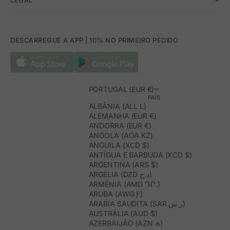
LEGAL
DESCARREGUE A APP | 10% NO PRIMEIRO PEDIDO
PORTUGAL (EUR €)
PAÍS
ALBÂNIA (ALL L)
ALEMANHA (EUR €)
ANDORRA (EUR €)
ANGOLA (AOA KZ)
ANGUILA (XCD $)
ANTÍGUA E BARBUDA (XCD $)
ARGENTINA (ARS $)
ARGÉLIA (DZD د.ج)
ARMÉNIA (AMD ԴՐ.)
ARUBA (AWG Ƒ)
ARÁBIA SAUDITA (SAR ر.س)
AUSTRÁLIA (AUD $)
AZERBAIJÃO (AZN ₼)