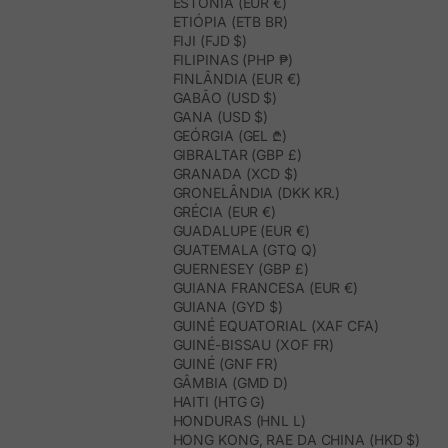
ESTÓNIA (EUR €)
ETIÓPIA (ETB BR)
FIJI (FJD $)
FILIPINAS (PHP ₱)
FINLÂNDIA (EUR €)
GABÃO (USD $)
GANA (USD $)
GEÓRGIA (GEL ₾)
GIBRALTAR (GBP £)
GRANADA (XCD $)
GRONELÂNDIA (DKK KR.)
GRÉCIA (EUR €)
GUADALUPE (EUR €)
GUATEMALA (GTQ Q)
GUERNESEY (GBP £)
GUIANA FRANCESA (EUR €)
GUIANA (GYD $)
GUINÉ EQUATORIAL (XAF CFA)
GUINÉ-BISSAU (XOF FR)
GUINÉ (GNF FR)
GÂMBIA (GMD D)
HAITI (HTG G)
HONDURAS (HNL L)
HONG KONG, RAE DA CHINA (HKD $)