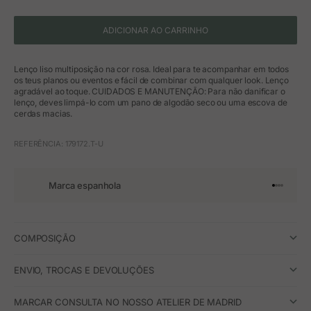
ADICIONAR AO CARRINHO
Lenço liso multiposição na cor rosa. Ideal para te acompanhar em todos
os teus planos ou eventos e fácil de combinar com qualquer look. Lenço
agradável ao toque. CUIDADOS E MANUTENÇÃO: Para não danificar o
lenço, deves limpá-lo com um pano de algodão seco ou uma escova de
cerdas macias.
REFERÊNCIA: 179172.T-U
Marca espanhola
Ir para o 
Ir para o
Ir para 
Ir para
COMPOSIÇÃO
ENVIO, TROCAS E DEVOLUÇÕES
MARCAR CONSULTA NO NOSSO ATELIER DE MADRID