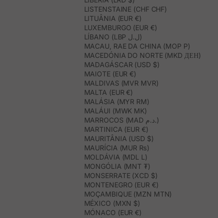
LISTENSTAINE (CHF CHF)
LITUÂNIA (EUR €)
LUXEMBURGO (EUR €)
LÍBANO (LBP ل.ل)
MACAU, RAE DA CHINA (MOP P)
MACEDÓNIA DO NORTE (MKD ДЕН)
MADAGÁSCAR (USD $)
MAIOTE (EUR €)
MALDIVAS (MVR MVR)
MALTA (EUR €)
MALÁSIA (MYR RM)
MALÁUI (MWK MK)
MARROCOS (MAD د.م.)
MARTINICA (EUR €)
MAURITÂNIA (USD $)
MAURÍCIA (MUR ₨)
MOLDÁVIA (MDL L)
MONGÓLIA (MNT ₮)
MONSERRATE (XCD $)
MONTENEGRO (EUR €)
MOÇAMBIQUE (MZN MTN)
MÉXICO (MXN $)
MÓNACO (EUR €)