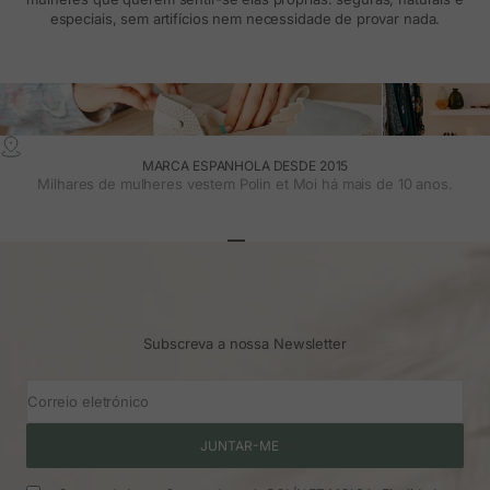
especiais, sem artifícios nem necessidade de provar nada.
MARCA ESPANHOLA DESDE 2015
Milhares de mulheres vestem Polin et Moi há mais de 10 anos.
Ir para o artigo 1
Ir para o artigo 2
Ir para o artigo 3
Subscreva a nossa Newsletter
Correio eletrónico
JUNTAR-ME