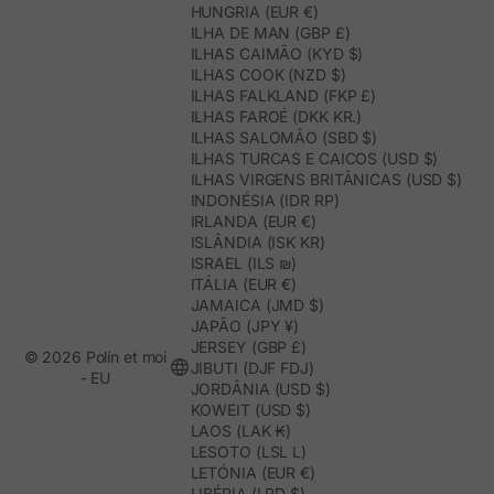
HUNGRIA (EUR €)
ILHA DE MAN (GBP £)
ILHAS CAIMÃO (KYD $)
ILHAS COOK (NZD $)
ILHAS FALKLAND (FKP £)
ILHAS FAROÉ (DKK KR.)
ILHAS SALOMÃO (SBD $)
ILHAS TURCAS E CAICOS (USD $)
ILHAS VIRGENS BRITÂNICAS (USD $)
INDONÉSIA (IDR RP)
IRLANDA (EUR €)
ISLÂNDIA (ISK KR)
ISRAEL (ILS ₪)
ITÁLIA (EUR €)
JAMAICA (JMD $)
JAPÃO (JPY ¥)
JERSEY (GBP £)
© 2026 Polín et moi
JIBUTI (DJF FDJ)
- EU
JORDÂNIA (USD $)
KOWEIT (USD $)
LAOS (LAK ₭)
LESOTO (LSL L)
LETÓNIA (EUR €)
LIBÉRIA (LRD $)