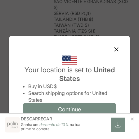
SÃO VICENTE E GRANADINAS (XCD
$)
SÉRVIA (RSD РСД)
TAILÂNDIA (THB ฿)
TAIWAN (TWD $)
TANZÂNIA (TZS SH)
TIMOR-LESTE (USD $)
TOGO (XOF FR)
TONGA (TOP T$)
TRINDADE E TOBAGO (TTD $)
TUNÍSIA (USD $)
TURQUEMENISTÃO (USD $)
Your location is set to
United
TURQUIA (TRY ₺)
States
TUVALU (AUD $)
Change country/region
UGANDA (UGX USH)
Buy in
USD$
URUGUAI (UYU $U)
Search shipping options for
United
USBEQUISTÃO (UZS SO'M)
States
VANUATU (VUV VT)
VENEZUELA (USD $)
Continue
Continue
VIETNAME (VND ₫)
DESCARREGAR
Change country/region and language
Cancel
WALLIS E FUTUNA (XPF FR)
Ganha um
desconto de 10%
na tua
ZIMBABUÉ (USD $)
primeira compra
ZÂMBIA (ZMW K)
ÁFRICA DO SUL (ZAR R)