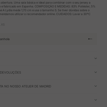
à abertura. Uma saia básica e ideal para combinar com o seu jersey a
o e fabricado em Espanha. COMPOSIÇÃO E MEDIDAS: 83% Poliéster, 5%
e A Lydia mede 1,70 cm e usa o tamanho S. Se tiver dúvidas sobre o
omendamos utilizar o recomendador online. CUIDADOS: Lavar a 30ºC
1.XS
anhola
Ir para o arti
Ir para o art
Ir para o ar
Ir para o a
E DEVOLUÇÕES
A NO NOSSO ATELIER DE MADRID