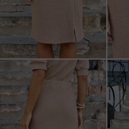
ZOOM
ZOO