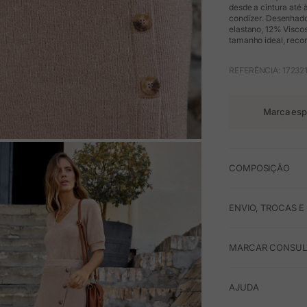
desde a cintura até 
condizer. Desenhad
elastano, 12% Viscos
tamanho ideal, rec
REFERÊNCIA: 17232
Marca esp
M
COMPOSIÇÃO
ENVIO, TROCAS 
MARCAR CONSULT
AJUDA