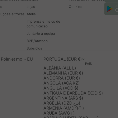
os
Lojas
Cookies
luções e trocas
Ateliê
Imprensa e meios de
comunicação
Junta-te à equipa
B2B/Atacado
Subsídios
Polín et moi - EU
PORTUGAL (EUR €)
PAÍS
ALBÂNIA (ALL L)
ALEMANHA (EUR €)
ANDORRA (EUR €)
ANGOLA (AOA KZ)
ANGUILA (XCD $)
ANTÍGUA E BARBUDA (XCD $)
ARGENTINA (ARS $)
ARGÉLIA (DZD د.ج)
ARMÉNIA (AMD ԴՐ.)
ARUBA (AWG Ƒ)