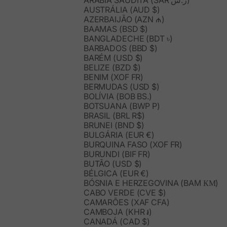
ARÁBIA SAUDITA (SAR ر.س)
AUSTRÁLIA (AUD $)
AZERBAIJÃO (AZN ₼)
BAAMAS (BSD $)
BANGLADECHE (BDT ৳)
BARBADOS (BBD $)
BARÉM (USD $)
BELIZE (BZD $)
BENIM (XOF FR)
BERMUDAS (USD $)
BOLÍVIA (BOB BS.)
BOTSUANA (BWP P)
BRASIL (BRL R$)
BRUNEI (BND $)
BULGÁRIA (EUR €)
BURQUINA FASO (XOF FR)
BURUNDI (BIF FR)
BUTÃO (USD $)
BÉLGICA (EUR €)
BÓSNIA E HERZEGOVINA (BAM КМ)
CABO VERDE (CVE $)
CAMARÕES (XAF CFA)
CAMBOJA (KHR ៛)
CANADÁ (CAD $)