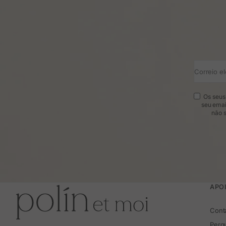
Correio el
Os seus 
seu emai
não s
APOI
Cont
Perg