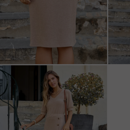
ZOOM
ZOO