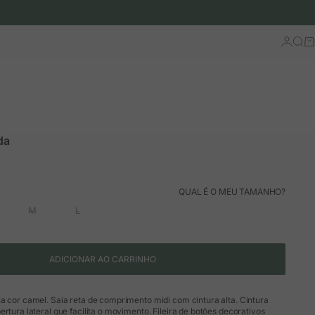
Iniciar 
Busc
Ca
da
ão
QUAL É O MEU TAMANHO?
M
L
ADICIONAR AO CARRINHO
a cor camel. Saia reta de comprimento midi com cintura alta. Cintura
ertura lateral que facilita o movimento. Fileira de botões decorativos