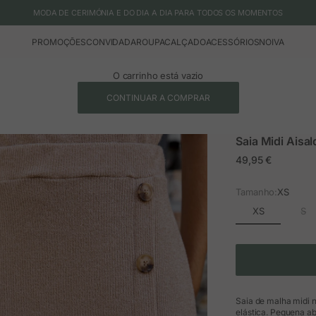
MODA DE CERIMÓNIA E DO DIA A DIA PARA TODOS OS MOMENTOS
PROMOÇÕES
CONVIDADA
ROUPA
CALÇADO
ACESSÓRIOS
NOIVA
O carrinho está vazio
CONTINUAR A COMPRAR
Saia Midi Aisal
Preço em promoç
49,95 €
Tamanho:
XS
XS
S
Saia de malha midi n
elástica. Pequena ab