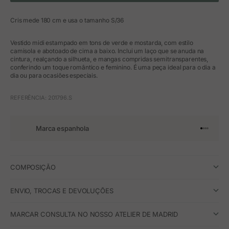
Cris mede 180 cm e usa o tamanho S/36
Vestido midi estampado em tons de verde e mostarda, com estilo
camisola e abotoado de cima a baixo. Inclui um laço que se anuda na
cintura, realçando a silhueta, e mangas compridas semitransparentes,
conferindo um toque romântico e feminino. É uma peça ideal para o dia a
dia ou para ocasiões especiais.
REFERÊNCIA: 201796.S
Marca espanhola
Ir para o 
Ir para o
Ir para 
Ir para
COMPOSIÇÃO
ENVIO, TROCAS E DEVOLUÇÕES
MARCAR CONSULTA NO NOSSO ATELIER DE MADRID