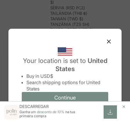
$)
SÉRVIA (RSD РСД)
TAILÂNDIA (THB ฿)
TAIWAN (TWD $)
TANZÂNIA (TZS SH)
TIMOR-LESTE (USD $)
TOGO (XOF FR)
TONGA (TOP T$)
TRINDADE E TOBAGO (TTD $)
TUNÍSIA (USD $)
TURQUEMENISTÃO (USD $)
Your location is set to
United
TURQUIA (TRY ₺)
States
TUVALU (AUD $)
Change country/region
UGANDA (UGX USH)
Buy in
USD$
URUGUAI (UYU $U)
Search shipping options for
United
USBEQUISTÃO (UZS SO'M)
States
VANUATU (VUV VT)
VENEZUELA (USD $)
Continue
Continue
VIETNAME (VND ₫)
DESCARREGAR
Change country/region and language
Cancel
WALLIS E FUTUNA (XPF FR)
Ganha um
desconto de 10%
na tua
ZIMBABUÉ (USD $)
primeira compra
ZÂMBIA (ZMW K)
ÁFRICA DO SUL (ZAR R)
ÁUSTRIA (EUR €)