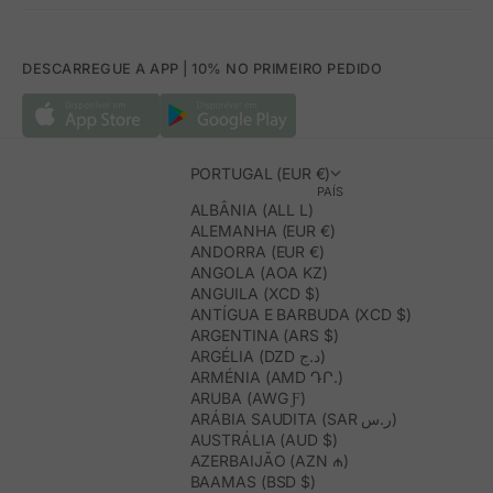
DESCARREGUE A APP | 10% NO PRIMEIRO PEDIDO
PORTUGAL (EUR €)
PAÍS
ALBÂNIA (ALL L)
ALEMANHA (EUR €)
ANDORRA (EUR €)
ANGOLA (AOA KZ)
ANGUILA (XCD $)
ANTÍGUA E BARBUDA (XCD $)
ARGENTINA (ARS $)
ARGÉLIA (DZD د.ج)
ARMÉNIA (AMD ԴՐ.)
ARUBA (AWG Ƒ)
ARÁBIA SAUDITA (SAR ر.س)
AUSTRÁLIA (AUD $)
AZERBAIJÃO (AZN ₼)
BAAMAS (BSD $)