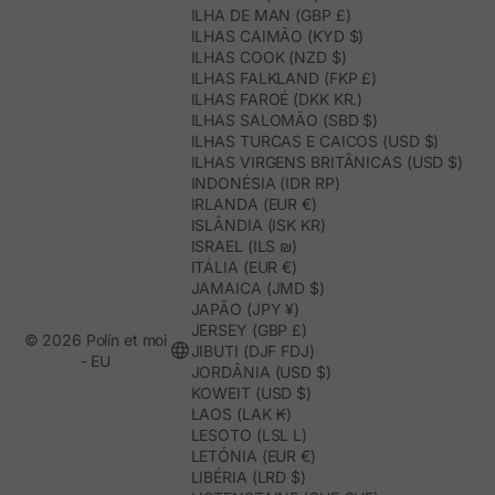
ILHA DE MAN (GBP £)
ILHAS CAIMÃO (KYD $)
ILHAS COOK (NZD $)
ILHAS FALKLAND (FKP £)
ILHAS FAROÉ (DKK KR.)
ILHAS SALOMÃO (SBD $)
ILHAS TURCAS E CAICOS (USD $)
ILHAS VIRGENS BRITÂNICAS (USD $)
INDONÉSIA (IDR RP)
IRLANDA (EUR €)
ISLÂNDIA (ISK KR)
ISRAEL (ILS ₪)
ITÁLIA (EUR €)
JAMAICA (JMD $)
JAPÃO (JPY ¥)
JERSEY (GBP £)
© 2026 Polín et moi
JIBUTI (DJF FDJ)
- EU
JORDÂNIA (USD $)
KOWEIT (USD $)
LAOS (LAK ₭)
LESOTO (LSL L)
LETÓNIA (EUR €)
LIBÉRIA (LRD $)