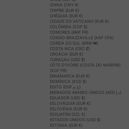
CHINA (CNY ¥)
CHIPRE (EUR €)
CHÉQUIA (EUR €)
CIDADE DO VATICANO (EUR €)
COLÔMBIA (COP $)
COMORES (KMF FR)
CONGO-BRAZZAVILLE (XAF CFA)
COREIA DO SUL (KRW ₩)
COSTA RICA (CRC ₡)
CROÁCIA (EUR €)
CURAÇAU (USD $)
CÔTE D’IVOIRE (COSTA DO MARFIM)
(XOF FR)
DINAMARCA (EUR €)
DOMÍNICA (XCD $)
EGITO (EGP ج.م)
EMIRADOS ÁRABES UNIDOS (AED د.إ)
EQUADOR (USD $)
ESLOVÁQUIA (EUR €)
ESLOVÉNIA (EUR €)
ESSUATÍNI (SZL E)
ESTADOS UNIDOS (USD $)
ESTÓNIA (EUR €)