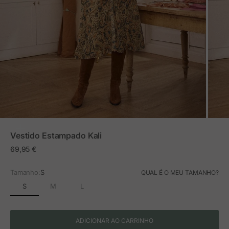
ZOOM
Vestido Estampado Kali
Preço em promoção
69,95 €
Tamanho:
S
QUAL É O MEU TAMANHO?
S
M
L
ADICIONAR AO CARRINHO