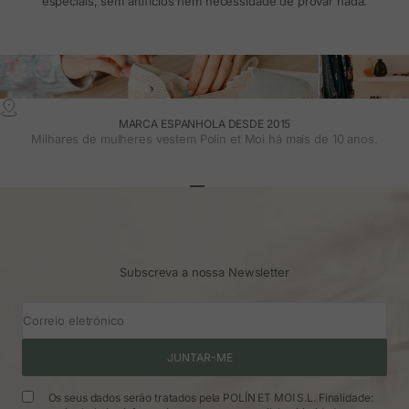
especiais, sem artifícios nem necessidade de provar nada.
MARCA ESPANHOLA DESDE 2015
Milhares de mulheres vestem Polin et Moi há mais de 10 anos.
Ir para o artigo 1
Ir para o artigo 2
Ir para o artigo 3
Subscreva a nossa Newsletter
Correio eletrónico
JUNTAR-ME
Os seus dados serão tratados pela POLÍN ET MOI S.L. Finalidade: