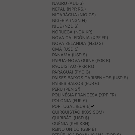
NAURU (AUD $)
NEPAL (NPR RS.)
NICARÁGUA (NIO C$)
NIGÉRIA (NGN ₦)
NIUÊ (NZD $)
NORUEGA (NOK KR)
NOVA CALEDÓNIA (XPF FR)
NOVA ZELÂNDIA (NZD $)
OMÃ (USD $)
PANAMÁ (USD $)
PAPUA-NOVA GUINÉ (PGK K)
PAQUISTÃO (PKR ₨)
PARAGUAI (PYG ₲)
PAÍSES BAIXOS CARIBENHOS (USD $)
PAÍSES BAIXOS (EUR €)
PERU (PEN S/)
POLINÉSIA FRANCESA (XPF FR)
POLÓNIA (EUR €)
PORTUGAL (EUR €)
QUIRGUISTÃO (KGS SOM)
QUIRIBÁTI (USD $)
QUÉNIA (KES KSH)
REINO UNIDO (GBP £)
REPÚBLICA DOMINICANA (DOP $)