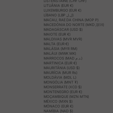
LISTENSTAINE (CHF CHF)
LITUÂNIA (EUR €)
LUXEMBURGO (EUR €)
LÍBANO (LBP ل.ل)
MACAU, RAE DA CHINA (MOP P)
MACEDÓNIA DO NORTE (MKD ДЕН)
MADAGÁSCAR (USD $)
MAIOTE (EUR €)
MALDIVAS (MVR MVR)
MALTA (EUR €)
MALÁSIA (MYR RM)
MALÁUI (MWK MK)
MARROCOS (MAD د.م.)
MARTINICA (EUR €)
MAURITÂNIA (USD $)
MAURÍCIA (MUR ₨)
MOLDÁVIA (MDL L)
MONGÓLIA (MNT ₮)
MONSERRATE (XCD $)
MONTENEGRO (EUR €)
MOÇAMBIQUE (MZN MTN)
MÉXICO (MXN $)
MÓNACO (EUR €)
NAMÍBIA (NAD $)