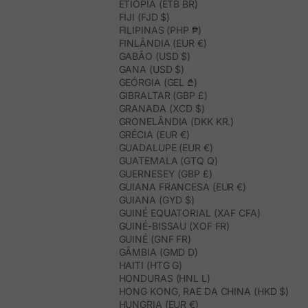
ETIÓPIA (ETB BR)
FIJI (FJD $)
FILIPINAS (PHP ₱)
FINLÂNDIA (EUR €)
GABÃO (USD $)
GANA (USD $)
GEÓRGIA (GEL ₾)
GIBRALTAR (GBP £)
GRANADA (XCD $)
GRONELÂNDIA (DKK KR.)
GRÉCIA (EUR €)
GUADALUPE (EUR €)
GUATEMALA (GTQ Q)
GUERNESEY (GBP £)
GUIANA FRANCESA (EUR €)
GUIANA (GYD $)
GUINÉ EQUATORIAL (XAF CFA)
GUINÉ-BISSAU (XOF FR)
GUINÉ (GNF FR)
GÂMBIA (GMD D)
HAITI (HTG G)
HONDURAS (HNL L)
HONG KONG, RAE DA CHINA (HKD $)
HUNGRIA (EUR €)