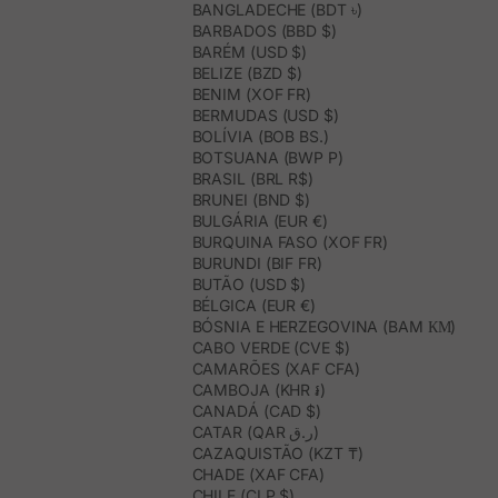
BANGLADECHE (BDT ৳)
BARBADOS (BBD $)
BARÉM (USD $)
BELIZE (BZD $)
BENIM (XOF FR)
BERMUDAS (USD $)
BOLÍVIA (BOB BS.)
BOTSUANA (BWP P)
BRASIL (BRL R$)
BRUNEI (BND $)
BULGÁRIA (EUR €)
BURQUINA FASO (XOF FR)
BURUNDI (BIF FR)
BUTÃO (USD $)
BÉLGICA (EUR €)
BÓSNIA E HERZEGOVINA (BAM КМ)
CABO VERDE (CVE $)
CAMARÕES (XAF CFA)
CAMBOJA (KHR ៛)
CANADÁ (CAD $)
CATAR (QAR ر.ق)
CAZAQUISTÃO (KZT ₸)
CHADE (XAF CFA)
CHILE (CLP $)