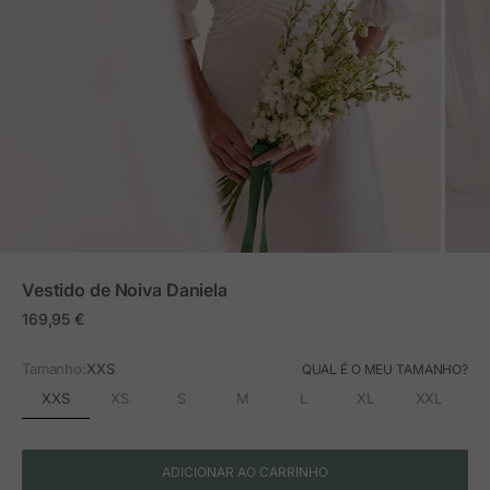
ZOOM
Vestido de Noiva Daniela
Preço em promoção
169,95 €
Tamanho:
XXS
QUAL É O MEU TAMANHO?
XXS
XS
S
M
L
XL
XXL
ADICIONAR AO CARRINHO