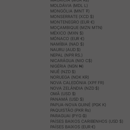
MOLDÁVIA (MDL L)
MONGÓLIA (MNT ₮)
MONSERRATE (XCD $)
MONTENEGRO (EUR €)
MOÇAMBIQUE (MZN MTN)
MÉXICO (MXN $)
MÓNACO (EUR €)
NAMÍBIA (NAD $)
NAURU (AUD $)
NEPAL (NPR RS.)
NICARÁGUA (NIO C$)
NIGÉRIA (NGN ₦)
NIUÊ (NZD $)
NORUEGA (NOK KR)
NOVA CALEDÓNIA (XPF FR)
NOVA ZELÂNDIA (NZD $)
OMÃ (USD $)
PANAMÁ (USD $)
PAPUA-NOVA GUINÉ (PGK K)
PAQUISTÃO (PKR ₨)
PARAGUAI (PYG ₲)
PAÍSES BAIXOS CARIBENHOS (USD $)
PAÍSES BAIXOS (EUR €)