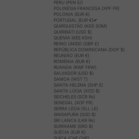
PERU (PEN S/)
POLINÉSIA FRANCESA (XPF FR)
POLÓNIA (EUR €)
PORTUGAL (EUR €)
QUIRGUISTÃO (KGS SOM)
QUIRIBÁTI (USD $)
QUÉNIA (KES KSH)
REINO UNIDO (GBP £)
REPÚBLICA DOMINICANA (DOP $)
REUNIÃO (EUR €)
ROMÉNIA (EUR €)
RUANDA (RWF FRW)
SALVADOR (USD $)
SAMOA (WST T)
SANTA HELENA (SHP £)
SANTA LÚCIA (XCD $)
SEICHELES (SCR ₨)
SENEGAL (XOF FR)
SERRA LEOA (SLL LE)
SINGAPURA (SGD $)
SRI LANCA (LKR ₨)
SURINAME (SRD $)
SUÉCIA (EUR €)
SUÍÇA (CHF CHF)