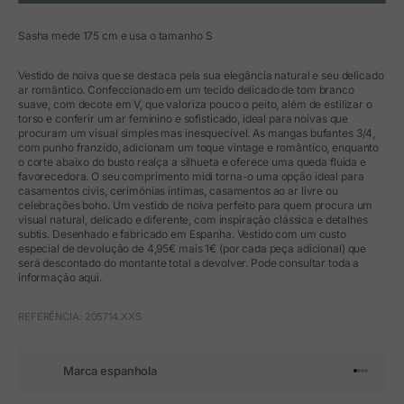
Sasha mede 175 cm e usa o tamanho S
Vestido de noiva que se destaca pela sua elegância natural e seu delicado
ar romântico. Confeccionado em um tecido delicado de tom branco
suave, com decote em V, que valoriza pouco o peito, além de estilizar o
torso e conferir um ar feminino e sofisticado, ideal para noivas que
procuram um visual simples mas inesquecível. As mangas bufantes 3/4,
com punho franzido, adicionam um toque vintage e romântico, enquanto
o corte abaixo do busto realça a silhueta e oferece uma queda fluida e
favorecedora. O seu comprimento midi torna-o uma opção ideal para
casamentos civis, cerimónias íntimas, casamentos ao ar livre ou
celebrações boho. Um vestido de noiva perfeito para quem procura um
visual natural, delicado e diferente, com inspiração clássica e detalhes
subtis. Desenhado e fabricado em Espanha. Vestido com um custo
especial de devolução de 4,95€ mais 1€ (por cada peça adicional) que
será descontado do montante total a devolver. Pode consultar toda a
informação aqui.
REFERÊNCIA: 205714.XXS
Marca espanhola
Ir para o 
Ir para o
Ir para 
Ir para