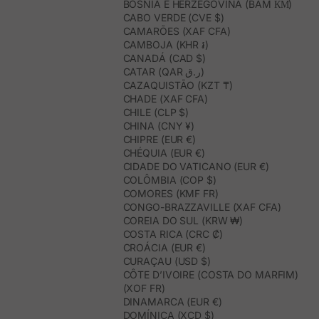
BÓSNIA E HERZEGOVINA (BAM КМ)
CABO VERDE (CVE $)
CAMARÕES (XAF CFA)
CAMBOJA (KHR ៛)
CANADÁ (CAD $)
CATAR (QAR ر.ق)
CAZAQUISTÃO (KZT ₸)
CHADE (XAF CFA)
CHILE (CLP $)
CHINA (CNY ¥)
CHIPRE (EUR €)
CHÉQUIA (EUR €)
CIDADE DO VATICANO (EUR €)
COLÔMBIA (COP $)
COMORES (KMF FR)
CONGO-BRAZZAVILLE (XAF CFA)
COREIA DO SUL (KRW ₩)
COSTA RICA (CRC ₡)
CROÁCIA (EUR €)
CURAÇAU (USD $)
CÔTE D’IVOIRE (COSTA DO MARFIM)
(XOF FR)
DINAMARCA (EUR €)
DOMÍNICA (XCD $)