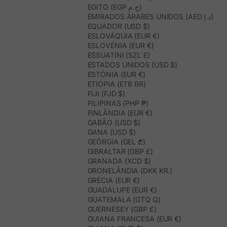
EGITO (EGP ج.م)
EMIRADOS ÁRABES UNIDOS (AED د.إ)
EQUADOR (USD $)
ESLOVÁQUIA (EUR €)
ESLOVÉNIA (EUR €)
ESSUATÍNI (SZL E)
ESTADOS UNIDOS (USD $)
ESTÓNIA (EUR €)
ETIÓPIA (ETB BR)
FIJI (FJD $)
FILIPINAS (PHP ₱)
FINLÂNDIA (EUR €)
GABÃO (USD $)
GANA (USD $)
GEÓRGIA (GEL ₾)
GIBRALTAR (GBP £)
GRANADA (XCD $)
GRONELÂNDIA (DKK KR.)
GRÉCIA (EUR €)
GUADALUPE (EUR €)
GUATEMALA (GTQ Q)
GUERNESEY (GBP £)
GUIANA FRANCESA (EUR €)