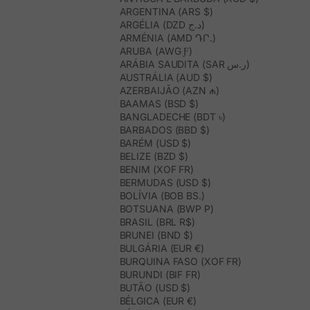
ARGENTINA (ARS $)
ARGÉLIA (DZD د.ج)
ARMÉNIA (AMD ԴՐ.)
ARUBA (AWG Ƒ)
ARÁBIA SAUDITA (SAR ر.س)
AUSTRÁLIA (AUD $)
AZERBAIJÃO (AZN ₼)
BAAMAS (BSD $)
BANGLADECHE (BDT ৳)
BARBADOS (BBD $)
BARÉM (USD $)
BELIZE (BZD $)
BENIM (XOF FR)
BERMUDAS (USD $)
BOLÍVIA (BOB BS.)
BOTSUANA (BWP P)
BRASIL (BRL R$)
BRUNEI (BND $)
BULGÁRIA (EUR €)
BURQUINA FASO (XOF FR)
BURUNDI (BIF FR)
BUTÃO (USD $)
BÉLGICA (EUR €)