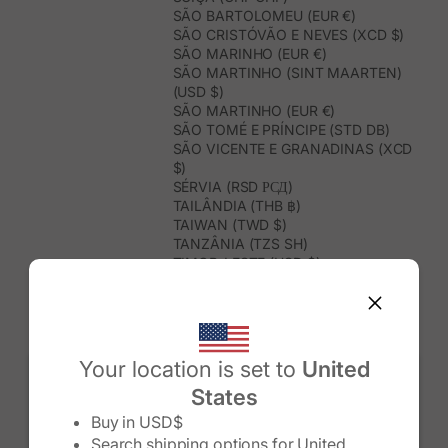
SÃO BARTOLOMEU (EUR €)
SÃO CRISTÓVÃO E NEVES (XCD $)
SÃO MARINHO (EUR €)
SÃO MARTINHO (SINT MAARTEN)
(USD $)
SÃO MARTINHO (EUR €)
SÃO TOMÉ E PRÍNCIPE (STD DB)
SÃO VICENTE E GRANADINAS (XCD
$)
SÉRVIA (RSD РСД)
TAILÂNDIA (THB ฿)
TAIWAN (TWD $)
TANZÂNIA (TZS SH)
TIMOR-LESTE (USD $)
TOGO (XOF FR)
TONGA (TOP T$)
TRINDADE E TOBAGO (TTD $)
TUNÍSIA (USD $)
TURQUEMENISTÃO (USD $)
Your location is set to
United
TURQUIA (TRY ₺)
States
TUVALU (AUD $)
Change country/region
UGANDA (UGX USH)
Buy in
USD$
URUGUAI (UYU $U)
Search shipping options for
United