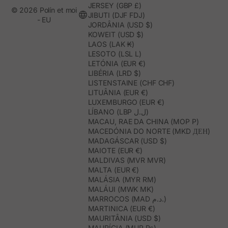
JERSEY (GBP £)
© 2026 Polín et moi
JIBUTI (DJF FDJ)
- EU
JORDÂNIA (USD $)
KOWEIT (USD $)
LAOS (LAK ₭)
LESOTO (LSL L)
LETÓNIA (EUR €)
LIBÉRIA (LRD $)
LISTENSTAINE (CHF CHF)
LITUÂNIA (EUR €)
LUXEMBURGO (EUR €)
LÍBANO (LBP ل.ل)
MACAU, RAE DA CHINA (MOP P)
MACEDÓNIA DO NORTE (MKD ДЕН)
MADAGÁSCAR (USD $)
MAIOTE (EUR €)
MALDIVAS (MVR MVR)
MALTA (EUR €)
MALÁSIA (MYR RM)
MALÁUI (MWK MK)
MARROCOS (MAD د.م.)
MARTINICA (EUR €)
MAURITÂNIA (USD $)
MAURÍCIA (MUR ₨)