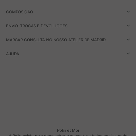
COMPOSIÇÃO
ENVIO, TROCAS E DEVOLUÇÕES
MARCAR CONSULTA NO NOSSO ATELIER DE MADRID
AJUDA
Polín et Moi
A Polin existe para demonstrar que vestir-se todos os dias pode