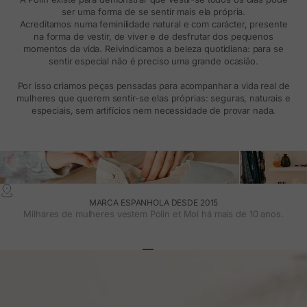
ser uma forma de se sentir mais ela própria.
Acreditamos numa feminilidade natural e com carácter, presente
na forma de vestir, de viver e de desfrutar dos pequenos
momentos da vida. Reivindicamos a beleza quotidiana: para se
sentir especial não é preciso uma grande ocasião.
Por isso criamos peças pensadas para acompanhar a vida real de
mulheres que querem sentir-se elas próprias: seguras, naturais e
especiais, sem artifícios nem necessidade de provar nada.
MARCA ESPANHOLA DESDE 2015
Milhares de mulheres vestem Polin et Moi há mais de 10 anos.
Ir para o artigo 1
Ir para o artigo 2
Ir para o artigo 3