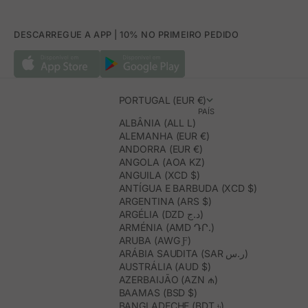
DESCARREGUE A APP | 10% NO PRIMEIRO PEDIDO
PORTUGAL (EUR €)
PAÍS
ALBÂNIA (ALL L)
ALEMANHA (EUR €)
ANDORRA (EUR €)
ANGOLA (AOA KZ)
ANGUILA (XCD $)
ANTÍGUA E BARBUDA (XCD $)
ARGENTINA (ARS $)
ARGÉLIA (DZD د.ج)
ARMÉNIA (AMD ԴՐ.)
ARUBA (AWG Ƒ)
ARÁBIA SAUDITA (SAR ر.س)
AUSTRÁLIA (AUD $)
AZERBAIJÃO (AZN ₼)
BAAMAS (BSD $)
BANGLADECHE (BDT ৳)