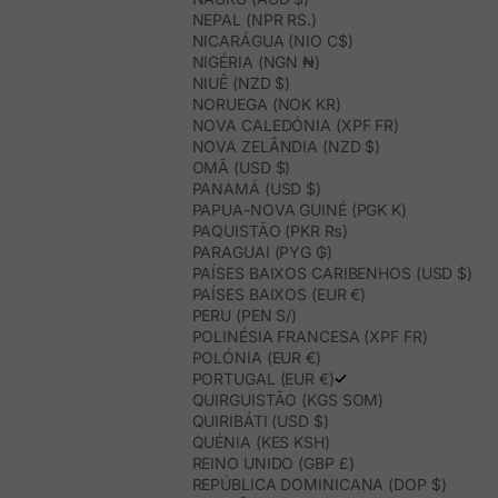
NEPAL (NPR RS.)
NICARÁGUA (NIO C$)
NIGÉRIA (NGN ₦)
NIUÊ (NZD $)
NORUEGA (NOK KR)
NOVA CALEDÓNIA (XPF FR)
NOVA ZELÂNDIA (NZD $)
OMÃ (USD $)
PANAMÁ (USD $)
PAPUA-NOVA GUINÉ (PGK K)
PAQUISTÃO (PKR ₨)
PARAGUAI (PYG ₲)
PAÍSES BAIXOS CARIBENHOS (USD $)
PAÍSES BAIXOS (EUR €)
PERU (PEN S/)
POLINÉSIA FRANCESA (XPF FR)
POLÓNIA (EUR €)
PORTUGAL (EUR €)
QUIRGUISTÃO (KGS SOM)
QUIRIBÁTI (USD $)
QUÉNIA (KES KSH)
REINO UNIDO (GBP £)
REPÚBLICA DOMINICANA (DOP $)