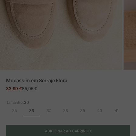
ZOOM
Mocassim em Serraje Flora
Preço em promoção
Preço normal
33,99 €
85,95 €
Tamanho:
36
36
35
37
38
39
40
41
ADICIONAR AO CARRINHO