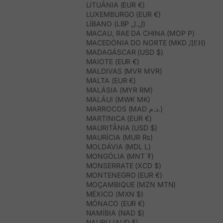
LITUÂNIA (EUR €)
LUXEMBURGO (EUR €)
LÍBANO (LBP ل.ل)
MACAU, RAE DA CHINA (MOP P)
MACEDÓNIA DO NORTE (MKD ДЕН)
MADAGÁSCAR (USD $)
MAIOTE (EUR €)
MALDIVAS (MVR MVR)
MALTA (EUR €)
MALÁSIA (MYR RM)
MALÁUI (MWK MK)
MARROCOS (MAD د.م.)
MARTINICA (EUR €)
MAURITÂNIA (USD $)
MAURÍCIA (MUR ₨)
MOLDÁVIA (MDL L)
MONGÓLIA (MNT ₮)
MONSERRATE (XCD $)
MONTENEGRO (EUR €)
MOÇAMBIQUE (MZN MTN)
MÉXICO (MXN $)
MÓNACO (EUR €)
NAMÍBIA (NAD $)
NAURU (AUD $)