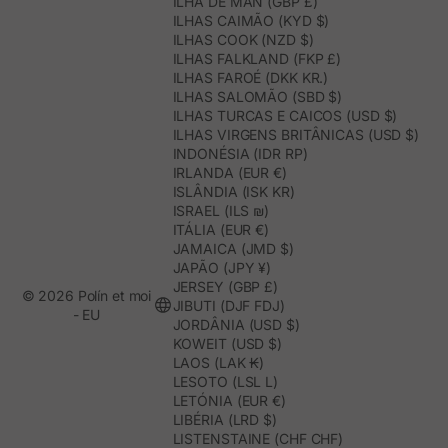
ILHA DE MAN (GBP £)
ILHAS CAIMÃO (KYD $)
ILHAS COOK (NZD $)
ILHAS FALKLAND (FKP £)
ILHAS FAROÉ (DKK KR.)
ILHAS SALOMÃO (SBD $)
ILHAS TURCAS E CAICOS (USD $)
ILHAS VIRGENS BRITÂNICAS (USD $)
INDONÉSIA (IDR RP)
IRLANDA (EUR €)
ISLÂNDIA (ISK KR)
ISRAEL (ILS ₪)
ITÁLIA (EUR €)
JAMAICA (JMD $)
JAPÃO (JPY ¥)
JERSEY (GBP £)
© 2026 Polín et moi
JIBUTI (DJF FDJ)
- EU
JORDÂNIA (USD $)
KOWEIT (USD $)
LAOS (LAK ₭)
LESOTO (LSL L)
LETÓNIA (EUR €)
LIBÉRIA (LRD $)
LISTENSTAINE (CHF CHF)