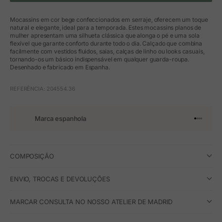
Mocassins em cor bege confeccionados em serraje, oferecem um toque
natural e elegante, ideal para a temporada. Estes mocassins planos de
mulher apresentam uma silhueta clássica que alonga o pé e uma sola
flexível que garante conforto durante todo o dia. Calçado que combina
facilmente com vestidos fluidos, saias, calças de linho ou looks casuais,
tornando-os um básico indispensável em qualquer guarda-roupa.
Desenhado e fabricado em Espanha.
REFERÊNCIA: 204554.36
Marca espanhola
Ir para o 
Ir para o
Ir para 
Ir para
COMPOSIÇÃO
ENVIO, TROCAS E DEVOLUÇÕES
MARCAR CONSULTA NO NOSSO ATELIER DE MADRID