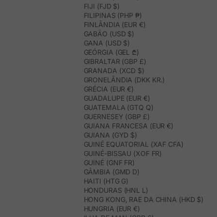
FIJI (FJD $)
FILIPINAS (PHP ₱)
FINLÂNDIA (EUR €)
GABÃO (USD $)
GANA (USD $)
GEÓRGIA (GEL ₾)
GIBRALTAR (GBP £)
GRANADA (XCD $)
GRONELÂNDIA (DKK KR.)
GRÉCIA (EUR €)
GUADALUPE (EUR €)
GUATEMALA (GTQ Q)
GUERNESEY (GBP £)
GUIANA FRANCESA (EUR €)
GUIANA (GYD $)
GUINÉ EQUATORIAL (XAF CFA)
GUINÉ-BISSAU (XOF FR)
GUINÉ (GNF FR)
GÂMBIA (GMD D)
HAITI (HTG G)
HONDURAS (HNL L)
HONG KONG, RAE DA CHINA (HKD $)
HUNGRIA (EUR €)