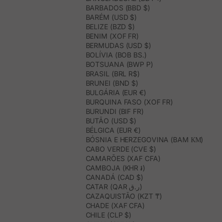
BARBADOS (BBD $)
BARÉM (USD $)
BELIZE (BZD $)
BENIM (XOF FR)
BERMUDAS (USD $)
BOLÍVIA (BOB BS.)
BOTSUANA (BWP P)
BRASIL (BRL R$)
BRUNEI (BND $)
BULGÁRIA (EUR €)
BURQUINA FASO (XOF FR)
BURUNDI (BIF FR)
BUTÃO (USD $)
BÉLGICA (EUR €)
BÓSNIA E HERZEGOVINA (BAM КМ)
CABO VERDE (CVE $)
CAMARÕES (XAF CFA)
CAMBOJA (KHR ៛)
CANADÁ (CAD $)
CATAR (QAR ر.ق)
CAZAQUISTÃO (KZT ₸)
CHADE (XAF CFA)
CHILE (CLP $)