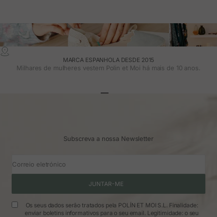
MARCA ESPANHOLA DESDE 2015
Milhares de mulheres vestem Polin et Moi há mais de 10 anos.
Ir para o artigo 1
Ir para o artigo 2
Ir para o artigo 3
Subscreva a nossa Newsletter
Correio eletrónico
JUNTAR-ME
Os seus dados serão tratados pela POLÍN ET MOI S.L. Finalidade:
enviar boletins informativos para o seu email. Legitimidade: o seu