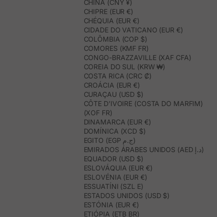
CHINA (CNY ¥)
CHIPRE (EUR €)
CHÉQUIA (EUR €)
CIDADE DO VATICANO (EUR €)
COLÔMBIA (COP $)
COMORES (KMF FR)
CONGO-BRAZZAVILLE (XAF CFA)
COREIA DO SUL (KRW ₩)
COSTA RICA (CRC ₡)
CROÁCIA (EUR €)
CURAÇAU (USD $)
CÔTE D’IVOIRE (COSTA DO MARFIM)
(XOF FR)
DINAMARCA (EUR €)
DOMÍNICA (XCD $)
EGITO (EGP ج.م)
EMIRADOS ÁRABES UNIDOS (AED د.إ)
EQUADOR (USD $)
ESLOVÁQUIA (EUR €)
ESLOVÉNIA (EUR €)
ESSUATÍNI (SZL E)
ESTADOS UNIDOS (USD $)
ESTÓNIA (EUR €)
ETIÓPIA (ETB BR)