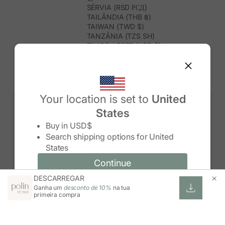
SÉRVIA (RSD РСД)
TAILÂNDIA (THB ฿)
TAIWAN (TWD $)
TANZÂNIA (TZS SH)
TIMOR-LESTE (USD $)
TOGO (XOF FR)
TONGA (TOP T$)
TRINDADE E TOBAGO (TTD $)
TUNÍSIA (USD $)
TURQUEMENISTÃO (USD $)
Your location is set to
United
TURQUIA (TRY ₺)
States
TUVALU (AUD $)
Change country/region
UGANDA (UGX USH)
Buy in
USD$
URUGUAI (UYU $U)
Search shipping options for
United
USBEQUISTÃO (UZS SO'M)
States
VANUATU (VUV VT)
VENEZUELA (USD $)
Continue
Continue
VIETNAME (VND ₫)
DESCARREGAR
Change country/region and language
Cancel
WALLIS E FUTUNA (XPF FR)
Ganha um
desconto de 10%
na tua
ZIMBABUÉ (USD $)
primeira compra
ZÂMBIA (ZMW K)
ÁFRICA DO SUL (ZAR R)
ÁUSTRIA (EUR €)