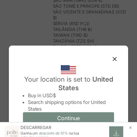
SÃO MARTINHO (EUR €)
SÃO TOMÉ E PRÍNCIPE (STD DB)
SÃO VICENTE E GRANADINAS (XCD
$)
SÉRVIA (RSD РСД)
TAILÂNDIA (THB ฿)
TAIWAN (TWD $)
TANZÂNIA (TZS SH)
TIMOR-LESTE (USD $)
TOGO (XOF FR)
TONGA (TOP T$)
TRINDADE E TOBAGO (TTD $)
TUNÍSIA (USD $)
TURQUEMENISTÃO (USD $)
Your location is set to
United
TURQUIA (TRY ₺)
States
TUVALU (AUD $)
Change country/region
UGANDA (UGX USH)
Buy in
USD$
URUGUAI (UYU $U)
Search shipping options for
United
USBEQUISTÃO (UZS SO'M)
States
VANUATU (VUV VT)
VENEZUELA (USD $)
Continue
Continue
VIETNAME (VND ₫)
DESCARREGAR
Change country/region and language
Cancel
WALLIS E FUTUNA (XPF FR)
Ganha um
desconto de 10%
na tua
ZIMBABUÉ (USD $)