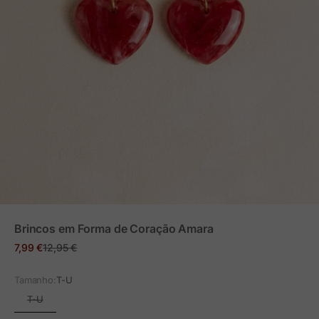
ZOOM
Brincos em Forma de Coração Amara
Preço em promoção
Preço normal
7,99 €
12,95 €
Tamanho:
T-U
T-U