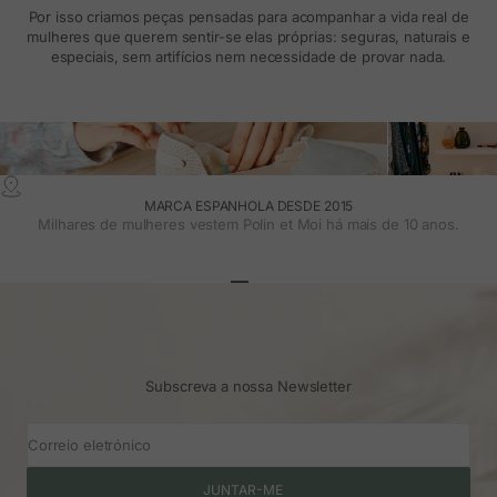
Por isso criamos peças pensadas para acompanhar a vida real de
mulheres que querem sentir-se elas próprias: seguras, naturais e
especiais, sem artifícios nem necessidade de provar nada.
MARCA ESPANHOLA DESDE 2015
Milhares de mulheres vestem Polin et Moi há mais de 10 anos.
Ir para o artigo 1
Ir para o artigo 2
Ir para o artigo 3
Subscreva a nossa Newsletter
Correio eletrónico
JUNTAR-ME