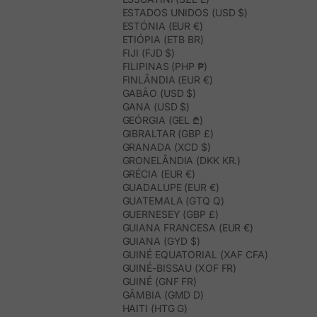
ESTADOS UNIDOS (USD $)
ESTÓNIA (EUR €)
ETIÓPIA (ETB BR)
FIJI (FJD $)
FILIPINAS (PHP ₱)
FINLÂNDIA (EUR €)
GABÃO (USD $)
GANA (USD $)
GEÓRGIA (GEL ₾)
GIBRALTAR (GBP £)
GRANADA (XCD $)
GRONELÂNDIA (DKK KR.)
GRÉCIA (EUR €)
GUADALUPE (EUR €)
GUATEMALA (GTQ Q)
GUERNESEY (GBP £)
GUIANA FRANCESA (EUR €)
GUIANA (GYD $)
GUINÉ EQUATORIAL (XAF CFA)
GUINÉ-BISSAU (XOF FR)
GUINÉ (GNF FR)
GÂMBIA (GMD D)
HAITI (HTG G)