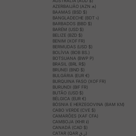
AUSTRÁLIA (AUD $)
AZERBAIJÃO (AZN ₼)
BAAMAS (BSD $)
BANGLADECHE (BDT ৳)
BARBADOS (BBD $)
BARÉM (USD $)
BELIZE (BZD $)
BENIM (XOF FR)
BERMUDAS (USD $)
BOLÍVIA (BOB BS.)
BOTSUANA (BWP P)
BRASIL (BRL R$)
BRUNEI (BND $)
BULGÁRIA (EUR €)
BURQUINA FASO (XOF FR)
BURUNDI (BIF FR)
BUTÃO (USD $)
BÉLGICA (EUR €)
BÓSNIA E HERZEGOVINA (BAM КМ)
CABO VERDE (CVE $)
CAMARÕES (XAF CFA)
CAMBOJA (KHR ៛)
CANADÁ (CAD $)
CATAR (QAR ر.ق)