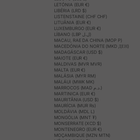
LETÓNIA (EUR €)
LIBÉRIA (LRD $)
LISTENSTAINE (CHF CHF)
LITUÂNIA (EUR €)
LUXEMBURGO (EUR €)
LÍBANO (LBP ل.ل)
MACAU, RAE DA CHINA (MOP P)
MACEDÓNIA DO NORTE (MKD ДЕН)
MADAGÁSCAR (USD $)
MAIOTE (EUR €)
MALDIVAS (MVR MVR)
MALTA (EUR €)
MALÁSIA (MYR RM)
MALÁUI (MWK MK)
MARROCOS (MAD د.م.)
MARTINICA (EUR €)
MAURITÂNIA (USD $)
MAURÍCIA (MUR ₨)
MOLDÁVIA (MDL L)
MONGÓLIA (MNT ₮)
MONSERRATE (XCD $)
MONTENEGRO (EUR €)
MOÇAMBIQUE (MZN MTN)