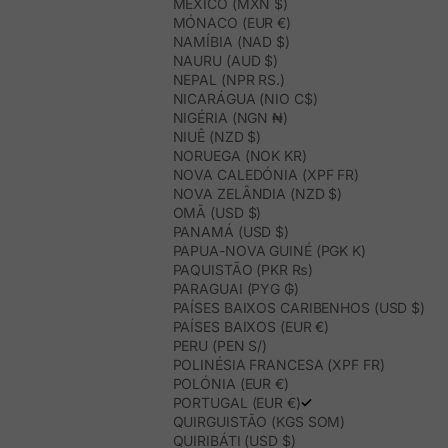
MÉXICO (MXN $)
MÓNACO (EUR €)
NAMÍBIA (NAD $)
NAURU (AUD $)
NEPAL (NPR RS.)
NICARÁGUA (NIO C$)
NIGÉRIA (NGN ₦)
NIUÊ (NZD $)
NORUEGA (NOK KR)
NOVA CALEDÓNIA (XPF FR)
NOVA ZELÂNDIA (NZD $)
OMÃ (USD $)
PANAMÁ (USD $)
PAPUA-NOVA GUINÉ (PGK K)
PAQUISTÃO (PKR ₨)
PARAGUAI (PYG ₲)
PAÍSES BAIXOS CARIBENHOS (USD $)
PAÍSES BAIXOS (EUR €)
PERU (PEN S/)
POLINÉSIA FRANCESA (XPF FR)
POLÓNIA (EUR €)
PORTUGAL (EUR €)
QUIRGUISTÃO (KGS SOM)
QUIRIBÁTI (USD $)