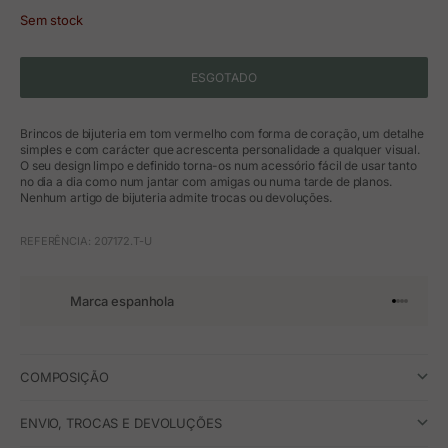
Sem stock
ESGOTADO
Brincos de bijuteria em tom vermelho com forma de coração, um detalhe
simples e com carácter que acrescenta personalidade a qualquer visual.
O seu design limpo e definido torna-os num acessório fácil de usar tanto
no dia a dia como num jantar com amigas ou numa tarde de planos.
Nenhum artigo de bijuteria admite trocas ou devoluções.
REFERÊNCIA: 207172.T-U
Marca espanhola
Ir para o 
Ir para o
Ir para 
Ir para
COMPOSIÇÃO
ENVIO, TROCAS E DEVOLUÇÕES