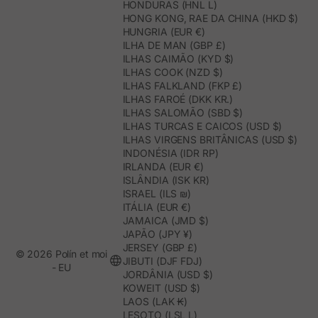
HONDURAS (HNL L)
HONG KONG, RAE DA CHINA (HKD $)
HUNGRIA (EUR €)
ILHA DE MAN (GBP £)
ILHAS CAIMÃO (KYD $)
ILHAS COOK (NZD $)
ILHAS FALKLAND (FKP £)
ILHAS FAROÉ (DKK KR.)
ILHAS SALOMÃO (SBD $)
ILHAS TURCAS E CAICOS (USD $)
ILHAS VIRGENS BRITÂNICAS (USD $)
INDONÉSIA (IDR RP)
IRLANDA (EUR €)
ISLÂNDIA (ISK KR)
ISRAEL (ILS ₪)
ITÁLIA (EUR €)
JAMAICA (JMD $)
JAPÃO (JPY ¥)
JERSEY (GBP £)
© 2026 Polín et moi
JIBUTI (DJF FDJ)
- EU
JORDÂNIA (USD $)
KOWEIT (USD $)
LAOS (LAK ₭)
LESOTO (LSL L)