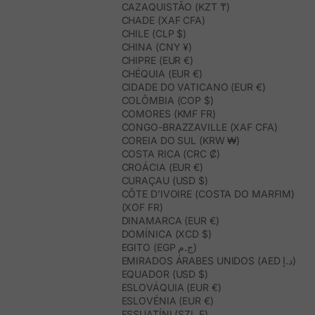
CAZAQUISTÃO (KZT ₸)
CHADE (XAF CFA)
CHILE (CLP $)
CHINA (CNY ¥)
CHIPRE (EUR €)
CHÉQUIA (EUR €)
CIDADE DO VATICANO (EUR €)
COLÔMBIA (COP $)
COMORES (KMF FR)
CONGO-BRAZZAVILLE (XAF CFA)
COREIA DO SUL (KRW ₩)
COSTA RICA (CRC ₡)
CROÁCIA (EUR €)
CURAÇAU (USD $)
CÔTE D’IVOIRE (COSTA DO MARFIM)
(XOF FR)
DINAMARCA (EUR €)
DOMÍNICA (XCD $)
EGITO (EGP ج.م)
EMIRADOS ÁRABES UNIDOS (AED د.إ)
EQUADOR (USD $)
ESLOVÁQUIA (EUR €)
ESLOVÉNIA (EUR €)
ESSUATÍNI (SZL E)