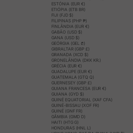
ESTÓNIA (EUR €)
ETIÓPIA (ETB BR)
FIJI (FJD $)
FILIPINAS (PHP ₱)
FINLÂNDIA (EUR €)
GABÃO (USD $)
GANA (USD $)
GEÓRGIA (GEL ₾)
GIBRALTAR (GBP £)
GRANADA (XCD $)
GRONELÂNDIA (DKK KR.)
GRÉCIA (EUR €)
GUADALUPE (EUR €)
GUATEMALA (GTQ Q)
GUERNESEY (GBP £)
GUIANA FRANCESA (EUR €)
GUIANA (GYD $)
GUINÉ EQUATORIAL (XAF CFA)
GUINÉ-BISSAU (XOF FR)
GUINÉ (GNF FR)
GÂMBIA (GMD D)
HAITI (HTG G)
HONDURAS (HNL L)