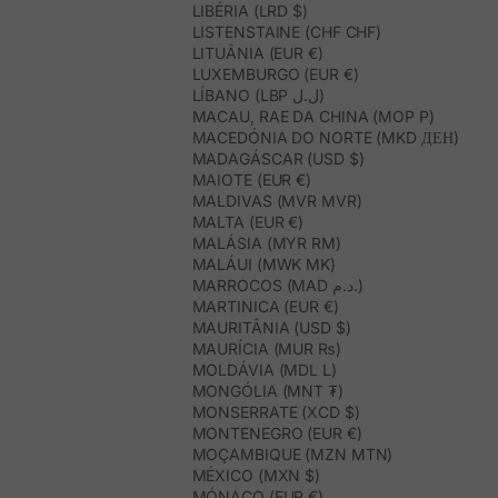
LIBÉRIA (LRD $)
LISTENSTAINE (CHF CHF)
LITUÂNIA (EUR €)
LUXEMBURGO (EUR €)
LÍBANO (LBP ل.ل)
MACAU, RAE DA CHINA (MOP P)
MACEDÓNIA DO NORTE (MKD ДЕН)
MADAGÁSCAR (USD $)
MAIOTE (EUR €)
MALDIVAS (MVR MVR)
MALTA (EUR €)
MALÁSIA (MYR RM)
MALÁUI (MWK MK)
MARROCOS (MAD د.م.)
MARTINICA (EUR €)
MAURITÂNIA (USD $)
MAURÍCIA (MUR ₨)
MOLDÁVIA (MDL L)
MONGÓLIA (MNT ₮)
MONSERRATE (XCD $)
MONTENEGRO (EUR €)
MOÇAMBIQUE (MZN MTN)
MÉXICO (MXN $)
MÓNACO (EUR €)