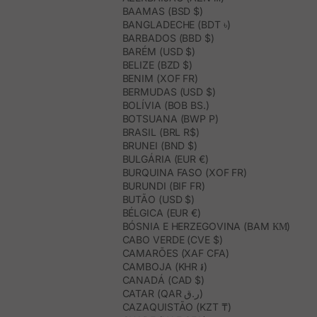
BAAMAS (BSD $)
BANGLADECHE (BDT ৳)
BARBADOS (BBD $)
BARÉM (USD $)
BELIZE (BZD $)
BENIM (XOF FR)
BERMUDAS (USD $)
BOLÍVIA (BOB BS.)
BOTSUANA (BWP P)
BRASIL (BRL R$)
BRUNEI (BND $)
BULGÁRIA (EUR €)
BURQUINA FASO (XOF FR)
BURUNDI (BIF FR)
BUTÃO (USD $)
BÉLGICA (EUR €)
BÓSNIA E HERZEGOVINA (BAM КМ)
CABO VERDE (CVE $)
CAMARÕES (XAF CFA)
CAMBOJA (KHR ៛)
CANADÁ (CAD $)
CATAR (QAR ر.ق)
CAZAQUISTÃO (KZT ₸)