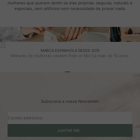
mulheres que querem sentir-se elas próprias: seguras, naturais e
especiais, sem artifícios nem necessidade de provar nada.
MARCA ESPANHOLA DESDE 2015
Milhares de mulheres vestem Polin et Moi há mais de 10 anos.
Ir para o artigo 1
Ir para o artigo 2
Ir para o artigo 3
Subscreva a nossa Newsletter
Correio eletrónico
JUNTAR-ME