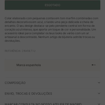
ESGOTADO
Colar elaborado com pequenas contas em tom marfim combinadas com
detalhes decorativos em azul, criando uma peça delicada e cheia de
encanto. O seu design destaca-se pelo pendente central em forma de
coração azul intenso, que aporta um toque de cor e personalidade. Um
acessório ideal para completar os teus looks de verão com um ar
artesanal e descontraído. Nenhum artigo de bijuteria admite trocas ou
devoluções.
REFERÊNCIA: 210414.T-U
Marca espanhola
Ir para o 
Ir para o
Ir para 
Ir para
COMPOSIÇÃO
ENVIO, TROCAS E DEVOLUÇÕES
MARCAR CONSULTA NO NOSSO ATELIER DE MADRID