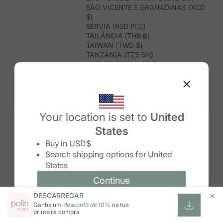
SÃO VICENTE E GRANADINAS (XCD
$)
SÉRVIA (RSD РСД)
TAILÂNDIA (THB ฿)
TAIWAN (TWD $)
TANZÂNIA (TZS SH)
TIMOR-LESTE (USD $)
TOGO (XOF FR)
TONGA (TOP T$)
TRINDADE E TOBAGO (TTD $)
TUNÍSIA (USD $)
TURQUEMENISTÃO (USD $)
Your location is set to
United
TURQUIA (TRY ₺)
States
TUVALU (AUD $)
Change country/region
UGANDA (UGX USH)
Buy in
USD$
URUGUAI (UYU $U)
Search shipping options for
United
USBEQUISTÃO (UZS SO'M)
States
VANUATU (VUV VT)
VENEZUELA (USD $)
Continue
Continue
VIETNAME (VND ₫)
DESCARREGAR
Change country/region and language
Cancel
WALLIS E FUTUNA (XPF FR)
Ganha um
desconto de 10%
na tua
ZIMBABUÉ (USD $)
primeira compra
ZÂMBIA (ZMW K)