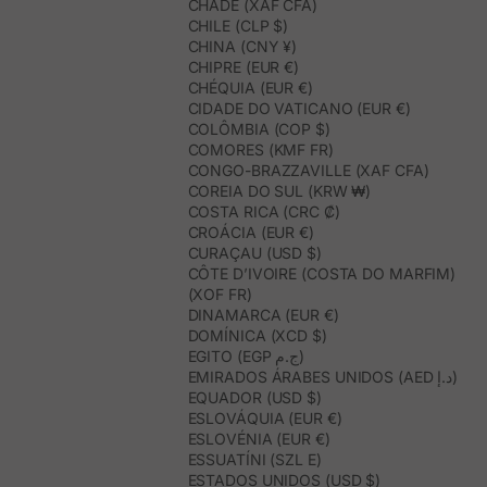
CHADE (XAF CFA)
CHILE (CLP $)
CHINA (CNY ¥)
CHIPRE (EUR €)
CHÉQUIA (EUR €)
CIDADE DO VATICANO (EUR €)
COLÔMBIA (COP $)
COMORES (KMF FR)
CONGO-BRAZZAVILLE (XAF CFA)
COREIA DO SUL (KRW ₩)
COSTA RICA (CRC ₡)
CROÁCIA (EUR €)
CURAÇAU (USD $)
CÔTE D’IVOIRE (COSTA DO MARFIM)
(XOF FR)
DINAMARCA (EUR €)
DOMÍNICA (XCD $)
EGITO (EGP ج.م)
EMIRADOS ÁRABES UNIDOS (AED د.إ)
EQUADOR (USD $)
ESLOVÁQUIA (EUR €)
ESLOVÉNIA (EUR €)
ESSUATÍNI (SZL E)
ESTADOS UNIDOS (USD $)