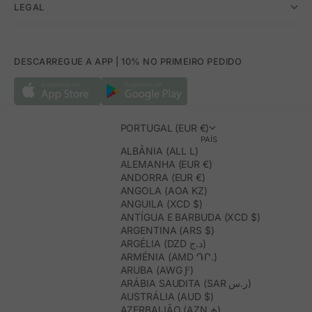
LEGAL
DESCARREGUE A APP | 10% NO PRIMEIRO PEDIDO
PORTUGAL (EUR €)
PAÍS
ALBÂNIA (ALL L)
ALEMANHA (EUR €)
ANDORRA (EUR €)
ANGOLA (AOA KZ)
ANGUILA (XCD $)
ANTÍGUA E BARBUDA (XCD $)
ARGENTINA (ARS $)
ARGÉLIA (DZD د.ج)
ARMÉNIA (AMD ԴՐ.)
ARUBA (AWG Ƒ)
ARÁBIA SAUDITA (SAR ر.س)
AUSTRÁLIA (AUD $)
AZERBAIJÃO (AZN ₼)