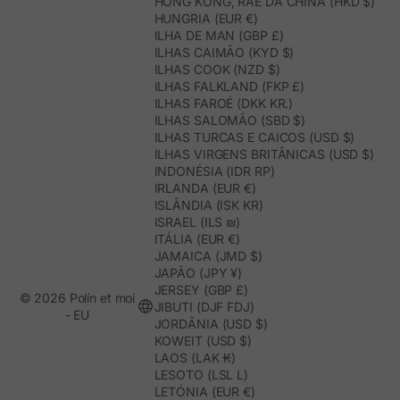
HONG KONG, RAE DA CHINA (HKD $)
HUNGRIA (EUR €)
ILHA DE MAN (GBP £)
ILHAS CAIMÃO (KYD $)
ILHAS COOK (NZD $)
ILHAS FALKLAND (FKP £)
ILHAS FAROÉ (DKK KR.)
ILHAS SALOMÃO (SBD $)
ILHAS TURCAS E CAICOS (USD $)
ILHAS VIRGENS BRITÂNICAS (USD $)
INDONÉSIA (IDR RP)
IRLANDA (EUR €)
ISLÂNDIA (ISK KR)
ISRAEL (ILS ₪)
ITÁLIA (EUR €)
JAMAICA (JMD $)
JAPÃO (JPY ¥)
JERSEY (GBP £)
© 2026 Polín et moi
JIBUTI (DJF FDJ)
- EU
JORDÂNIA (USD $)
KOWEIT (USD $)
LAOS (LAK ₭)
LESOTO (LSL L)
LETÓNIA (EUR €)