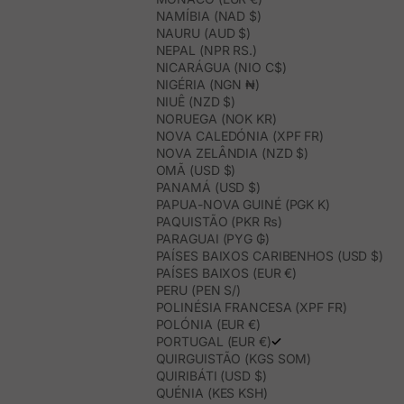
NAMÍBIA (NAD $)
NAURU (AUD $)
NEPAL (NPR RS.)
NICARÁGUA (NIO C$)
NIGÉRIA (NGN ₦)
NIUÊ (NZD $)
NORUEGA (NOK KR)
NOVA CALEDÓNIA (XPF FR)
NOVA ZELÂNDIA (NZD $)
OMÃ (USD $)
PANAMÁ (USD $)
PAPUA-NOVA GUINÉ (PGK K)
PAQUISTÃO (PKR ₨)
PARAGUAI (PYG ₲)
PAÍSES BAIXOS CARIBENHOS (USD $)
PAÍSES BAIXOS (EUR €)
PERU (PEN S/)
POLINÉSIA FRANCESA (XPF FR)
POLÓNIA (EUR €)
PORTUGAL (EUR €)
QUIRGUISTÃO (KGS SOM)
QUIRIBÁTI (USD $)
QUÉNIA (KES KSH)