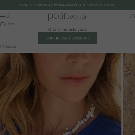
Ir para o conteúdo
MODA DE CERIMÓNIA E DO DIA A DIA PARA TODOS OS MOMENTOS
Polín et moi - EU
Buscar
Ca
Menu
Cesta
O carrinho está vazio
CONTINUAR A COMPRAR
Buscar…
Ir para o artigo 1
Ir para o artigo 2