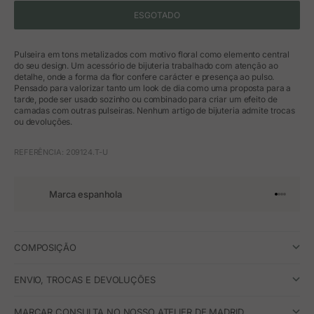
ESGOTADO
Pulseira em tons metalizados com motivo floral como elemento central
do seu design. Um acessório de bijuteria trabalhado com atenção ao
detalhe, onde a forma da flor confere carácter e presença ao pulso.
Pensado para valorizar tanto um look de dia como uma proposta para a
tarde, pode ser usado sozinho ou combinado para criar um efeito de
camadas com outras pulseiras. Nenhum artigo de bijuteria admite trocas
ou devoluções.
REFERÊNCIA: 209124.T-U
Marca espanhola
Ir para o 
Ir para o
Ir para 
Ir para
COMPOSIÇÃO
ENVIO, TROCAS E DEVOLUÇÕES
MARCAR CONSULTA NO NOSSO ATELIER DE MADRID