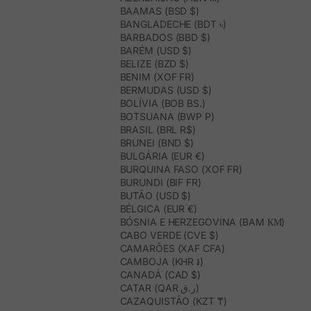
BAAMAS (BSD $)
BANGLADECHE (BDT ৳)
BARBADOS (BBD $)
BARÉM (USD $)
BELIZE (BZD $)
BENIM (XOF FR)
BERMUDAS (USD $)
BOLÍVIA (BOB BS.)
BOTSUANA (BWP P)
BRASIL (BRL R$)
BRUNEI (BND $)
BULGÁRIA (EUR €)
BURQUINA FASO (XOF FR)
BURUNDI (BIF FR)
BUTÃO (USD $)
BÉLGICA (EUR €)
BÓSNIA E HERZEGOVINA (BAM КМ)
CABO VERDE (CVE $)
CAMARÕES (XAF CFA)
CAMBOJA (KHR ៛)
CANADÁ (CAD $)
CATAR (QAR ر.ق)
CAZAQUISTÃO (KZT ₸)