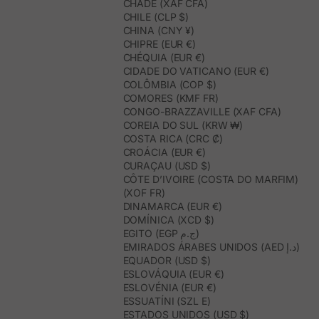
CHADE (XAF CFA)
CHILE (CLP $)
CHINA (CNY ¥)
CHIPRE (EUR €)
CHÉQUIA (EUR €)
CIDADE DO VATICANO (EUR €)
COLÔMBIA (COP $)
COMORES (KMF FR)
CONGO-BRAZZAVILLE (XAF CFA)
COREIA DO SUL (KRW ₩)
COSTA RICA (CRC ₡)
CROÁCIA (EUR €)
CURAÇAU (USD $)
CÔTE D’IVOIRE (COSTA DO MARFIM)
(XOF FR)
DINAMARCA (EUR €)
DOMÍNICA (XCD $)
EGITO (EGP ج.م)
EMIRADOS ÁRABES UNIDOS (AED د.إ)
EQUADOR (USD $)
ESLOVÁQUIA (EUR €)
ESLOVÉNIA (EUR €)
ESSUATÍNI (SZL E)
ESTADOS UNIDOS (USD $)