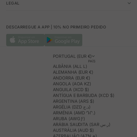
LEGAL
DESCARREGUE A APP | 10% NO PRIMEIRO PEDIDO
PORTUGAL (EUR €)
PAÍS
ALBÂNIA (ALL L)
ALEMANHA (EUR €)
ANDORRA (EUR €)
ANGOLA (AOA KZ)
ANGUILA (XCD $)
ANTÍGUA E BARBUDA (XCD $)
ARGENTINA (ARS $)
ARGÉLIA (DZD د.ج)
ARMÉNIA (AMD ԴՐ.)
ARUBA (AWG Ƒ)
ARÁBIA SAUDITA (SAR ر.س)
AUSTRÁLIA (AUD $)
AZERBAIJÃO (AZN ₼)