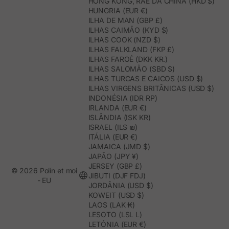
HONG KONG, RAE DA CHINA (HKD $)
HUNGRIA (EUR €)
ILHA DE MAN (GBP £)
ILHAS CAIMÃO (KYD $)
ILHAS COOK (NZD $)
ILHAS FALKLAND (FKP £)
ILHAS FAROÉ (DKK KR.)
ILHAS SALOMÃO (SBD $)
ILHAS TURCAS E CAICOS (USD $)
ILHAS VIRGENS BRITÂNICAS (USD $)
INDONÉSIA (IDR RP)
IRLANDA (EUR €)
ISLÂNDIA (ISK KR)
ISRAEL (ILS ₪)
ITÁLIA (EUR €)
JAMAICA (JMD $)
JAPÃO (JPY ¥)
JERSEY (GBP £)
© 2026 Polín et moi
JIBUTI (DJF FDJ)
- EU
JORDÂNIA (USD $)
KOWEIT (USD $)
LAOS (LAK ₭)
LESOTO (LSL L)
LETÓNIA (EUR €)