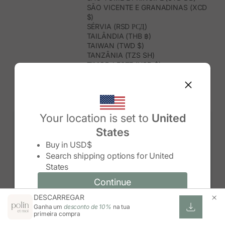
SÃO VICENTE E GRANADINAS (XCD
$)
SÉRVIA (RSD РСД)
TAILÂNDIA (THB ฿)
TAIWAN (TWD $)
TANZÂNIA (TZS SH)
TIMOR-LESTE (USD $)
TOGO (XOF FR)
TONGA (TOP T$)
TRINDADE E TOBAGO (TTD $)
TUNÍSIA (USD $)
TURQUEMENISTÃO (USD $)
Your location is set to
United
TURQUIA (TRY ₺)
States
TUVALU (AUD $)
Change country/region
UGANDA (UGX USH)
Buy in
USD$
URUGUAI (UYU $U)
Search shipping options for
United
USBEQUISTÃO (UZS SO'M)
States
VANUATU (VUV VT)
VENEZUELA (USD $)
Continue
Continue
VIETNAME (VND ₫)
DESCARREGAR
Change country/region and language
Cancel
WALLIS E FUTUNA (XPF FR)
Ganha um
desconto de 10%
na tua
ZIMBABUÉ (USD $)
primeira compra
ZÂMBIA (ZMW K)