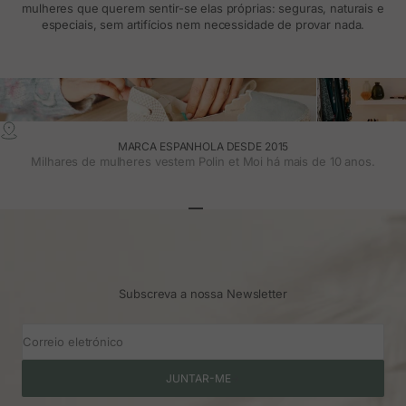
mulheres que querem sentir-se elas próprias: seguras, naturais e
especiais, sem artifícios nem necessidade de provar nada.
MARCA ESPANHOLA DESDE 2015
Milhares de mulheres vestem Polin et Moi há mais de 10 anos.
Ir para o artigo 1
Ir para o artigo 2
Ir para o artigo 3
Subscreva a nossa Newsletter
Correio eletrónico
JUNTAR-ME