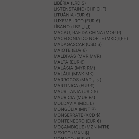
LIBÉRIA (LRD $)
LISTENSTAINE (CHF CHF)
LITUÂNIA (EUR €)
LUXEMBURGO (EUR €)
LÍBANO (LBP ل.ل)
MACAU, RAE DA CHINA (MOP P)
MACEDÓNIA DO NORTE (MKD ДЕН)
MADAGÁSCAR (USD $)
MAIOTE (EUR €)
MALDIVAS (MVR MVR)
MALTA (EUR €)
MALÁSIA (MYR RM)
MALÁUI (MWK MK)
MARROCOS (MAD د.م.)
MARTINICA (EUR €)
MAURITÂNIA (USD $)
MAURÍCIA (MUR ₨)
MOLDÁVIA (MDL L)
MONGÓLIA (MNT ₮)
MONSERRATE (XCD $)
MONTENEGRO (EUR €)
MOÇAMBIQUE (MZN MTN)
MÉXICO (MXN $)
MÓNACO (EUR €)