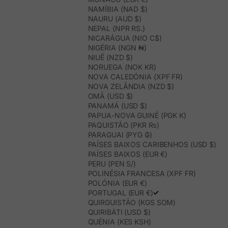
NAMÍBIA (NAD $)
NAURU (AUD $)
NEPAL (NPR RS.)
NICARÁGUA (NIO C$)
NIGÉRIA (NGN ₦)
NIUÊ (NZD $)
NORUEGA (NOK KR)
NOVA CALEDÓNIA (XPF FR)
NOVA ZELÂNDIA (NZD $)
OMÃ (USD $)
PANAMÁ (USD $)
PAPUA-NOVA GUINÉ (PGK K)
PAQUISTÃO (PKR ₨)
PARAGUAI (PYG ₲)
PAÍSES BAIXOS CARIBENHOS (USD $)
PAÍSES BAIXOS (EUR €)
PERU (PEN S/)
POLINÉSIA FRANCESA (XPF FR)
POLÓNIA (EUR €)
PORTUGAL (EUR €)
QUIRGUISTÃO (KGS SOM)
QUIRIBÁTI (USD $)
QUÉNIA (KES KSH)