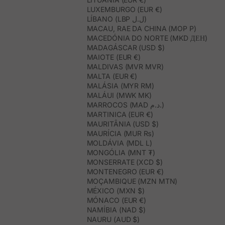
LUXEMBURGO (EUR €)
LÍBANO (LBP ل.ل)
MACAU, RAE DA CHINA (MOP P)
MACEDÓNIA DO NORTE (MKD ДЕН)
MADAGÁSCAR (USD $)
MAIOTE (EUR €)
MALDIVAS (MVR MVR)
MALTA (EUR €)
MALÁSIA (MYR RM)
MALÁUI (MWK MK)
MARROCOS (MAD د.م.)
MARTINICA (EUR €)
MAURITÂNIA (USD $)
MAURÍCIA (MUR ₨)
MOLDÁVIA (MDL L)
MONGÓLIA (MNT ₮)
MONSERRATE (XCD $)
MONTENEGRO (EUR €)
MOÇAMBIQUE (MZN MTN)
MÉXICO (MXN $)
MÓNACO (EUR €)
NAMÍBIA (NAD $)
NAURU (AUD $)