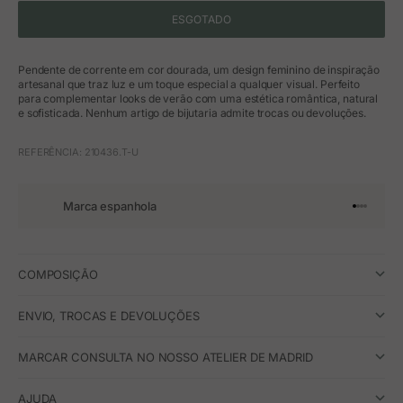
ESGOTADO
Pendente de corrente em cor dourada, um design feminino de inspiração
artesanal que traz luz e um toque especial a qualquer visual. Perfeito
para complementar looks de verão com uma estética romântica, natural
e sofisticada. Nenhum artigo de bijutaria admite trocas ou devoluções.
REFERÊNCIA: 210436.T-U
Marca espanhola
Ir para o 
Ir para o
Ir para 
Ir para
COMPOSIÇÃO
ENVIO, TROCAS E DEVOLUÇÕES
MARCAR CONSULTA NO NOSSO ATELIER DE MADRID
AJUDA