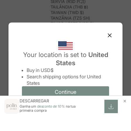
SÉRVIA (RSD РСД)
TAILÂNDIA (THB ฿)
TAIWAN (TWD $)
TANZÂNIA (TZS SH)
TIMOR-LESTE (USD $)
TOGO (XOF FR)
TONGA (TOP T$)
TRINDADE E TOBAGO (TTD $)
TUNÍSIA (USD $)
TURQUEMENISTÃO (USD $)
Your location is set to
United
TURQUIA (TRY ₺)
States
TUVALU (AUD $)
Change country/region
UGANDA (UGX USH)
Buy in
USD$
URUGUAI (UYU $U)
Search shipping options for
United
USBEQUISTÃO (UZS SO'M)
States
VANUATU (VUV VT)
VENEZUELA (USD $)
Continue
Continue
VIETNAME (VND ₫)
DESCARREGAR
Change country/region and language
Cancel
WALLIS E FUTUNA (XPF FR)
Ganha um
desconto de 10%
na tua
ZIMBABUÉ (USD $)
primeira compra
ZÂMBIA (ZMW K)
ÁFRICA DO SUL (ZAR R)
ÁUSTRIA (EUR €)
ÍNDIA (INR ₹)