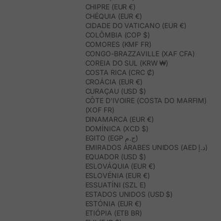
CHIPRE (EUR €)
CHÉQUIA (EUR €)
CIDADE DO VATICANO (EUR €)
COLÔMBIA (COP $)
COMORES (KMF FR)
CONGO-BRAZZAVILLE (XAF CFA)
COREIA DO SUL (KRW ₩)
COSTA RICA (CRC ₡)
CROÁCIA (EUR €)
CURAÇAU (USD $)
CÔTE D’IVOIRE (COSTA DO MARFIM)
(XOF FR)
DINAMARCA (EUR €)
DOMÍNICA (XCD $)
EGITO (EGP ج.م)
EMIRADOS ÁRABES UNIDOS (AED د.إ)
EQUADOR (USD $)
ESLOVÁQUIA (EUR €)
ESLOVÉNIA (EUR €)
ESSUATÍNI (SZL E)
ESTADOS UNIDOS (USD $)
ESTÓNIA (EUR €)
ETIÓPIA (ETB BR)