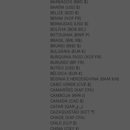
BARBADOS (BBD $)
BARÉM (USD $)
BELIZE (BZD $)
BENIM (XOF FR)
BERMUDAS (USD $)
BOLÍVIA (BOB BS.)
BOTSUANA (BWP P)
BRASIL (BRL R$)
BRUNEI (BND $)
BULGÁRIA (EUR €)
BURQUINA FASO (XOF FR)
BURUNDI (BIF FR)
BUTÃO (USD $)
BÉLGICA (EUR €)
BÓSNIA E HERZEGOVINA (BAM КМ)
CABO VERDE (CVE $)
CAMARÕES (XAF CFA)
CAMBOJA (KHR ៛)
CANADÁ (CAD $)
CATAR (QAR ر.ق)
CAZAQUISTÃO (KZT ₸)
CHADE (XAF CFA)
CHILE (CLP $)
CHINA (CNY ¥)