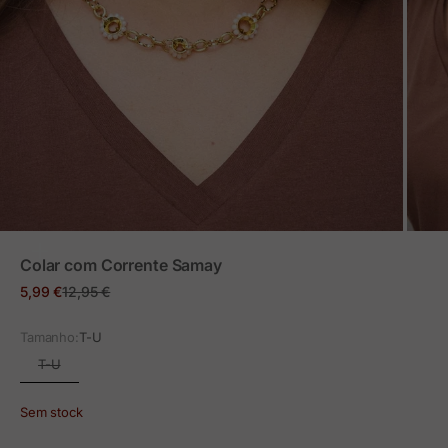
ZOOM
Colar com Corrente Samay
Preço em promoção
Preço normal
5,99 €
12,95 €
Tamanho:
T-U
T-U
Sem stock