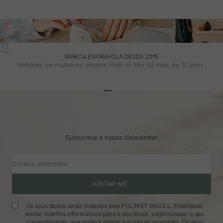
MARCA ESPANHOLA DESDE 2015
Milhares de mulheres vestem Polin et Moi há mais de 10 anos.
Ir para o artigo 1
Ir para o artigo 2
Ir para o artigo 3
Subscreva a nossa Newsletter
Correio eletrónico
JUNTAR-ME
Os seus dados serão tratados pela POLÍN ET MOI S.L. Finalidade:
enviar boletins informativos para o seu email. Legitimidade: o seu
consentimento, que poderá retirar a qualquer momento. Os seus