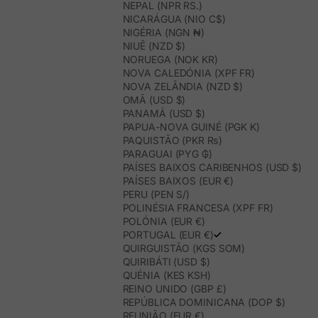
NEPAL (NPR RS.)
NICARÁGUA (NIO C$)
NIGÉRIA (NGN ₦)
NIUÊ (NZD $)
NORUEGA (NOK KR)
NOVA CALEDÓNIA (XPF FR)
NOVA ZELÂNDIA (NZD $)
OMÃ (USD $)
PANAMÁ (USD $)
PAPUA-NOVA GUINÉ (PGK K)
PAQUISTÃO (PKR ₨)
PARAGUAI (PYG ₲)
PAÍSES BAIXOS CARIBENHOS (USD $)
PAÍSES BAIXOS (EUR €)
PERU (PEN S/)
POLINÉSIA FRANCESA (XPF FR)
POLÓNIA (EUR €)
PORTUGAL (EUR €)
QUIRGUISTÃO (KGS SOM)
QUIRIBÁTI (USD $)
QUÉNIA (KES KSH)
REINO UNIDO (GBP £)
REPÚBLICA DOMINICANA (DOP $)
REUNIÃO (EUR €)