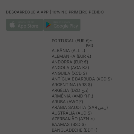
DESCARREGUE A APP | 10% NO PRIMEIRO PEDIDO
PORTUGAL (EUR €)
PAÍS
ALBÂNIA (ALL L)
ALEMANHA (EUR €)
ANDORRA (EUR €)
ANGOLA (AOA KZ)
ANGUILA (XCD $)
ANTÍGUA E BARBUDA (XCD $)
ARGENTINA (ARS $)
ARGÉLIA (DZD د.ج)
ARMÉNIA (AMD ԴՐ.)
ARUBA (AWG Ƒ)
ARÁBIA SAUDITA (SAR ر.س)
AUSTRÁLIA (AUD $)
AZERBAIJÃO (AZN ₼)
BAAMAS (BSD $)
BANGLADECHE (BDT ৳)