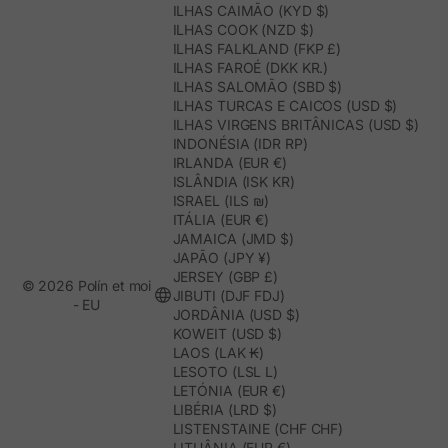
ILHAS CAIMÃO (KYD $)
ILHAS COOK (NZD $)
ILHAS FALKLAND (FKP £)
ILHAS FAROÉ (DKK KR.)
ILHAS SALOMÃO (SBD $)
ILHAS TURCAS E CAICOS (USD $)
ILHAS VIRGENS BRITÂNICAS (USD $)
INDONÉSIA (IDR RP)
IRLANDA (EUR €)
ISLÂNDIA (ISK KR)
ISRAEL (ILS ₪)
ITÁLIA (EUR €)
JAMAICA (JMD $)
JAPÃO (JPY ¥)
JERSEY (GBP £)
© 2026 Polín et moi
JIBUTI (DJF FDJ)
- EU
JORDÂNIA (USD $)
KOWEIT (USD $)
LAOS (LAK ₭)
LESOTO (LSL L)
LETÓNIA (EUR €)
LIBÉRIA (LRD $)
LISTENSTAINE (CHF CHF)
LITUÂNIA (EUR €)