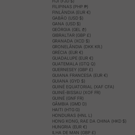
FIJI (FJD $)
FILIPINAS (PHP ₱)
FINLÂNDIA (EUR €)
GABÃO (USD $)
GANA (USD $)
GEÓRGIA (GEL ₾)
GIBRALTAR (GBP £)
GRANADA (XCD $)
GRONELÂNDIA (DKK KR.)
GRÉCIA (EUR €)
GUADALUPE (EUR €)
GUATEMALA (GTQ Q)
GUERNESEY (GBP £)
GUIANA FRANCESA (EUR €)
GUIANA (GYD $)
GUINÉ EQUATORIAL (XAF CFA)
GUINÉ-BISSAU (XOF FR)
GUINÉ (GNF FR)
GÂMBIA (GMD D)
HAITI (HTG G)
HONDURAS (HNL L)
HONG KONG, RAE DA CHINA (HKD $)
HUNGRIA (EUR €)
ILHA DE MAN (GBP £)