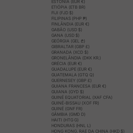
ESTÓNIA (EUR €)
ETIÓPIA (ETB BR)
FIJI (FJD $)
FILIPINAS (PHP ₱)
FINLÂNDIA (EUR €)
GABÃO (USD $)
GANA (USD $)
GEÓRGIA (GEL ₾)
GIBRALTAR (GBP £)
GRANADA (XCD $)
GRONELÂNDIA (DKK KR.)
GRÉCIA (EUR €)
GUADALUPE (EUR €)
GUATEMALA (GTQ Q)
GUERNESEY (GBP £)
GUIANA FRANCESA (EUR €)
GUIANA (GYD $)
GUINÉ EQUATORIAL (XAF CFA)
GUINÉ-BISSAU (XOF FR)
GUINÉ (GNF FR)
GÂMBIA (GMD D)
HAITI (HTG G)
HONDURAS (HNL L)
HONG KONG, RAE DA CHINA (HKD $)