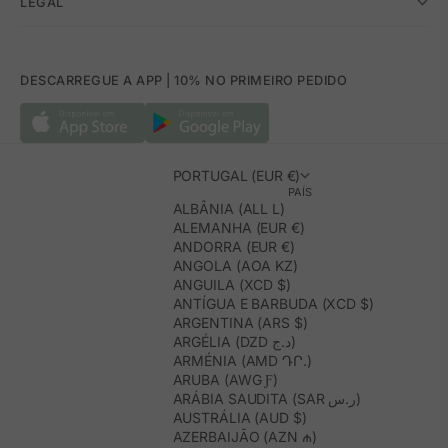
LEGAL
DESCARREGUE A APP | 10% NO PRIMEIRO PEDIDO
PORTUGAL (EUR €)
PAÍS
ALBÂNIA (ALL L)
ALEMANHA (EUR €)
ANDORRA (EUR €)
ANGOLA (AOA KZ)
ANGUILA (XCD $)
ANTÍGUA E BARBUDA (XCD $)
ARGENTINA (ARS $)
ARGÉLIA (DZD د.ج)
ARMÉNIA (AMD ԴՐ.)
ARUBA (AWG Ƒ)
ARÁBIA SAUDITA (SAR ر.س)
AUSTRÁLIA (AUD $)
AZERBAIJÃO (AZN ₼)