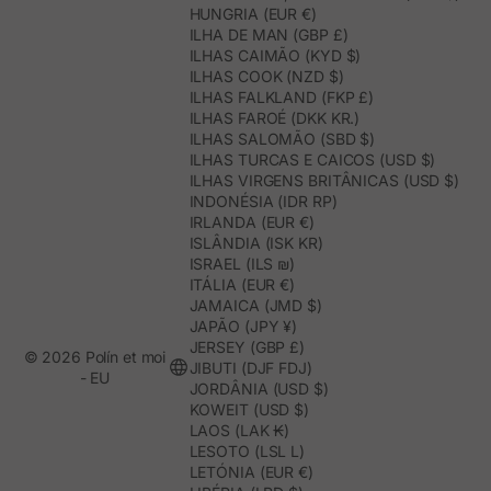
HUNGRIA (EUR €)
ILHA DE MAN (GBP £)
ILHAS CAIMÃO (KYD $)
ILHAS COOK (NZD $)
ILHAS FALKLAND (FKP £)
ILHAS FAROÉ (DKK KR.)
ILHAS SALOMÃO (SBD $)
ILHAS TURCAS E CAICOS (USD $)
ILHAS VIRGENS BRITÂNICAS (USD $)
INDONÉSIA (IDR RP)
IRLANDA (EUR €)
ISLÂNDIA (ISK KR)
ISRAEL (ILS ₪)
ITÁLIA (EUR €)
JAMAICA (JMD $)
JAPÃO (JPY ¥)
JERSEY (GBP £)
© 2026 Polín et moi
JIBUTI (DJF FDJ)
- EU
JORDÂNIA (USD $)
KOWEIT (USD $)
LAOS (LAK ₭)
LESOTO (LSL L)
LETÓNIA (EUR €)