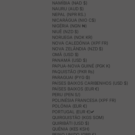
NAMÍBIA (NAD $)
NAURU (AUD $)
NEPAL (NPR RS.)
NICARÁGUA (NIO C$)
NIGÉRIA (NGN ₦)
NIUÊ (NZD $)
NORUEGA (NOK KR)
NOVA CALEDÓNIA (XPF FR)
NOVA ZELÂNDIA (NZD $)
OMÃ (USD $)
PANAMÁ (USD $)
PAPUA-NOVA GUINÉ (PGK K)
PAQUISTÃO (PKR ₨)
PARAGUAI (PYG ₲)
PAÍSES BAIXOS CARIBENHOS (USD $)
PAÍSES BAIXOS (EUR €)
PERU (PEN S/)
POLINÉSIA FRANCESA (XPF FR)
POLÓNIA (EUR €)
PORTUGAL (EUR €)
QUIRGUISTÃO (KGS SOM)
QUIRIBÁTI (USD $)
QUÉNIA (KES KSH)
REINO UNIDO (GBP £)