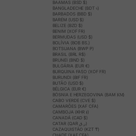
BAAMAS (BSD $)
BANGLADECHE (BDT ৳)
BARBADOS (BBD $)
BARÉM (USD $)
BELIZE (BZD $)
BENIM (XOF FR)
BERMUDAS (USD $)
BOLÍVIA (BOB BS.)
BOTSUANA (BWP P)
BRASIL (BRL R$)
BRUNEI (BND $)
BULGÁRIA (EUR €)
BURQUINA FASO (XOF FR)
BURUNDI (BIF FR)
BUTÃO (USD $)
BÉLGICA (EUR €)
BÓSNIA E HERZEGOVINA (BAM КМ)
CABO VERDE (CVE $)
CAMARÕES (XAF CFA)
CAMBOJA (KHR ៛)
CANADÁ (CAD $)
CATAR (QAR ر.ق)
CAZAQUISTÃO (KZT ₸)
CHADE (XAF CFA)