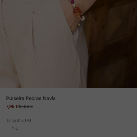
ZOOM
Pulseira Pedras Navia
Preço em promoção
Preço normal
7,99 €
15,95 €
Tamanho:
T-U
T-U