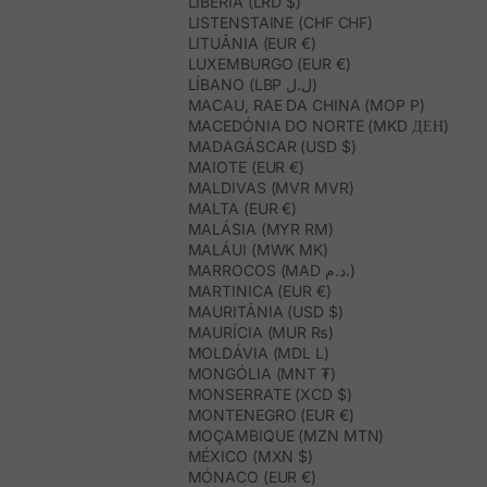
LIBÉRIA (LRD $)
LISTENSTAINE (CHF CHF)
LITUÂNIA (EUR €)
LUXEMBURGO (EUR €)
LÍBANO (LBP ل.ل)
MACAU, RAE DA CHINA (MOP P)
MACEDÓNIA DO NORTE (MKD ДЕН)
MADAGÁSCAR (USD $)
MAIOTE (EUR €)
MALDIVAS (MVR MVR)
MALTA (EUR €)
MALÁSIA (MYR RM)
MALÁUI (MWK MK)
MARROCOS (MAD د.م.)
MARTINICA (EUR €)
MAURITÂNIA (USD $)
MAURÍCIA (MUR ₨)
MOLDÁVIA (MDL L)
MONGÓLIA (MNT ₮)
MONSERRATE (XCD $)
MONTENEGRO (EUR €)
MOÇAMBIQUE (MZN MTN)
MÉXICO (MXN $)
MÓNACO (EUR €)