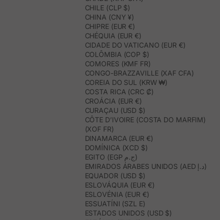
CHILE (CLP $)
CHINA (CNY ¥)
CHIPRE (EUR €)
CHÉQUIA (EUR €)
CIDADE DO VATICANO (EUR €)
COLÔMBIA (COP $)
COMORES (KMF FR)
CONGO-BRAZZAVILLE (XAF CFA)
COREIA DO SUL (KRW ₩)
COSTA RICA (CRC ₡)
CROÁCIA (EUR €)
CURAÇAU (USD $)
CÔTE D’IVOIRE (COSTA DO MARFIM)
(XOF FR)
DINAMARCA (EUR €)
DOMÍNICA (XCD $)
EGITO (EGP ج.م)
EMIRADOS ÁRABES UNIDOS (AED د.إ)
EQUADOR (USD $)
ESLOVÁQUIA (EUR €)
ESLOVÉNIA (EUR €)
ESSUATÍNI (SZL E)
ESTADOS UNIDOS (USD $)