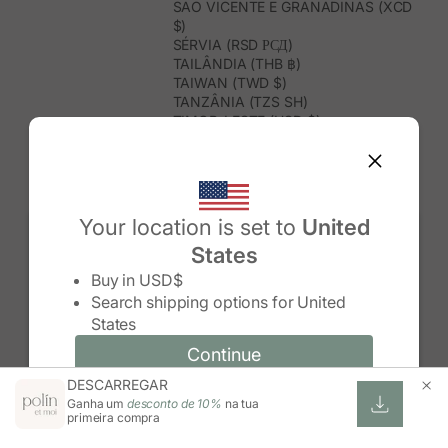
SÃO VICENTE E GRANADINAS (XCD
$)
SÉRVIA (RSD РСД)
TAILÂNDIA (THB ฿)
TAIWAN (TWD $)
TANZÂNIA (TZS SH)
TIMOR-LESTE (USD $)
TOGO (XOF FR)
TONGA (TOP T$)
TRINDADE E TOBAGO (TTD $)
TUNÍSIA (USD $)
TURQUEMENISTÃO (USD $)
Your location is set to
United
TURQUIA (TRY ₺)
States
TUVALU (AUD $)
Change country/region
UGANDA (UGX USH)
Buy in
USD$
URUGUAI (UYU $U)
Search shipping options for
United
USBEQUISTÃO (UZS SO'M)
States
VANUATU (VUV VT)
VENEZUELA (USD $)
Continue
Continue
VIETNAME (VND ₫)
DESCARREGAR
Change country/region and language
Cancel
WALLIS E FUTUNA (XPF FR)
Ganha um
desconto de 10%
na tua
ZIMBABUÉ (USD $)
primeira compra
ZÂMBIA (ZMW K)
ÁFRICA DO SUL (ZAR R)