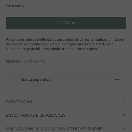
Sem stock
ESGOTADO
Pulseira de pedras multicolor, com contas de vários tamanhos, um design
de inspiração mediterrânica com um toque artesanal e sofisticado.
Nenhum artigo de bijutaria admite trocas ou devoluções.
REFERÊNCIA: 210425.T-U
Marca espanhola
Ir para o 
Ir para o
Ir para 
Ir para
COMPOSIÇÃO
ENVIO, TROCAS E DEVOLUÇÕES
MARCAR CONSULTA NO NOSSO ATELIER DE MADRID