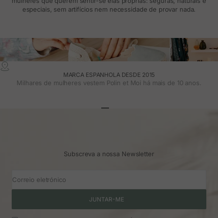
mulheres que querem sentir-se elas próprias: seguras, naturais e
especiais, sem artifícios nem necessidade de provar nada.
MARCA ESPANHOLA DESDE 2015
Milhares de mulheres vestem Polin et Moi há mais de 10 anos.
Ir para o artigo 1
Ir para o artigo 2
Ir para o artigo 3
Subscreva a nossa Newsletter
Correio eletrónico
JUNTAR-ME