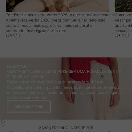
Tendências primavera-verão 2026: o que se vai usar esta temporada e
Como vest
A primavera-verão 2026 chega com um olhar renovado
Vestir pa
sobre a moda: mais expressiva, mais sensorial e,
oportunid
sobretudo, mais ligada à vida real.
camadas e
LER MAIS
LER MAIS
POLÍN ET MOI
VESTIR-SE TODOS OS DIAS PODE SER UMA FORMA DE SENTIR-
SE MAIS A SI MESMA.
Desenvolvemos coleções que combinam feminilidade,
naturalidade e critério para mulheres que querem sentir-se elas
mesmas em todos os momentos da sua vida, com uma elegância
natural e sem esforço.
DESCUBRE MAIS
MARCA ESPANHOLA DESDE 2015