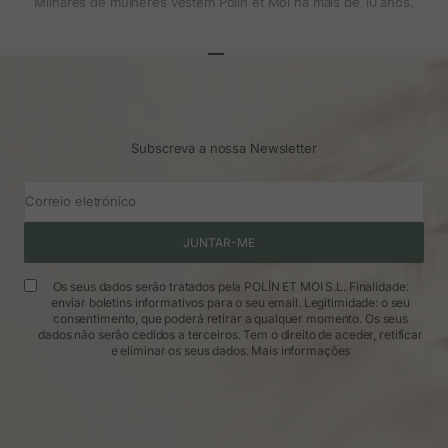
Milhares de mulheres vestem Polin et Moi há mais de 10 anos.
Ir para o artigo 1
Ir para o artigo 2
Ir para o artigo 3
Subscreva a nossa Newsletter
Correio eletrónico
JUNTAR-ME
Os seus dados serão tratados pela POLÍN ET MOI S.L. Finalidade:
enviar boletins informativos para o seu email. Legitimidade: o seu
consentimento, que poderá retirar a qualquer momento. Os seus
dados não serão cedidos a terceiros. Tem o direito de aceder, retificar
e eliminar os seus dados.
Mais informações