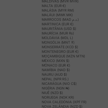
MALDIVAS (MVR MVR)
MALTA (EUR €)
MALÁSIA (MYR RM)
MALÁUI (MWK MK)
MARROCOS (MAD د.م.)
MARTINICA (EUR €)
MAURITÂNIA (USD $)
MAURÍCIA (MUR ₨)
MOLDÁVIA (MDL L)
MONGÓLIA (MNT ₮)
MONSERRATE (XCD $)
MONTENEGRO (EUR €)
MOÇAMBIQUE (MZN MTN)
MÉXICO (MXN $)
MÓNACO (EUR €)
NAMÍBIA (NAD $)
NAURU (AUD $)
NEPAL (NPR RS.)
NICARÁGUA (NIO C$)
NIGÉRIA (NGN ₦)
NIUÊ (NZD $)
NORUEGA (NOK KR)
NOVA CALEDÓNIA (XPF FR)
NOVA ZELÂNDIA (NZD $)