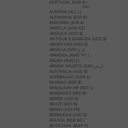
PORTUGAL (EUR €)
PAÍS
ALBÂNIA (ALL L)
ALEMANHA (EUR €)
ANDORRA (EUR €)
ANGOLA (AOA KZ)
ANGUILA (XCD $)
ANTÍGUA E BARBUDA (XCD $)
ARGENTINA (ARS $)
ARGÉLIA (DZD د.ج)
ARMÉNIA (AMD ԴՐ.)
ARUBA (AWG Ƒ)
ARÁBIA SAUDITA (SAR ر.س)
AUSTRÁLIA (AUD $)
AZERBAIJÃO (AZN ₼)
BAAMAS (BSD $)
BANGLADECHE (BDT ৳)
BARBADOS (BBD $)
BARÉM (USD $)
BELIZE (BZD $)
BENIM (XOF FR)
BERMUDAS (USD $)
BOLÍVIA (BOB BS.)
BOTSUANA (BWP P)