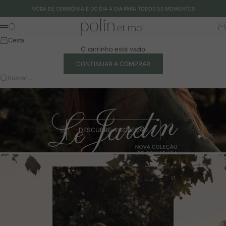
Ir para o conteúdo
MODA DE CERIMÓNIA E DO DIA A DIA PARA TODOS OS MOMENTOS
Polín et moi - EU
Buscar
Ca
Menu
Cesta
O carrinho está vazio
CONTINUAR A COMPRAR
Buscar…
DESCUBRE A COLEÇÃO
Ir para o 
Ir para o