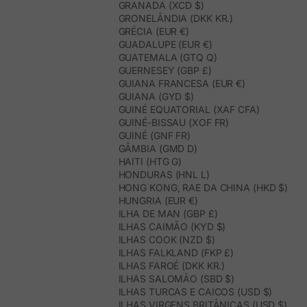
GRANADA (XCD $)
GRONELÂNDIA (DKK KR.)
GRÉCIA (EUR €)
GUADALUPE (EUR €)
GUATEMALA (GTQ Q)
GUERNESEY (GBP £)
GUIANA FRANCESA (EUR €)
GUIANA (GYD $)
GUINÉ EQUATORIAL (XAF CFA)
GUINÉ-BISSAU (XOF FR)
GUINÉ (GNF FR)
GÂMBIA (GMD D)
HAITI (HTG G)
HONDURAS (HNL L)
HONG KONG, RAE DA CHINA (HKD $)
HUNGRIA (EUR €)
ILHA DE MAN (GBP £)
ILHAS CAIMÃO (KYD $)
ILHAS COOK (NZD $)
ILHAS FALKLAND (FKP £)
ILHAS FAROÉ (DKK KR.)
ILHAS SALOMÃO (SBD $)
ILHAS TURCAS E CAICOS (USD $)
ILHAS VIRGENS BRITÂNICAS (USD $)