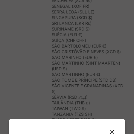
SEICHELES (SCR ₨)
SENEGAL (XOF FR)
SERRA LEOA (SLL LE)
SINGAPURA (SGD $)
SRI LANCA (LKR ₨)
SURINAME (SRD $)
SUÉCIA (EUR €)
SUÍÇA (CHF CHF)
SÃO BARTOLOMEU (EUR €)
SÃO CRISTÓVÃO E NEVES (XCD $)
SÃO MARINHO (EUR €)
SÃO MARTINHO (SINT MAARTEN)
(USD $)
SÃO MARTINHO (EUR €)
SÃO TOMÉ E PRÍNCIPE (STD DB)
SÃO VICENTE E GRANADINAS (XCD
$)
SÉRVIA (RSD РСД)
TAILÂNDIA (THB ฿)
TAIWAN (TWD $)
TANZÂNIA (TZS SH)
TIMOR-LESTE (USD $)
TOGO (XOF FR)
TONGA (TOP T$)