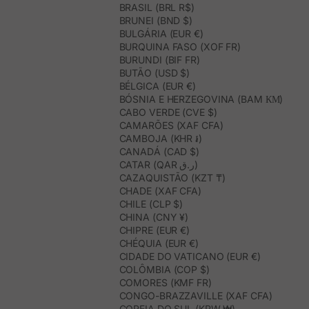
BRASIL (BRL R$)
BRUNEI (BND $)
BULGÁRIA (EUR €)
BURQUINA FASO (XOF FR)
BURUNDI (BIF FR)
BUTÃO (USD $)
BÉLGICA (EUR €)
BÓSNIA E HERZEGOVINA (BAM КМ)
CABO VERDE (CVE $)
CAMARÕES (XAF CFA)
CAMBOJA (KHR ៛)
CANADÁ (CAD $)
CATAR (QAR ر.ق)
CAZAQUISTÃO (KZT ₸)
CHADE (XAF CFA)
CHILE (CLP $)
CHINA (CNY ¥)
CHIPRE (EUR €)
CHÉQUIA (EUR €)
CIDADE DO VATICANO (EUR €)
COLÔMBIA (COP $)
COMORES (KMF FR)
CONGO-BRAZZAVILLE (XAF CFA)
COREIA DO SUL (KRW ₩)