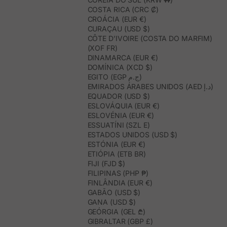
COSTA RICA (CRC ₡)
CROÁCIA (EUR €)
CURAÇAU (USD $)
CÔTE D’IVOIRE (COSTA DO MARFIM)
(XOF FR)
DINAMARCA (EUR €)
DOMÍNICA (XCD $)
EGITO (EGP ج.م)
EMIRADOS ÁRABES UNIDOS (AED د.إ)
EQUADOR (USD $)
ESLOVÁQUIA (EUR €)
ESLOVÉNIA (EUR €)
ESSUATÍNI (SZL E)
ESTADOS UNIDOS (USD $)
ESTÓNIA (EUR €)
ETIÓPIA (ETB BR)
FIJI (FJD $)
FILIPINAS (PHP ₱)
FINLÂNDIA (EUR €)
GABÃO (USD $)
GANA (USD $)
GEÓRGIA (GEL ₾)
GIBRALTAR (GBP £)