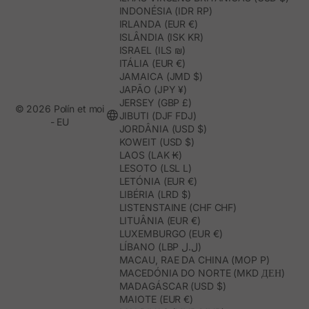
INDONÉSIA (IDR RP)
IRLANDA (EUR €)
ISLÂNDIA (ISK KR)
ISRAEL (ILS ₪)
ITÁLIA (EUR €)
JAMAICA (JMD $)
JAPÃO (JPY ¥)
JERSEY (GBP £)
© 2026 Polín et moi
JIBUTI (DJF FDJ)
- EU
JORDÂNIA (USD $)
KOWEIT (USD $)
LAOS (LAK ₭)
LESOTO (LSL L)
LETÓNIA (EUR €)
LIBÉRIA (LRD $)
LISTENSTAINE (CHF CHF)
LITUÂNIA (EUR €)
LUXEMBURGO (EUR €)
LÍBANO (LBP ل.ل)
MACAU, RAE DA CHINA (MOP P)
MACEDÓNIA DO NORTE (MKD ДЕН)
MADAGÁSCAR (USD $)
MAIOTE (EUR €)