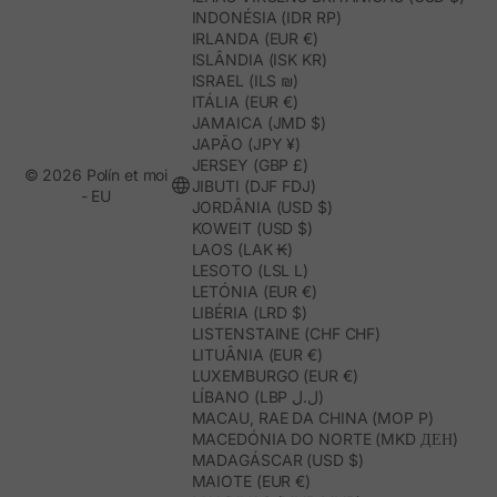
INDONÉSIA (IDR RP)
IRLANDA (EUR €)
ISLÂNDIA (ISK KR)
ISRAEL (ILS ₪)
ITÁLIA (EUR €)
JAMAICA (JMD $)
JAPÃO (JPY ¥)
JERSEY (GBP £)
© 2026 Polín et moi
JIBUTI (DJF FDJ)
- EU
JORDÂNIA (USD $)
KOWEIT (USD $)
LAOS (LAK ₭)
LESOTO (LSL L)
LETÓNIA (EUR €)
LIBÉRIA (LRD $)
LISTENSTAINE (CHF CHF)
LITUÂNIA (EUR €)
LUXEMBURGO (EUR €)
LÍBANO (LBP ل.ل)
MACAU, RAE DA CHINA (MOP P)
MACEDÓNIA DO NORTE (MKD ДЕН)
MADAGÁSCAR (USD $)
MAIOTE (EUR €)