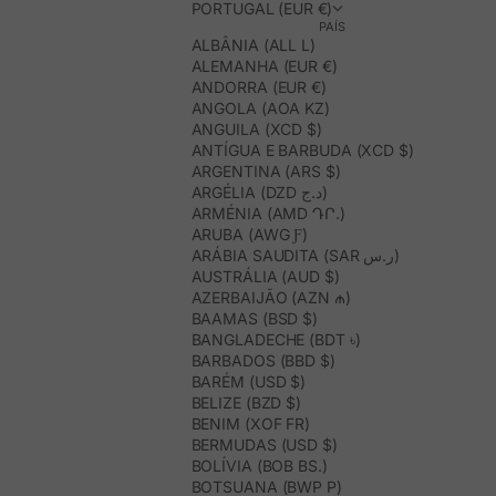
PORTUGAL (EUR €)
PAÍS
ALBÂNIA (ALL L)
ALEMANHA (EUR €)
ANDORRA (EUR €)
ANGOLA (AOA KZ)
ANGUILA (XCD $)
ANTÍGUA E BARBUDA (XCD $)
ARGENTINA (ARS $)
ARGÉLIA (DZD د.ج)
ARMÉNIA (AMD ԴՐ.)
ARUBA (AWG Ƒ)
ARÁBIA SAUDITA (SAR ر.س)
AUSTRÁLIA (AUD $)
AZERBAIJÃO (AZN ₼)
BAAMAS (BSD $)
BANGLADECHE (BDT ৳)
BARBADOS (BBD $)
BARÉM (USD $)
BELIZE (BZD $)
BENIM (XOF FR)
BERMUDAS (USD $)
BOLÍVIA (BOB BS.)
BOTSUANA (BWP P)