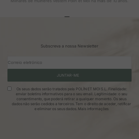
Milhares de mulheres vestem Polin et Moi há mais de 10 anos.
Ir para o artigo 1
Ir para o artigo 2
Ir para o artigo 3
Subscreva a nossa Newsletter
Correio eletrónico
JUNTAR-ME
Os seus dados serão tratados pela POLÍN ET MOI S.L. Finalidade:
enviar boletins informativos para o seu email. Legitimidade: o seu
consentimento, que poderá retirar a qualquer momento. Os seus
dados não serão cedidos a terceiros. Tem o direito de aceder, retificar
e eliminar os seus dados.
Mais informações