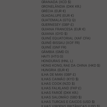
GRANADA (XCD $)
GRONELÂNDIA (DKK KR.)
GRÉCIA (EUR €)
GUADALUPE (EUR €)
GUATEMALA (GTQ Q)
GUERNESEY (GBP £)
GUIANA FRANCESA (EUR €)
GUIANA (GYD $)
GUINÉ EQUATORIAL (XAF CFA)
GUINÉ-BISSAU (XOF FR)
GUINÉ (GNF FR)
GÂMBIA (GMD D)
HAITI (HTG G)
HONDURAS (HNL L)
HONG KONG, RAE DA CHINA (HKD $)
HUNGRIA (EUR €)
ILHA DE MAN (GBP £)
ILHAS CAIMÃO (KYD $)
ILHAS COOK (NZD $)
ILHAS FALKLAND (FKP £)
ILHAS FAROÉ (DKK KR.)
ILHAS SALOMÃO (SBD $)
ILHAS TURCAS E CAICOS (USD $)
ILHAS VIRGENS BRITÂNICAS (USD $)