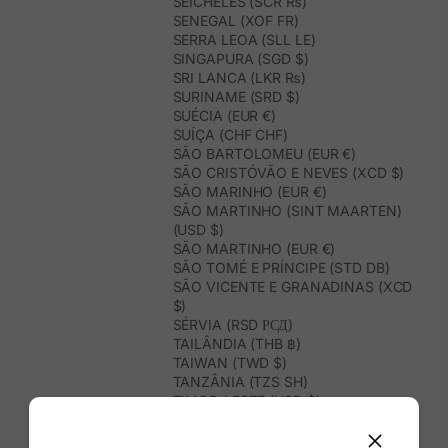
SEICHELES (SCR ₨)
SENEGAL (XOF FR)
SERRA LEOA (SLL LE)
SINGAPURA (SGD $)
SRI LANCA (LKR ₨)
SURINAME (SRD $)
SUÉCIA (EUR €)
SUÍÇA (CHF CHF)
SÃO BARTOLOMEU (EUR €)
SÃO CRISTÓVÃO E NEVES (XCD $)
SÃO MARINHO (EUR €)
SÃO MARTINHO (SINT MAARTEN)
(USD $)
SÃO MARTINHO (EUR €)
SÃO TOMÉ E PRÍNCIPE (STD DB)
SÃO VICENTE E GRANADINAS (XCD
$)
SÉRVIA (RSD РСД)
TAILÂNDIA (THB ฿)
TAIWAN (TWD $)
TANZÂNIA (TZS SH)
TIMOR-LESTE (USD $)
TOGO (XOF FR)
TONGA (TOP T$)