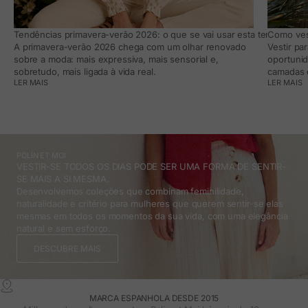
Tendências primavera-verão 2026: o que se vai usar esta temporada e
Como vest
A primavera-verão 2026 chega com um olhar renovado
Vestir pa
sobre a moda: mais expressiva, mais sensorial e,
oportunid
sobretudo, mais ligada à vida real.
camadas e
LER MAIS
LER MAIS
POLÍN ET MOI
VESTIR-SE TODOS OS DIAS PODE SER UMA FORMA DE SENTIR-
SE MAIS A SI MESMA.
Desenvolvemos coleções que combinam feminilidade,
naturalidade e critério para mulheres que querem sentir-se elas
mesmas em todos os momentos da sua vida, com uma elegância
natural e sem esforço.
DESCUBRE MAIS
MARCA ESPANHOLA DESDE 2015