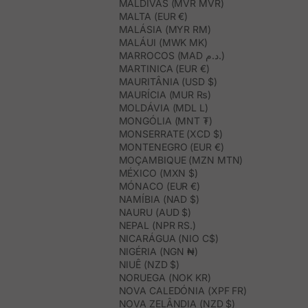
MALDIVAS (MVR MVR)
MALTA (EUR €)
MALÁSIA (MYR RM)
MALÁUI (MWK MK)
MARROCOS (MAD د.م.)
MARTINICA (EUR €)
MAURITÂNIA (USD $)
MAURÍCIA (MUR ₨)
MOLDÁVIA (MDL L)
MONGÓLIA (MNT ₮)
MONSERRATE (XCD $)
MONTENEGRO (EUR €)
MOÇAMBIQUE (MZN MTN)
MÉXICO (MXN $)
MÓNACO (EUR €)
NAMÍBIA (NAD $)
NAURU (AUD $)
NEPAL (NPR RS.)
NICARÁGUA (NIO C$)
NIGÉRIA (NGN ₦)
NIUÊ (NZD $)
NORUEGA (NOK KR)
NOVA CALEDÓNIA (XPF FR)
NOVA ZELÂNDIA (NZD $)