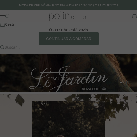
Ir para o conteúdo
MODA DE CERIMÓNIA E DO DIA A DIA PARA TODOS OS MOMENTOS
Polín et moi - EU
Buscar
Ca
Menu
Cesta
O carrinho está vazio
CONTINUAR A COMPRAR
Buscar…
DESCUBRE A COLEÇÃO
Ir para o 
Ir para o