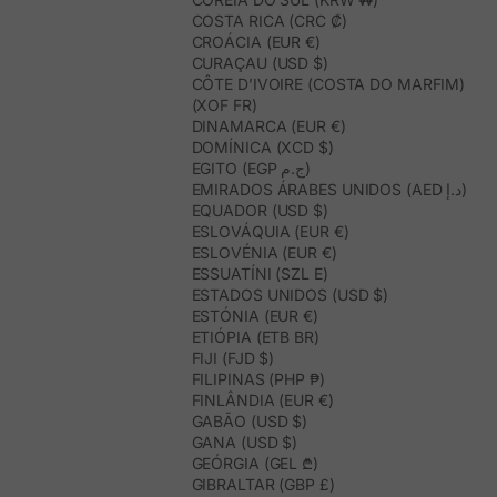
COSTA RICA (CRC ₡)
CROÁCIA (EUR €)
CURAÇAU (USD $)
CÔTE D’IVOIRE (COSTA DO MARFIM)
(XOF FR)
DINAMARCA (EUR €)
DOMÍNICA (XCD $)
EGITO (EGP ج.م)
EMIRADOS ÁRABES UNIDOS (AED د.إ)
EQUADOR (USD $)
ESLOVÁQUIA (EUR €)
ESLOVÉNIA (EUR €)
ESSUATÍNI (SZL E)
ESTADOS UNIDOS (USD $)
ESTÓNIA (EUR €)
ETIÓPIA (ETB BR)
FIJI (FJD $)
FILIPINAS (PHP ₱)
FINLÂNDIA (EUR €)
GABÃO (USD $)
GANA (USD $)
GEÓRGIA (GEL ₾)
GIBRALTAR (GBP £)