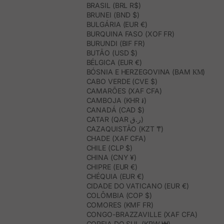
BRASIL (BRL R$)
BRUNEI (BND $)
BULGÁRIA (EUR €)
BURQUINA FASO (XOF FR)
BURUNDI (BIF FR)
BUTÃO (USD $)
BÉLGICA (EUR €)
BÓSNIA E HERZEGOVINA (BAM КМ)
CABO VERDE (CVE $)
CAMARÕES (XAF CFA)
CAMBOJA (KHR ៛)
CANADÁ (CAD $)
CATAR (QAR ر.ق)
CAZAQUISTÃO (KZT ₸)
CHADE (XAF CFA)
CHILE (CLP $)
CHINA (CNY ¥)
CHIPRE (EUR €)
CHÉQUIA (EUR €)
CIDADE DO VATICANO (EUR €)
COLÔMBIA (COP $)
COMORES (KMF FR)
CONGO-BRAZZAVILLE (XAF CFA)
COREIA DO SUL (KRW ₩)