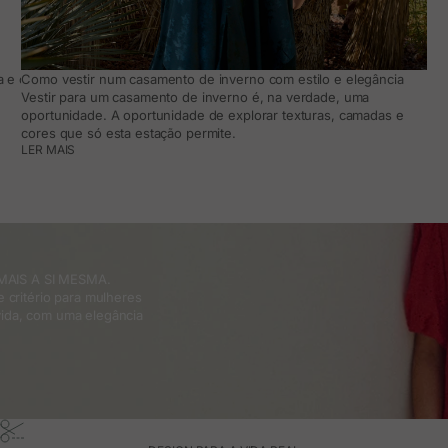
 e como adaptá-lo ao teu dia a dia
Como vestir num casamento de inverno com estilo e elegância
Vestir para um casamento de inverno é, na verdade, uma
oportunidade. A oportunidade de explorar texturas, camadas e
cores que só esta estação permite.
LER MAIS
MAIS A SI MESMA.
 critério para mulheres
ida, com uma elegância