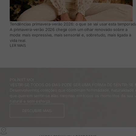
Tendências primavera-verão 2026: o que se vai usar esta temporada
A primavera-verão 2026 chega com um olhar renovado sobre a
moda: mais expressiva, mais sensorial e, sobretudo, mais ligada à
vida real.
LER MAIS
POLÍN ET MOI
VESTIR-SE TODOS OS DIAS PODE SER UMA FORMA DE SENTIR-SE 
Desenvolvemos coleções que combinam feminilidade, naturalidade e
que querem sentir-se elas mesmas em todos os momentos da sua v
natural e sem esforço.
DESCUBRE MAIS