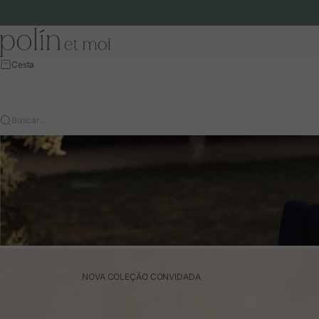
Ir para o conteúdo
Polín et moi - EU
Cesta
Buscar…
NOVA COLEÇÃO CONVIDADA