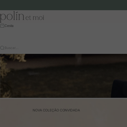
Ir para o conteúdo
Polín et moi - EU
Cesta
Buscar…
NOVA COLEÇÃO CONVIDADA