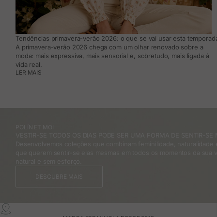
Tendências primavera-verão 2026: o que se vai usar esta temporada
A primavera-verão 2026 chega com um olhar renovado sobre a
moda: mais expressiva, mais sensorial e, sobretudo, mais ligada à
vida real.
LER MAIS
POLÍN ET MOI
VESTIR-SE TODOS OS DIAS PODE SER UMA FORMA DE SENTIR-SE 
Desenvolvemos coleções que combinam feminilidade, naturalidade e
que querem sentir-se elas mesmas em todos os momentos da sua v
natural e sem esforço.
DESCUBRE MAIS