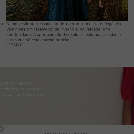
 e como adaptá-lo ao teu dia a dia
Como vestir num casamento de inverno com estilo e elegância
Vestir para um casamento de inverno é, na verdade, uma
oportunidade. A oportunidade de explorar texturas, camadas e
cores que só esta estação permite.
LER MAIS
MAIS A SI MESMA.
 critério para mulheres
ida, com uma elegância