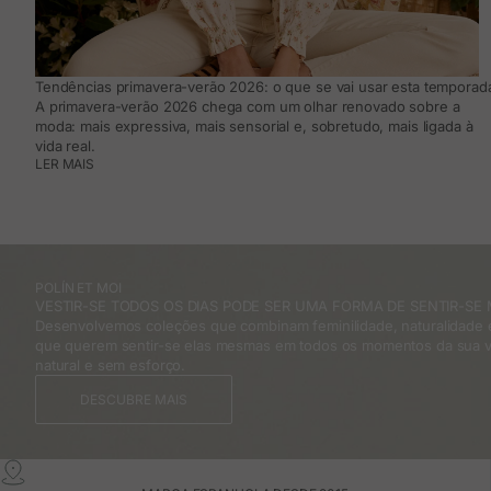
Tendências primavera-verão 2026: o que se vai usar esta temporada
A primavera-verão 2026 chega com um olhar renovado sobre a
moda: mais expressiva, mais sensorial e, sobretudo, mais ligada à
vida real.
LER MAIS
POLÍN ET MOI
VESTIR-SE TODOS OS DIAS PODE SER UMA FORMA DE SENTIR-SE 
Desenvolvemos coleções que combinam feminilidade, naturalidade e
que querem sentir-se elas mesmas em todos os momentos da sua v
natural e sem esforço.
DESCUBRE MAIS