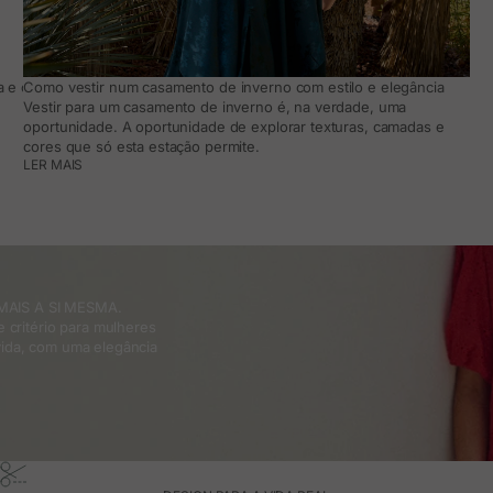
 e como adaptá-lo ao teu dia a dia
Como vestir num casamento de inverno com estilo e elegância
Vestir para um casamento de inverno é, na verdade, uma
oportunidade. A oportunidade de explorar texturas, camadas e
cores que só esta estação permite.
LER MAIS
MAIS A SI MESMA.
 critério para mulheres
ida, com uma elegância