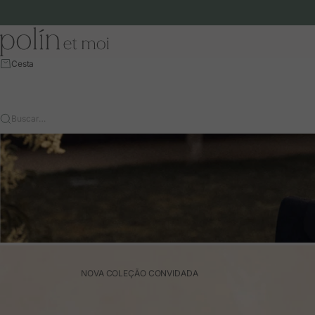
Ir para o conteúdo
Polín et moi - EU
Cesta
Buscar…
NOVA COLEÇÃO CONVIDADA