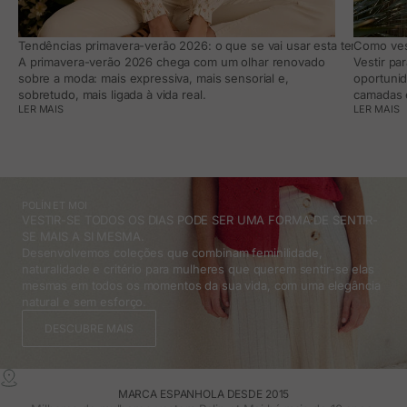
Tendências primavera-verão 2026: o que se vai usar esta temporada e
Como vest
A primavera-verão 2026 chega com um olhar renovado
Vestir pa
sobre a moda: mais expressiva, mais sensorial e,
oportunid
sobretudo, mais ligada à vida real.
camadas e
LER MAIS
LER MAIS
POLÍN ET MOI
VESTIR-SE TODOS OS DIAS PODE SER UMA FORMA DE SENTIR-
SE MAIS A SI MESMA.
Desenvolvemos coleções que combinam feminilidade,
naturalidade e critério para mulheres que querem sentir-se elas
mesmas em todos os momentos da sua vida, com uma elegância
natural e sem esforço.
DESCUBRE MAIS
MARCA ESPANHOLA DESDE 2015