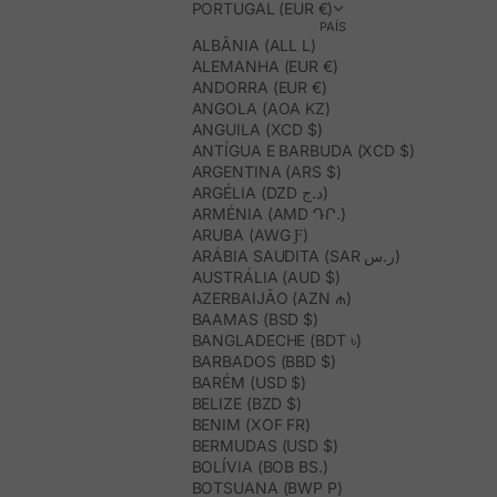
PORTUGAL (EUR €)
PAÍS
ALBÂNIA (ALL L)
ALEMANHA (EUR €)
ANDORRA (EUR €)
ANGOLA (AOA KZ)
ANGUILA (XCD $)
ANTÍGUA E BARBUDA (XCD $)
ARGENTINA (ARS $)
ARGÉLIA (DZD د.ج)
ARMÉNIA (AMD ԴՐ.)
ARUBA (AWG Ƒ)
ARÁBIA SAUDITA (SAR ر.س)
AUSTRÁLIA (AUD $)
AZERBAIJÃO (AZN ₼)
BAAMAS (BSD $)
BANGLADECHE (BDT ৳)
BARBADOS (BBD $)
BARÉM (USD $)
BELIZE (BZD $)
BENIM (XOF FR)
BERMUDAS (USD $)
BOLÍVIA (BOB BS.)
BOTSUANA (BWP P)