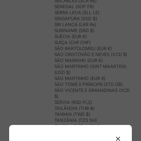
SEICHELES (SCR ₨)
SENEGAL (XOF FR)
SERRA LEOA (SLL LE)
SINGAPURA (SGD $)
SRI LANCA (LKR ₨)
SURINAME (SRD $)
SUÉCIA (EUR €)
SUÍÇA (CHF CHF)
SÃO BARTOLOMEU (EUR €)
SÃO CRISTÓVÃO E NEVES (XCD $)
SÃO MARINHO (EUR €)
SÃO MARTINHO (SINT MAARTEN)
(USD $)
SÃO MARTINHO (EUR €)
SÃO TOMÉ E PRÍNCIPE (STD DB)
SÃO VICENTE E GRANADINAS (XCD
$)
SÉRVIA (RSD РСД)
TAILÂNDIA (THB ฿)
TAIWAN (TWD $)
TANZÂNIA (TZS SH)
TIMOR-LESTE (USD $)
TOGO (XOF FR)
TONGA (TOP T$)