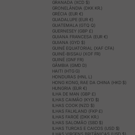
GRANADA (XCD $)
GRONELÂNDIA (DKK KR.)
GRÉCIA (EUR €)
GUADALUPE (EUR €)
GUATEMALA (GTQ Q)
GUERNESEY (GBP £)
GUIANA FRANCESA (EUR €)
GUIANA (GYD $)
GUINÉ EQUATORIAL (XAF CFA)
GUINÉ-BISSAU (XOF FR)
GUINÉ (GNF FR)
GÂMBIA (GMD D)
HAITI (HTG G)
HONDURAS (HNL L)
HONG KONG, RAE DA CHINA (HKD $)
HUNGRIA (EUR €)
ILHA DE MAN (GBP £)
ILHAS CAIMÃO (KYD $)
ILHAS COOK (NZD $)
ILHAS FALKLAND (FKP £)
ILHAS FAROÉ (DKK KR.)
ILHAS SALOMÃO (SBD $)
ILHAS TURCAS E CAICOS (USD $)
ILHAS VIRGENS BRITÂNICAS (USD $)