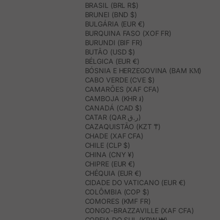
BRASIL (BRL R$)
BRUNEI (BND $)
BULGÁRIA (EUR €)
BURQUINA FASO (XOF FR)
BURUNDI (BIF FR)
BUTÃO (USD $)
BÉLGICA (EUR €)
BÓSNIA E HERZEGOVINA (BAM КМ)
CABO VERDE (CVE $)
CAMARÕES (XAF CFA)
CAMBOJA (KHR ៛)
CANADÁ (CAD $)
CATAR (QAR ر.ق)
CAZAQUISTÃO (KZT ₸)
CHADE (XAF CFA)
CHILE (CLP $)
CHINA (CNY ¥)
CHIPRE (EUR €)
CHÉQUIA (EUR €)
CIDADE DO VATICANO (EUR €)
COLÔMBIA (COP $)
COMORES (KMF FR)
CONGO-BRAZZAVILLE (XAF CFA)
COREIA DO SUL (KRW ₩)