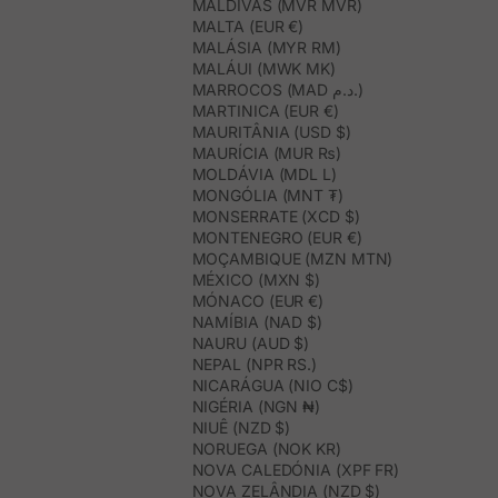
MALDIVAS (MVR MVR)
MALTA (EUR €)
MALÁSIA (MYR RM)
MALÁUI (MWK MK)
MARROCOS (MAD د.م.)
MARTINICA (EUR €)
MAURITÂNIA (USD $)
MAURÍCIA (MUR ₨)
MOLDÁVIA (MDL L)
MONGÓLIA (MNT ₮)
MONSERRATE (XCD $)
MONTENEGRO (EUR €)
MOÇAMBIQUE (MZN MTN)
MÉXICO (MXN $)
MÓNACO (EUR €)
NAMÍBIA (NAD $)
NAURU (AUD $)
NEPAL (NPR RS.)
NICARÁGUA (NIO C$)
NIGÉRIA (NGN ₦)
NIUÊ (NZD $)
NORUEGA (NOK KR)
NOVA CALEDÓNIA (XPF FR)
NOVA ZELÂNDIA (NZD $)