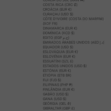
COSTA RICA (CRC ₡)
CROÁCIA (EUR €)
CURAÇAU (USD $)
CÔTE D’IVOIRE (COSTA DO MARFIM)
(XOF FR)
DINAMARCA (EUR €)
DOMÍNICA (XCD $)
EGITO (EGP ج.م)
EMIRADOS ÁRABES UNIDOS (AED د.إ)
EQUADOR (USD $)
ESLOVÁQUIA (EUR €)
ESLOVÉNIA (EUR €)
ESSUATÍNI (SZL E)
ESTADOS UNIDOS (USD $)
ESTÓNIA (EUR €)
ETIÓPIA (ETB BR)
FIJI (FJD $)
FILIPINAS (PHP ₱)
FINLÂNDIA (EUR €)
GABÃO (USD $)
GANA (USD $)
GEÓRGIA (GEL ₾)
GIBRALTAR (GBP £)