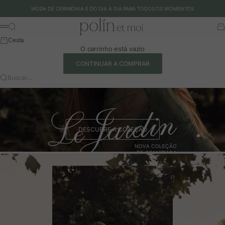
Ir para o conteúdo
MODA DE CERIMÓNIA E DO DIA A DIA PARA TODOS OS MOMENTOS
Polín et moi - EU
Buscar
Ca
Menu
Cesta
O carrinho está vazio
CONTINUAR A COMPRAR
Buscar…
DESCUBRE A COLEÇÃO
Ir para o 
Ir para o