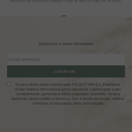
Milhares de mulheres vestem Polin et Moi há mais de 10 anos.
Ir para o artigo 1
Ir para o artigo 2
Ir para o artigo 3
Subscreva a nossa Newsletter
Correio eletrónico
JUNTAR-ME
Os seus dados serão tratados pela POLÍN ET MOI S.L. Finalidade:
enviar boletins informativos para o seu email. Legitimidade: o seu
consentimento, que poderá retirar a qualquer momento. Os seus
dados não serão cedidos a terceiros. Tem o direito de aceder, retificar
e eliminar os seus dados.
Mais informações