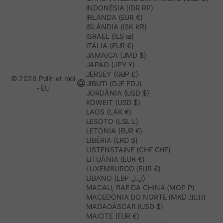
INDONÉSIA (IDR RP)
IRLANDA (EUR €)
ISLÂNDIA (ISK KR)
ISRAEL (ILS ₪)
ITÁLIA (EUR €)
JAMAICA (JMD $)
JAPÃO (JPY ¥)
JERSEY (GBP £)
© 2026 Polín et moi
JIBUTI (DJF FDJ)
- EU
JORDÂNIA (USD $)
KOWEIT (USD $)
LAOS (LAK ₭)
LESOTO (LSL L)
LETÓNIA (EUR €)
LIBÉRIA (LRD $)
LISTENSTAINE (CHF CHF)
LITUÂNIA (EUR €)
LUXEMBURGO (EUR €)
LÍBANO (LBP ل.ل)
MACAU, RAE DA CHINA (MOP P)
MACEDÓNIA DO NORTE (MKD ДЕН)
MADAGÁSCAR (USD $)
MAIOTE (EUR €)