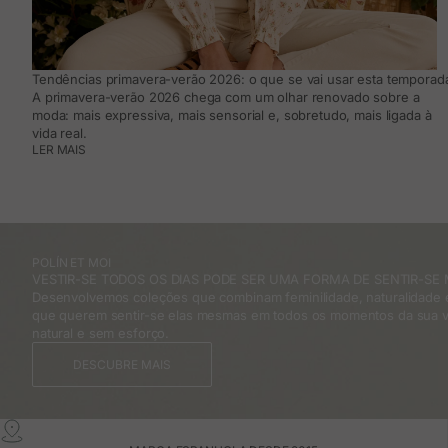
Tendências primavera-verão 2026: o que se vai usar esta temporada
A primavera-verão 2026 chega com um olhar renovado sobre a
moda: mais expressiva, mais sensorial e, sobretudo, mais ligada à
vida real.
LER MAIS
POLÍN ET MOI
VESTIR-SE TODOS OS DIAS PODE SER UMA FORMA DE SENTIR-SE 
Desenvolvemos coleções que combinam feminilidade, naturalidade e
que querem sentir-se elas mesmas em todos os momentos da sua v
natural e sem esforço.
DESCUBRE MAIS