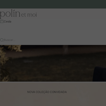
Ir para o conteúdo
Polín et moi - EU
Cesta
Buscar…
NOVA COLEÇÃO CONVIDADA