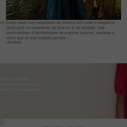
 e como adaptá-lo ao teu dia a dia
Como vestir num casamento de inverno com estilo e elegância
Vestir para um casamento de inverno é, na verdade, uma
oportunidade. A oportunidade de explorar texturas, camadas e
cores que só esta estação permite.
LER MAIS
MAIS A SI MESMA.
 critério para mulheres
ida, com uma elegância