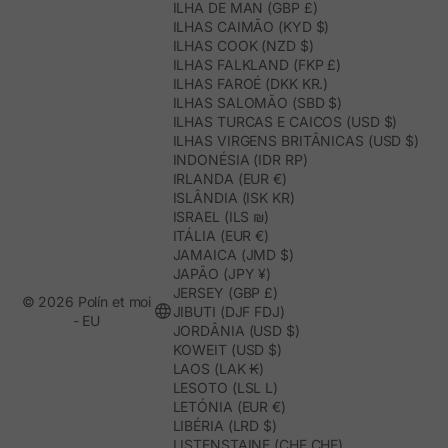
ILHA DE MAN (GBP £)
ILHAS CAIMÃO (KYD $)
ILHAS COOK (NZD $)
ILHAS FALKLAND (FKP £)
ILHAS FAROÉ (DKK KR.)
ILHAS SALOMÃO (SBD $)
ILHAS TURCAS E CAICOS (USD $)
ILHAS VIRGENS BRITÂNICAS (USD $)
INDONÉSIA (IDR RP)
IRLANDA (EUR €)
ISLÂNDIA (ISK KR)
ISRAEL (ILS ₪)
ITÁLIA (EUR €)
JAMAICA (JMD $)
JAPÃO (JPY ¥)
JERSEY (GBP £)
© 2026 Polín et moi
JIBUTI (DJF FDJ)
- EU
JORDÂNIA (USD $)
KOWEIT (USD $)
LAOS (LAK ₭)
LESOTO (LSL L)
LETÓNIA (EUR €)
LIBÉRIA (LRD $)
LISTENSTAINE (CHF CHF)