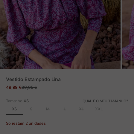
ZOOM
Vestido Estampado Lina
Preço em promoção
Preço normal
49,99 €
99,95 €
Tamanho:
XS
QUAL É O MEU TAMANHO?
XS
S
M
L
XL
XXL
Só restam 2 unidades