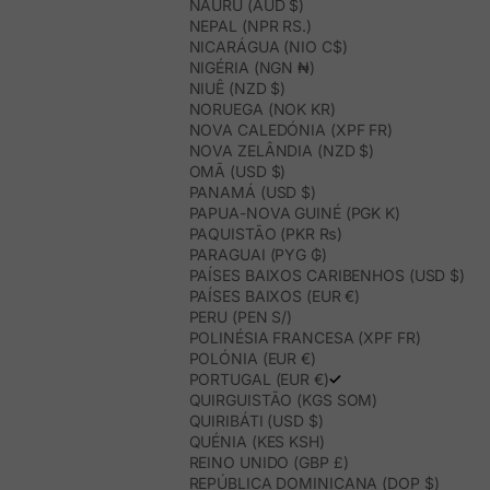
NAURU (AUD $)
NEPAL (NPR RS.)
NICARÁGUA (NIO C$)
NIGÉRIA (NGN ₦)
NIUÊ (NZD $)
NORUEGA (NOK KR)
NOVA CALEDÓNIA (XPF FR)
NOVA ZELÂNDIA (NZD $)
OMÃ (USD $)
PANAMÁ (USD $)
PAPUA-NOVA GUINÉ (PGK K)
PAQUISTÃO (PKR ₨)
PARAGUAI (PYG ₲)
PAÍSES BAIXOS CARIBENHOS (USD $)
PAÍSES BAIXOS (EUR €)
PERU (PEN S/)
POLINÉSIA FRANCESA (XPF FR)
POLÓNIA (EUR €)
PORTUGAL (EUR €)
QUIRGUISTÃO (KGS SOM)
QUIRIBÁTI (USD $)
QUÉNIA (KES KSH)
REINO UNIDO (GBP £)
REPÚBLICA DOMINICANA (DOP $)