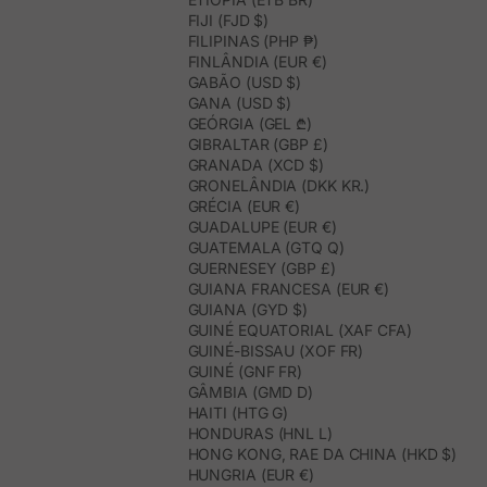
FIJI (FJD $)
FILIPINAS (PHP ₱)
FINLÂNDIA (EUR €)
GABÃO (USD $)
GANA (USD $)
GEÓRGIA (GEL ₾)
GIBRALTAR (GBP £)
GRANADA (XCD $)
GRONELÂNDIA (DKK KR.)
GRÉCIA (EUR €)
GUADALUPE (EUR €)
GUATEMALA (GTQ Q)
GUERNESEY (GBP £)
GUIANA FRANCESA (EUR €)
GUIANA (GYD $)
GUINÉ EQUATORIAL (XAF CFA)
GUINÉ-BISSAU (XOF FR)
GUINÉ (GNF FR)
GÂMBIA (GMD D)
HAITI (HTG G)
HONDURAS (HNL L)
HONG KONG, RAE DA CHINA (HKD $)
HUNGRIA (EUR €)