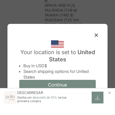
$)
SÉRVIA (RSD РСД)
TAILÂNDIA (THB ฿)
TAIWAN (TWD $)
TANZÂNIA (TZS SH)
TIMOR-LESTE (USD $)
TOGO (XOF FR)
TONGA (TOP T$)
TRINDADE E TOBAGO (TTD $)
TUNÍSIA (USD $)
TURQUEMENISTÃO (USD $)
Your location is set to
United
TURQUIA (TRY ₺)
States
TUVALU (AUD $)
Change country/region
UGANDA (UGX USH)
Buy in
USD$
URUGUAI (UYU $U)
Search shipping options for
United
USBEQUISTÃO (UZS SO'M)
States
VANUATU (VUV VT)
VENEZUELA (USD $)
Continue
Continue
VIETNAME (VND ₫)
DESCARREGAR
Change country/region and language
Cancel
WALLIS E FUTUNA (XPF FR)
Ganha um
desconto de 10%
na tua
ZIMBABUÉ (USD $)
primeira compra
ZÂMBIA (ZMW K)
ÁFRICA DO SUL (ZAR R)
ÁUSTRIA (EUR €)