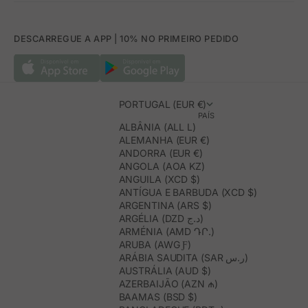
DESCARREGUE A APP | 10% NO PRIMEIRO PEDIDO
PORTUGAL (EUR €)
PAÍS
ALBÂNIA (ALL L)
ALEMANHA (EUR €)
ANDORRA (EUR €)
ANGOLA (AOA KZ)
ANGUILA (XCD $)
ANTÍGUA E BARBUDA (XCD $)
ARGENTINA (ARS $)
ARGÉLIA (DZD د.ج)
ARMÉNIA (AMD ԴՐ.)
ARUBA (AWG Ƒ)
ARÁBIA SAUDITA (SAR ر.س)
AUSTRÁLIA (AUD $)
AZERBAIJÃO (AZN ₼)
BAAMAS (BSD $)