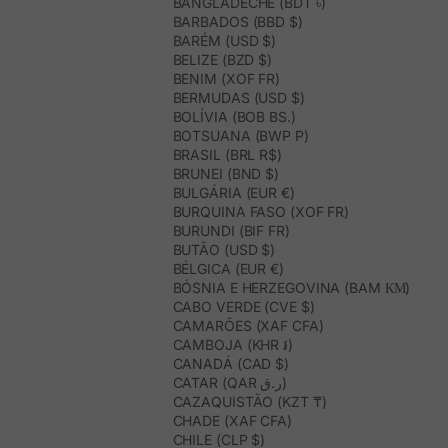
BANGLADECHE (BDT ৳)
BARBADOS (BBD $)
BARÉM (USD $)
BELIZE (BZD $)
BENIM (XOF FR)
BERMUDAS (USD $)
BOLÍVIA (BOB BS.)
BOTSUANA (BWP P)
BRASIL (BRL R$)
BRUNEI (BND $)
BULGÁRIA (EUR €)
BURQUINA FASO (XOF FR)
BURUNDI (BIF FR)
BUTÃO (USD $)
BÉLGICA (EUR €)
BÓSNIA E HERZEGOVINA (BAM КМ)
CABO VERDE (CVE $)
CAMARÕES (XAF CFA)
CAMBOJA (KHR ៛)
CANADÁ (CAD $)
CATAR (QAR ر.ق)
CAZAQUISTÃO (KZT ₸)
CHADE (XAF CFA)
CHILE (CLP $)