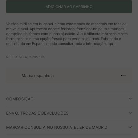
ADICIONAR AO CARRINHO
Vestido midi na cor buganvília com estampado de manchas em tons de
malva e azul. Apresenta decote fechado, franzidos no peito e mangas
compridas bufantes com punho ajustado. A sua silhueta marcada e sem
forro torna-o numa opção fresca para eventos diurnos. Fabricado e
desenhado em Espanha. pode consultar toda a informação aqui.
REFERÊNCIA: 197857.XS
Marca espanhola
Ir para o 
Ir para o
Ir para 
Ir para
COMPOSIÇÃO
ENVIO, TROCAS E DEVOLUÇÕES
MARCAR CONSULTA NO NOSSO ATELIER DE MADRID