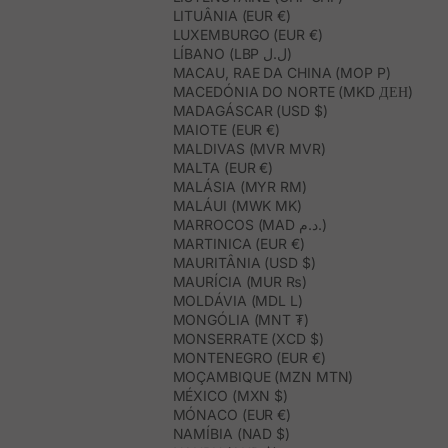
LITUÂNIA (EUR €)
LUXEMBURGO (EUR €)
LÍBANO (LBP ل.ل)
MACAU, RAE DA CHINA (MOP P)
MACEDÓNIA DO NORTE (MKD ДЕН)
MADAGÁSCAR (USD $)
MAIOTE (EUR €)
MALDIVAS (MVR MVR)
MALTA (EUR €)
MALÁSIA (MYR RM)
MALÁUI (MWK MK)
MARROCOS (MAD د.م.)
MARTINICA (EUR €)
MAURITÂNIA (USD $)
MAURÍCIA (MUR ₨)
MOLDÁVIA (MDL L)
MONGÓLIA (MNT ₮)
MONSERRATE (XCD $)
MONTENEGRO (EUR €)
MOÇAMBIQUE (MZN MTN)
MÉXICO (MXN $)
MÓNACO (EUR €)
NAMÍBIA (NAD $)