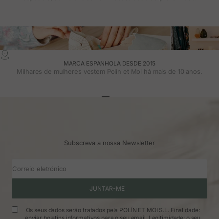
MARCA ESPANHOLA DESDE 2015
Milhares de mulheres vestem Polin et Moi há mais de 10 anos.
Ir para o artigo 1
Ir para o artigo 2
Ir para o artigo 3
Subscreva a nossa Newsletter
Correio eletrónico
JUNTAR-ME
Os seus dados serão tratados pela POLÍN ET MOI S.L. Finalidade:
enviar boletins informativos para o seu email. Legitimidade: o seu