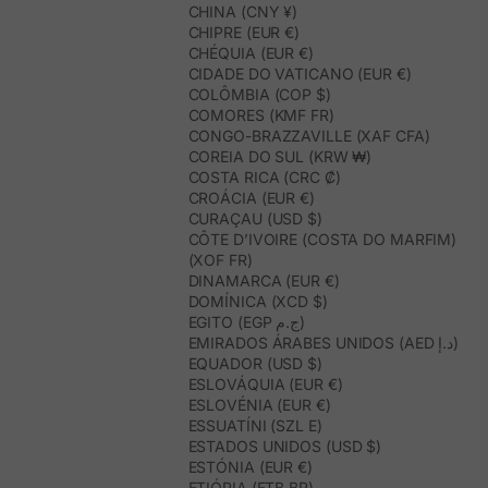
CHINA (CNY ¥)
CHIPRE (EUR €)
CHÉQUIA (EUR €)
CIDADE DO VATICANO (EUR €)
COLÔMBIA (COP $)
COMORES (KMF FR)
CONGO-BRAZZAVILLE (XAF CFA)
COREIA DO SUL (KRW ₩)
COSTA RICA (CRC ₡)
CROÁCIA (EUR €)
CURAÇAU (USD $)
CÔTE D’IVOIRE (COSTA DO MARFIM)
(XOF FR)
DINAMARCA (EUR €)
DOMÍNICA (XCD $)
EGITO (EGP ج.م)
EMIRADOS ÁRABES UNIDOS (AED د.إ)
EQUADOR (USD $)
ESLOVÁQUIA (EUR €)
ESLOVÉNIA (EUR €)
ESSUATÍNI (SZL E)
ESTADOS UNIDOS (USD $)
ESTÓNIA (EUR €)
ETIÓPIA (ETB BR)