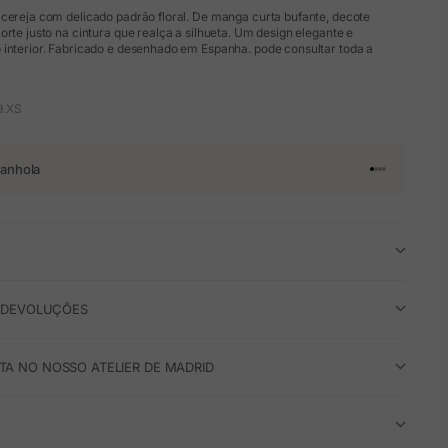
 cereja com delicado padrão floral. De manga curta bufante, decote
orte justo na cintura que realça a silhueta. Um design elegante e
 interior. Fabricado e desenhado em Espanha. pode consultar toda a
9.XS
anhola
Ir para o arti
Ir para o art
Ir para o ar
Ir para o a
E DEVOLUÇÕES
A NO NOSSO ATELIER DE MADRID