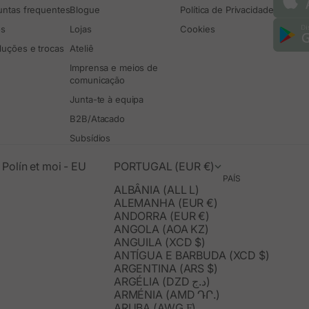
untas frequentes
Blogue
Política de Privacidade
os
Lojas
Cookies
luções e trocas
Ateliê
Imprensa e meios de
comunicação
Junta-te à equipa
B2B/Atacado
Subsídios
Polín et moi - EU
PORTUGAL (EUR €)
PAÍS
ALBÂNIA (ALL L)
ALEMANHA (EUR €)
ANDORRA (EUR €)
ANGOLA (AOA KZ)
ANGUILA (XCD $)
ANTÍGUA E BARBUDA (XCD $)
ARGENTINA (ARS $)
ARGÉLIA (DZD د.ج)
ARMÉNIA (AMD ԴՐ.)
ARUBA (AWG Ƒ)