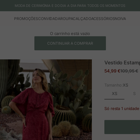
MODA DE CERIMÓNIA E DO DIA A DIA PARA TODOS OS MOMENTOS
PROMOÇÕES
CONVIDADA
ROUPA
CALÇADO
ACESSÓRIOS
NOIVA
O carrinho está vazio
CONTINUAR A COMPRAR
Vestido Estam
Preço em promoç
Preço no
54,99 €
109,95 €
Tamanho:
XS
XS
S
Só resta 1 unidade