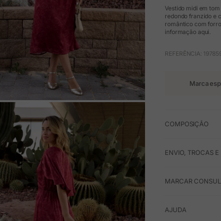
Vestido midi em tom
redondo franzido e c
romântico com forro
informação aqui.
REFERÊNCIA: 19785
Marca esp
M
COMPOSIÇÃO
ENVIO, TROCAS 
MARCAR CONSULT
AJUDA