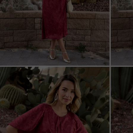
ZOOM
ZOO