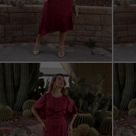
ZOOM
ZOO