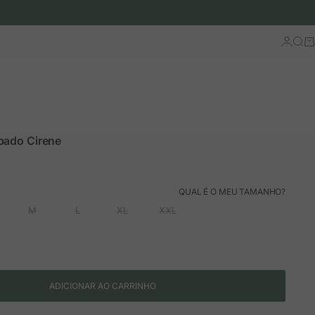
Iniciar 
Busc
Ca
pado Cirene
ão
rmal
QUAL É O MEU TAMANHO?
M
L
XL
XXL
ADICIONAR AO CARRINHO