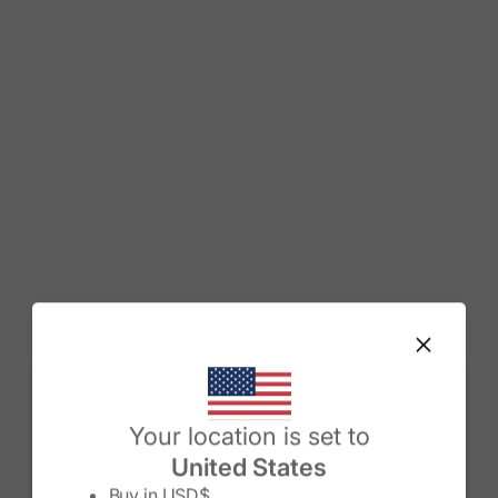
Change country/region
Your location is set to
United States
Buy in
USD$