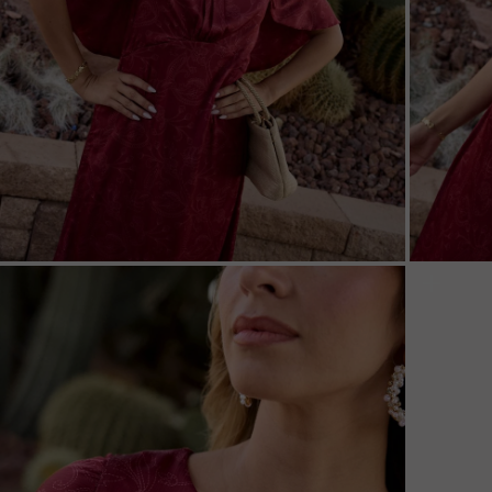
ZOOM
ZOO