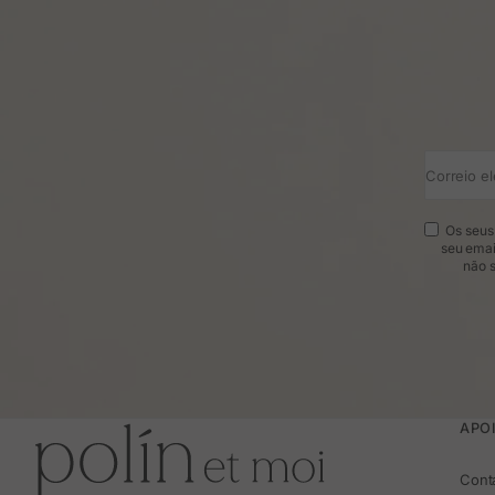
Correio el
Os seus 
seu emai
não s
APOI
Cont