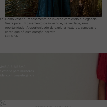
 e como adaptá-lo ao teu dia a dia
Como vestir num casamento de inverno com estilo e elegância
Vestir para um casamento de inverno é, na verdade, uma
oportunidade. A oportunidade de explorar texturas, camadas e
cores que só esta estação permite.
LER MAIS
MAIS A SI MESMA.
 critério para mulheres
ida, com uma elegância