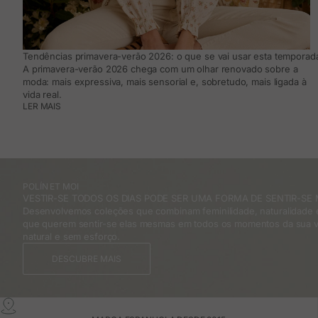
Tendências primavera-verão 2026: o que se vai usar esta temporada
A primavera-verão 2026 chega com um olhar renovado sobre a
moda: mais expressiva, mais sensorial e, sobretudo, mais ligada à
vida real.
LER MAIS
POLÍN ET MOI
VESTIR-SE TODOS OS DIAS PODE SER UMA FORMA DE SENTIR-SE 
Desenvolvemos coleções que combinam feminilidade, naturalidade e
que querem sentir-se elas mesmas em todos os momentos da sua v
natural e sem esforço.
DESCUBRE MAIS