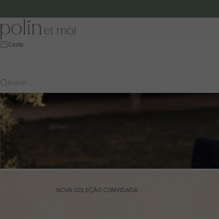
Ir para o conteúdo
Polín et moi - EU
Cesta
Buscar…
NOVA COLEÇÃO CONVIDADA