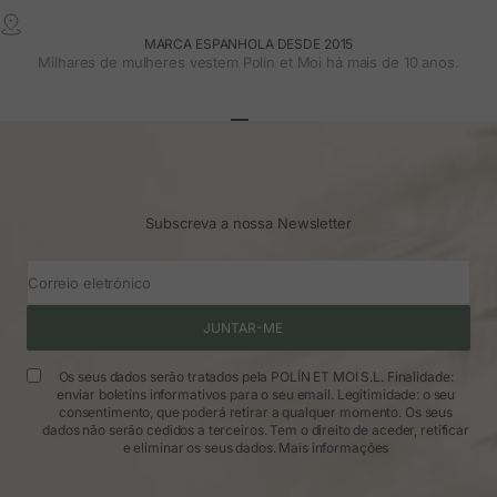
MARCA ESPANHOLA DESDE 2015
Milhares de mulheres vestem Polin et Moi há mais de 10 anos.
Ir para o artigo 1
Ir para o artigo 2
Ir para o artigo 3
Subscreva a nossa Newsletter
Correio eletrónico
JUNTAR-ME
Os seus dados serão tratados pela POLÍN ET MOI S.L. Finalidade:
enviar boletins informativos para o seu email. Legitimidade: o seu
consentimento, que poderá retirar a qualquer momento. Os seus
dados não serão cedidos a terceiros. Tem o direito de aceder, retificar
e eliminar os seus dados.
Mais informações