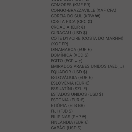
COMORES (KMF FR)
CONGO-BRAZZAVILLE (XAF CFA)
COREIA DO SUL (KRW ₩)
COSTA RICA (CRC ₡)
CROÁCIA (EUR €)
CURAÇAU (USD $)
CÔTE D’IVOIRE (COSTA DO MARFIM)
(XOF FR)
DINAMARCA (EUR €)
DOMÍNICA (XCD $)
EGITO (EGP ج.م)
EMIRADOS ÁRABES UNIDOS (AED د.إ)
EQUADOR (USD $)
ESLOVÁQUIA (EUR €)
ESLOVÉNIA (EUR €)
ESSUATÍNI (SZL E)
ESTADOS UNIDOS (USD $)
ESTÓNIA (EUR €)
ETIÓPIA (ETB BR)
FIJI (FJD $)
FILIPINAS (PHP ₱)
FINLÂNDIA (EUR €)
GABÃO (USD $)