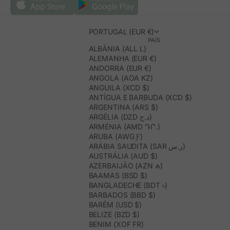
PORTUGAL (EUR €)
PAÍS
ALBÂNIA (ALL L)
ALEMANHA (EUR €)
ANDORRA (EUR €)
ANGOLA (AOA KZ)
ANGUILA (XCD $)
ANTÍGUA E BARBUDA (XCD $)
ARGENTINA (ARS $)
ARGÉLIA (DZD د.ج)
ARMÉNIA (AMD ԴՐ.)
ARUBA (AWG Ƒ)
ARÁBIA SAUDITA (SAR ر.س)
AUSTRÁLIA (AUD $)
AZERBAIJÃO (AZN ₼)
BAAMAS (BSD $)
BANGLADECHE (BDT ৳)
BARBADOS (BBD $)
BARÉM (USD $)
BELIZE (BZD $)
BENIM (XOF FR)