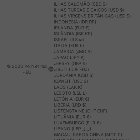
ILHAS SALOMÃO (SBD $)
ILHAS TURCAS E CAICOS (USD $)
ILHAS VIRGENS BRITÂNICAS (USD $)
INDONÉSIA (IDR RP)
IRLANDA (EUR €)
ISLÂNDIA (ISK KR)
ISRAEL (ILS ₪)
ITÁLIA (EUR €)
JAMAICA (JMD $)
JAPÃO (JPY ¥)
JERSEY (GBP £)
© 2026 Polín et moi
JIBUTI (DJF FDJ)
- EU
JORDÂNIA (USD $)
KOWEIT (USD $)
LAOS (LAK ₭)
LESOTO (LSL L)
LETÓNIA (EUR €)
LIBÉRIA (LRD $)
LISTENSTAINE (CHF CHF)
LITUÂNIA (EUR €)
LUXEMBURGO (EUR €)
LÍBANO (LBP ل.ل)
MACAU, RAE DA CHINA (MOP P)