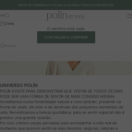
Ir para o conteúdo
MODA DE CERIMÓNIA E DO DIA A DIA PARA TODOS OS MOMENTOS
Polín et moi - EU
Buscar
Ca
Menu
Cesta
O carrinho está vazio
CONTINUAR A COMPRAR
Buscar…
UNIVERSO POLÍN
POLÍN EXISTE PARA DEMONSTRAR QUE VESTIR-SE TODOS OS DIAS
PODE SER UMA FORMA DE SENTIR-SE MAIS CONSIGO MESMA.
Acreditamos numa feminilidade natural e com carácter, presente na
forma de vestir, de viver e de desfrutar dos pequenos momentos da
vida. Reivindicamos a beleza quotidiana, para se sentir especial não é
preciso uma grande ocasião.
Por isso criamos peças pensadas para acompanhar a vida real de
mulheres que querem sentir-se elas mesmas: seguras, naturais e