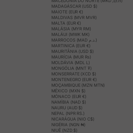
MACEDÓNIA DO NORTE (MKD ДЕН)
MADAGÁSCAR (USD $)
MAIOTE (EUR €)
MALDIVAS (MVR MVR)
MALTA (EUR €)
MALÁSIA (MYR RM)
MALÁUI (MWK MK)
MARROCOS (MAD د.م.)
MARTINICA (EUR €)
MAURITÂNIA (USD $)
MAURÍCIA (MUR ₨)
MOLDÁVIA (MDL L)
MONGÓLIA (MNT ₮)
MONSERRATE (XCD $)
MONTENEGRO (EUR €)
MOÇAMBIQUE (MZN MTN)
MÉXICO (MXN $)
MÓNACO (EUR €)
NAMÍBIA (NAD $)
NAURU (AUD $)
NEPAL (NPR RS.)
NICARÁGUA (NIO C$)
NIGÉRIA (NGN ₦)
NIUÊ (NZD $)