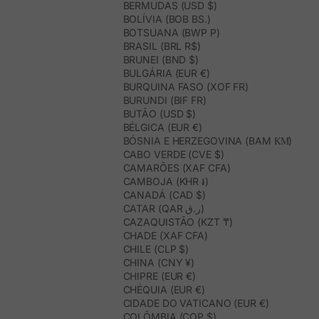
BERMUDAS (USD $)
BOLÍVIA (BOB BS.)
BOTSUANA (BWP P)
BRASIL (BRL R$)
BRUNEI (BND $)
BULGÁRIA (EUR €)
BURQUINA FASO (XOF FR)
BURUNDI (BIF FR)
BUTÃO (USD $)
BÉLGICA (EUR €)
BÓSNIA E HERZEGOVINA (BAM КМ)
CABO VERDE (CVE $)
CAMARÕES (XAF CFA)
CAMBOJA (KHR ៛)
CANADÁ (CAD $)
CATAR (QAR ر.ق)
CAZAQUISTÃO (KZT ₸)
CHADE (XAF CFA)
CHILE (CLP $)
CHINA (CNY ¥)
CHIPRE (EUR €)
CHÉQUIA (EUR €)
CIDADE DO VATICANO (EUR €)
COLÔMBIA (COP $)