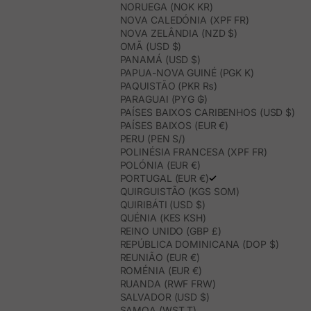
NORUEGA (NOK KR)
NOVA CALEDÓNIA (XPF FR)
NOVA ZELÂNDIA (NZD $)
OMÃ (USD $)
PANAMÁ (USD $)
PAPUA-NOVA GUINÉ (PGK K)
PAQUISTÃO (PKR ₨)
PARAGUAI (PYG ₲)
PAÍSES BAIXOS CARIBENHOS (USD $)
PAÍSES BAIXOS (EUR €)
PERU (PEN S/)
POLINÉSIA FRANCESA (XPF FR)
POLÓNIA (EUR €)
PORTUGAL (EUR €)
QUIRGUISTÃO (KGS SOM)
QUIRIBÁTI (USD $)
QUÉNIA (KES KSH)
REINO UNIDO (GBP £)
REPÚBLICA DOMINICANA (DOP $)
REUNIÃO (EUR €)
ROMÉNIA (EUR €)
RUANDA (RWF FRW)
SALVADOR (USD $)
SAMOA (WST T)