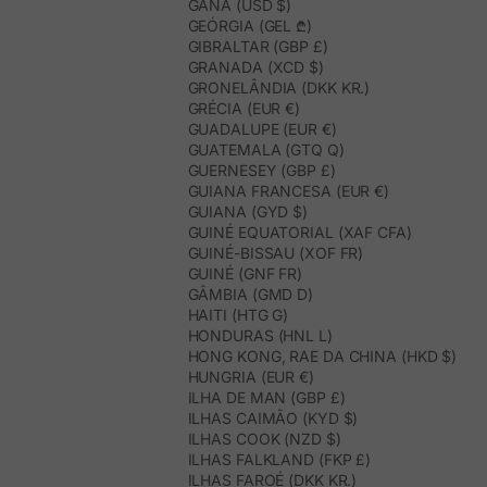
GANA (USD $)
GEÓRGIA (GEL ₾)
GIBRALTAR (GBP £)
GRANADA (XCD $)
GRONELÂNDIA (DKK KR.)
GRÉCIA (EUR €)
GUADALUPE (EUR €)
GUATEMALA (GTQ Q)
GUERNESEY (GBP £)
GUIANA FRANCESA (EUR €)
GUIANA (GYD $)
GUINÉ EQUATORIAL (XAF CFA)
GUINÉ-BISSAU (XOF FR)
GUINÉ (GNF FR)
GÂMBIA (GMD D)
HAITI (HTG G)
HONDURAS (HNL L)
HONG KONG, RAE DA CHINA (HKD $)
HUNGRIA (EUR €)
ILHA DE MAN (GBP £)
ILHAS CAIMÃO (KYD $)
ILHAS COOK (NZD $)
ILHAS FALKLAND (FKP £)
ILHAS FAROÉ (DKK KR.)