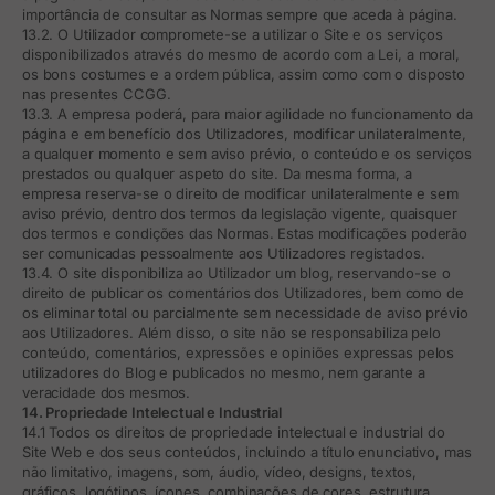
importância de consultar as Normas sempre que aceda à página.
13.2. O Utilizador compromete-se a utilizar o Site e os serviços
disponibilizados através do mesmo de acordo com a Lei, a moral,
os bons costumes e a ordem pública, assim como com o disposto
nas presentes CCGG.
13.3. A empresa poderá, para maior agilidade no funcionamento da
página e em benefício dos Utilizadores, modificar unilateralmente,
a qualquer momento e sem aviso prévio, o conteúdo e os serviços
prestados ou qualquer aspeto do site. Da mesma forma, a
empresa reserva-se o direito de modificar unilateralmente e sem
aviso prévio, dentro dos termos da legislação vigente, quaisquer
dos termos e condições das Normas. Estas modificações poderão
ser comunicadas pessoalmente aos Utilizadores registados.
13.4. O site disponibiliza ao Utilizador um blog, reservando-se o
direito de publicar os comentários dos Utilizadores, bem como de
os eliminar total ou parcialmente sem necessidade de aviso prévio
aos Utilizadores. Além disso, o site não se responsabiliza pelo
conteúdo, comentários, expressões e opiniões expressas pelos
utilizadores do Blog e publicados no mesmo, nem garante a
veracidade dos mesmos.
14. Propriedade Intelectual e Industrial
14.1 Todos os direitos de propriedade intelectual e industrial do
Site Web e dos seus conteúdos, incluindo a título enunciativo, mas
não limitativo, imagens, som, áudio, vídeo, designs, textos,
gráficos, logótipos, ícones, combinações de cores, estrutura,