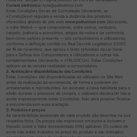
Correio eletrónico:
hola@polinetmoi.com
Estas Condições Gerais de Contratação (doravante, as
«Condições») regulam a venda à distância dos produtos
oferecidos através do site web
www.polinetmoi.com
(doravante,
o «Site Web») — que compreende, entre outros, vestuário,
calçado, joalharia e acessórios, artigos de noiva e de cerimónia,
bem como cartões presente — aos consumidores e utilizadores,
conforme a definição contida no Real Decreto Legislativo 1/2007,
de 16 de novembro, que aprova o texto refundido da Lei Geral
para a Defesa dos Consumidores e Utilizadores e outras leis
complementares (doravante, o «TRLGDCU»). Estas Condições
aplicam-se às vendas realizadas a consumidores.
2. Aceitação e disponibilização das Condições
Estas Condições são disponibilizadas ao utilizador no Site Web
antes da realização da encomenda, de forma a poderem ser
armazenadas e reproduzidas. Ao assinalar a caixa habilitada para o
efeito durante o processo de compra, o utilizador declara ter lido e
aceite expressamente estas Condições. Não será possível finalizar
a encomenda sem essa aceitação.
3. Produtos e preços
As características essenciais de cada produto são descritas na sua
respetiva ficha. Os preços são expressos em euros e incluem o
Imposto sobre o Valor Acrescentado (IVA) aplicável. Os custos de
envio não estão incluídos no preço do produto e são indicados