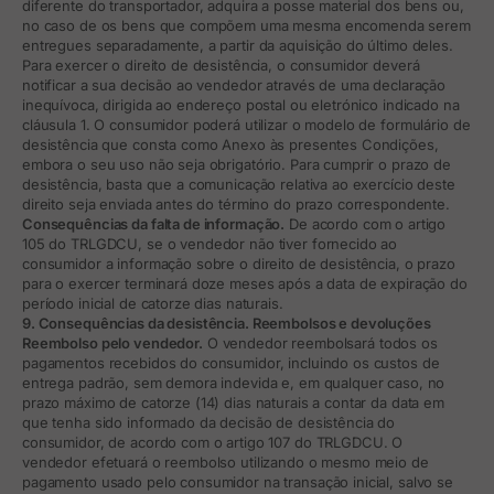
diferente do transportador, adquira a posse material dos bens ou,
no caso de os bens que compõem uma mesma encomenda serem
entregues separadamente, a partir da aquisição do último deles.
Para exercer o direito de desistência, o consumidor deverá
notificar a sua decisão ao vendedor através de uma declaração
inequívoca, dirigida ao endereço postal ou eletrónico indicado na
cláusula 1. O consumidor poderá utilizar o modelo de formulário de
desistência que consta como Anexo às presentes Condições,
embora o seu uso não seja obrigatório. Para cumprir o prazo de
desistência, basta que a comunicação relativa ao exercício deste
direito seja enviada antes do término do prazo correspondente.
Consequências da falta de informação.
De acordo com o artigo
105 do TRLGDCU, se o vendedor não tiver fornecido ao
consumidor a informação sobre o direito de desistência, o prazo
para o exercer terminará doze meses após a data de expiração do
período inicial de catorze dias naturais.
9. Consequências da desistência. Reembolsos e devoluções
Reembolso pelo vendedor.
O vendedor reembolsará todos os
pagamentos recebidos do consumidor, incluindo os custos de
entrega padrão, sem demora indevida e, em qualquer caso, no
prazo máximo de catorze (14) dias naturais a contar da data em
que tenha sido informado da decisão de desistência do
consumidor, de acordo com o artigo 107 do TRLGDCU. O
vendedor efetuará o reembolso utilizando o mesmo meio de
pagamento usado pelo consumidor na transação inicial, salvo se