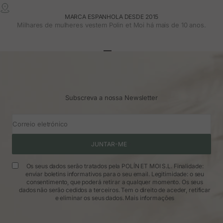
MARCA ESPANHOLA DESDE 2015
Milhares de mulheres vestem Polin et Moi há mais de 10 anos.
Ir para o artigo 1
Ir para o artigo 2
Ir para o artigo 3
Subscreva a nossa Newsletter
Correio eletrónico
JUNTAR-ME
Os seus dados serão tratados pela POLÍN ET MOI S.L. Finalidade:
enviar boletins informativos para o seu email. Legitimidade: o seu
consentimento, que poderá retirar a qualquer momento. Os seus
dados não serão cedidos a terceiros. Tem o direito de aceder, retificar
e eliminar os seus dados.
Mais informações