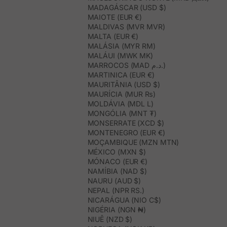
MADAGÁSCAR (USD $)
MAIOTE (EUR €)
MALDIVAS (MVR MVR)
MALTA (EUR €)
MALÁSIA (MYR RM)
MALÁUI (MWK MK)
MARROCOS (MAD د.م.)
MARTINICA (EUR €)
MAURITÂNIA (USD $)
MAURÍCIA (MUR ₨)
MOLDÁVIA (MDL L)
MONGÓLIA (MNT ₮)
MONSERRATE (XCD $)
MONTENEGRO (EUR €)
MOÇAMBIQUE (MZN MTN)
MÉXICO (MXN $)
MÓNACO (EUR €)
NAMÍBIA (NAD $)
NAURU (AUD $)
NEPAL (NPR RS.)
NICARÁGUA (NIO C$)
NIGÉRIA (NGN ₦)
NIUÊ (NZD $)