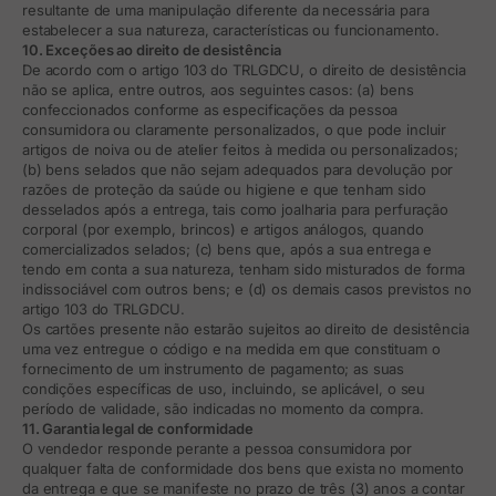
resultante de uma manipulação diferente da necessária para
estabelecer a sua natureza, características ou funcionamento.
10. Exceções ao direito de desistência
De acordo com o artigo 103 do TRLGDCU, o direito de desistência
não se aplica, entre outros, aos seguintes casos: (a) bens
confeccionados conforme as especificações da pessoa
consumidora ou claramente personalizados, o que pode incluir
artigos de noiva ou de atelier feitos à medida ou personalizados;
(b) bens selados que não sejam adequados para devolução por
razões de proteção da saúde ou higiene e que tenham sido
desselados após a entrega, tais como joalharia para perfuração
corporal (por exemplo, brincos) e artigos análogos, quando
comercializados selados; (c) bens que, após a sua entrega e
tendo em conta a sua natureza, tenham sido misturados de forma
indissociável com outros bens; e (d) os demais casos previstos no
artigo 103 do TRLGDCU.
Os cartões presente não estarão sujeitos ao direito de desistência
uma vez entregue o código e na medida em que constituam o
fornecimento de um instrumento de pagamento; as suas
condições específicas de uso, incluindo, se aplicável, o seu
período de validade, são indicadas no momento da compra.
11. Garantia legal de conformidade
O vendedor responde perante a pessoa consumidora por
qualquer falta de conformidade dos bens que exista no momento
da entrega e que se manifeste no prazo de três (3) anos a contar