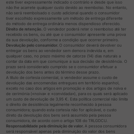
este tiver expressamente indicado o contrário e desde que isso
não lhe acarrete qualquer custo devido ao reembolso. No entanto,
não será reembolsado o custo adicional quando o consumidor
tiver escolhido expressamente um método de entrega diferente
do método de entrega ordinária menos dispendioso oferecido.
Direito de retenção.
O vendedor poderá reter o reembolso até ter
recebido os bens, ou até que o consumidor apresente uma prova
da sua devolução, conforme a condição que ocorrer primeiro.
Devolução pelo consumidor.
O consumidor deverá devolver ou
entregar os bens ao vendedor sem demora indevida e, em
qualquer caso, no prazo máximo de catorze (14) dias naturais a
contar da data em que comunique a sua decisão de desistência. O
prazo será considerado cumprido se o consumidor efetuar a
devolução dos bens antes do término desse prazo.
A título de cortesia comercial, o vendedor assume o custo de
devolução das encomendas entregues em território espanhol,
exceto no caso dos artigos em promoção e dos artigos de noiva e
de cerimónia («noiva» e «convidada»), para os quais será aplicado
um custo de devolução de 3,95 €. Esta política comercial não limita
o direito de desistência legalmente reconhecido à pessoa
consumidora; quando esta cortesia não for aplicável, o custo
direto da devolução dos bens será assumido pela pessoa
consumidora, de acordo com o artigo 108 do TRLGDCU.
Responsabilidade pela diminuição de valor.
A pessoa consumidora
será responsável apenas pela diminuição do valor dos bens