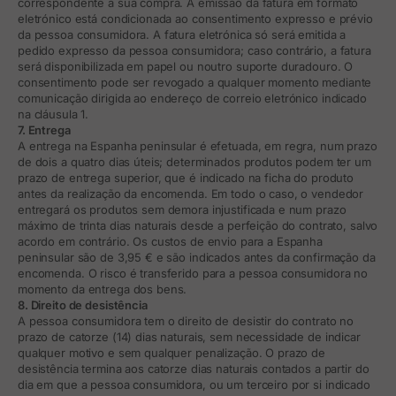
correspondente à sua compra. A emissão da fatura em formato
eletrónico está condicionada ao consentimento expresso e prévio
da pessoa consumidora. A fatura eletrónica só será emitida a
pedido expresso da pessoa consumidora; caso contrário, a fatura
será disponibilizada em papel ou noutro suporte duradouro. O
consentimento pode ser revogado a qualquer momento mediante
comunicação dirigida ao endereço de correio eletrónico indicado
na cláusula 1.
7. Entrega
A entrega na Espanha peninsular é efetuada, em regra, num prazo
de dois a quatro dias úteis; determinados produtos podem ter um
prazo de entrega superior, que é indicado na ficha do produto
antes da realização da encomenda. Em todo o caso, o vendedor
entregará os produtos sem demora injustificada e num prazo
máximo de trinta dias naturais desde a perfeição do contrato, salvo
acordo em contrário. Os custos de envio para a Espanha
peninsular são de 3,95 € e são indicados antes da confirmação da
encomenda. O risco é transferido para a pessoa consumidora no
momento da entrega dos bens.
8. Direito de desistência
A pessoa consumidora tem o direito de desistir do contrato no
prazo de catorze (14) dias naturais, sem necessidade de indicar
qualquer motivo e sem qualquer penalização. O prazo de
desistência termina aos catorze dias naturais contados a partir do
dia em que a pessoa consumidora, ou um terceiro por si indicado