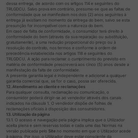
dessa entrega, de acordo com os artigos 114 e seguintes do
TRLGDCU. Salvo prova em contrário, presume-se que as faltas de
conformidade que se manifestem nos dois (2) anos seguintes à
entrega já existiam no momento da entrega do bem, salvo se esta
presunção for incompatível com a natureza do bem.
Em caso de falta de conformidade, o consumidor terá direito à
conformidade do bem (através da sua reparação ou substituição,
gratuitamente), a uma redução proporcional do preço ou à
resolução do contrato, nos termos e conforme a ordem de
precedência estabelecida nos artigos 118 e seguintes do
TRLGDCU. A ação para reclamar o cumprimento do previsto em
matéria de conformidade prescreverá aos cinco (5) anos desde a
manifestação da falta de conformidade.
A presente garantia legal é independente e adicional a qualquer
garantia comercial que, se for o caso, possa ser oferecida.
12. Atendimento ao cliente e reclamações
Para qualquer consulta, reclamação ou comunicação, o
consumidor poderá dirigir-se ao vendedor através dos canais
indicados na cláusula 1. O vendedor dispõe de folhas de
reclamações oficiais à disposição dos consumidores.
13. Utilização da página
13.1. O acesso e navegação pela página implica que o Utilizador
aceita plena e sem reservas todas e cada uma das Normas na
versão publicada pelo
Site
no momento em que o Utilizador acede
à página. Por isso, o Utilizador deve estar consciente da