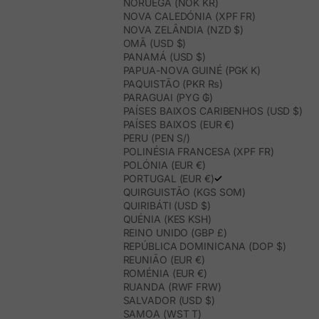
NORUEGA (NOK KR)
NOVA CALEDÓNIA (XPF FR)
NOVA ZELÂNDIA (NZD $)
OMÃ (USD $)
PANAMÁ (USD $)
PAPUA-NOVA GUINÉ (PGK K)
PAQUISTÃO (PKR ₨)
PARAGUAI (PYG ₲)
PAÍSES BAIXOS CARIBENHOS (USD $)
PAÍSES BAIXOS (EUR €)
PERU (PEN S/)
POLINÉSIA FRANCESA (XPF FR)
POLÓNIA (EUR €)
PORTUGAL (EUR €)
QUIRGUISTÃO (KGS SOM)
QUIRIBÁTI (USD $)
QUÉNIA (KES KSH)
REINO UNIDO (GBP £)
REPÚBLICA DOMINICANA (DOP $)
REUNIÃO (EUR €)
ROMÉNIA (EUR €)
RUANDA (RWF FRW)
SALVADOR (USD $)
SAMOA (WST T)