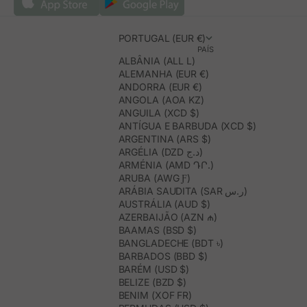
PORTUGAL (EUR €)
PAÍS
ALBÂNIA (ALL L)
ALEMANHA (EUR €)
ANDORRA (EUR €)
ANGOLA (AOA KZ)
ANGUILA (XCD $)
ANTÍGUA E BARBUDA (XCD $)
ARGENTINA (ARS $)
ARGÉLIA (DZD د.ج)
ARMÉNIA (AMD ԴՐ.)
ARUBA (AWG Ƒ)
ARÁBIA SAUDITA (SAR ر.س)
AUSTRÁLIA (AUD $)
AZERBAIJÃO (AZN ₼)
BAAMAS (BSD $)
BANGLADECHE (BDT ৳)
BARBADOS (BBD $)
BARÉM (USD $)
BELIZE (BZD $)
BENIM (XOF FR)