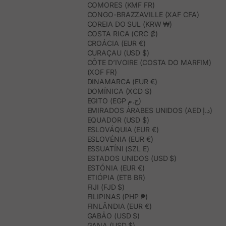
COMORES (KMF FR)
CONGO-BRAZZAVILLE (XAF CFA)
COREIA DO SUL (KRW ₩)
COSTA RICA (CRC ₡)
CROÁCIA (EUR €)
CURAÇAU (USD $)
CÔTE D’IVOIRE (COSTA DO MARFIM)
(XOF FR)
DINAMARCA (EUR €)
DOMÍNICA (XCD $)
EGITO (EGP ج.م)
EMIRADOS ÁRABES UNIDOS (AED د.إ)
EQUADOR (USD $)
ESLOVÁQUIA (EUR €)
ESLOVÉNIA (EUR €)
ESSUATÍNI (SZL E)
ESTADOS UNIDOS (USD $)
ESTÓNIA (EUR €)
ETIÓPIA (ETB BR)
FIJI (FJD $)
FILIPINAS (PHP ₱)
FINLÂNDIA (EUR €)
GABÃO (USD $)
GANA (USD $)