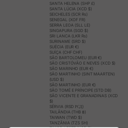
SANTA HELENA (SHP £)
SANTA LÚCIA (XCD $)
SEICHELES (SCR ₨)
SENEGAL (XOF FR)
SERRA LEOA (SLL LE)
SINGAPURA (SGD $)
SRI LANCA (LKR ₨)
SURINAME (SRD $)
SUÉCIA (EUR €)
SUÍÇA (CHF CHF)
SÃO BARTOLOMEU (EUR €)
SÃO CRISTÓVÃO E NEVES (XCD $)
SÃO MARINHO (EUR €)
SÃO MARTINHO (SINT MAARTEN)
(USD $)
SÃO MARTINHO (EUR €)
SÃO TOMÉ E PRÍNCIPE (STD DB)
SÃO VICENTE E GRANADINAS (XCD
$)
SÉRVIA (RSD РСД)
TAILÂNDIA (THB ฿)
TAIWAN (TWD $)
TANZÂNIA (TZS SH)