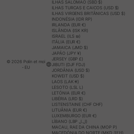
ILHAS SALOMÃO (SBD $)
ILHAS TURCAS E CAICOS (USD $)
ILHAS VIRGENS BRITÂNICAS (USD $)
INDONÉSIA (IDR RP)
IRLANDA (EUR €)
ISLÂNDIA (ISK KR)
ISRAEL (ILS ₪)
ITÁLIA (EUR €)
JAMAICA (JMD $)
JAPÃO (JPY ¥)
JERSEY (GBP £)
© 2026 Polín et moi
JIBUTI (DJF FDJ)
- EU
JORDÂNIA (USD $)
KOWEIT (USD $)
LAOS (LAK ₭)
LESOTO (LSL L)
LETÓNIA (EUR €)
LIBÉRIA (LRD $)
LISTENSTAINE (CHF CHF)
LITUÂNIA (EUR €)
LUXEMBURGO (EUR €)
LÍBANO (LBP ل.ل)
MACAU, RAE DA CHINA (MOP P)
MACEDÓNIA DO NORTE (MKD ДЕН)