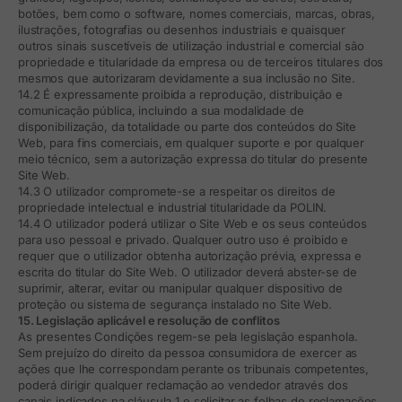
botões, bem como o software, nomes comerciais, marcas, obras,
ilustrações, fotografias ou desenhos industriais e quaisquer
outros sinais suscetíveis de utilização industrial e comercial são
propriedade e titularidade da empresa ou de terceiros titulares dos
mesmos que autorizaram devidamente a sua inclusão no Site.
14.2 É expressamente proibida a reprodução, distribuição e
comunicação pública, incluindo a sua modalidade de
disponibilização, da totalidade ou parte dos conteúdos do Site
Web, para fins comerciais, em qualquer suporte e por qualquer
meio técnico, sem a autorização expressa do titular do presente
Site Web.
14.3 O utilizador compromete-se a respeitar os direitos de
propriedade intelectual e industrial titularidade da POLIN.
14.4 O utilizador poderá utilizar o Site Web e os seus conteúdos
para uso pessoal e privado. Qualquer outro uso é proibido e
requer que o utilizador obtenha autorização prévia, expressa e
escrita do titular do Site Web. O utilizador deverá abster-se de
suprimir, alterar, evitar ou manipular qualquer dispositivo de
proteção ou sistema de segurança instalado no Site Web.
15. Legislação aplicável e resolução de conflitos
As presentes Condições regem-se pela legislação espanhola.
Sem prejuízo do direito da pessoa consumidora de exercer as
ações que lhe correspondam perante os tribunais competentes,
poderá dirigir qualquer reclamação ao vendedor através dos
canais indicados na cláusula 1 e solicitar as folhas de reclamações