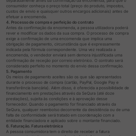
separadamente antes da confirmação da encomenda, para que o
consumidor conheça o preço total (preço do produto, impostos,
custos de envio e quaisquer outros encargos adicionais) antes de
efetuar a encomenda.
4. Processo de compra e perfeição do contrato
Antes da confirmação da encomenda, a pessoa utilizadora poderá
rever e modificar os dados da sua compra. O processo de compra
exige a confirmação de uma encomenda que implica uma
obrigação de pagamento, circunstância que é expressamente
indicada pela fórmula correspondente. Uma vez realizada a
encomenda, o vendedor enviará sem demora injustificada uma
confirmação de receção por correio eletrónico. O contrato será
considerado perfeito no momento do envio dessa confirmação.
5. Pagamento
Os meios de pagamento aceites são os que são apresentados
durante o processo de compra (cartão, PayPal, Google Pay e
transferência bancária). Além disso, é oferecida a possibilidade de
financiamento em prestações através da SeQura (até doze
prestações), sujeita às condições e à aprovação desse
fornecedor. Quando o pagamento for financiado através da
SeQura, qualquer reembolso decorrente da desistência ou de uma
falta de conformidade será tratado em coordenação com a
entidade financiadora e aplicado sobre o montante financiado.
6. Faturação. Fatura eletrónica
A pessoa consumidora tem o direito de receber a fatura