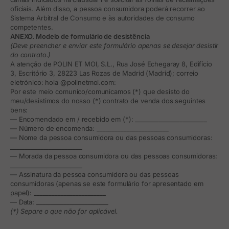
oficiais. Além disso, a pessoa consumidora poderá recorrer ao
Sistema Arbitral de Consumo e às autoridades de consumo
competentes.
ANEXO. Modelo de formulário de desistência
(Deve preencher e enviar este formulário apenas se desejar desistir
do contrato.)
A atenção de POLIN ET MOI, S.L., Rua José Echegaray 8, Edifício
3, Escritório 3, 28223 Las Rozas de Madrid (Madrid); correio
eletrónico: hola @polinetmoi.com:
Por este meio comunico/comunicamos (*) que desisto do
meu/desistimos do nosso (*) contrato de venda dos seguintes
bens:
— Encomendado em / recebido em (*): ________________________
— Número de encomenda: ________________________
— Nome da pessoa consumidora ou das pessoas consumidoras:
________________________
— Morada da pessoa consumidora ou das pessoas consumidoras:
________________________
— Assinatura da pessoa consumidora ou das pessoas
consumidoras (apenas se este formulário for apresentado em
papel): ________________________
— Data: ________________________
(*) Separe o que não for aplicável.