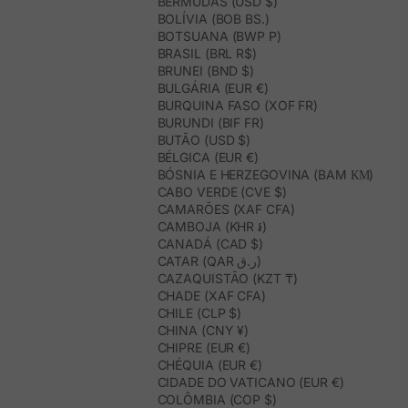
BERMUDAS (USD $)
BOLÍVIA (BOB BS.)
BOTSUANA (BWP P)
BRASIL (BRL R$)
BRUNEI (BND $)
BULGÁRIA (EUR €)
BURQUINA FASO (XOF FR)
BURUNDI (BIF FR)
BUTÃO (USD $)
BÉLGICA (EUR €)
BÓSNIA E HERZEGOVINA (BAM КМ)
CABO VERDE (CVE $)
CAMARÕES (XAF CFA)
CAMBOJA (KHR ៛)
CANADÁ (CAD $)
CATAR (QAR ر.ق)
CAZAQUISTÃO (KZT ₸)
CHADE (XAF CFA)
CHILE (CLP $)
CHINA (CNY ¥)
CHIPRE (EUR €)
CHÉQUIA (EUR €)
CIDADE DO VATICANO (EUR €)
COLÔMBIA (COP $)