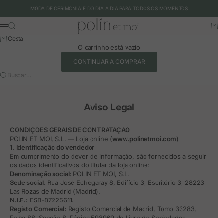
Ir para o conteúdo
MODA DE CERIMÓNIA E DO DIA A DIA PARA TODOS OS MOMENTOS
Polín et moi - EU
Buscar
Ca
Menu
Cesta
O carrinho está vazio
CONTINUAR A COMPRAR
Buscar…
Aviso Legal
CONDIÇÕES GERAIS DE CONTRATAÇÃO
POLIN ET MOI, S.L. — Loja online (
www.polinetmoi.com
)
1. Identificação do vendedor
Em cumprimento do dever de informação, são fornecidos a seguir
os dados identificativos do titular da loja online:
Denominação social:
POLIN ET MOI, S.L.
Sede social:
Rua José Echegaray 8, Edifício 3, Escritório 3, 28223
Las Rozas de Madrid (Madrid).
N.I.F.:
ESB-87225611.
Registo Comercial:
Registo Comercial de Madrid, Tomo 33283,
Folha 88, Secção 8, Página 598969 do Livro de Sociedades.