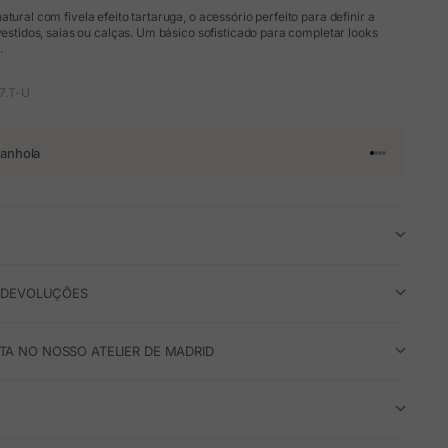
tural com fivela efeito tartaruga, o acessório perfeito para definir a
 vestidos, saias ou calças. Um básico sofisticado para completar looks
.
7.T-U
anhola
Ir para o arti
Ir para o art
Ir para o ar
Ir para o a
E DEVOLUÇÕES
A NO NOSSO ATELIER DE MADRID