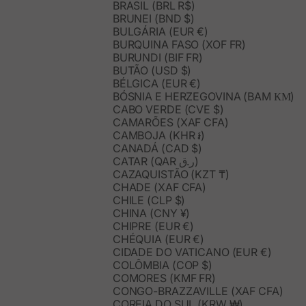
BRASIL (BRL R$)
BRUNEI (BND $)
BULGÁRIA (EUR €)
BURQUINA FASO (XOF FR)
BURUNDI (BIF FR)
BUTÃO (USD $)
BÉLGICA (EUR €)
BÓSNIA E HERZEGOVINA (BAM КМ)
CABO VERDE (CVE $)
CAMARÕES (XAF CFA)
CAMBOJA (KHR ៛)
CANADÁ (CAD $)
CATAR (QAR ر.ق)
CAZAQUISTÃO (KZT ₸)
CHADE (XAF CFA)
CHILE (CLP $)
CHINA (CNY ¥)
CHIPRE (EUR €)
CHÉQUIA (EUR €)
CIDADE DO VATICANO (EUR €)
COLÔMBIA (COP $)
COMORES (KMF FR)
CONGO-BRAZZAVILLE (XAF CFA)
COREIA DO SUL (KRW ₩)