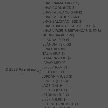
ILHAS CAIMÃO (KYD $)
ILHAS COOK (NZD $)
ILHAS FALKLAND (FKP £)
ILHAS FAROÉ (DKK KR.)
ILHAS SALOMÃO (SBD $)
ILHAS TURCAS E CAICOS (USD $)
ILHAS VIRGENS BRITÂNICAS (USD $)
INDONÉSIA (IDR RP)
IRLANDA (EUR €)
ISLÂNDIA (ISK KR)
ISRAEL (ILS ₪)
ITÁLIA (EUR €)
JAMAICA (JMD $)
JAPÃO (JPY ¥)
JERSEY (GBP £)
© 2026 Polín et moi
JIBUTI (DJF FDJ)
- EU
JORDÂNIA (USD $)
KOWEIT (USD $)
LAOS (LAK ₭)
LESOTO (LSL L)
LETÓNIA (EUR €)
LIBÉRIA (LRD $)
LISTENSTAINE (CHF CHF)