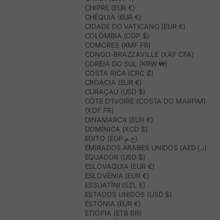
CHIPRE (EUR €)
CHÉQUIA (EUR €)
CIDADE DO VATICANO (EUR €)
COLÔMBIA (COP $)
COMORES (KMF FR)
CONGO-BRAZZAVILLE (XAF CFA)
COREIA DO SUL (KRW ₩)
COSTA RICA (CRC ₡)
CROÁCIA (EUR €)
CURAÇAU (USD $)
CÔTE D’IVOIRE (COSTA DO MARFIM)
(XOF FR)
DINAMARCA (EUR €)
DOMÍNICA (XCD $)
EGITO (EGP ج.م)
EMIRADOS ÁRABES UNIDOS (AED د.إ)
EQUADOR (USD $)
ESLOVÁQUIA (EUR €)
ESLOVÉNIA (EUR €)
ESSUATÍNI (SZL E)
ESTADOS UNIDOS (USD $)
ESTÓNIA (EUR €)
ETIÓPIA (ETB BR)