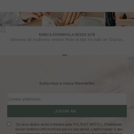
MARCA ESPANHOLA DESDE 2015
Milhares de mulheres vestem Polin et Moi há mais de 10 anos.
Ir para o artigo 1
Ir para o artigo 2
Ir para o artigo 3
Subscreva a nossa Newsletter
Correio eletrónico
JUNTAR-ME
Os seus dados serão tratados pela POLÍN ET MOI S.L. Finalidade:
enviar boletins informativos para o seu email. Legitimidade: o seu
consentimento, que poderá retirar a qualquer momento. Os seus