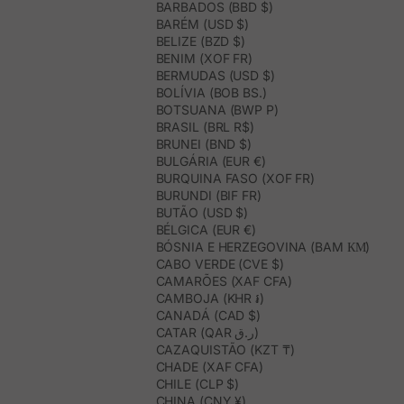
BARBADOS (BBD $)
BARÉM (USD $)
BELIZE (BZD $)
BENIM (XOF FR)
BERMUDAS (USD $)
BOLÍVIA (BOB BS.)
BOTSUANA (BWP P)
BRASIL (BRL R$)
BRUNEI (BND $)
BULGÁRIA (EUR €)
BURQUINA FASO (XOF FR)
BURUNDI (BIF FR)
BUTÃO (USD $)
BÉLGICA (EUR €)
BÓSNIA E HERZEGOVINA (BAM КМ)
CABO VERDE (CVE $)
CAMARÕES (XAF CFA)
CAMBOJA (KHR ៛)
CANADÁ (CAD $)
CATAR (QAR ر.ق)
CAZAQUISTÃO (KZT ₸)
CHADE (XAF CFA)
CHILE (CLP $)
CHINA (CNY ¥)