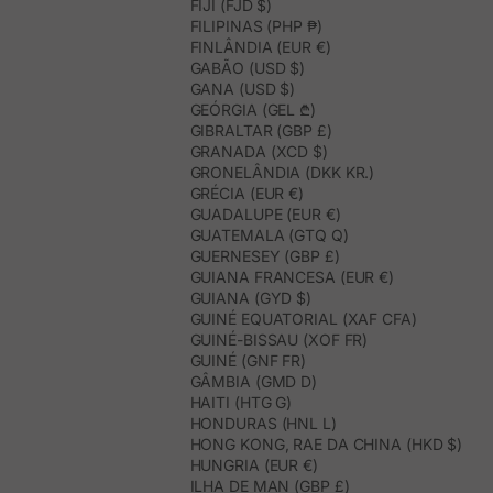
FIJI (FJD $)
FILIPINAS (PHP ₱)
FINLÂNDIA (EUR €)
GABÃO (USD $)
GANA (USD $)
GEÓRGIA (GEL ₾)
GIBRALTAR (GBP £)
GRANADA (XCD $)
GRONELÂNDIA (DKK KR.)
GRÉCIA (EUR €)
GUADALUPE (EUR €)
GUATEMALA (GTQ Q)
GUERNESEY (GBP £)
GUIANA FRANCESA (EUR €)
GUIANA (GYD $)
GUINÉ EQUATORIAL (XAF CFA)
GUINÉ-BISSAU (XOF FR)
GUINÉ (GNF FR)
GÂMBIA (GMD D)
HAITI (HTG G)
HONDURAS (HNL L)
HONG KONG, RAE DA CHINA (HKD $)
HUNGRIA (EUR €)
ILHA DE MAN (GBP £)