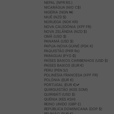
NEPAL (NPR RS.)
NICARÁGUA (NIO C$)
NIGÉRIA (NGN ₦)
NIUÊ (NZD $)
NORUEGA (NOK KR)
NOVA CALEDÓNIA (XPF FR)
NOVA ZELÂNDIA (NZD $)
OMÃ (USD $)
PANAMÁ (USD $)
PAPUA-NOVA GUINÉ (PGK K)
PAQUISTÃO (PKR ₨)
PARAGUAI (PYG ₲)
PAÍSES BAIXOS CARIBENHOS (USD $)
PAÍSES BAIXOS (EUR €)
PERU (PEN S/)
POLINÉSIA FRANCESA (XPF FR)
POLÓNIA (EUR €)
PORTUGAL (EUR €)
QUIRGUISTÃO (KGS SOM)
QUIRIBÁTI (USD $)
QUÉNIA (KES KSH)
REINO UNIDO (GBP £)
REPÚBLICA DOMINICANA (DOP $)
REUNIÃO (EUR €)