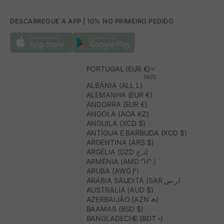
DESCARREGUE A APP | 10% NO PRIMEIRO PEDIDO
PORTUGAL (EUR €)
PAÍS
ALBÂNIA (ALL L)
ALEMANHA (EUR €)
ANDORRA (EUR €)
ANGOLA (AOA KZ)
ANGUILA (XCD $)
ANTÍGUA E BARBUDA (XCD $)
ARGENTINA (ARS $)
ARGÉLIA (DZD د.ج)
ARMÉNIA (AMD ԴՐ.)
ARUBA (AWG Ƒ)
ARÁBIA SAUDITA (SAR ر.س)
AUSTRÁLIA (AUD $)
AZERBAIJÃO (AZN ₼)
BAAMAS (BSD $)
BANGLADECHE (BDT ৳)