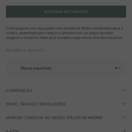
ADICIONAR AO CARRINHO
Cinto largo em cor rosa pastel com detalhe de flores metalizadas para a
cintura, desenhado para realçar a silhueta com um toque de estilo
elegante e moderno. Ideal para ocasiões especiais ou eventos noturnos.
REFERÊNCIA: 183237.T-U
Marca espanhola
Ir para o 
Ir para o
Ir para 
Ir para
COMPOSIÇÃO
ENVIO, TROCAS E DEVOLUÇÕES
MARCAR CONSULTA NO NOSSO ATELIER DE MADRID
AJUDA