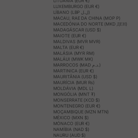
LITUÂNIA (EUR €)
LUXEMBURGO (EUR €)
LÍBANO (LBP ل.ل)
MACAU, RAE DA CHINA (MOP P)
MACEDÓNIA DO NORTE (MKD ДЕН)
MADAGÁSCAR (USD $)
MAIOTE (EUR €)
MALDIVAS (MVR MVR)
MALTA (EUR €)
MALÁSIA (MYR RM)
MALÁUI (MWK MK)
MARROCOS (MAD د.م.)
MARTINICA (EUR €)
MAURITÂNIA (USD $)
MAURÍCIA (MUR ₨)
MOLDÁVIA (MDL L)
MONGÓLIA (MNT ₮)
MONSERRATE (XCD $)
MONTENEGRO (EUR €)
MOÇAMBIQUE (MZN MTN)
MÉXICO (MXN $)
MÓNACO (EUR €)
NAMÍBIA (NAD $)
NAURU (AUD $)