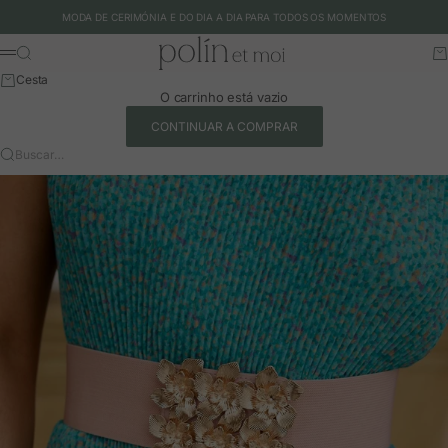
Ir para o conteúdo
MODA DE CERIMÓNIA E DO DIA A DIA PARA TODOS OS MOMENTOS
Polín et moi - EU
Buscar
Ca
Menu
Cesta
O carrinho está vazio
CONTINUAR A COMPRAR
Buscar…