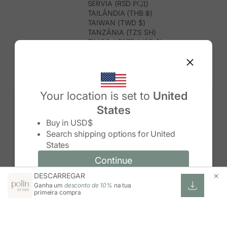
SÉRVIA (RSD РСД)
TAILÂNDIA (THB ฿)
TAIWAN (TWD $)
TANZÂNIA (TZS SH)
TIMOR-LESTE (USD $)
TOGO (XOF FR)
TONGA (TOP T$)
TRINDADE E TOBAGO (TTD $)
TUNÍSIA (USD $)
TURQUEMENISTÃO (USD $)
Your location is set to
United
TURQUIA (TRY ₺)
States
TUVALU (AUD $)
Change country/region
UGANDA (UGX USH)
Buy in
USD$
URUGUAI (UYU $U)
Search shipping options for
United
USBEQUISTÃO (UZS SO'M)
States
VANUATU (VUV VT)
VENEZUELA (USD $)
Continue
Continue
VIETNAME (VND ₫)
DESCARREGAR
Change country/region and language
Cancel
WALLIS E FUTUNA (XPF FR)
Ganha um
desconto de 10%
na tua
ZIMBABUÉ (USD $)
primeira compra
ZÂMBIA (ZMW K)
ÁFRICA DO SUL (ZAR R)
ÁUSTRIA (EUR €)
ÍNDIA (INR ₹)