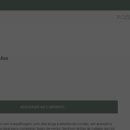
Iniciar 
Busc
Ca
lise
ão
mal
ADICIONAR AO CARRINHO
m tom maquilhagem com aba larga e detalhe de cordão, um acessório
do ideal para completar looks de verão. Nenhum artigo de cabelo, gorros