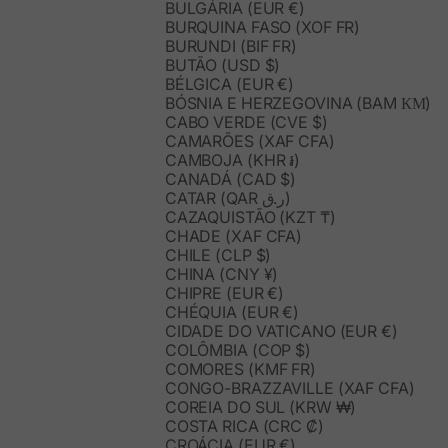
BULGÁRIA (EUR €)
BURQUINA FASO (XOF FR)
BURUNDI (BIF FR)
BUTÃO (USD $)
BÉLGICA (EUR €)
BÓSNIA E HERZEGOVINA (BAM КМ)
CABO VERDE (CVE $)
CAMARÕES (XAF CFA)
CAMBOJA (KHR ៛)
CANADÁ (CAD $)
CATAR (QAR ر.ق)
CAZAQUISTÃO (KZT ₸)
CHADE (XAF CFA)
CHILE (CLP $)
CHINA (CNY ¥)
CHIPRE (EUR €)
CHÉQUIA (EUR €)
CIDADE DO VATICANO (EUR €)
COLÔMBIA (COP $)
COMORES (KMF FR)
CONGO-BRAZZAVILLE (XAF CFA)
COREIA DO SUL (KRW ₩)
COSTA RICA (CRC ₡)
CROÁCIA (EUR €)