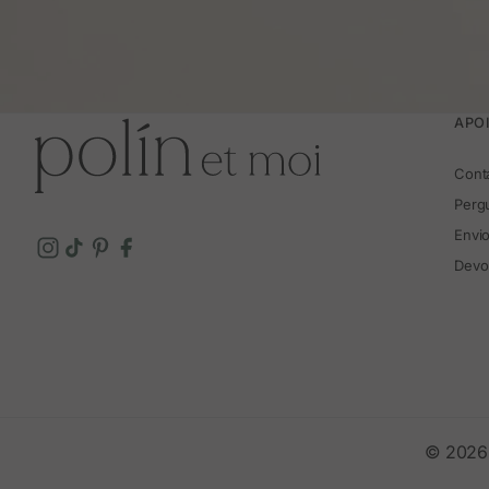
APOI
Cont
Perg
Envi
Devo
© 2026 