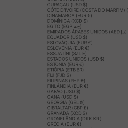
CURAÇAU (USD $)
CÔTE D’IVOIRE (COSTA DO MARFIM) (
DINAMARCA (EUR €)
DOMÍNICA (XCD $)
EGITO (EGP ج.م)
EMIRADOS ÁRABES UNIDOS (AED د.إ)
EQUADOR (USD $)
ESLOVÁQUIA (EUR €)
ESLOVÉNIA (EUR €)
ESSUATÍNI (SZL E)
ESTADOS UNIDOS (USD $)
ESTÓNIA (EUR €)
ETIÓPIA (ETB BR)
FIJI (FJD $)
FILIPINAS (PHP ₱)
FINLÂNDIA (EUR €)
GABÃO (USD $)
GANA (USD $)
GEÓRGIA (GEL ₾)
GIBRALTAR (GBP £)
GRANADA (XCD $)
GRONELÂNDIA (DKK KR.)
GRÉCIA (EUR €)