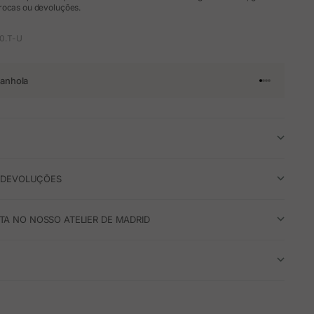
rocas ou devoluções.
0.T-U
anhola
Ir para o arti
Ir para o art
Ir para o ar
Ir para o a
E DEVOLUÇÕES
A NO NOSSO ATELIER DE MADRID