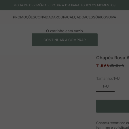
MODA DE CERIMÓNIA E DO DIA A DIA PARA TODOS OS MOMENTOS
PROMOÇÕES
CONVIDADA
ROUPA
CALÇADO
ACESSÓRIOS
NOIVA
O carrinho está vazio
CONTINUAR A COMPRAR
Chapéu Rosa A
Preço em promoç
Preço nor
11,99 €
29,95 €
Tamanho:
T-U
T-U
Chapéu recortado e
feminino e sofistica