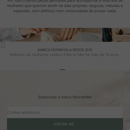
Por isso criamos peças pensadas para acompanhar a vida real de
mulheres que querem sentir-se elas próprias: seguras, naturais e
especiais, sem artifícios nem necessidade de provar nada.
MARCA ESPANHOLA DESDE 2015
Milhares de mulheres vestem Polin et Moi há mais de 10 anos.
Ir para o artigo 1
Ir para o artigo 2
Ir para o artigo 3
Subscreva a nossa Newsletter
Correio eletrónico
JUNTAR-ME