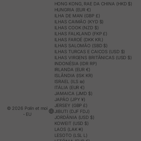
HONG KONG, RAE DA CHINA (HKD $)
HUNGRIA (EUR €)
ILHA DE MAN (GBP £)
ILHAS CAIMÃO (KYD $)
ILHAS COOK (NZD $)
ILHAS FALKLAND (FKP £)
ILHAS FAROÉ (DKK KR.)
ILHAS SALOMÃO (SBD $)
ILHAS TURCAS E CAICOS (USD $)
ILHAS VIRGENS BRITÂNICAS (USD $)
INDONÉSIA (IDR RP)
IRLANDA (EUR €)
ISLÂNDIA (ISK KR)
ISRAEL (ILS ₪)
ITÁLIA (EUR €)
JAMAICA (JMD $)
JAPÃO (JPY ¥)
JERSEY (GBP £)
© 2026 Polín et moi
JIBUTI (DJF FDJ)
- EU
JORDÂNIA (USD $)
KOWEIT (USD $)
LAOS (LAK ₭)
LESOTO (LSL L)