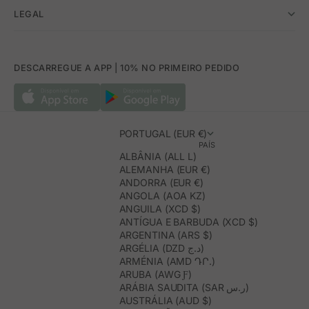
LEGAL
DESCARREGUE A APP | 10% NO PRIMEIRO PEDIDO
PORTUGAL (EUR €)
PAÍS
ALBÂNIA (ALL L)
ALEMANHA (EUR €)
ANDORRA (EUR €)
ANGOLA (AOA KZ)
ANGUILA (XCD $)
ANTÍGUA E BARBUDA (XCD $)
ARGENTINA (ARS $)
ARGÉLIA (DZD د.ج)
ARMÉNIA (AMD ԴՐ.)
ARUBA (AWG Ƒ)
ARÁBIA SAUDITA (SAR ر.س)
AUSTRÁLIA (AUD $)