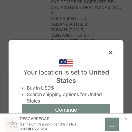
SÃO TOMÉ E PRÍNCIPE (STD DB)
SÃO VICENTE E GRANADINAS (XCD
$)
SÉRVIA (RSD РСД)
TAILÂNDIA (THB ฿)
TAIWAN (TWD $)
TANZÂNIA (TZS SH)
TIMOR-LESTE (USD $)
TOGO (XOF FR)
TONGA (TOP T$)
TRINDADE E TOBAGO (TTD $)
TUNÍSIA (USD $)
TURQUEMENISTÃO (USD $)
Your location is set to
United
TURQUIA (TRY ₺)
States
TUVALU (AUD $)
Change country/region
UGANDA (UGX USH)
Buy in
USD$
URUGUAI (UYU $U)
Search shipping options for
United
USBEQUISTÃO (UZS SO'M)
States
VANUATU (VUV VT)
VENEZUELA (USD $)
Continue
Continue
VIETNAME (VND ₫)
DESCARREGAR
Change country/region and language
Cancel
WALLIS E FUTUNA (XPF FR)
Ganha um
desconto de 10%
na tua
ZIMBABUÉ (USD $)
primeira compra
ZÂMBIA (ZMW K)