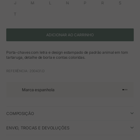
J
M
L
N
P
R
S
T
ADICIONAR AO CARRINHO
Porta-chaves com letra e design estampado de padrão animal em tom
tartaruga, detalhe de borla e contas coloridas.
REFERÊNCIA: 200431.D
Marca espanhola
Ir para o 
Ir para o
Ir para 
Ir para
COMPOSIÇÃO
ENVIO, TROCAS E DEVOLUÇÕES