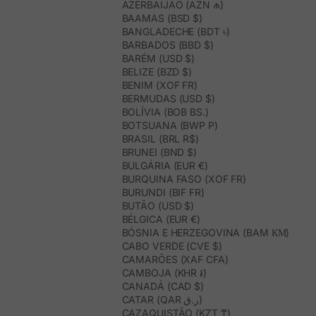
AZERBAIJÃO (AZN ₼)
BAAMAS (BSD $)
BANGLADECHE (BDT ৳)
BARBADOS (BBD $)
BARÉM (USD $)
BELIZE (BZD $)
BENIM (XOF FR)
BERMUDAS (USD $)
BOLÍVIA (BOB BS.)
BOTSUANA (BWP P)
BRASIL (BRL R$)
BRUNEI (BND $)
BULGÁRIA (EUR €)
BURQUINA FASO (XOF FR)
BURUNDI (BIF FR)
BUTÃO (USD $)
BÉLGICA (EUR €)
BÓSNIA E HERZEGOVINA (BAM КМ)
CABO VERDE (CVE $)
CAMARÕES (XAF CFA)
CAMBOJA (KHR ៛)
CANADÁ (CAD $)
CATAR (QAR ر.ق)
CAZAQUISTÃO (KZT ₸)