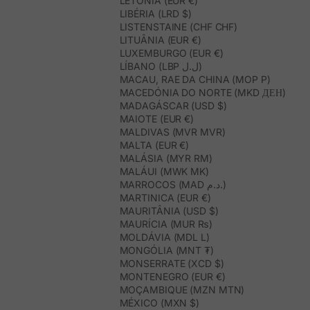
LETÓNIA (EUR €)
LIBÉRIA (LRD $)
LISTENSTAINE (CHF CHF)
LITUÂNIA (EUR €)
LUXEMBURGO (EUR €)
LÍBANO (LBP ل.ل)
MACAU, RAE DA CHINA (MOP P)
MACEDÓNIA DO NORTE (MKD ДЕН)
MADAGÁSCAR (USD $)
MAIOTE (EUR €)
MALDIVAS (MVR MVR)
MALTA (EUR €)
MALÁSIA (MYR RM)
MALÁUI (MWK MK)
MARROCOS (MAD د.م.)
MARTINICA (EUR €)
MAURITÂNIA (USD $)
MAURÍCIA (MUR ₨)
MOLDÁVIA (MDL L)
MONGÓLIA (MNT ₮)
MONSERRATE (XCD $)
MONTENEGRO (EUR €)
MOÇAMBIQUE (MZN MTN)
MÉXICO (MXN $)