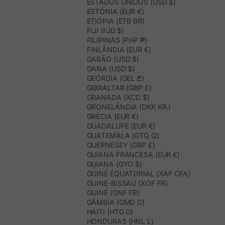
ESTADOS UNIDOS (USD $)
ESTÓNIA (EUR €)
ETIÓPIA (ETB BR)
FIJI (FJD $)
FILIPINAS (PHP ₱)
FINLÂNDIA (EUR €)
GABÃO (USD $)
GANA (USD $)
GEÓRGIA (GEL ₾)
GIBRALTAR (GBP £)
GRANADA (XCD $)
GRONELÂNDIA (DKK KR.)
GRÉCIA (EUR €)
GUADALUPE (EUR €)
GUATEMALA (GTQ Q)
GUERNESEY (GBP £)
GUIANA FRANCESA (EUR €)
GUIANA (GYD $)
GUINÉ EQUATORIAL (XAF CFA)
GUINÉ-BISSAU (XOF FR)
GUINÉ (GNF FR)
GÂMBIA (GMD D)
HAITI (HTG G)
HONDURAS (HNL L)