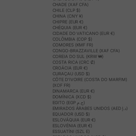
CHADE (XAF CFA)
CHILE (CLP $)
CHINA (CNY ¥)
CHIPRE (EUR €)
CHÉQUIA (EUR €)
CIDADE DO VATICANO (EUR €)
COLÔMBIA (COP $)
COMORES (KMF FR)
CONGO-BRAZZAVILLE (XAF CFA)
COREIA DO SUL (KRW ₩)
COSTA RICA (CRC ₡)
CROÁCIA (EUR €)
CURAÇAU (USD $)
CÔTE D’IVOIRE (COSTA DO MARFIM)
(XOF FR)
DINAMARCA (EUR €)
DOMÍNICA (XCD $)
EGITO (EGP ج.م)
EMIRADOS ÁRABES UNIDOS (AED د.إ)
EQUADOR (USD $)
ESLOVÁQUIA (EUR €)
ESLOVÉNIA (EUR €)
ESSUATÍNI (SZL E)