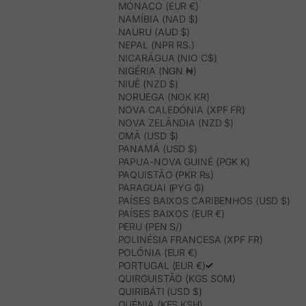
MÓNACO (EUR €)
NAMÍBIA (NAD $)
NAURU (AUD $)
NEPAL (NPR RS.)
NICARÁGUA (NIO C$)
NIGÉRIA (NGN ₦)
NIUÊ (NZD $)
NORUEGA (NOK KR)
NOVA CALEDÓNIA (XPF FR)
NOVA ZELÂNDIA (NZD $)
OMÃ (USD $)
PANAMÁ (USD $)
PAPUA-NOVA GUINÉ (PGK K)
PAQUISTÃO (PKR ₨)
PARAGUAI (PYG ₲)
PAÍSES BAIXOS CARIBENHOS (USD $)
PAÍSES BAIXOS (EUR €)
PERU (PEN S/)
POLINÉSIA FRANCESA (XPF FR)
POLÓNIA (EUR €)
PORTUGAL (EUR €)
QUIRGUISTÃO (KGS SOM)
QUIRIBÁTI (USD $)
QUÉNIA (KES KSH)