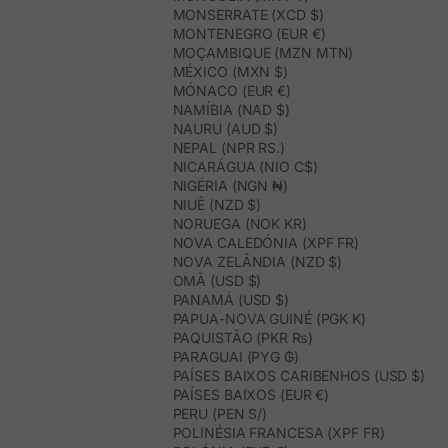
MONSERRATE (XCD $)
MONTENEGRO (EUR €)
MOÇAMBIQUE (MZN MTN)
MÉXICO (MXN $)
MÓNACO (EUR €)
NAMÍBIA (NAD $)
NAURU (AUD $)
NEPAL (NPR RS.)
NICARÁGUA (NIO C$)
NIGÉRIA (NGN ₦)
NIUÊ (NZD $)
NORUEGA (NOK KR)
NOVA CALEDÓNIA (XPF FR)
NOVA ZELÂNDIA (NZD $)
OMÃ (USD $)
PANAMÁ (USD $)
PAPUA-NOVA GUINÉ (PGK K)
PAQUISTÃO (PKR ₨)
PARAGUAI (PYG ₲)
PAÍSES BAIXOS CARIBENHOS (USD $)
PAÍSES BAIXOS (EUR €)
PERU (PEN S/)
POLINÉSIA FRANCESA (XPF FR)