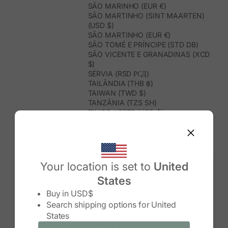
SÃO MARINHO (EUR €)
SÃO MARTINHO (SINT MAARTEN)
(USD $)
SÃO MARTINHO (EUR €)
SÃO TOMÉ E PRÍNCIPE (STD DB)
SÃO VICENTE E GRANADINAS (XCD
$)
SÉRVIA (RSD РСД)
TAILÂNDIA (THB ฿)
TAIWAN (TWD $)
TANZÂNIA (TZS SH)
TIMOR-LESTE (USD $)
TOGO (XOF FR)
TONGA (TOP T$)
TRINDADE E TOBAGO (TTD $)
TUNÍSIA (USD $)
TURQUEMENISTÃO (USD $)
Your location is set to
United
TURQUIA (TRY ₺)
States
TUVALU (AUD $)
Change country/region
UGANDA (UGX USH)
Buy in
USD$
URUGUAI (UYU $U)
Search shipping options for
United
USBEQUISTÃO (UZS SO'M)
States
VANUATU (VUV VT)