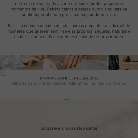
na forma de vestir, de viver e de desfrutar dos pequenos
momentos da vida. Reivindicamos a beleza quotidiana: para se
sentir especial não é preciso uma grande ocasião.
Por isso criamos peças pensadas para acompanhar a vida real de
mulheres que querem sentir-se elas próprias: seguras, naturais e
especiais, sem artifícios nem necessidade de provar nada.
MARCA ESPANHOLA DESDE 2015
Milhares de mulheres vestem Polin et Moi há mais de 10 anos.
Ir para o artigo 1
Ir para o artigo 2
Ir para o artigo 3
Subscreva a nossa Newsletter