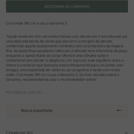
ADICIONAR AO CARRINHO
Cris mede 180 cm e usa o tamanho S
Top de renda em tom vermelho intenso com decote em V emoldurado por
uma delicada borda de renda que percorre a margem do decote,
conferindo aquele acabamento romântico tão característico da lingerie
fina. As alças finas ajustáveis reforçam a silhueta leve e feminina da peça,
enquanto a queda fluida do corpo oferece uma silhueta solta e
confortável sem perder a elegância. Um top com esse equilíbrio entre o
íntimo e o exterior que funciona maravilhosamente para um jantar com
amigas, uma esplanada de verão ou um programa à tarde com muito
estilo. Cris mede 180 cm e usa o tamanho S. Se tiver dúvidas sobre o
tamanho, recomendamos usar o recomendador online.
REFERÊNCIA: 209739.L
Marca espanhola
Ir para o 
Ir para o
Ir para 
Ir para
COMPOSIÇÃO