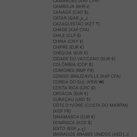
CAMARÕES (XAF CFA)
CAMBOJA (KHR ៛)
CANADÁ (CAD $)
CATAR (QAR ر.ق)
CAZAQUISTÃO (KZT ₸)
CHADE (XAF CFA)
CHILE (CLP $)
CHINA (CNY ¥)
CHIPRE (EUR €)
CHÉQUIA (EUR €)
CIDADE DO VATICANO (EUR €)
COLÔMBIA (COP $)
COMORES (KMF FR)
CONGO-BRAZZAVILLE (XAF CFA)
COREIA DO SUL (KRW ₩)
COSTA RICA (CRC ₡)
CROÁCIA (EUR €)
CURAÇAU (USD $)
CÔTE D’IVOIRE (COSTA DO MARFIM)
(XOF FR)
DINAMARCA (EUR €)
DOMÍNICA (XCD $)
EGITO (EGP ج.م)
EMIRADOS ÁRABES UNIDOS (AED د.إ)