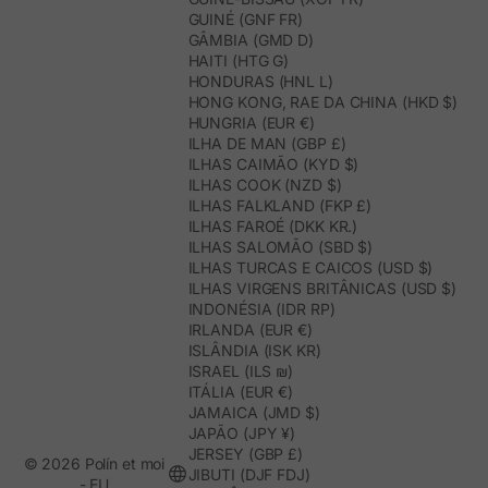
GUINÉ (GNF FR)
GÂMBIA (GMD D)
HAITI (HTG G)
HONDURAS (HNL L)
HONG KONG, RAE DA CHINA (HKD $)
HUNGRIA (EUR €)
ILHA DE MAN (GBP £)
ILHAS CAIMÃO (KYD $)
ILHAS COOK (NZD $)
ILHAS FALKLAND (FKP £)
ILHAS FAROÉ (DKK KR.)
ILHAS SALOMÃO (SBD $)
ILHAS TURCAS E CAICOS (USD $)
ILHAS VIRGENS BRITÂNICAS (USD $)
INDONÉSIA (IDR RP)
IRLANDA (EUR €)
ISLÂNDIA (ISK KR)
ISRAEL (ILS ₪)
ITÁLIA (EUR €)
JAMAICA (JMD $)
JAPÃO (JPY ¥)
JERSEY (GBP £)
© 2026 Polín et moi
JIBUTI (DJF FDJ)
- EU