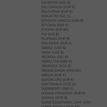
EQUADOR (USD $)
ESLOVÁQUIA (EUR €)
ESLOVÉNIA (EUR €)
ESSUATÍNI (SZL E)
ESTADOS UNIDOS (USD $)
ESTÓNIA (EUR €)
ETIÓPIA (ETB BR)
FIJI (FJD $)
FILIPINAS (PHP ₱)
FINLÂNDIA (EUR €)
GABÃO (USD $)
GANA (USD $)
GEÓRGIA (GEL ₾)
GIBRALTAR (GBP £)
GRANADA (XCD $)
GRONELÂNDIA (DKK KR.)
GRÉCIA (EUR €)
GUADALUPE (EUR €)
GUATEMALA (GTQ Q)
GUERNESEY (GBP £)
GUIANA FRANCESA (EUR €)
GUIANA (GYD $)
GUINÉ EQUATORIAL (XAF CFA)
GUINÉ-BISSAU (XOF FR)