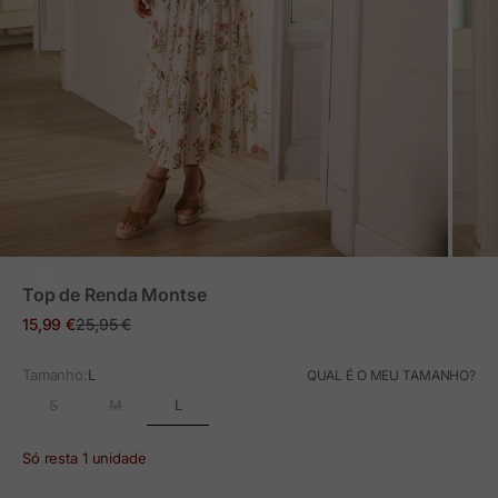
ZOOM
Top de Renda Montse
Preço em promoção
Preço normal
15,99 €
25,95 €
Tamanho:
L
QUAL É O MEU TAMANHO?
L
S
M
Só resta 1 unidade