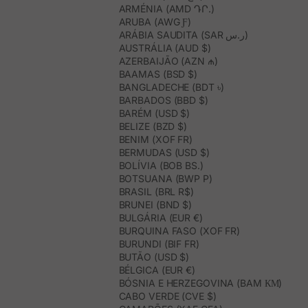
ARMÉNIA (AMD ԴՐ.)
ARUBA (AWG Ƒ)
ARÁBIA SAUDITA (SAR ر.س)
AUSTRÁLIA (AUD $)
AZERBAIJÃO (AZN ₼)
BAAMAS (BSD $)
BANGLADECHE (BDT ৳)
BARBADOS (BBD $)
BARÉM (USD $)
BELIZE (BZD $)
BENIM (XOF FR)
BERMUDAS (USD $)
BOLÍVIA (BOB BS.)
BOTSUANA (BWP P)
BRASIL (BRL R$)
BRUNEI (BND $)
BULGÁRIA (EUR €)
BURQUINA FASO (XOF FR)
BURUNDI (BIF FR)
BUTÃO (USD $)
BÉLGICA (EUR €)
BÓSNIA E HERZEGOVINA (BAM КМ)
CABO VERDE (CVE $)