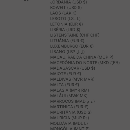
JORDÂNIA (USD $)
KOWEIT (USD $)
LAOS (LAK ₭)
LESOTO (LSL L)
LETÓNIA (EUR €)
LIBÉRIA (LRD $)
LISTENSTAINE (CHF CHF)
LITUÂNIA (EUR €)
LUXEMBURGO (EUR €)
LÍBANO (LBP ل.ل)
MACAU, RAE DA CHINA (MOP P)
MACEDÓNIA DO NORTE (MKD ДЕН)
MADAGÁSCAR (USD $)
MAIOTE (EUR €)
MALDIVAS (MVR MVR)
MALTA (EUR €)
MALÁSIA (MYR RM)
MALÁUI (MWK MK)
MARROCOS (MAD د.م.)
MARTINICA (EUR €)
MAURITÂNIA (USD $)
MAURÍCIA (MUR ₨)
MOLDÁVIA (MDL L)
MONGÓLIA (MNT ₮)