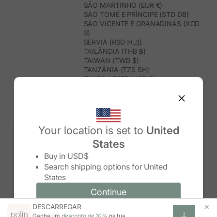
SÃO MARTINHO (EUR €)
SÃO TOMÉ E PRÍNCIPE (STD DB)
SÃO VICENTE E GRANADINAS (XCD
$)
SÉRVIA (RSD РСД)
TAILÂNDIA (THB ฿)
TAIWAN (TWD $)
TANZÂNIA (TZS SH)
TIMOR-LESTE (USD $)
TOGO (XOF FR)
TONGA (TOP T$)
TRINDADE E TOBAGO (TTD $)
TUNÍSIA (USD $)
TURQUEMENISTÃO (USD $)
Your location is set to
United
TURQUIA (TRY ₺)
States
TUVALU (AUD $)
Change country/region
UGANDA (UGX USH)
Buy in
USD$
URUGUAI (UYU $U)
Search shipping options for
United
USBEQUISTÃO (UZS SO'M)
States
VANUATU (VUV VT)
VENEZUELA (USD $)
Continue
Continue
VIETNAME (VND ₫)
DESCARREGAR
Change country/region and language
Cancel
WALLIS E FUTUNA (XPF FR)
Ganha um
desconto de 10%
na tua
ZIMBABUÉ (USD $)