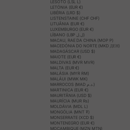
LESOTO (LSL L)
LETÓNIA (EUR €)
LIBÉRIA (LRD $)
LISTENSTAINE (CHF CHF)
LITUÂNIA (EUR €)
LUXEMBURGO (EUR €)
LÍBANO (LBP ل.ل)
MACAU, RAE DA CHINA (MOP P)
MACEDÓNIA DO NORTE (MKD ДЕН)
MADAGÁSCAR (USD $)
MAIOTE (EUR €)
MALDIVAS (MVR MVR)
MALTA (EUR €)
MALÁSIA (MYR RM)
MALÁUI (MWK MK)
MARROCOS (MAD د.م.)
MARTINICA (EUR €)
MAURITÂNIA (USD $)
MAURÍCIA (MUR ₨)
MOLDÁVIA (MDL L)
MONGÓLIA (MNT ₮)
MONSERRATE (XCD $)
MONTENEGRO (EUR €)
MOÇAMBIQUE (MZN MTN)