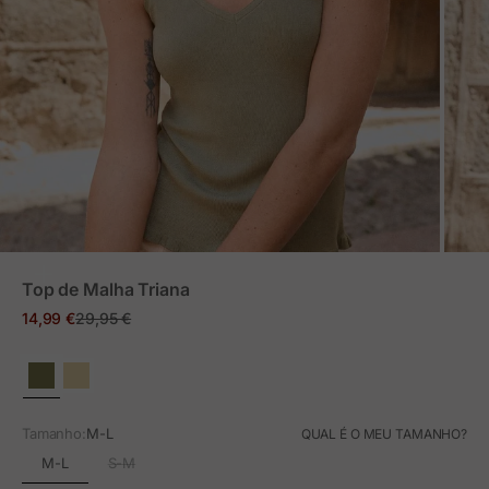
ZOOM
Top de Malha Triana
Preço em promoção
Preço normal
14,99 €
29,95 €
Tamanho:
M-L
QUAL É O MEU TAMANHO?
M-L
S-M