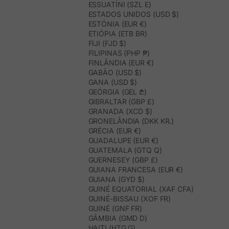
ESSUATÍNI (SZL E)
ESTADOS UNIDOS (USD $)
ESTÓNIA (EUR €)
ETIÓPIA (ETB BR)
FIJI (FJD $)
FILIPINAS (PHP ₱)
FINLÂNDIA (EUR €)
GABÃO (USD $)
GANA (USD $)
GEÓRGIA (GEL ₾)
GIBRALTAR (GBP £)
GRANADA (XCD $)
GRONELÂNDIA (DKK KR.)
GRÉCIA (EUR €)
GUADALUPE (EUR €)
GUATEMALA (GTQ Q)
GUERNESEY (GBP £)
GUIANA FRANCESA (EUR €)
GUIANA (GYD $)
GUINÉ EQUATORIAL (XAF CFA)
GUINÉ-BISSAU (XOF FR)
GUINÉ (GNF FR)
GÂMBIA (GMD D)
HAITI (HTG G)