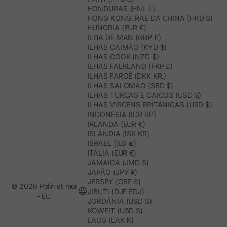
HONDURAS (HNL L)
HONG KONG, RAE DA CHINA (HKD $)
HUNGRIA (EUR €)
ILHA DE MAN (GBP £)
ILHAS CAIMÃO (KYD $)
ILHAS COOK (NZD $)
ILHAS FALKLAND (FKP £)
ILHAS FAROÉ (DKK KR.)
ILHAS SALOMÃO (SBD $)
ILHAS TURCAS E CAICOS (USD $)
ILHAS VIRGENS BRITÂNICAS (USD $)
INDONÉSIA (IDR RP)
IRLANDA (EUR €)
ISLÂNDIA (ISK KR)
ISRAEL (ILS ₪)
ITÁLIA (EUR €)
JAMAICA (JMD $)
JAPÃO (JPY ¥)
JERSEY (GBP £)
© 2026 Polín et moi
JIBUTI (DJF FDJ)
- EU
JORDÂNIA (USD $)
KOWEIT (USD $)
LAOS (LAK ₭)