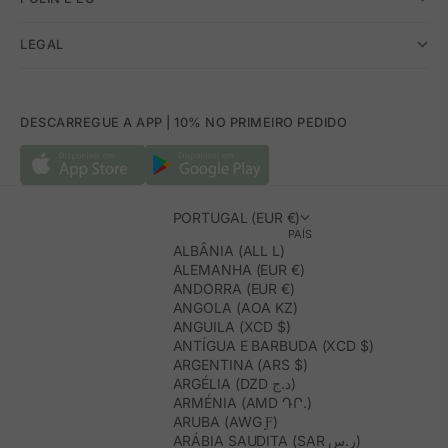
LEGAL
DESCARREGUE A APP | 10% NO PRIMEIRO PEDIDO
PORTUGAL (EUR €)
PAÍS
ALBÂNIA (ALL L)
ALEMANHA (EUR €)
ANDORRA (EUR €)
ANGOLA (AOA KZ)
ANGUILA (XCD $)
ANTÍGUA E BARBUDA (XCD $)
ARGENTINA (ARS $)
ARGÉLIA (DZD د.ج)
ARMÉNIA (AMD ԴՐ.)
ARUBA (AWG Ƒ)
ARÁBIA SAUDITA (SAR ر.س)