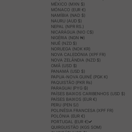
MÉXICO (MXN $)
MÓNACO (EUR €)
NAMÍBIA (NAD $)
NAURU (AUD $)
NEPAL (NPR RS.)
NICARÁGUA (NIO C$)
NIGÉRIA (NGN ₦)
NIUÊ (NZD $)
NORUEGA (NOK KR)
NOVA CALEDÓNIA (XPF FR)
NOVA ZELÂNDIA (NZD $)
OMÃ (USD $)
PANAMÁ (USD $)
PAPUA-NOVA GUINÉ (PGK K)
PAQUISTÃO (PKR ₨)
PARAGUAI (PYG ₲)
PAÍSES BAIXOS CARIBENHOS (USD $)
PAÍSES BAIXOS (EUR €)
PERU (PEN S/)
POLINÉSIA FRANCESA (XPF FR)
POLÓNIA (EUR €)
PORTUGAL (EUR €)
QUIRGUISTÃO (KGS SOM)