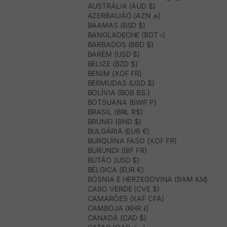
AUSTRÁLIA (AUD $)
AZERBAIJÃO (AZN ₼)
BAAMAS (BSD $)
BANGLADECHE (BDT ৳)
BARBADOS (BBD $)
BARÉM (USD $)
BELIZE (BZD $)
BENIM (XOF FR)
BERMUDAS (USD $)
BOLÍVIA (BOB BS.)
BOTSUANA (BWP P)
BRASIL (BRL R$)
BRUNEI (BND $)
BULGÁRIA (EUR €)
BURQUINA FASO (XOF FR)
BURUNDI (BIF FR)
BUTÃO (USD $)
BÉLGICA (EUR €)
BÓSNIA E HERZEGOVINA (BAM КМ)
CABO VERDE (CVE $)
CAMARÕES (XAF CFA)
CAMBOJA (KHR ៛)
CANADÁ (CAD $)