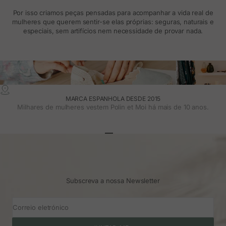
Por isso criamos peças pensadas para acompanhar a vida real de
mulheres que querem sentir-se elas próprias: seguras, naturais e
especiais, sem artifícios nem necessidade de provar nada.
MARCA ESPANHOLA DESDE 2015
Milhares de mulheres vestem Polin et Moi há mais de 10 anos.
Ir para o artigo 1
Ir para o artigo 2
Ir para o artigo 3
Subscreva a nossa Newsletter
Correio eletrónico