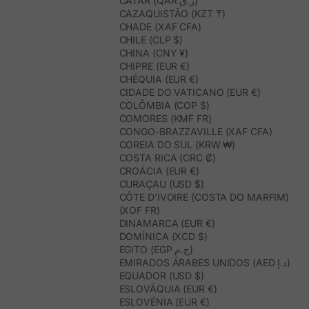
CATAR (QAR ر.ق)
CAZAQUISTÃO (KZT ₸)
CHADE (XAF CFA)
CHILE (CLP $)
CHINA (CNY ¥)
CHIPRE (EUR €)
CHÉQUIA (EUR €)
CIDADE DO VATICANO (EUR €)
COLÔMBIA (COP $)
COMORES (KMF FR)
CONGO-BRAZZAVILLE (XAF CFA)
COREIA DO SUL (KRW ₩)
COSTA RICA (CRC ₡)
CROÁCIA (EUR €)
CURAÇAU (USD $)
CÔTE D’IVOIRE (COSTA DO MARFIM)
(XOF FR)
DINAMARCA (EUR €)
DOMÍNICA (XCD $)
EGITO (EGP ج.م)
EMIRADOS ÁRABES UNIDOS (AED د.إ)
EQUADOR (USD $)
ESLOVÁQUIA (EUR €)
ESLOVÉNIA (EUR €)