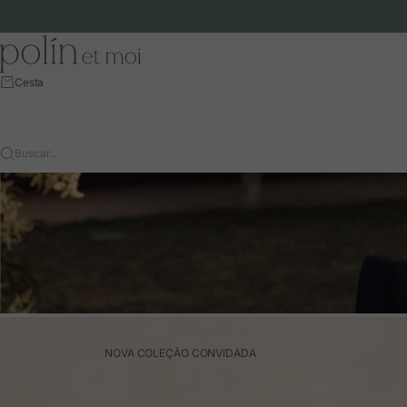
Ir para o conteúdo
Polín et moi - EU
Cesta
Buscar…
NOVA COLEÇÃO CONVIDADA