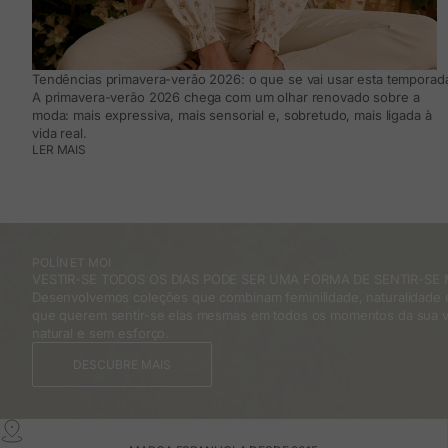
Tendências primavera-verão 2026: o que se vai usar esta temporada
A primavera-verão 2026 chega com um olhar renovado sobre a
moda: mais expressiva, mais sensorial e, sobretudo, mais ligada à
vida real.
LER MAIS
POLÍN ET MOI
VESTIR-SE TODOS OS DIAS PODE SER UMA FORMA DE SENTIR-SE 
Desenvolvemos coleções que combinam feminilidade, naturalidade e
que querem sentir-se elas mesmas em todos os momentos da sua v
natural e sem esforço.
DESCUBRE MAIS