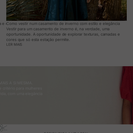
 e como adaptá-lo ao teu dia a dia
Como vestir num casamento de inverno com estilo e elegância
Vestir para um casamento de inverno é, na verdade, uma
oportunidade. A oportunidade de explorar texturas, camadas e
cores que só esta estação permite.
LER MAIS
MAIS A SI MESMA.
 critério para mulheres
ida, com uma elegância