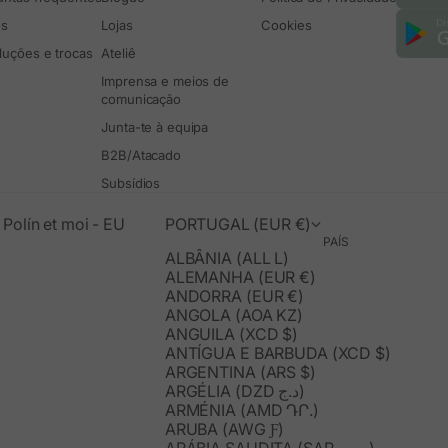
os
Lojas
Cookies
luções e trocas
Ateliê
Imprensa e meios de
comunicação
Junta-te à equipa
B2B/Atacado
Subsídios
Polín et moi - EU
PORTUGAL (EUR €)
PAÍS
ALBÂNIA (ALL L)
ALEMANHA (EUR €)
ANDORRA (EUR €)
ANGOLA (AOA KZ)
ANGUILA (XCD $)
ANTÍGUA E BARBUDA (XCD $)
ARGENTINA (ARS $)
ARGÉLIA (DZD د.ج)
ARMÉNIA (AMD ԴՐ.)
ARUBA (AWG Ƒ)