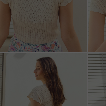
ZOOM
ZOO