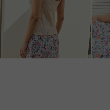
ZOOM
ZOO