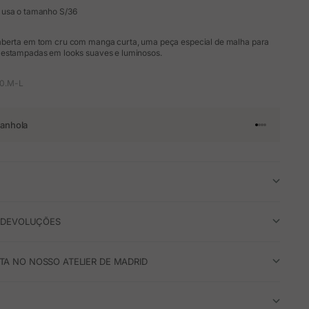
 usa o tamanho S/36
aberta em tom cru com manga curta, uma peça especial de malha para
 estampadas em looks suaves e luminosos.
20.M-L
anhola
Ir para o arti
Ir para o art
Ir para o ar
Ir para o a
E DEVOLUÇÕES
A NO NOSSO ATELIER DE MADRID