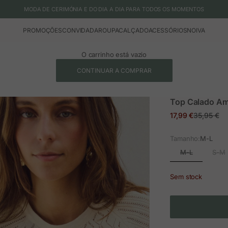
MODA DE CERIMÓNIA E DO DIA A DIA PARA TODOS OS MOMENTOS
PROMOÇÕES
CONVIDADA
ROUPA
CALÇADO
ACESSÓRIOS
NOIVA
O carrinho está vazio
CONTINUAR A COMPRAR
Top Calado Am
Preço em promoç
Preço nor
17,99 €
35,95 €
Tamanho:
M-L
M-L
S-M
Sem stock