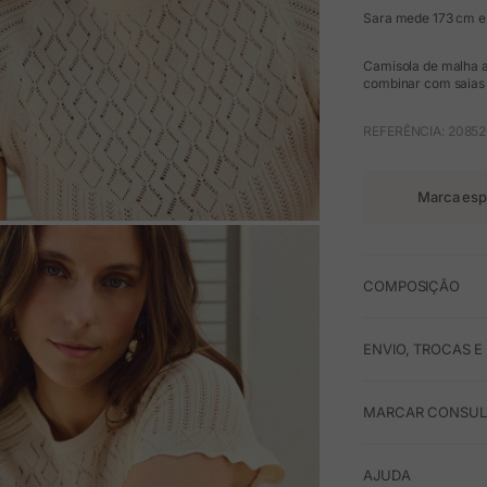
Sara mede 173 cm e
Camisola de malha 
combinar com saias
REFERÊNCIA: 2085
Marca esp
M
COMPOSIÇÃO
ENVIO, TROCAS 
MARCAR CONSULT
AJUDA