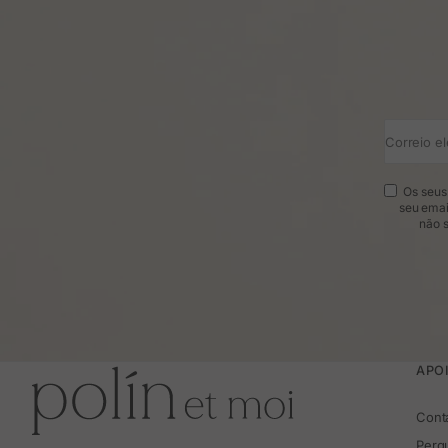
Correio el
Os seus 
seu emai
não s
APOI
Cont
Perg