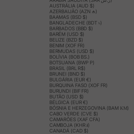
ARÁBIA SAUDITA (SAR ر.س)
AUSTRÁLIA (AUD $)
AZERBAIJÃO (AZN ₼)
BAAMAS (BSD $)
BANGLADECHE (BDT ৳)
BARBADOS (BBD $)
BARÉM (USD $)
BELIZE (BZD $)
BENIM (XOF FR)
BERMUDAS (USD $)
BOLÍVIA (BOB BS.)
BOTSUANA (BWP P)
BRASIL (BRL R$)
BRUNEI (BND $)
BULGÁRIA (EUR €)
BURQUINA FASO (XOF FR)
BURUNDI (BIF FR)
BUTÃO (USD $)
BÉLGICA (EUR €)
BÓSNIA E HERZEGOVINA (BAM КМ)
CABO VERDE (CVE $)
CAMARÕES (XAF CFA)
CAMBOJA (KHR ៛)
CANADÁ (CAD $)