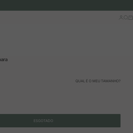
Iniciar 
Busc
Ca
ara
ão
mal
QUAL É O MEU TAMANHO?
ESGOTADO