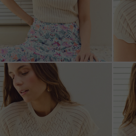
ZOOM
ZOO