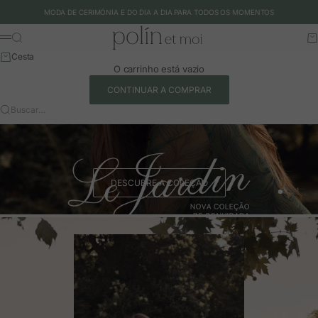
Ir para o conteúdo
MODA DE CERIMÓNIA E DO DIA A DIA PARA TODOS OS MOMENTOS
Polín et moi - EU
Buscar
Ca
Menu
Cesta
O carrinho está vazio
CONTINUAR A COMPRAR
Buscar…
DESCUBRE A COLEÇÃO
Ir para o 
Ir para o