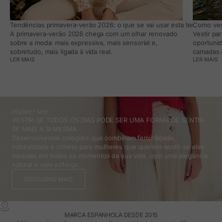
Tendências primavera-verão 2026: o que se vai usar esta temporada e
Como vest
A primavera-verão 2026 chega com um olhar renovado
Vestir pa
sobre a moda: mais expressiva, mais sensorial e,
oportunid
sobretudo, mais ligada à vida real.
camadas e
LER MAIS
LER MAIS
POLÍN ET MOI
VESTIR-SE TODOS OS DIAS PODE SER UMA FORMA DE SENTIR-
SE MAIS A SI MESMA.
Desenvolvemos coleções que combinam feminilidade,
naturalidade e critério para mulheres que querem sentir-se elas
mesmas em todos os momentos da sua vida, com uma elegância
natural e sem esforço.
DESCUBRE MAIS
MARCA ESPANHOLA DESDE 2015