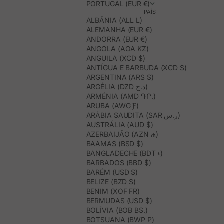
PORTUGAL (EUR €)
PAÍS
ALBÂNIA (ALL L)
ALEMANHA (EUR €)
ANDORRA (EUR €)
ANGOLA (AOA KZ)
ANGUILA (XCD $)
ANTÍGUA E BARBUDA (XCD $)
ARGENTINA (ARS $)
ARGÉLIA (DZD د.ج)
ARMÉNIA (AMD ԴՐ.)
ARUBA (AWG Ƒ)
ARÁBIA SAUDITA (SAR ر.س)
AUSTRÁLIA (AUD $)
AZERBAIJÃO (AZN ₼)
BAAMAS (BSD $)
BANGLADECHE (BDT ৳)
BARBADOS (BBD $)
BARÉM (USD $)
BELIZE (BZD $)
BENIM (XOF FR)
BERMUDAS (USD $)
BOLÍVIA (BOB BS.)
BOTSUANA (BWP P)