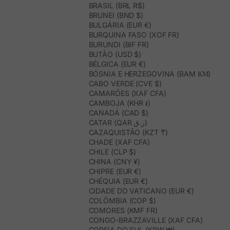
BRASIL (BRL R$)
BRUNEI (BND $)
BULGÁRIA (EUR €)
BURQUINA FASO (XOF FR)
BURUNDI (BIF FR)
BUTÃO (USD $)
BÉLGICA (EUR €)
BÓSNIA E HERZEGOVINA (BAM КМ)
CABO VERDE (CVE $)
CAMARÕES (XAF CFA)
CAMBOJA (KHR ៛)
CANADÁ (CAD $)
CATAR (QAR ر.ق)
CAZAQUISTÃO (KZT ₸)
CHADE (XAF CFA)
CHILE (CLP $)
CHINA (CNY ¥)
CHIPRE (EUR €)
CHÉQUIA (EUR €)
CIDADE DO VATICANO (EUR €)
COLÔMBIA (COP $)
COMORES (KMF FR)
CONGO-BRAZZAVILLE (XAF CFA)
COREIA DO SUL (KRW ₩)