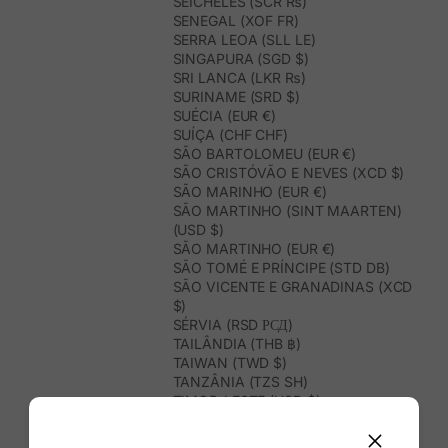
SEICHELES (SCR ₨)
SENEGAL (XOF FR)
SERRA LEOA (SLL LE)
SINGAPURA (SGD $)
SRI LANCA (LKR ₨)
SURINAME (SRD $)
SUÉCIA (EUR €)
SUÍÇA (CHF CHF)
SÃO BARTOLOMEU (EUR €)
SÃO CRISTÓVÃO E NEVES (XCD $)
SÃO MARINHO (EUR €)
SÃO MARTINHO (SINT MAARTEN)
(USD $)
SÃO MARTINHO (EUR €)
SÃO TOMÉ E PRÍNCIPE (STD DB)
SÃO VICENTE E GRANADINAS (XCD
$)
SÉRVIA (RSD РСД)
TAILÂNDIA (THB ฿)
TAIWAN (TWD $)
TANZÂNIA (TZS SH)
TIMOR-LESTE (USD $)
TOGO (XOF FR)
TONGA (TOP T$)