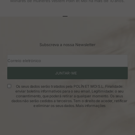
Milhares de mulheres vestem Polin et Moi há mais de 10 anos.
Ir para o artigo 1
Ir para o artigo 2
Ir para o artigo 3
Subscreva a nossa Newsletter
Correio eletrónico
JUNTAR-ME
Os seus dados serão tratados pela POLÍN ET MOI S.L. Finalidade:
enviar boletins informativos para o seu email. Legitimidade: o seu
consentimento, que poderá retirar a qualquer momento. Os seus
dados não serão cedidos a terceiros. Tem o direito de aceder, retificar
e eliminar os seus dados.
Mais informações