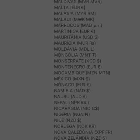
MALDIVAS (MVR MVR)
MALTA (EUR €)
MALÁSIA (MYR RM)
MALÁUI (MWK MK)
MARROCOS (MAD د.م.)
MARTINICA (EUR €)
MAURITÂNIA (USD $)
MAURÍCIA (MUR ₨)
MOLDÁVIA (MDL L)
MONGÓLIA (MNT ₮)
MONSERRATE (XCD $)
MONTENEGRO (EUR €)
MOÇAMBIQUE (MZN MTN)
MÉXICO (MXN $)
MÓNACO (EUR €)
NAMÍBIA (NAD $)
NAURU (AUD $)
NEPAL (NPR RS.)
NICARÁGUA (NIO C$)
NIGÉRIA (NGN ₦)
NIUÊ (NZD $)
NORUEGA (NOK KR)
NOVA CALEDÓNIA (XPF FR)
NOVA ZELÂNDIA (NZD $)