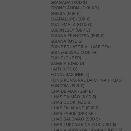
GRANADA (XCD $)
GRONELÂNDIA (DKK KR.)
GRÉCIA (EUR €)
GUADALUPE (EUR €)
GUATEMALA (GTQ Q)
GUERNESEY (GBP £)
GUIANA FRANCESA (EUR €)
GUIANA (GYD $)
GUINÉ EQUATORIAL (XAF CFA)
GUINÉ-BISSAU (XOF FR)
GUINÉ (GNF FR)
GÂMBIA (GMD D)
HAITI (HTG G)
HONDURAS (HNL L)
HONG KONG, RAE DA CHINA (HKD $)
HUNGRIA (EUR €)
ILHA DE MAN (GBP £)
ILHAS CAIMÃO (KYD $)
ILHAS COOK (NZD $)
ILHAS FALKLAND (FKP £)
ILHAS FAROÉ (DKK KR.)
ILHAS SALOMÃO (SBD $)
ILHAS TURCAS E CAICOS (USD $)
ILHAS VIRGENS BRITÂNICAS (USD $)