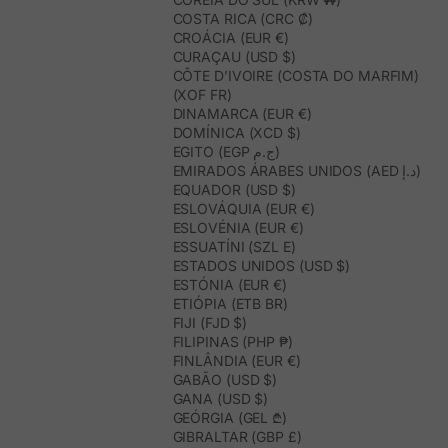
COSTA RICA (CRC ₡)
CROÁCIA (EUR €)
CURAÇAU (USD $)
CÔTE D’IVOIRE (COSTA DO MARFIM)
(XOF FR)
DINAMARCA (EUR €)
DOMÍNICA (XCD $)
EGITO (EGP ج.م)
EMIRADOS ÁRABES UNIDOS (AED د.إ)
EQUADOR (USD $)
ESLOVÁQUIA (EUR €)
ESLOVÉNIA (EUR €)
ESSUATÍNI (SZL E)
ESTADOS UNIDOS (USD $)
ESTÓNIA (EUR €)
ETIÓPIA (ETB BR)
FIJI (FJD $)
FILIPINAS (PHP ₱)
FINLÂNDIA (EUR €)
GABÃO (USD $)
GANA (USD $)
GEÓRGIA (GEL ₾)
GIBRALTAR (GBP £)