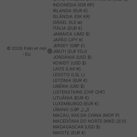
INDONÉSIA (IDR RP)
IRLANDA (EUR €)
ISLÂNDIA (ISK KR)
ISRAEL (ILS ₪)
ITÁLIA (EUR €)
JAMAICA (JMD $)
JAPÃO (JPY ¥)
JERSEY (GBP £)
© 2026 Polín et moi
JIBUTI (DJF FDJ)
- EU
JORDÂNIA (USD $)
KOWEIT (USD $)
LAOS (LAK ₭)
LESOTO (LSL L)
LETÓNIA (EUR €)
LIBÉRIA (LRD $)
LISTENSTAINE (CHF CHF)
LITUÂNIA (EUR €)
LUXEMBURGO (EUR €)
LÍBANO (LBP ل.ل)
MACAU, RAE DA CHINA (MOP P)
MACEDÓNIA DO NORTE (MKD ДЕН)
MADAGÁSCAR (USD $)
MAIOTE (EUR €)