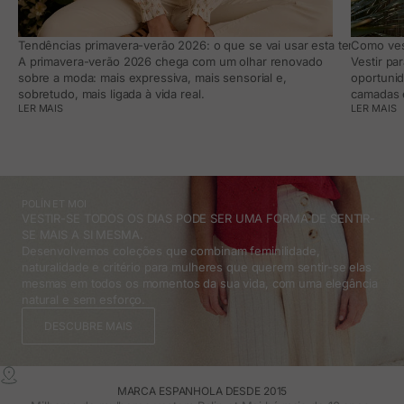
Tendências primavera-verão 2026: o que se vai usar esta temporada e
Como vest
A primavera-verão 2026 chega com um olhar renovado
Vestir pa
sobre a moda: mais expressiva, mais sensorial e,
oportunid
sobretudo, mais ligada à vida real.
camadas e
LER MAIS
LER MAIS
POLÍN ET MOI
VESTIR-SE TODOS OS DIAS PODE SER UMA FORMA DE SENTIR-
SE MAIS A SI MESMA.
Desenvolvemos coleções que combinam feminilidade,
naturalidade e critério para mulheres que querem sentir-se elas
mesmas em todos os momentos da sua vida, com uma elegância
natural e sem esforço.
DESCUBRE MAIS
MARCA ESPANHOLA DESDE 2015