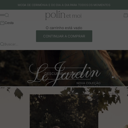
Ir para o conteúdo
MODA DE CERIMÓNIA E DO DIA A DIA PARA TODOS OS MOMENTOS
Polín et moi - EU
Buscar
Ca
Menu
Cesta
O carrinho está vazio
CONTINUAR A COMPRAR
Buscar…
DESCUBRE A COLEÇÃO
Ir para o 
Ir para o