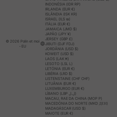
INDONÉSIA (IDR RP)
IRLANDA (EUR €)
ISLÂNDIA (ISK KR)
ISRAEL (ILS ₪)
ITÁLIA (EUR €)
JAMAICA (JMD $)
JAPÃO (JPY ¥)
JERSEY (GBP £)
© 2026 Polín et moi
JIBUTI (DJF FDJ)
- EU
JORDÂNIA (USD $)
KOWEIT (USD $)
LAOS (LAK ₭)
LESOTO (LSL L)
LETÓNIA (EUR €)
LIBÉRIA (LRD $)
LISTENSTAINE (CHF CHF)
LITUÂNIA (EUR €)
LUXEMBURGO (EUR €)
LÍBANO (LBP ل.ل)
MACAU, RAE DA CHINA (MOP P)
MACEDÓNIA DO NORTE (MKD ДЕН)
MADAGÁSCAR (USD $)
MAIOTE (EUR €)