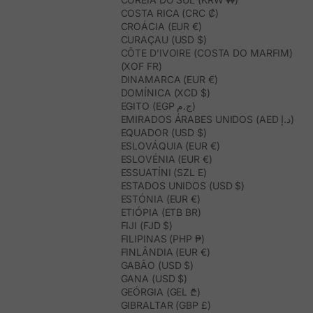
COSTA RICA (CRC ₡)
CROÁCIA (EUR €)
CURAÇAU (USD $)
CÔTE D’IVOIRE (COSTA DO MARFIM)
(XOF FR)
DINAMARCA (EUR €)
DOMÍNICA (XCD $)
EGITO (EGP ج.م)
EMIRADOS ÁRABES UNIDOS (AED د.إ)
EQUADOR (USD $)
ESLOVÁQUIA (EUR €)
ESLOVÉNIA (EUR €)
ESSUATÍNI (SZL E)
ESTADOS UNIDOS (USD $)
ESTÓNIA (EUR €)
ETIÓPIA (ETB BR)
FIJI (FJD $)
FILIPINAS (PHP ₱)
FINLÂNDIA (EUR €)
GABÃO (USD $)
GANA (USD $)
GEÓRGIA (GEL ₾)
GIBRALTAR (GBP £)