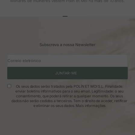
Milhares de mulheres vestem Polin et Moi há mais de 10 anos.
Ir para o artigo 1
Ir para o artigo 2
Ir para o artigo 3
Subscreva a nossa Newsletter
Correio eletrónico
JUNTAR-ME
Os seus dados serão tratados pela POLÍN ET MOI S.L. Finalidade:
enviar boletins informativos para o seu email. Legitimidade: o seu
consentimento, que poderá retirar a qualquer momento. Os seus
dados não serão cedidos a terceiros. Tem o direito de aceder, retificar
e eliminar os seus dados.
Mais informações