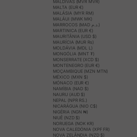
MALDIVAS (MVR MVR)
MALTA (EUR €)
MALÁSIA (MYR RM)
MALÁUI (MWK MK)
MARROCOS (MAD د.م.)
MARTINICA (EUR €)
MAURITÂNIA (USD $)
MAURÍCIA (MUR ₨)
MOLDÁVIA (MDL L)
MONGÓLIA (MNT ₮)
MONSERRATE (XCD $)
MONTENEGRO (EUR €)
MOÇAMBIQUE (MZN MTN)
MÉXICO (MXN $)
MÓNACO (EUR €)
NAMÍBIA (NAD $)
NAURU (AUD $)
NEPAL (NPR RS.)
NICARÁGUA (NIO C$)
NIGÉRIA (NGN ₦)
NIUÊ (NZD $)
NORUEGA (NOK KR)
NOVA CALEDÓNIA (XPF FR)
NOVA ZELÂNDIA (NZD $)