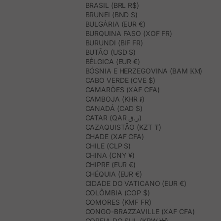
BRASIL (BRL R$)
BRUNEI (BND $)
BULGÁRIA (EUR €)
BURQUINA FASO (XOF FR)
BURUNDI (BIF FR)
BUTÃO (USD $)
BÉLGICA (EUR €)
BÓSNIA E HERZEGOVINA (BAM КМ)
CABO VERDE (CVE $)
CAMARÕES (XAF CFA)
CAMBOJA (KHR ៛)
CANADÁ (CAD $)
CATAR (QAR ر.ق)
CAZAQUISTÃO (KZT ₸)
CHADE (XAF CFA)
CHILE (CLP $)
CHINA (CNY ¥)
CHIPRE (EUR €)
CHÉQUIA (EUR €)
CIDADE DO VATICANO (EUR €)
COLÔMBIA (COP $)
COMORES (KMF FR)
CONGO-BRAZZAVILLE (XAF CFA)
COREIA DO SUL (KRW ₩)