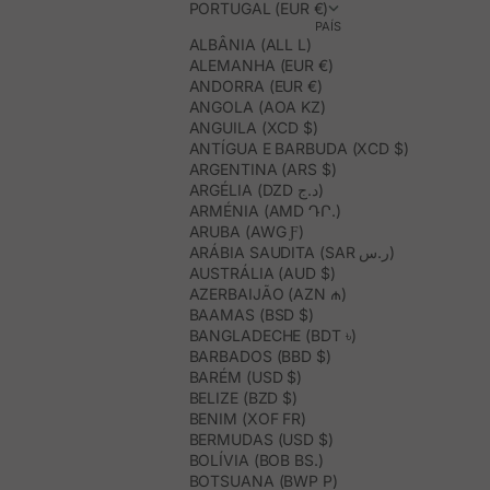
PORTUGAL (EUR €)
PAÍS
ALBÂNIA (ALL L)
ALEMANHA (EUR €)
ANDORRA (EUR €)
ANGOLA (AOA KZ)
ANGUILA (XCD $)
ANTÍGUA E BARBUDA (XCD $)
ARGENTINA (ARS $)
ARGÉLIA (DZD د.ج)
ARMÉNIA (AMD ԴՐ.)
ARUBA (AWG Ƒ)
ARÁBIA SAUDITA (SAR ر.س)
AUSTRÁLIA (AUD $)
AZERBAIJÃO (AZN ₼)
BAAMAS (BSD $)
BANGLADECHE (BDT ৳)
BARBADOS (BBD $)
BARÉM (USD $)
BELIZE (BZD $)
BENIM (XOF FR)
BERMUDAS (USD $)
BOLÍVIA (BOB BS.)
BOTSUANA (BWP P)