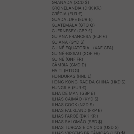
GRANADA (XCD $)
GRONELÂNDIA (DKK KR.)
GRÉCIA (EUR €)
GUADALUPE (EUR €)
GUATEMALA (GTQ Q)
GUERNESEY (GBP £)
GUIANA FRANCESA (EUR €)
GUIANA (GYD $)
GUINÉ EQUATORIAL (XAF CFA)
GUINÉ-BISSAU (XOF FR)
GUINÉ (GNF FR)
GÂMBIA (GMD D)
HAITI (HTG G)
HONDURAS (HNL L)
HONG KONG, RAE DA CHINA (HKD $)
HUNGRIA (EUR €)
ILHA DE MAN (GBP £)
ILHAS CAIMÃO (KYD $)
ILHAS COOK (NZD $)
ILHAS FALKLAND (FKP £)
ILHAS FAROÉ (DKK KR.)
ILHAS SALOMÃO (SBD $)
ILHAS TURCAS E CAICOS (USD $)
ILHAS VIRGENS BRITÂNICAS (USD $)