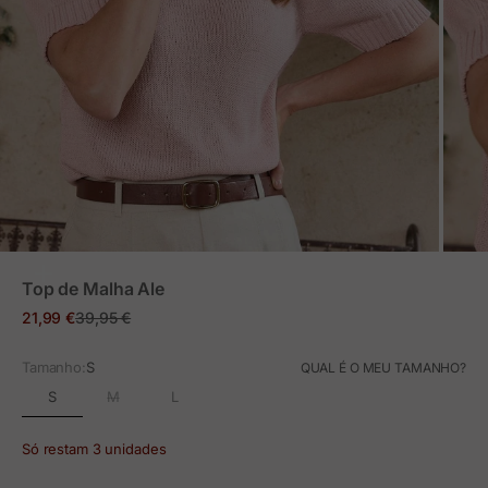
ZOOM
Top de Malha Ale
Preço em promoção
Preço normal
21,99 €
39,95 €
Tamanho:
S
QUAL É O MEU TAMANHO?
S
M
L
Só restam 3 unidades