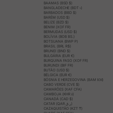
BAAMAS (BSD $)
BANGLADECHE (BDT ৳)
BARBADOS (BBD $)
BARÉM (USD $)
BELIZE (BZD $)
BENIM (XOF FR)
BERMUDAS (USD $)
BOLÍVIA (BOB BS.)
BOTSUANA (BWP P)
BRASIL (BRL R$)
BRUNEI (BND $)
BULGÁRIA (EUR €)
BURQUINA FASO (XOF FR)
BURUNDI (BIF FR)
BUTÃO (USD $)
BÉLGICA (EUR €)
BÓSNIA E HERZEGOVINA (BAM КМ)
CABO VERDE (CVE $)
CAMARÕES (XAF CFA)
CAMBOJA (KHR ៛)
CANADÁ (CAD $)
CATAR (QAR ر.ق)
CAZAQUISTÃO (KZT ₸)