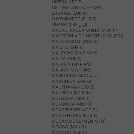
LIBÉRIA (LRD $)
LISTENSTAINE (CHF CHF)
LITUÂNIA (EUR €)
LUXEMBURGO (EUR €)
LÍBANO (LBP ل.ل)
MACAU, RAE DA CHINA (MOP P)
MACEDÓNIA DO NORTE (MKD ДЕН)
MADAGÁSCAR (USD $)
MAIOTE (EUR €)
MALDIVAS (MVR MVR)
MALTA (EUR €)
MALÁSIA (MYR RM)
MALÁUI (MWK MK)
MARROCOS (MAD د.م.)
MARTINICA (EUR €)
MAURITÂNIA (USD $)
MAURÍCIA (MUR ₨)
MOLDÁVIA (MDL L)
MONGÓLIA (MNT ₮)
MONSERRATE (XCD $)
MONTENEGRO (EUR €)
MOÇAMBIQUE (MZN MTN)
MÉXICO (MXN $)
MÓNACO (EUR €)