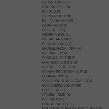
ESTÓNIA (EUR €)
ETIÓPIA (ETB BR)
FIJI (FJD $)
FILIPINAS (PHP ₱)
FINLÂNDIA (EUR €)
GABÃO (USD $)
GANA (USD $)
GEÓRGIA (GEL ₾)
GIBRALTAR (GBP £)
GRANADA (XCD $)
GRONELÂNDIA (DKK KR.)
GRÉCIA (EUR €)
GUADALUPE (EUR €)
GUATEMALA (GTQ Q)
GUERNESEY (GBP £)
GUIANA FRANCESA (EUR €)
GUIANA (GYD $)
GUINÉ EQUATORIAL (XAF CFA)
GUINÉ-BISSAU (XOF FR)
GUINÉ (GNF FR)
GÂMBIA (GMD D)
HAITI (HTG G)
HONDURAS (HNL L)
HONG KONG, RAE DA CHINA (HKD $)