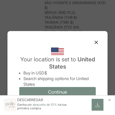
SÃO VICENTE E GRANADINAS (XCD
$)
SÉRVIA (RSD РСД)
TAILÂNDIA (THB ฿)
TAIWAN (TWD $)
TANZÂNIA (TZS SH)
TIMOR-LESTE (USD $)
TOGO (XOF FR)
TONGA (TOP T$)
TRINDADE E TOBAGO (TTD $)
TUNÍSIA (USD $)
TURQUEMENISTÃO (USD $)
Your location is set to
United
TURQUIA (TRY ₺)
States
TUVALU (AUD $)
Change country/region
UGANDA (UGX USH)
Buy in
USD$
URUGUAI (UYU $U)
Search shipping options for
United
USBEQUISTÃO (UZS SO'M)
States
VANUATU (VUV VT)
VENEZUELA (USD $)
Continue
Continue
VIETNAME (VND ₫)
DESCARREGAR
Change country/region and language
Cancel
WALLIS E FUTUNA (XPF FR)
Ganha um
desconto de 10%
na tua
ZIMBABUÉ (USD $)
primeira compra
ZÂMBIA (ZMW K)
ÁFRICA DO SUL (ZAR R)