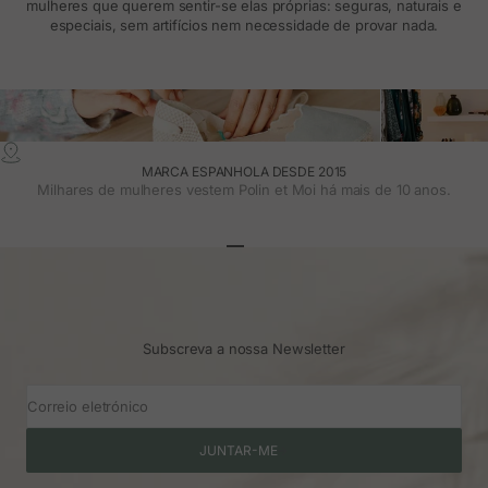
mulheres que querem sentir-se elas próprias: seguras, naturais e
especiais, sem artifícios nem necessidade de provar nada.
MARCA ESPANHOLA DESDE 2015
Milhares de mulheres vestem Polin et Moi há mais de 10 anos.
Ir para o artigo 1
Ir para o artigo 2
Ir para o artigo 3
Subscreva a nossa Newsletter
Correio eletrónico
JUNTAR-ME