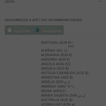
LEGAL
DESCARREGUE A APP | 10% NO PRIMEIRO PEDIDO
PORTUGAL (EUR €)
PAÍS
ALBÂNIA (ALL L)
ALEMANHA (EUR €)
ANDORRA (EUR €)
ANGOLA (AOA KZ)
ANGUILA (XCD $)
ANTÍGUA E BARBUDA (XCD $)
ARGENTINA (ARS $)
ARGÉLIA (DZD د.ج)
ARMÉNIA (AMD ԴՐ.)
ARUBA (AWG Ƒ)
ARÁBIA SAUDITA (SAR ر.س)
AUSTRÁLIA (AUD $)
AZERBAIJÃO (AZN ₼)