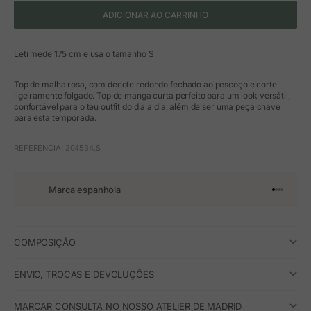
ADICIONAR AO CARRINHO
Leti mede 175 cm e usa o tamanho S
Top de malha rosa, com decote redondo fechado ao pescoço e corte
ligeiramente folgado. Top de manga curta perfeito para um look versátil,
confortável para o teu outfit do dia a dia, além de ser uma peça chave
para esta temporada.
REFERÊNCIA: 204534.S
Marca espanhola
Ir para o 
Ir para o
Ir para 
Ir para
COMPOSIÇÃO
ENVIO, TROCAS E DEVOLUÇÕES
MARCAR CONSULTA NO NOSSO ATELIER DE MADRID