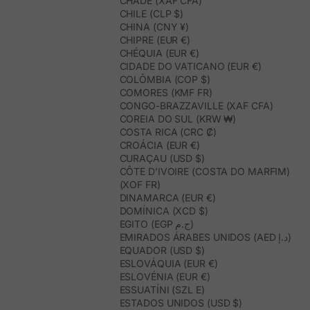
CHADE (XAF CFA)
CHILE (CLP $)
CHINA (CNY ¥)
CHIPRE (EUR €)
CHÉQUIA (EUR €)
CIDADE DO VATICANO (EUR €)
COLÔMBIA (COP $)
COMORES (KMF FR)
CONGO-BRAZZAVILLE (XAF CFA)
COREIA DO SUL (KRW ₩)
COSTA RICA (CRC ₡)
CROÁCIA (EUR €)
CURAÇAU (USD $)
CÔTE D’IVOIRE (COSTA DO MARFIM)
(XOF FR)
DINAMARCA (EUR €)
DOMÍNICA (XCD $)
EGITO (EGP ج.م)
EMIRADOS ÁRABES UNIDOS (AED د.إ)
EQUADOR (USD $)
ESLOVÁQUIA (EUR €)
ESLOVÉNIA (EUR €)
ESSUATÍNI (SZL E)
ESTADOS UNIDOS (USD $)