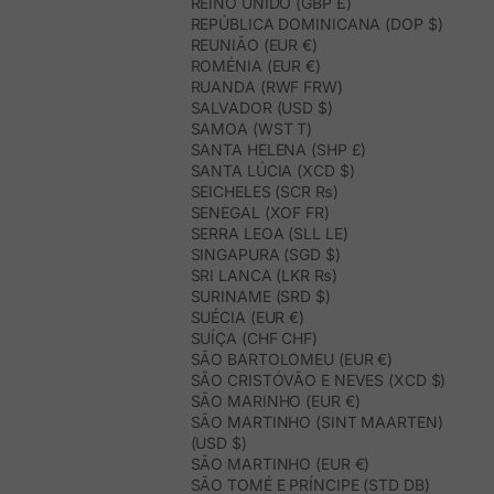
REINO UNIDO (GBP £)
REPÚBLICA DOMINICANA (DOP $)
REUNIÃO (EUR €)
ROMÉNIA (EUR €)
RUANDA (RWF FRW)
SALVADOR (USD $)
SAMOA (WST T)
SANTA HELENA (SHP £)
SANTA LÚCIA (XCD $)
SEICHELES (SCR ₨)
SENEGAL (XOF FR)
SERRA LEOA (SLL LE)
SINGAPURA (SGD $)
SRI LANCA (LKR ₨)
SURINAME (SRD $)
SUÉCIA (EUR €)
SUÍÇA (CHF CHF)
SÃO BARTOLOMEU (EUR €)
SÃO CRISTÓVÃO E NEVES (XCD $)
SÃO MARINHO (EUR €)
SÃO MARTINHO (SINT MAARTEN)
(USD $)
SÃO MARTINHO (EUR €)
SÃO TOMÉ E PRÍNCIPE (STD DB)