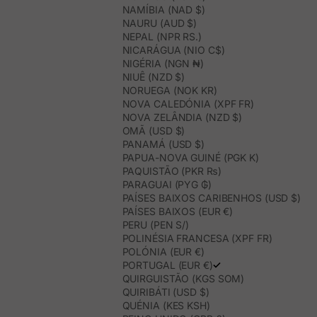
NAMÍBIA (NAD $)
NAURU (AUD $)
NEPAL (NPR RS.)
NICARÁGUA (NIO C$)
NIGÉRIA (NGN ₦)
NIUÊ (NZD $)
NORUEGA (NOK KR)
NOVA CALEDÓNIA (XPF FR)
NOVA ZELÂNDIA (NZD $)
OMÃ (USD $)
PANAMÁ (USD $)
PAPUA-NOVA GUINÉ (PGK K)
PAQUISTÃO (PKR ₨)
PARAGUAI (PYG ₲)
PAÍSES BAIXOS CARIBENHOS (USD $)
PAÍSES BAIXOS (EUR €)
PERU (PEN S/)
POLINÉSIA FRANCESA (XPF FR)
POLÓNIA (EUR €)
PORTUGAL (EUR €)
QUIRGUISTÃO (KGS SOM)
QUIRIBÁTI (USD $)
QUÉNIA (KES KSH)