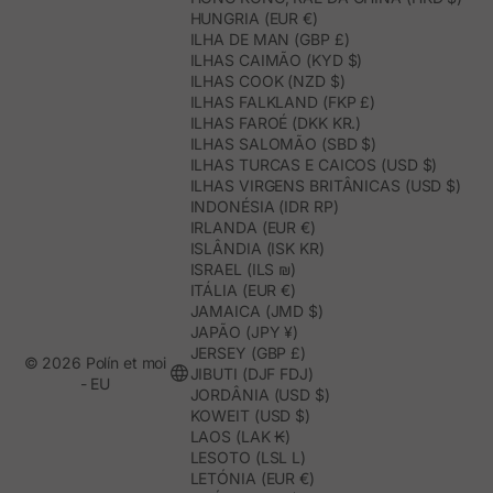
HUNGRIA (EUR €)
ILHA DE MAN (GBP £)
ILHAS CAIMÃO (KYD $)
ILHAS COOK (NZD $)
ILHAS FALKLAND (FKP £)
ILHAS FAROÉ (DKK KR.)
ILHAS SALOMÃO (SBD $)
ILHAS TURCAS E CAICOS (USD $)
ILHAS VIRGENS BRITÂNICAS (USD $)
INDONÉSIA (IDR RP)
IRLANDA (EUR €)
ISLÂNDIA (ISK KR)
ISRAEL (ILS ₪)
ITÁLIA (EUR €)
JAMAICA (JMD $)
JAPÃO (JPY ¥)
JERSEY (GBP £)
© 2026 Polín et moi
JIBUTI (DJF FDJ)
- EU
JORDÂNIA (USD $)
KOWEIT (USD $)
LAOS (LAK ₭)
LESOTO (LSL L)
LETÓNIA (EUR €)