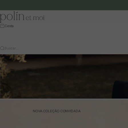
Ir para o conteúdo
Polín et moi - EU
Cesta
Buscar…
NOVA COLEÇÃO CONVIDADA