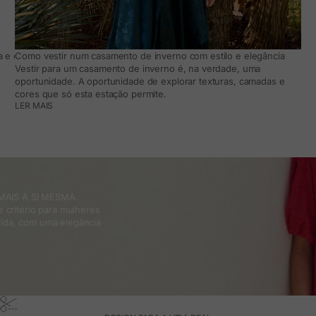
 e como adaptá-lo ao teu dia a dia
Como vestir num casamento de inverno com estilo e elegância
Vestir para um casamento de inverno é, na verdade, uma
oportunidade. A oportunidade de explorar texturas, camadas e
cores que só esta estação permite.
LER MAIS
MAIS A SI MESMA.
 critério para mulheres
ida, com uma elegância