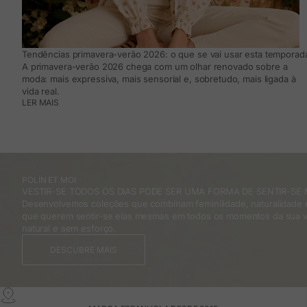
Tendências primavera-verão 2026: o que se vai usar esta temporada
A primavera-verão 2026 chega com um olhar renovado sobre a
moda: mais expressiva, mais sensorial e, sobretudo, mais ligada à
vida real.
LER MAIS
POLÍN ET MOI
VESTIR-SE TODOS OS DIAS PODE SER UMA FORMA DE SENTIR-SE 
Desenvolvemos coleções que combinam feminilidade, naturalidade e
que querem sentir-se elas mesmas em todos os momentos da sua v
natural e sem esforço.
DESCUBRE MAIS