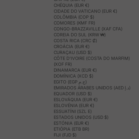
CHÉQUIA (EUR €)
CIDADE DO VATICANO (EUR €)
COLÔMBIA (COP $)
COMORES (KMF FR)
CONGO-BRAZZAVILLE (XAF CFA)
COREIA DO SUL (KRW ₩)
COSTA RICA (CRC ₡)
CROÁCIA (EUR €)
CURAÇAU (USD $)
CÔTE D’IVOIRE (COSTA DO MARFIM)
(XOF FR)
DINAMARCA (EUR €)
DOMÍNICA (XCD $)
EGITO (EGP ج.م)
EMIRADOS ÁRABES UNIDOS (AED د.إ)
EQUADOR (USD $)
ESLOVÁQUIA (EUR €)
ESLOVÉNIA (EUR €)
ESSUATÍNI (SZL E)
ESTADOS UNIDOS (USD $)
ESTÓNIA (EUR €)
ETIÓPIA (ETB BR)
FIJI (FJD $)