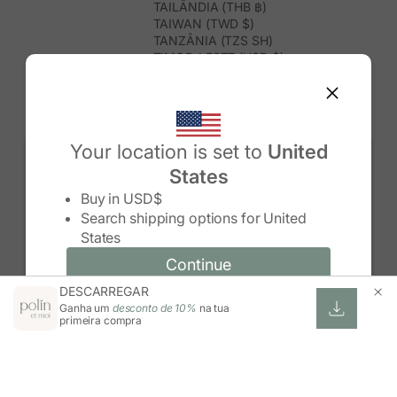
TAILÂNDIA (THB ฿)
TAIWAN (TWD $)
TANZÂNIA (TZS SH)
TIMOR-LESTE (USD $)
TOGO (XOF FR)
TONGA (TOP T$)
TRINDADE E TOBAGO (TTD $)
TUNÍSIA (USD $)
TURQUEMENISTÃO (USD $)
Your location is set to
United
TURQUIA (TRY ₺)
States
TUVALU (AUD $)
Change country/region
UGANDA (UGX USH)
Buy in
USD$
URUGUAI (UYU $U)
Search shipping options for
United
USBEQUISTÃO (UZS SO'M)
States
VANUATU (VUV VT)
VENEZUELA (USD $)
Continue
Continue
VIETNAME (VND ₫)
DESCARREGAR
Change country/region and language
Cancel
WALLIS E FUTUNA (XPF FR)
Ganha um
desconto de 10%
na tua
ZIMBABUÉ (USD $)
primeira compra
ZÂMBIA (ZMW K)
ÁFRICA DO SUL (ZAR R)
ÁUSTRIA (EUR €)
ÍNDIA (INR ₹)