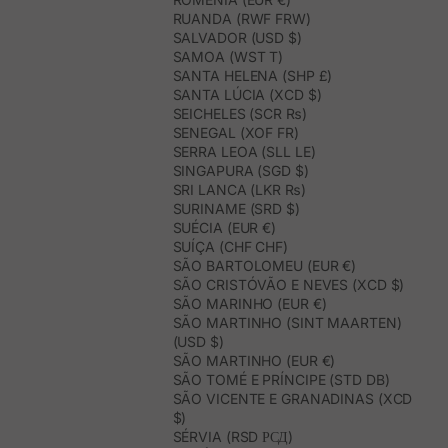
RUANDA (RWF FRW)
SALVADOR (USD $)
SAMOA (WST T)
SANTA HELENA (SHP £)
SANTA LÚCIA (XCD $)
SEICHELES (SCR ₨)
SENEGAL (XOF FR)
SERRA LEOA (SLL LE)
SINGAPURA (SGD $)
SRI LANCA (LKR ₨)
SURINAME (SRD $)
SUÉCIA (EUR €)
SUÍÇA (CHF CHF)
SÃO BARTOLOMEU (EUR €)
SÃO CRISTÓVÃO E NEVES (XCD $)
SÃO MARINHO (EUR €)
SÃO MARTINHO (SINT MAARTEN)
(USD $)
SÃO MARTINHO (EUR €)
SÃO TOMÉ E PRÍNCIPE (STD DB)
SÃO VICENTE E GRANADINAS (XCD
$)
SÉRVIA (RSD РСД)