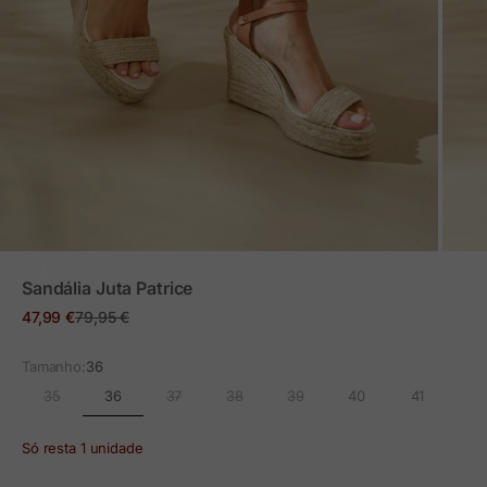
ZOOM
Sandália Juta Patrice
Preço em promoção
Preço normal
47,99 €
79,95 €
Tamanho:
36
36
35
37
38
39
40
41
Só resta 1 unidade