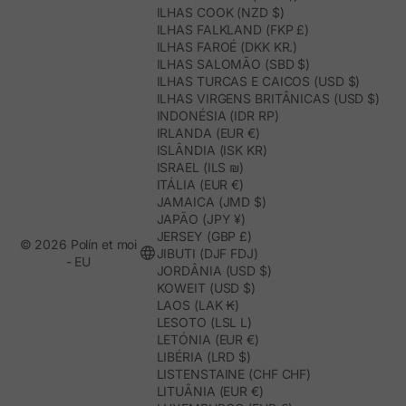
ILHAS COOK (NZD $)
ILHAS FALKLAND (FKP £)
ILHAS FAROÉ (DKK KR.)
ILHAS SALOMÃO (SBD $)
ILHAS TURCAS E CAICOS (USD $)
ILHAS VIRGENS BRITÂNICAS (USD $)
INDONÉSIA (IDR RP)
IRLANDA (EUR €)
ISLÂNDIA (ISK KR)
ISRAEL (ILS ₪)
ITÁLIA (EUR €)
JAMAICA (JMD $)
JAPÃO (JPY ¥)
JERSEY (GBP £)
© 2026 Polín et moi
JIBUTI (DJF FDJ)
- EU
JORDÂNIA (USD $)
KOWEIT (USD $)
LAOS (LAK ₭)
LESOTO (LSL L)
LETÓNIA (EUR €)
LIBÉRIA (LRD $)
LISTENSTAINE (CHF CHF)
LITUÂNIA (EUR €)