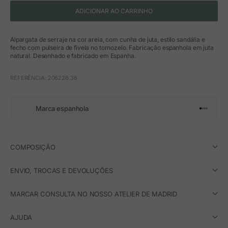
ADICIONAR AO CARRINHO
Alpargata de serraje na cor areia, com cunha de juta, estilo sandália e
fecho com pulseira de fivela no tornozelo. Fabricação espanhola em juta
natural. Desenhado e fabricado em Espanha.
REFERÊNCIA: 206226.36
Marca espanhola
Ir para o 
Ir para o
Ir para 
Ir para
COMPOSIÇÃO
ENVIO, TROCAS E DEVOLUÇÕES
MARCAR CONSULTA NO NOSSO ATELIER DE MADRID
AJUDA