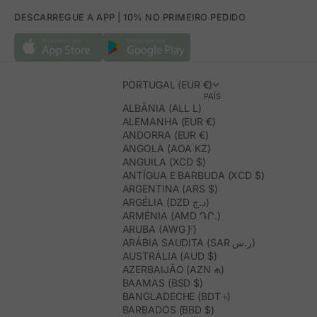
DESCARREGUE A APP | 10% NO PRIMEIRO PEDIDO
PORTUGAL (EUR €)
PAÍS
ALBÂNIA (ALL L)
ALEMANHA (EUR €)
ANDORRA (EUR €)
ANGOLA (AOA KZ)
ANGUILA (XCD $)
ANTÍGUA E BARBUDA (XCD $)
ARGENTINA (ARS $)
ARGÉLIA (DZD د.ج)
ARMÉNIA (AMD ԴՐ.)
ARUBA (AWG Ƒ)
ARÁBIA SAUDITA (SAR ر.س)
AUSTRÁLIA (AUD $)
AZERBAIJÃO (AZN ₼)
BAAMAS (BSD $)
BANGLADECHE (BDT ৳)
BARBADOS (BBD $)