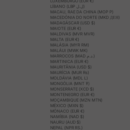
LUXEMBURGO (EUR €)
LÍBANO (LBP ل.ل)
MACAU, RAE DA CHINA (MOP P)
MACEDÓNIA DO NORTE (MKD ДЕН)
MADAGÁSCAR (USD $)
MAIOTE (EUR €)
MALDIVAS (MVR MVR)
MALTA (EUR €)
MALÁSIA (MYR RM)
MALÁUI (MWK MK)
MARROCOS (MAD د.م.)
MARTINICA (EUR €)
MAURITÂNIA (USD $)
MAURÍCIA (MUR ₨)
MOLDÁVIA (MDL L)
MONGÓLIA (MNT ₮)
MONSERRATE (XCD $)
MONTENEGRO (EUR €)
MOÇAMBIQUE (MZN MTN)
MÉXICO (MXN $)
MÓNACO (EUR €)
NAMÍBIA (NAD $)
NAURU (AUD $)
NEPAL (NPR RS.)