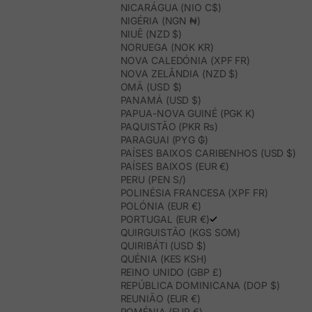
NICARÁGUA (NIO C$)
NIGÉRIA (NGN ₦)
NIUÊ (NZD $)
NORUEGA (NOK KR)
NOVA CALEDÓNIA (XPF FR)
NOVA ZELÂNDIA (NZD $)
OMÃ (USD $)
PANAMÁ (USD $)
PAPUA-NOVA GUINÉ (PGK K)
PAQUISTÃO (PKR ₨)
PARAGUAI (PYG ₲)
PAÍSES BAIXOS CARIBENHOS (USD $)
PAÍSES BAIXOS (EUR €)
PERU (PEN S/)
POLINÉSIA FRANCESA (XPF FR)
POLÓNIA (EUR €)
PORTUGAL (EUR €)
QUIRGUISTÃO (KGS SOM)
QUIRIBÁTI (USD $)
QUÉNIA (KES KSH)
REINO UNIDO (GBP £)
REPÚBLICA DOMINICANA (DOP $)
REUNIÃO (EUR €)
ROMÉNIA (EUR €)