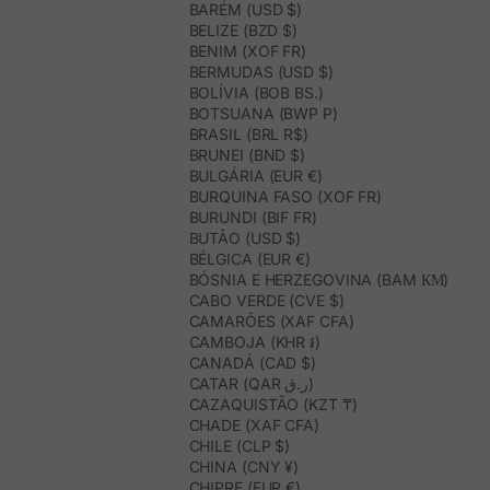
BARÉM (USD $)
BELIZE (BZD $)
BENIM (XOF FR)
BERMUDAS (USD $)
BOLÍVIA (BOB BS.)
BOTSUANA (BWP P)
BRASIL (BRL R$)
BRUNEI (BND $)
BULGÁRIA (EUR €)
BURQUINA FASO (XOF FR)
BURUNDI (BIF FR)
BUTÃO (USD $)
BÉLGICA (EUR €)
BÓSNIA E HERZEGOVINA (BAM КМ)
CABO VERDE (CVE $)
CAMARÕES (XAF CFA)
CAMBOJA (KHR ៛)
CANADÁ (CAD $)
CATAR (QAR ر.ق)
CAZAQUISTÃO (KZT ₸)
CHADE (XAF CFA)
CHILE (CLP $)
CHINA (CNY ¥)
CHIPRE (EUR €)