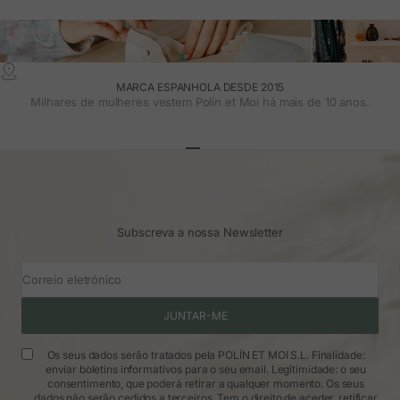
MARCA ESPANHOLA DESDE 2015
Milhares de mulheres vestem Polin et Moi há mais de 10 anos.
Ir para o artigo 1
Ir para o artigo 2
Ir para o artigo 3
Subscreva a nossa Newsletter
Correio eletrónico
JUNTAR-ME
Os seus dados serão tratados pela POLÍN ET MOI S.L. Finalidade:
enviar boletins informativos para o seu email. Legitimidade: o seu
consentimento, que poderá retirar a qualquer momento. Os seus
dados não serão cedidos a terceiros. Tem o direito de aceder, retificar