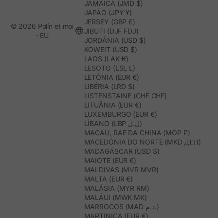
JAMAICA (JMD $)
JAPÃO (JPY ¥)
JERSEY (GBP £)
© 2026 Polín et moi
JIBUTI (DJF FDJ)
- EU
JORDÂNIA (USD $)
KOWEIT (USD $)
LAOS (LAK ₭)
LESOTO (LSL L)
LETÓNIA (EUR €)
LIBÉRIA (LRD $)
LISTENSTAINE (CHF CHF)
LITUÂNIA (EUR €)
LUXEMBURGO (EUR €)
LÍBANO (LBP ل.ل)
MACAU, RAE DA CHINA (MOP P)
MACEDÓNIA DO NORTE (MKD ДЕН)
MADAGÁSCAR (USD $)
MAIOTE (EUR €)
MALDIVAS (MVR MVR)
MALTA (EUR €)
MALÁSIA (MYR RM)
MALÁUI (MWK MK)
MARROCOS (MAD د.م.)
MARTINICA (EUR €)