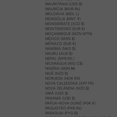
MAURITÂNIA (USD $)
MAURÍCIA (MUR ₨)
MOLDÁVIA (MDL L)
MONGÓLIA (MNT ₮)
MONSERRATE (XCD $)
MONTENEGRO (EUR €)
MOÇAMBIQUE (MZN MTN)
MÉXICO (MXN $)
MÓNACO (EUR €)
NAMÍBIA (NAD $)
NAURU (AUD $)
NEPAL (NPR RS.)
NICARÁGUA (NIO C$)
NIGÉRIA (NGN ₦)
NIUÊ (NZD $)
NORUEGA (NOK KR)
NOVA CALEDÓNIA (XPF FR)
NOVA ZELÂNDIA (NZD $)
OMÃ (USD $)
PANAMÁ (USD $)
PAPUA-NOVA GUINÉ (PGK K)
PAQUISTÃO (PKR ₨)
PARAGUAI (PYG ₲)