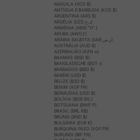
ANGUILA (XCD $)
ANTÍGUA E BARBUDA (XCD $)
ARGENTINA (ARS $)
ARGÉLIA (DZD د.ج)
ARMÉNIA (AMD ԴՐ.)
ARUBA (AWG Ƒ)
ARÁBIA SAUDITA (SAR ر.س)
AUSTRÁLIA (AUD $)
AZERBAIJÃO (AZN ₼)
BAAMAS (BSD $)
BANGLADECHE (BDT ৳)
BARBADOS (BBD $)
BARÉM (USD $)
BELIZE (BZD $)
BENIM (XOF FR)
BERMUDAS (USD $)
BOLÍVIA (BOB BS.)
BOTSUANA (BWP P)
BRASIL (BRL R$)
BRUNEI (BND $)
BULGÁRIA (EUR €)
BURQUINA FASO (XOF FR)
BURUNDI (BIF FR)