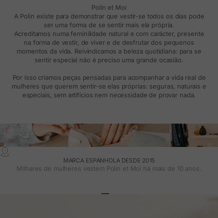
Polín et Moi
A Polin existe para demonstrar que vestir-se todos os dias pode
ser uma forma de se sentir mais ela própria.
Acreditamos numa feminilidade natural e com carácter, presente
na forma de vestir, de viver e de desfrutar dos pequenos
momentos da vida. Reivindicamos a beleza quotidiana: para se
sentir especial não é preciso uma grande ocasião.
Por isso criamos peças pensadas para acompanhar a vida real de
mulheres que querem sentir-se elas próprias: seguras, naturais e
especiais, sem artifícios nem necessidade de provar nada.
MARCA ESPANHOLA DESDE 2015
Milhares de mulheres vestem Polin et Moi há mais de 10 anos.
Ir para o artigo 1
Ir para o artigo 2
Ir para o artigo 3