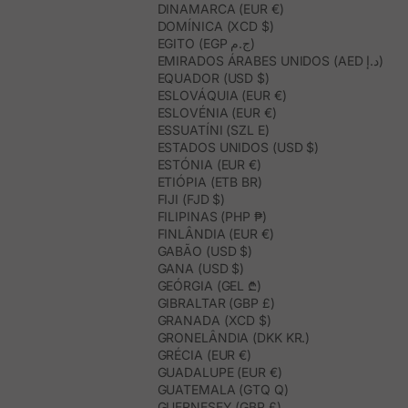
DINAMARCA (EUR €)
DOMÍNICA (XCD $)
EGITO (EGP ج.م)
EMIRADOS ÁRABES UNIDOS (AED د.إ)
EQUADOR (USD $)
ESLOVÁQUIA (EUR €)
ESLOVÉNIA (EUR €)
ESSUATÍNI (SZL E)
ESTADOS UNIDOS (USD $)
ESTÓNIA (EUR €)
ETIÓPIA (ETB BR)
FIJI (FJD $)
FILIPINAS (PHP ₱)
FINLÂNDIA (EUR €)
GABÃO (USD $)
GANA (USD $)
GEÓRGIA (GEL ₾)
GIBRALTAR (GBP £)
GRANADA (XCD $)
GRONELÂNDIA (DKK KR.)
GRÉCIA (EUR €)
GUADALUPE (EUR €)
GUATEMALA (GTQ Q)
GUERNESEY (GBP £)