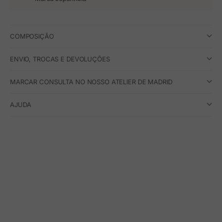
Ir para o 
Ir para o
Ir para 
Ir para
COMPOSIÇÃO
ENVIO, TROCAS E DEVOLUÇÕES
MARCAR CONSULTA NO NOSSO ATELIER DE MADRID
AJUDA