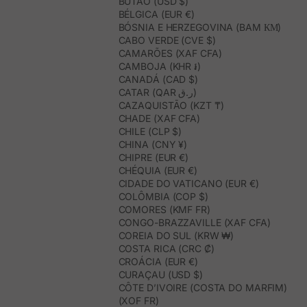
BUTÃO (USD $)
BÉLGICA (EUR €)
BÓSNIA E HERZEGOVINA (BAM КМ)
CABO VERDE (CVE $)
CAMARÕES (XAF CFA)
CAMBOJA (KHR ៛)
CANADÁ (CAD $)
CATAR (QAR ر.ق)
CAZAQUISTÃO (KZT ₸)
CHADE (XAF CFA)
CHILE (CLP $)
CHINA (CNY ¥)
CHIPRE (EUR €)
CHÉQUIA (EUR €)
CIDADE DO VATICANO (EUR €)
COLÔMBIA (COP $)
COMORES (KMF FR)
CONGO-BRAZZAVILLE (XAF CFA)
COREIA DO SUL (KRW ₩)
COSTA RICA (CRC ₡)
CROÁCIA (EUR €)
CURAÇAU (USD $)
CÔTE D’IVOIRE (COSTA DO MARFIM)
(XOF FR)