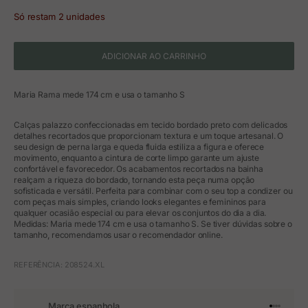
Só restam 2 unidades
ADICIONAR AO CARRINHO
Maria Rama mede 174 cm e usa o tamanho S
Calças palazzo confeccionadas em tecido bordado preto com delicados
detalhes recortados que proporcionam textura e um toque artesanal. O
seu design de perna larga e queda fluida estiliza a figura e oferece
movimento, enquanto a cintura de corte limpo garante um ajuste
confortável e favorecedor. Os acabamentos recortados na bainha
realçam a riqueza do bordado, tornando esta peça numa opção
sofisticada e versátil. Perfeita para combinar com o seu top a condizer ou
com peças mais simples, criando looks elegantes e femininos para
qualquer ocasião especial ou para elevar os conjuntos do dia a dia.
Medidas: Maria mede 174 cm e usa o tamanho S. Se tiver dúvidas sobre o
tamanho, recomendamos usar o recomendador online.
REFERÊNCIA: 208524.XL
Marca espanhola