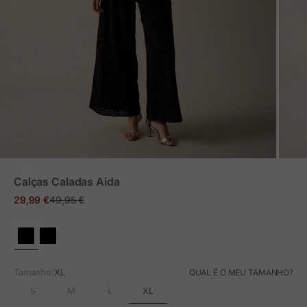
ZOOM
Calças Caladas Aida
Preço em promoção
Preço normal
29,99 €
49,95 €
Tamanho:
XL
QUAL É O MEU TAMANHO?
XL
S
M
L