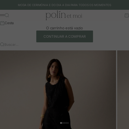
Ir para o conteúdo
MODA DE CERIMÓNIA E DO DIA A DIA PARA TODOS OS MOMENTOS
Polín et moi - EU
Buscar
Ca
Menu
Cesta
O carrinho está vazio
CONTINUAR A COMPRAR
Buscar…
Ir para o artigo 1
Ir para o artigo 2
Ir para o artigo 3
Ir para o artigo 4
Ir para o artigo 5