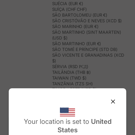
SUÉCIA (EUR €)
SUÍÇA (CHF CHF)
SÃO BARTOLOMEU (EUR €)
SÃO CRISTÓVÃO E NEVES (XCD $)
SÃO MARINHO (EUR €)
SÃO MARTINHO (SINT MAARTEN)
(USD $)
SÃO MARTINHO (EUR €)
SÃO TOMÉ E PRÍNCIPE (STD DB)
SÃO VICENTE E GRANADINAS (XCD
$)
SÉRVIA (RSD РСД)
TAILÂNDIA (THB ฿)
TAIWAN (TWD $)
TANZÂNIA (TZS SH)
TIMOR-LESTE (USD $)
TOGO (XOF FR)
TONGA (TOP T$)
TRINDADE E TOBAGO (TTD $)
TUNÍSIA (USD $)
TURQUEMENISTÃO (USD $)
Your location is set to
United
TURQUIA (TRY ₺)
States
TUVALU (AUD $)
Change country/region