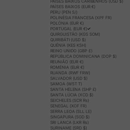
PAÍSES BAIXOS CARIBENHOS (USD $)
PAÍSES BAIXOS (EUR €)
PERU (PEN S/)
POLINÉSIA FRANCESA (XPF FR)
POLÓNIA (EUR €)
PORTUGAL (EUR €)
QUIRGUISTÃO (KGS SOM)
QUIRIBÁTI (USD $)
QUÉNIA (KES KSH)
REINO UNIDO (GBP £)
REPÚBLICA DOMINICANA (DOP $)
REUNIÃO (EUR €)
ROMÉNIA (EUR €)
RUANDA (RWF FRW)
SALVADOR (USD $)
SAMOA (WST T)
SANTA HELENA (SHP £)
SANTA LÚCIA (XCD $)
SEICHELES (SCR ₨)
SENEGAL (XOF FR)
SERRA LEOA (SLL LE)
SINGAPURA (SGD $)
SRI LANCA (LKR ₨)
SURINAME (SRD $)