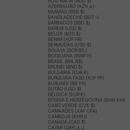
AUSTRÁLIA (AUD $)
AZERBAIJÃO (AZN ₼)
BAAMAS (BSD $)
BANGLADECHE (BDT ৳)
BARBADOS (BBD $)
BARÉM (USD $)
BELIZE (BZD $)
BENIM (XOF FR)
BERMUDAS (USD $)
BOLÍVIA (BOB BS.)
BOTSUANA (BWP P)
BRASIL (BRL R$)
BRUNEI (BND $)
BULGÁRIA (EUR €)
BURQUINA FASO (XOF FR)
BURUNDI (BIF FR)
BUTÃO (USD $)
BÉLGICA (EUR €)
BÓSNIA E HERZEGOVINA (BAM КМ)
CABO VERDE (CVE $)
CAMARÕES (XAF CFA)
CAMBOJA (KHR ៛)
CANADÁ (CAD $)
CATAR (QAR ر.ق)