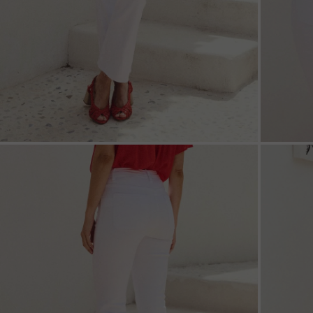
ZOOM
ZOO