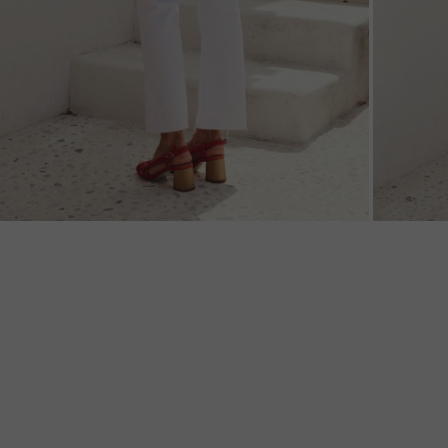
ZOOM
ZOO