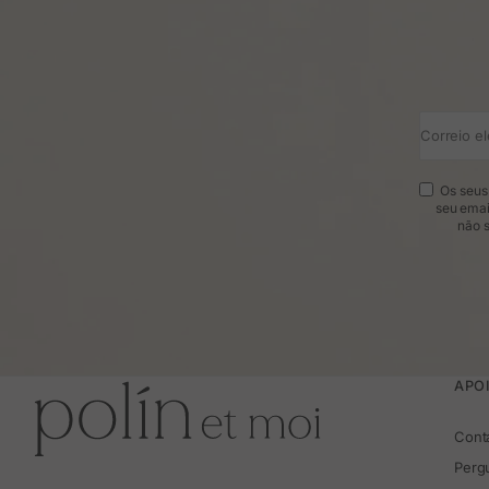
Correio el
Os seus 
seu emai
não s
APOI
Cont
Perg