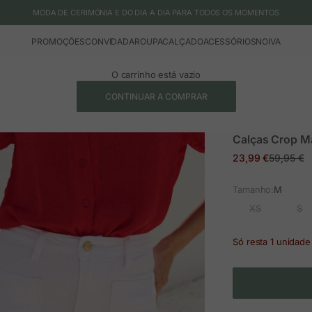
MODA DE CERIMÓNIA E DO DIA A DIA PARA TODOS OS MOMENTOS
PROMOÇÕES
CONVIDADA
ROUPA
CALÇADO
ACESSÓRIOS
NOIVA
O carrinho está vazio
CONTINUAR A COMPRAR
Calças Crop M
Preço em promoç
Preço no
23,99 €
59,95 €
Tamanho:
M
XS
S
Só resta 1 unidade