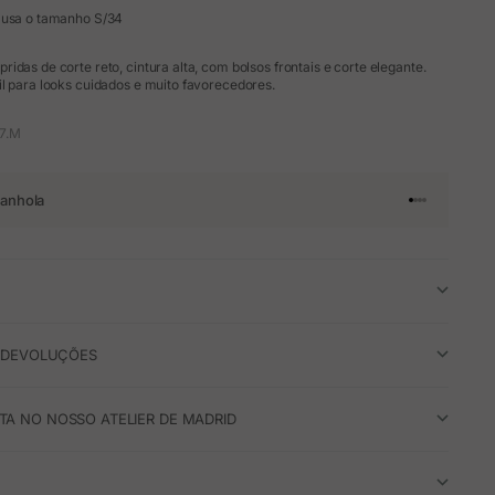
 usa o tamanho S/34
idas de corte reto, cintura alta, com bolsos frontais e corte elegante.
l para looks cuidados e muito favorecedores.
7.M
anhola
Ir para o arti
Ir para o art
Ir para o ar
Ir para o a
E DEVOLUÇÕES
A NO NOSSO ATELIER DE MADRID