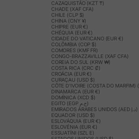
CAZAQUISTÃO (KZT ₸)
CHADE (XAF CFA)
CHILE (CLP $)
CHINA (CNY ¥)
CHIPRE (EUR €)
CHÉQUIA (EUR €)
CIDADE DO VATICANO (EUR €)
COLÔMBIA (COP $)
COMORES (KMF FR)
CONGO-BRAZZAVILLE (XAF CFA)
COREIA DO SUL (KRW ₩)
COSTA RICA (CRC ₡)
CROÁCIA (EUR €)
CURAÇAU (USD $)
CÔTE D’IVOIRE (COSTA DO MARFIM) (
DINAMARCA (EUR €)
DOMÍNICA (XCD $)
EGITO (EGP ج.م)
EMIRADOS ÁRABES UNIDOS (AED د.إ)
EQUADOR (USD $)
ESLOVÁQUIA (EUR €)
ESLOVÉNIA (EUR €)
ESSUATÍNI (SZL E)
ESTADOS UNIDOS (USD $)