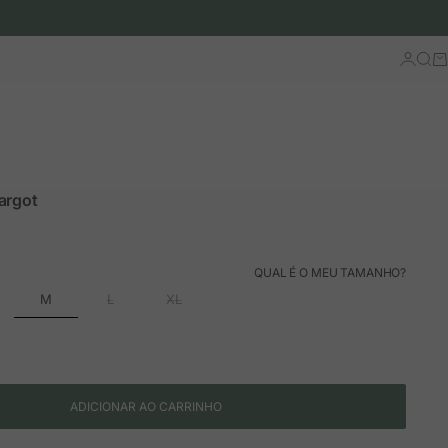
Iniciar 
Busc
Ca
argot
ão
rmal
QUAL É O MEU TAMANHO?
M
L
XL
ADICIONAR AO CARRINHO