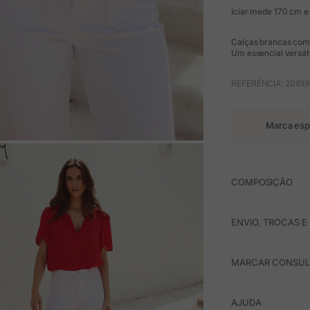
Iciar mede 170 cm e
Calças brancas compr
Um essencial versáti
REFERÊNCIA: 20839
Marca esp
M
COMPOSIÇÃO
ENVIO, TROCAS 
MARCAR CONSULT
AJUDA