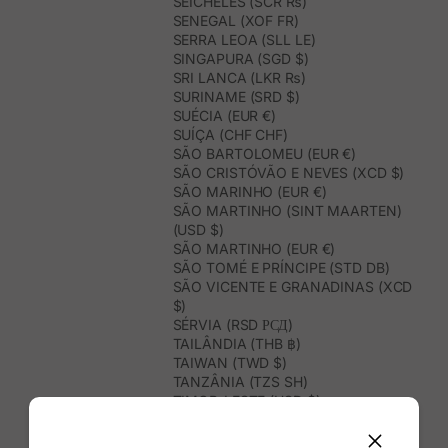
SEICHELES (SCR ₨)
SENEGAL (XOF FR)
SERRA LEOA (SLL LE)
SINGAPURA (SGD $)
SRI LANCA (LKR ₨)
SURINAME (SRD $)
SUÉCIA (EUR €)
SUÍÇA (CHF CHF)
SÃO BARTOLOMEU (EUR €)
SÃO CRISTÓVÃO E NEVES (XCD $)
SÃO MARINHO (EUR €)
SÃO MARTINHO (SINT MAARTEN)
(USD $)
SÃO MARTINHO (EUR €)
SÃO TOMÉ E PRÍNCIPE (STD DB)
SÃO VICENTE E GRANADINAS (XCD
$)
SÉRVIA (RSD РСД)
TAILÂNDIA (THB ฿)
TAIWAN (TWD $)
TANZÂNIA (TZS SH)
TIMOR-LESTE (USD $)
TOGO (XOF FR)
TONGA (TOP T$)