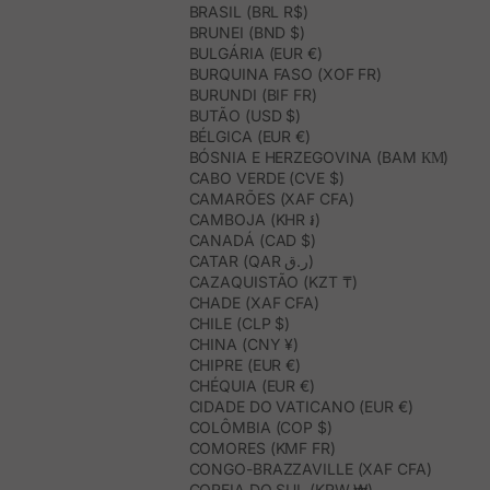
BRASIL (BRL R$)
BRUNEI (BND $)
BULGÁRIA (EUR €)
BURQUINA FASO (XOF FR)
BURUNDI (BIF FR)
BUTÃO (USD $)
BÉLGICA (EUR €)
BÓSNIA E HERZEGOVINA (BAM КМ)
CABO VERDE (CVE $)
CAMARÕES (XAF CFA)
CAMBOJA (KHR ៛)
CANADÁ (CAD $)
CATAR (QAR ر.ق)
CAZAQUISTÃO (KZT ₸)
CHADE (XAF CFA)
CHILE (CLP $)
CHINA (CNY ¥)
CHIPRE (EUR €)
CHÉQUIA (EUR €)
CIDADE DO VATICANO (EUR €)
COLÔMBIA (COP $)
COMORES (KMF FR)
CONGO-BRAZZAVILLE (XAF CFA)
COREIA DO SUL (KRW ₩)