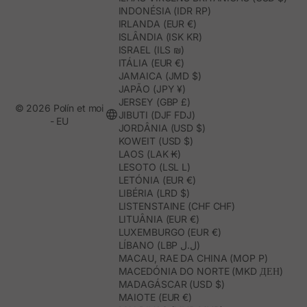
INDONÉSIA (IDR RP)
IRLANDA (EUR €)
ISLÂNDIA (ISK KR)
ISRAEL (ILS ₪)
ITÁLIA (EUR €)
JAMAICA (JMD $)
JAPÃO (JPY ¥)
JERSEY (GBP £)
© 2026 Polín et moi
JIBUTI (DJF FDJ)
- EU
JORDÂNIA (USD $)
KOWEIT (USD $)
LAOS (LAK ₭)
LESOTO (LSL L)
LETÓNIA (EUR €)
LIBÉRIA (LRD $)
LISTENSTAINE (CHF CHF)
LITUÂNIA (EUR €)
LUXEMBURGO (EUR €)
LÍBANO (LBP ل.ل)
MACAU, RAE DA CHINA (MOP P)
MACEDÓNIA DO NORTE (MKD ДЕН)
MADAGÁSCAR (USD $)
MAIOTE (EUR €)