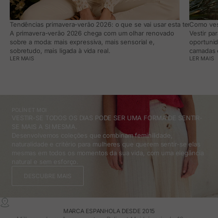
Tendências primavera-verão 2026: o que se vai usar esta temporada e
Como vest
A primavera-verão 2026 chega com um olhar renovado
Vestir pa
sobre a moda: mais expressiva, mais sensorial e,
oportunid
sobretudo, mais ligada à vida real.
camadas e
LER MAIS
LER MAIS
POLÍN ET MOI
VESTIR-SE TODOS OS DIAS PODE SER UMA FORMA DE SENTIR-
SE MAIS A SI MESMA.
Desenvolvemos coleções que combinam feminilidade,
naturalidade e critério para mulheres que querem sentir-se elas
mesmas em todos os momentos da sua vida, com uma elegância
natural e sem esforço.
DESCUBRE MAIS
MARCA ESPANHOLA DESDE 2015