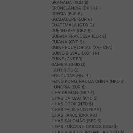
GRANADA (XCD $)
GRONELÂNDIA (DKK KR.)
GRÉCIA (EUR €)
GUADALUPE (EUR €)
GUATEMALA (GTQ Q)
GUERNESEY (GBP £)
GUIANA FRANCESA (EUR €)
GUIANA (GYD $)
GUINÉ EQUATORIAL (XAF CFA)
GUINÉ-BISSAU (XOF FR)
GUINÉ (GNF FR)
GÂMBIA (GMD D)
HAITI (HTG G)
HONDURAS (HNL L)
HONG KONG, RAE DA CHINA (HKD $)
HUNGRIA (EUR €)
ILHA DE MAN (GBP £)
ILHAS CAIMÃO (KYD $)
ILHAS COOK (NZD $)
ILHAS FALKLAND (FKP £)
ILHAS FAROÉ (DKK KR.)
ILHAS SALOMÃO (SBD $)
ILHAS TURCAS E CAICOS (USD $)
ILHAS VIRGENS BRITÂNICAS (USD $)