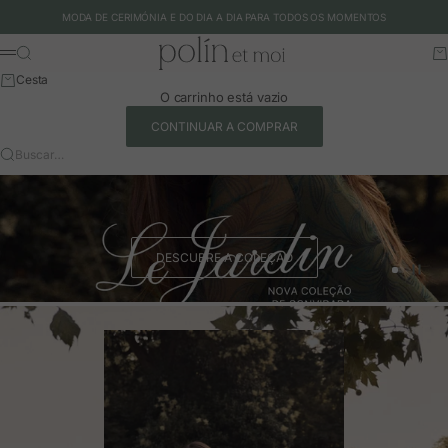
Ir para o conteúdo
MODA DE CERIMÓNIA E DO DIA A DIA PARA TODOS OS MOMENTOS
Polín et moi - EU
Buscar
Ca
Menu
Cesta
O carrinho está vazio
CONTINUAR A COMPRAR
Buscar…
DESCUBRE A COLEÇÃO
Ir para o 
Ir para o