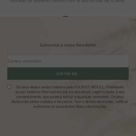
Milhares de mulheres vestem Polin et Moi há mais de 10 anos.
Ir para o artigo 1
Ir para o artigo 2
Ir para o artigo 3
Subscreva a nossa Newsletter
Correio eletrónico
JUNTAR-ME
Os seus dados serão tratados pela POLÍN ET MOI S.L. Finalidade:
enviar boletins informativos para o seu email. Legitimidade: o seu
consentimento, que poderá retirar a qualquer momento. Os seus
dados não serão cedidos a terceiros. Tem o direito de aceder, retificar
e eliminar os seus dados.
Mais informações