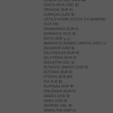
COSTA RICA (CRC ₡)
CROÁCIA (EUR €)
CURAÇAU (USD $)
CÔTE D’IVOIRE (COSTA DO MARFIM)
(XOF FR)
DINAMARCA (EUR €)
DOMÍNICA (XCD $)
EGITO (EGP ج.م)
EMIRADOS ÁRABES UNIDOS (AED د.إ)
EQUADOR (USD $)
ESLOVÁQUIA (EUR €)
ESLOVÉNIA (EUR €)
ESSUATÍNI (SZL E)
ESTADOS UNIDOS (USD $)
ESTÓNIA (EUR €)
ETIÓPIA (ETB BR)
FIJI (FJD $)
FILIPINAS (PHP ₱)
FINLÂNDIA (EUR €)
GABÃO (USD $)
GANA (USD $)
GEÓRGIA (GEL ₾)
GIBRALTAR (GBP £)