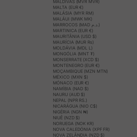
MALDIVAS (MVR MVR)
MALTA (EUR €)
MALÁSIA (MYR RM)
MALÁUI (MWK MK)
MARROCOS (MAD د.م.)
MARTINICA (EUR €)
MAURITÂNIA (USD $)
MAURÍCIA (MUR ₨)
MOLDÁVIA (MDL L)
MONGÓLIA (MNT ₮)
MONSERRATE (XCD $)
MONTENEGRO (EUR €)
MOÇAMBIQUE (MZN MTN)
MÉXICO (MXN $)
MÓNACO (EUR €)
NAMÍBIA (NAD $)
NAURU (AUD $)
NEPAL (NPR RS.)
NICARÁGUA (NIO C$)
NIGÉRIA (NGN ₦)
NIUÊ (NZD $)
NORUEGA (NOK KR)
NOVA CALEDÓNIA (XPF FR)
NOVA ZELÂNDIA (NZD $)