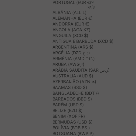
PORTUGAL (EUR €)
PAÍS
ALBÂNIA (ALL L)
ALEMANHA (EUR €)
ANDORRA (EUR €)
ANGOLA (AOA KZ)
ANGUILA (XCD $)
ANTÍGUA E BARBUDA (XCD $)
ARGENTINA (ARS $)
ARGÉLIA (DZD د.ج)
ARMÉNIA (AMD ԴՐ.)
ARUBA (AWG Ƒ)
ARÁBIA SAUDITA (SAR ر.س)
AUSTRÁLIA (AUD $)
AZERBAIJÃO (AZN ₼)
BAAMAS (BSD $)
BANGLADECHE (BDT ৳)
BARBADOS (BBD $)
BARÉM (USD $)
BELIZE (BZD $)
BENIM (XOF FR)
BERMUDAS (USD $)
BOLÍVIA (BOB BS.)
BOTSUANA (BWP P)